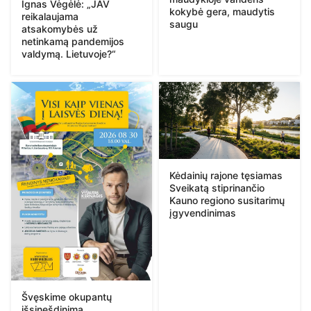
Ignas Vėgėlė: „JAV
kokybė gera, maudytis
reikalaujama
saugu
atsakomybės už
netinkamą pandemijos
valdymą. Lietuvoje?“
Kėdainių rajone tęsiamas
Sveikatą stiprinančio
Kauno regiono susitarimų
įgyvendinimas
Švęskime okupantų
išsinešdinimą