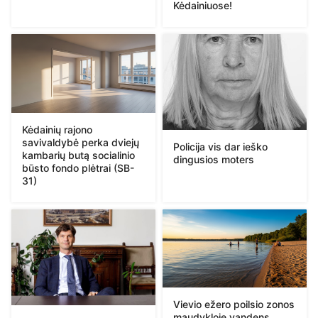
Kėdainiuose!
Kėdainių rajono
savivaldybė perka dviejų
Policija vis dar ieško
kambarių butą socialinio
dingusios moters
būsto fondo plėtrai (SB-
31)
Vievio ežero poilsio zonos
maudykloje vandens