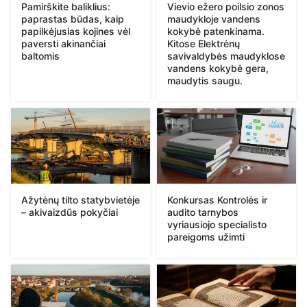
Pamirškite baliklius:
Vievio ežero poilsio zonos
paprastas būdas, kaip
maudykloje vandens
papilkėjusias kojines vėl
kokybė patenkinama.
paversti akinančiai
Kitose Elektrėnų
baltomis
savivaldybės maudyklose
vandens kokybė gera,
maudytis saugu.
Ažytėnų tilto statybvietėje
Konkursas Kontrolės ir
– akivaizdūs pokyčiai
audito tarnybos
vyriausiojo specialisto
pareigoms užimti