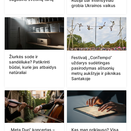
Rusija dar intensyviau
grobia Ukrainos vaikus
Žiurkės sode ir
Festivalį „ConTempo“
sandėliuke? Patikrinti
uždarys sudėtingas
būdai, kurie jas atbaidys
pasirodymas aštuonių
natūraliai
metrų aukštyje ir piknikas
Santakoje
„Meta Duo“ koncertas –
Kas man priklauso? Visa