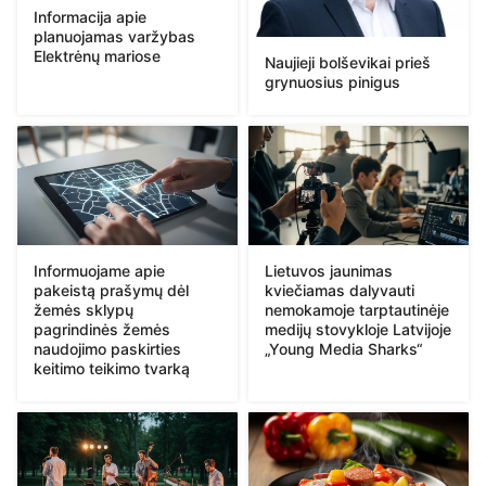
Informacija apie
planuojamas varžybas
Elektrėnų mariose
Naujieji bolševikai prieš
grynuosius pinigus
Informuojame apie
Lietuvos jaunimas
pakeistą prašymų dėl
kviečiamas dalyvauti
žemės sklypų
nemokamoje tarptautinėje
pagrindinės žemės
medijų stovykloje Latvijoje
naudojimo paskirties
„Young Media Sharks“
keitimo teikimo tvarką