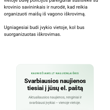
vietoje buvę policijos pareigūnai susisiekė su
krovinio savininkais ir nurodė, kad reikia
organizuoti maišų iš vagono iškrovimą.
Ugniagesiai budi įvykio vietoje, kol bus
suorganizuotas iškrovimas.
KAUNIEČIAMS.LT NAUJIENLAIŠKIS
Svarbiausios naujienos
tiesiai į jūsų el. paštą
Aktualiausios naujienos, renginiai ir
svarbiausi įvykiai – vienoje vietoje.