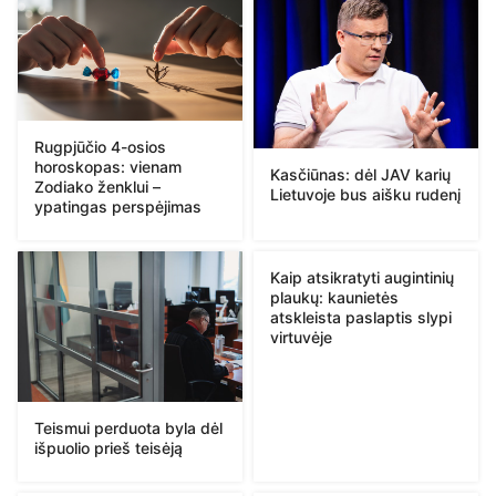
Rugpjūčio 4-osios
horoskopas: vienam
Kasčiūnas: dėl JAV karių
Zodiako ženklui –
Lietuvoje bus aišku rudenį
ypatingas perspėjimas
Kaip atsikratyti augintinių
plaukų: kaunietės
atskleista paslaptis slypi
virtuvėje
Teismui perduota byla dėl
išpuolio prieš teisėją