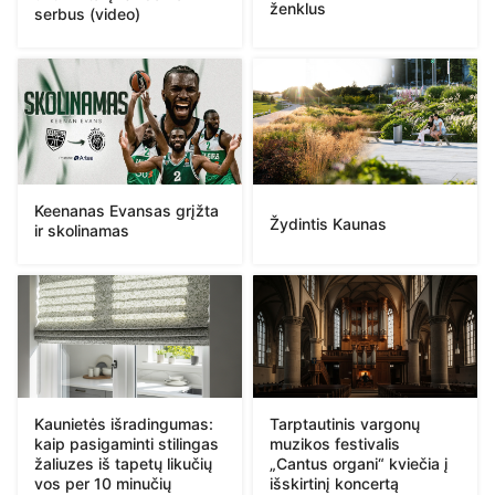
ženklus
serbus (video)
Keenanas Evansas grįžta
Žydintis Kaunas
ir skolinamas
Kaunietės išradingumas:
Tarptautinis vargonų
kaip pasigaminti stilingas
muzikos festivalis
žaliuzes iš tapetų likučių
„Cantus organi“ kviečia į
vos per 10 minučių
išskirtinį koncertą