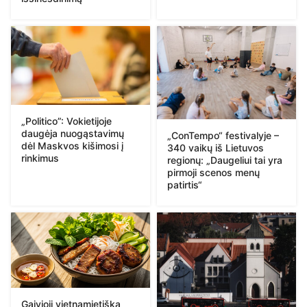
„Politico”: Vokietijoje
daugėja nuogąstavimų
„ConTempo“ festivalyje –
dėl Maskvos kišimosi į
340 vaikų iš Lietuvos
rinkimus
regionų: „Daugeliui tai yra
pirmoji scenos menų
patirtis“
Gaivioji vietnamietiška