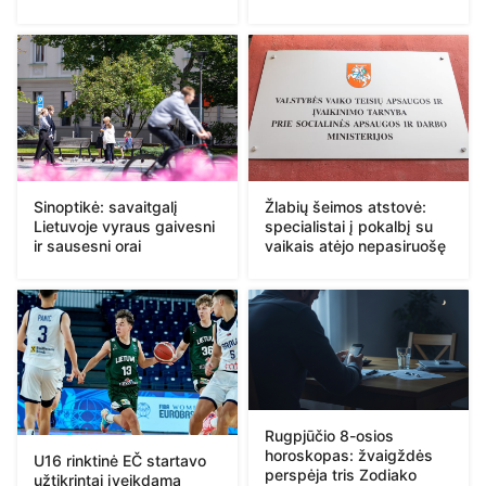
Sinoptikė: savaitgalį
Žlabių šeimos atstovė:
Lietuvoje vyraus gaivesni
specialistai į pokalbį su
ir sausesni orai
vaikais atėjo nepasiruošę
Rugpjūčio 8-osios
horoskopas: žvaigždės
U16 rinktinė EČ startavo
perspėja tris Zodiako
užtikrintai įveikdama