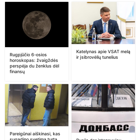
Katelynas apie VSAT melą
Rugpjūčio 6-osios
ir įsibrovėlių tunelius
horoskopas: žvaigždės
perspėja du ženklus dėl
finansų
Pareigūnai aiškinasi, kas
sugadino svetimą turtą