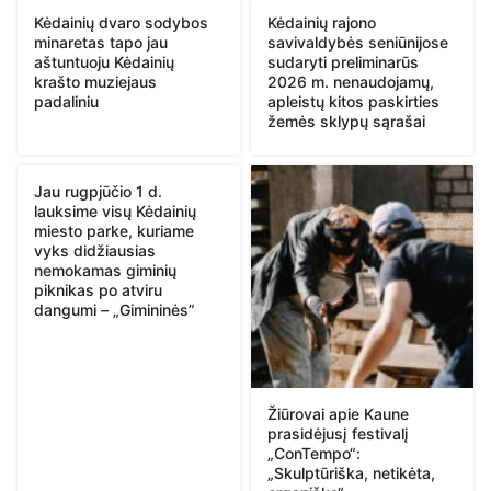
Kėdainių dvaro sodybos
Kėdainių rajono
minaretas tapo jau
savivaldybės seniūnijose
aštuntuoju Kėdainių
sudaryti preliminarūs
krašto muziejaus
2026 m. nenaudojamų,
padaliniu
apleistų kitos paskirties
žemės sklypų sąrašai
Jau rugpjūčio 1 d.
lauksime visų Kėdainių
miesto parke, kuriame
vyks didžiausias
nemokamas giminių
piknikas po atviru
dangumi – „Gimininės”
Žiūrovai apie Kaune
prasidėjusį festivalį
„ConTempo“:
„Skulptūriška, netikėta,