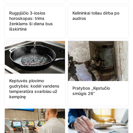
Rugpjūčio 3-iosios
Kelininkai toliau dirba po
horoskopas: trims
audros
ženklams ši diena bus
išskirtinė
Keptuvės plovimo
gudrybės: kodėl vandens
Pratybos „Kęstučio
temperatūra svarbiau už
smūgis 26“
kempinę