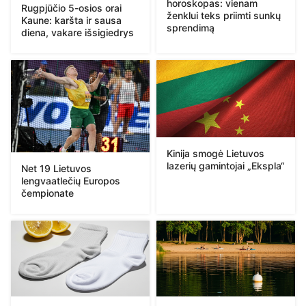
horoskopas: vienam
Rugpjūčio 5-osios orai
ženklui teks priimti sunkų
Kaune: karšta ir sausa
sprendimą
diena, vakare išsigiedrys
Kinija smogė Lietuvos
lazerių gamintojai „Ekspla“
Net 19 Lietuvos
lengvaatlečių Europos
čempionate