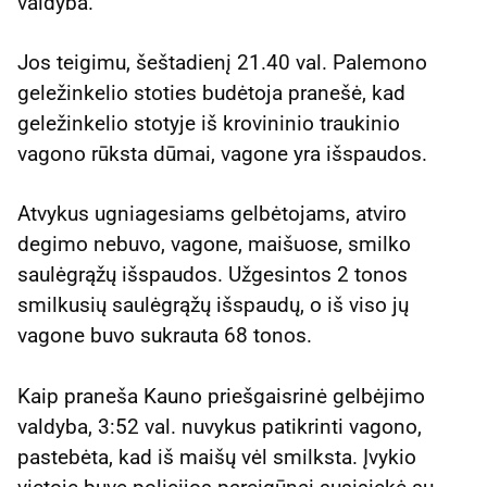
valdyba.
Jos teigimu, šeštadienį 21.40 val. Palemono
geležinkelio stoties budėtoja pranešė, kad
geležinkelio stotyje iš krovininio traukinio
vagono rūksta dūmai, vagone yra išspaudos.
Atvykus ugniagesiams gelbėtojams, atviro
degimo nebuvo, vagone, maišuose, smilko
saulėgrąžų išspaudos. Užgesintos 2 tonos
smilkusių saulėgrąžų išspaudų, o iš viso jų
vagone buvo sukrauta 68 tonos.
Kaip praneša Kauno priešgaisrinė gelbėjimo
valdyba, 3:52 val. nuvykus patikrinti vagono,
pastebėta, kad iš maišų vėl smilksta. Įvykio