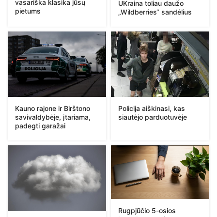
vasariška klasika jūsų
UKraina toliau daužo
pietums
„Wildberries“ sandėlius
Kauno rajone ir Birštono
Policija aiškinasi, kas
savivaldybėje, įtariama,
siautėjo parduotuvėje
padegti garažai
Rugpjūčio 5-osios