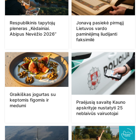
Respublikinis tapytojų
Jonavą pasiekė pirmąjį
pleneras „Kėdainiai.
Lietuvos vardo
Abipus Nevėžio 2026“
paminėjimą liudijanti
faksimilė
Graikiškas jogurtas su
keptomis figomis ir
Praėjusią savaitę Kauno
medumi
apskrityje nustatyti 25
neblaivūs vairuotojai