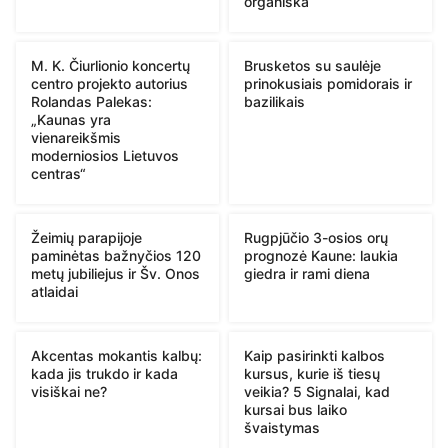
organiška“
M. K. Čiurlionio koncertų
Brusketos su saulėje
centro projekto autorius
prinokusiais pomidorais ir
Rolandas Palekas:
bazilikais
„Kaunas yra
vienareikšmis
moderniosios Lietuvos
centras“
Žeimių parapijoje
Rugpjūčio 3-osios orų
paminėtas bažnyčios 120
prognozė Kaune: laukia
metų jubiliejus ir Šv. Onos
giedra ir rami diena
atlaidai
Akcentas mokantis kalbų:
Kaip pasirinkti kalbos
kada jis trukdo ir kada
kursus, kurie iš tiesų
visiškai ne?
veikia? 5 Signalai, kad
kursai bus laiko
švaistymas