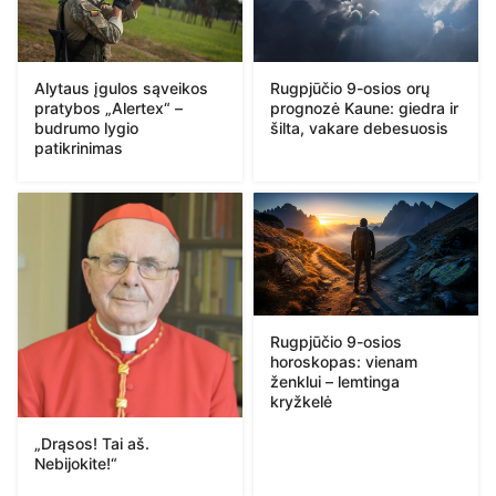
Alytaus įgulos sąveikos
Rugpjūčio 9-osios orų
pratybos „Alertex“ –
prognozė Kaune: giedra ir
budrumo lygio
šilta, vakare debesuosis
patikrinimas
Rugpjūčio 9-osios
horoskopas: vienam
ženklui – lemtinga
kryžkelė
„Drąsos! Tai aš.
Nebijokite!“