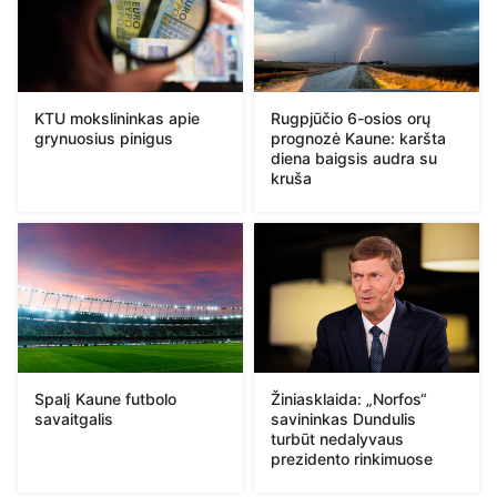
KTU mokslininkas apie
Rugpjūčio 6-osios orų
grynuosius pinigus
prognozė Kaune: karšta
diena baigsis audra su
kruša
Spalį Kaune futbolo
Žiniasklaida: „Norfos“
savaitgalis
savininkas Dundulis
turbūt nedalyvaus
prezidento rinkimuose