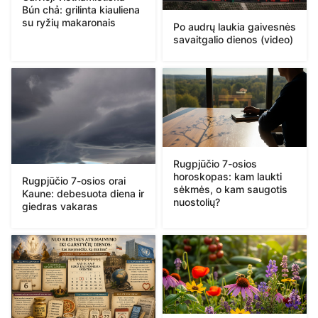
Bún chả: grilinta kiauliena
su ryžių makaronais
Po audrų laukia gaivesnės
savaitgalio dienos (video)
Rugpjūčio 7-osios
horoskopas: kam laukti
Rugpjūčio 7-osios orai
sėkmės, o kam saugotis
Kaune: debesuota diena ir
nuostolių?
giedras vakaras