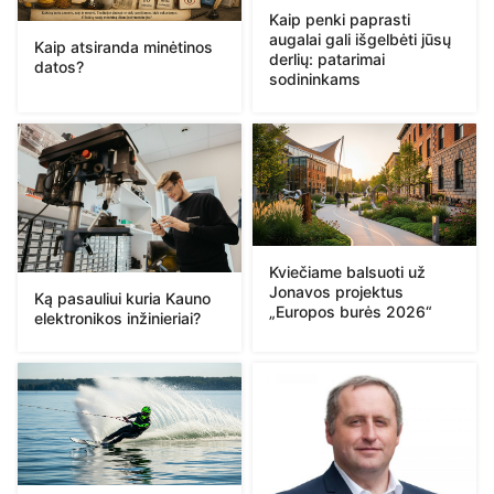
Kaip penki paprasti
augalai gali išgelbėti jūsų
Kaip atsiranda minėtinos
derlių: patarimai
datos?
sodininkams
Kviečiame balsuoti už
Jonavos projektus
Ką pasauliui kuria Kauno
„Europos burės 2026“
elektronikos inžinieriai?