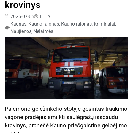
krovinys
2026-07-05
ELTA
Kaunas, Kauno rajonas
,
Kauno rajonas
,
Kriminalai
,
Naujienos
,
Nelaimės
Palemono geležinkelio stotyje gesintas traukinio
vagone pradėjęs smilkti saulėgrąžų išspaudų
krovinys, pranešė Kauno priešgaisrinė gelbėjimo