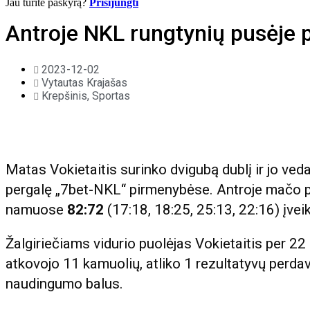
Jau turite paskyrą?
Prisijungti
Antroje NKL rungtynių pusėje pa
2023-12-02
Vytautas Krajašas
Krepšinis
,
Sportas
Matas Vokietaitis surinko dvigubą dublį ir jo ved
pergalę „7bet-NKL“ pirmenybėse. Antroje mačo pu
namuose
82:72
(17:18, 18:25, 25:13, 22:16) įvei
Žalgiriečiams vidurio puolėjas Vokietaitis per 22
atkovojo 11 kamuolių, atliko 1 rezultatyvų perd
naudingumo balus.