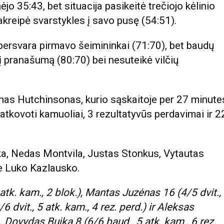
jo 35:43, bet situacija pasikeitė trečiojo kėlinio
pakreipė svarstykles į savo pusę (54:51).
rsvara pirmavo šeimininkai (71:70), bet baudų
lį pranašumą (80:70) bei nesuteikė vilčių
inas Hutchinsonas, kurio sąskaitoje per 27 minute
2 atkovoti kamuoliai, 3 rezultatyvūs perdavimai ir 2
a, Nedas Montvila, Justas Stonkus, Vytautas
be Luko Kazlausko.
 atk. kam., 2 blok.), Mantas Juzėnas 16 (4/5 dvit.,
6 dvit., 5 atk. kam., 4 rez. perd.) ir Aleksas
1, Dovydas Buika 8 (6/6 baud., 5 atk. kam., 6 rez.