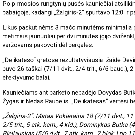
Po pirmosios rungtynių pusės kauniečiai atsilikinė
pabaigoje, kadangi „Žalgiris-2“ spurtavo 12:0 ir 
Likus paskutinėms 3 mačo minutėms minimalia pe
metimais jaunuoliai per dvi minutes įgijo dviženk
varžovams pakovoti dėl pergalės.
„Delikateso“ gretose rezultatyviausiai žaidė Dev
buvo 26 taškai (7/11 dvit., 2/4 trit., 6/6 baud.), 
efektyvumo balai.
Kauniečiams ant parketo nepadėjo Dovydas Butk
Žygas ir Nedas Raupelis. „Delikatesas“ vertėsi 
„Žalgiris-2“: Matas Vokietaitis 18 (7/11 dvit., 11
2/5 trit., 5 atk. kam., 4 kld.), Dominykas Butka (4/
Bieliauskas (5/6 dvit., 7 atk. kam., 2 blok.) po 1