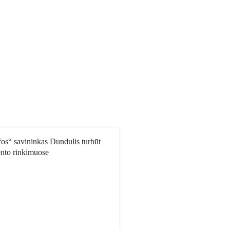
fos“ savininkas Dundulis turbūt
ento rinkimuose