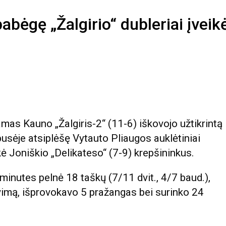
bėgę „Žalgirio“ dubleriai įveik
amas Kauno „Žalgiris-2“ (11-6) iškovojo užtikrintą
sėje atsiplėšę Vytauto Pliaugos auklėtiniai
kė Joniškio „Delikateso“ (7-9) krepšininkus.
 minutes pelnė 18 taškų (7/11 dvit., 4/7 baud.),
avimą, išprovokavo 5 pražangas bei surinko 24