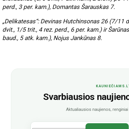
perd., 3 per. kam.), Domantas Šarauskas 7.
„Delikatesas“: Devinas Hutchinsonas 26 (7/11 dvi
dvit., 1/5 trit., 4 rez. perd., 6 per. kam.) ir Ša
baud., 5 atk. kam.), Nojus Jankūnas 8.
KAUNIEČIAMS.L
Svarbiausios naujienos
Aktualiausios naujienos, renginiai i