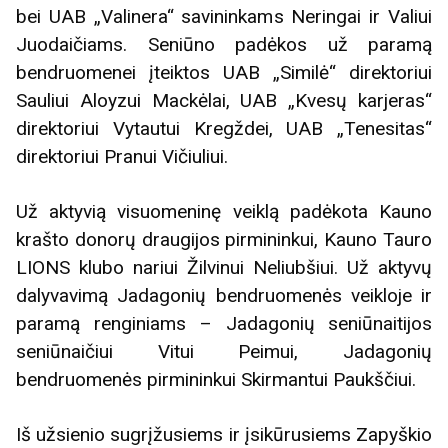
bei UAB „Valinera“ savininkams Neringai ir Valiui
Juodaičiams. Seniūno padėkos už paramą
bendruomenei įteiktos UAB „Similė“ direktoriui
Sauliui Aloyzui Mackėlai, UAB „Kvesų karjeras“
direktoriui Vytautui Kregždei, UAB „Tenesitas“
direktoriui Pranui Vičiuliui.
Už aktyvią visuomeninę veiklą padėkota Kauno
krašto donorų draugijos pirmininkui, Kauno Tauro
LIONS klubo nariui Žilvinui Neliubšiui. Už aktyvų
dalyvavimą Jadagonių bendruomenės veikloje ir
paramą renginiams – Jadagonių seniūnaitijos
seniūnaičiui Vitui Peimui, Jadagonių
bendruomenės pirmininkui Skirmantui Paukščiui.
Iš užsienio sugrįžusiems ir įsikūrusiems Zapyškio