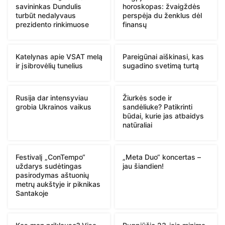
savininkas Dundulis
horoskopas: žvaigždės
turbūt nedalyvaus
perspėja du ženklus dėl
prezidento rinkimuose
finansų
Katelynas apie VSAT melą
Pareigūnai aiškinasi, kas
ir įsibrovėlių tunelius
sugadino svetimą turtą
Rusija dar intensyviau
Žiurkės sode ir
grobia Ukrainos vaikus
sandėliuke? Patikrinti
būdai, kurie jas atbaidys
natūraliai
Festivalį „ConTempo“
„Meta Duo“ koncertas –
uždarys sudėtingas
jau šiandien!
pasirodymas aštuonių
metrų aukštyje ir piknikas
Santakoje