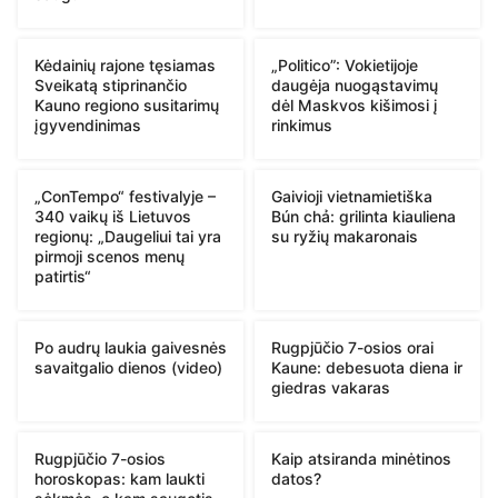
Kėdainių rajone tęsiamas
„Politico”: Vokietijoje
Sveikatą stiprinančio
daugėja nuogąstavimų
Kauno regiono susitarimų
dėl Maskvos kišimosi į
įgyvendinimas
rinkimus
„ConTempo“ festivalyje –
Gaivioji vietnamietiška
340 vaikų iš Lietuvos
Bún chả: grilinta kiauliena
regionų: „Daugeliui tai yra
su ryžių makaronais
pirmoji scenos menų
patirtis“
Po audrų laukia gaivesnės
Rugpjūčio 7-osios orai
savaitgalio dienos (video)
Kaune: debesuota diena ir
giedras vakaras
Rugpjūčio 7-osios
Kaip atsiranda minėtinos
horoskopas: kam laukti
datos?