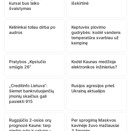
kursai bus laiko
išskirtinė
švaistymas
Kelininkai toliau dirba po
Keptuvės plovimo
audros
gudrybės: kodėl vandens
temperatūra svarbiau už
kempinę
Pratybos „Kęstučio
Kodėl Kaunas medžioja
smūgis 26“
elektronikos inžinierius?
„Creditinfo Lietuva“:
Rusijos agresijos prieš
šiemet bankrutuojančių
Ukrainą aktualijos
įmonių skaičius gali
pasiekti 915
Rugpjūčio 2-osios orų
Per sprogimą Maskvos
prognozė Kaune: tarp
kavinėje žuvo mažiausiai
giedro ryto ir vakaro –
3 žmonės