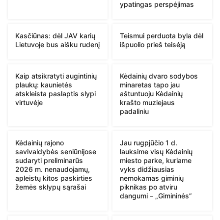
ypatingas perspėjimas
Kasčiūnas: dėl JAV karių
Teismui perduota byla dėl
Lietuvoje bus aišku rudenį
išpuolio prieš teisėją
Kaip atsikratyti augintinių
Kėdainių dvaro sodybos
plaukų: kaunietės
minaretas tapo jau
atskleista paslaptis slypi
aštuntuoju Kėdainių
virtuvėje
krašto muziejaus
padaliniu
Kėdainių rajono
Jau rugpjūčio 1 d.
savivaldybės seniūnijose
lauksime visų Kėdainių
sudaryti preliminarūs
miesto parke, kuriame
2026 m. nenaudojamų,
vyks didžiausias
apleistų kitos paskirties
nemokamas giminių
žemės sklypų sąrašai
piknikas po atviru
dangumi – „Gimininės”