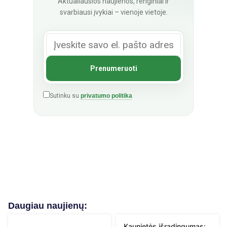
Aktualiausios naujienos, renginiai ir
svarbiausi įvykiai – vienoje vietoje.
Sutinku su
privatumo politika
Daugiau naujienų:
Kaunietės išradingumas: