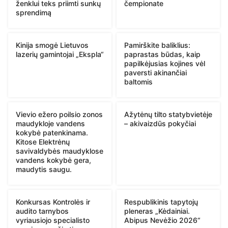
ženklui teks priimti sunkų
čempionate
sprendimą
Kinija smogė Lietuvos
Pamirškite baliklius:
lazerių gamintojai „Ekspla“
paprastas būdas, kaip
papilkėjusias kojines vėl
paversti akinančiai
baltomis
Vievio ežero poilsio zonos
Ažytėnų tilto statybvietėje
maudykloje vandens
– akivaizdūs pokyčiai
kokybė patenkinama.
Kitose Elektrėnų
savivaldybės maudyklose
vandens kokybė gera,
maudytis saugu.
Konkursas Kontrolės ir
Respublikinis tapytojų
audito tarnybos
pleneras „Kėdainiai.
vyriausiojo specialisto
Abipus Nevėžio 2026“