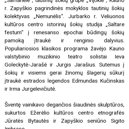
„Samanėlė“, tautinių šokių grupė „Vijoklė“, Kauno
r. Zapyškio pagrindinės mokyklos tautinių šokių
kolektyvas „Nemunėlis“. Jurbarko r. Veliuonos
kultūros centro istorinių šokių studija „Saltare
festum“ į renesanso epochai būdingų šokių
pamoką įtraukė ir renginio dalyvius.
Populiariosios klasikos programa žavėjo Kauno
valstybinio muzikinio teatro solistai Ieva
Goleckytė-Jarašė ir Jurgis Jarašius. Sutemus į
šokių ir visiems gerai žinomų šlagerių sūkurį
įtraukė estrados legendos Edmundas Kučinskas
ir Irma Jurgelevičiutė.
Šventę vainikavo degančios šiaudinės skulptūros,
sukurtos Ežerėlio kultūros centro etnografės
Jūratės Bytautės ir Zapyškio seniūno Sigito
Imbraso.