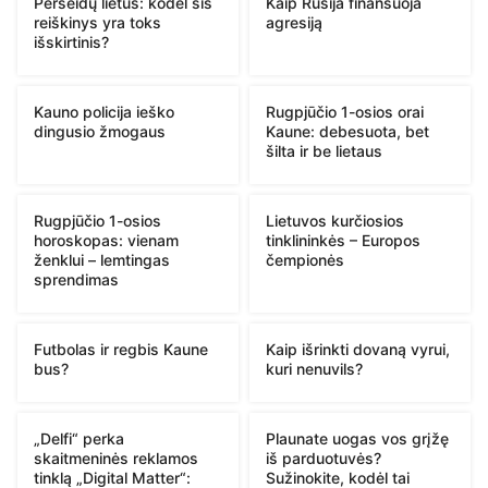
Perseidų lietūs: kodėl šis
Kaip Rusija finansuoja
reiškinys yra toks
agresiją
išskirtinis?
Kauno policija ieško
Rugpjūčio 1-osios orai
dingusio žmogaus
Kaune: debesuota, bet
šilta ir be lietaus
Rugpjūčio 1-osios
Lietuvos kurčiosios
horoskopas: vienam
tinklininkės – Europos
ženklui – lemtingas
čempionės
sprendimas
Futbolas ir regbis Kaune
Kaip išrinkti dovaną vyrui,
bus?
kuri nenuvils?
„Delfi“ perka
Plaunate uogas vos grįžę
skaitmeninės reklamos
iš parduotuvės?
tinklą „Digital Matter“:
Sužinokite, kodėl tai