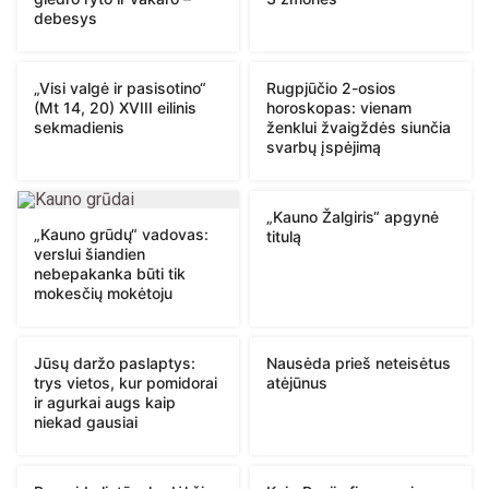
debesys
„Visi valgė ir pasisotino“
Rugpjūčio 2-osios
(Mt 14, 20) XVIII eilinis
horoskopas: vienam
sekmadienis
ženklui žvaigždės siunčia
svarbų įspėjimą
„Kauno Žalgiris“ apgynė
„Kauno grūdų“ vadovas:
titulą
verslui šiandien
nebepakanka būti tik
mokesčių mokėtoju
Jūsų daržo paslaptys:
Nausėda prieš neteisėtus
trys vietos, kur pomidorai
atėjūnus
ir agurkai augs kaip
niekad gausiai