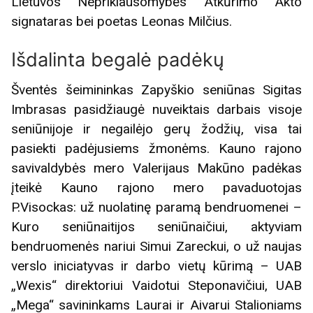
Lietuvos Nepriklausomybės Atkūrimo Akto
signataras bei poetas Leonas Milčius.
Išdalinta begalė padėkų
Šventės šeimininkas Zapyškio seniūnas Sigitas
Imbrasas pasidžiaugė nuveiktais darbais visoje
seniūnijoje ir negailėjo gerų žodžių, visa tai
pasiekti padėjusiems žmonėms. Kauno rajono
savivaldybės mero Valerijaus Makūno padėkas
įteikė Kauno rajono mero pavaduotojas
P.Visockas: už nuolatinę paramą bendruomenei –
Kuro seniūnaitijos seniūnaičiui, aktyviam
bendruomenės nariui Simui Zareckui, o už naujas
verslo iniciatyvas ir darbo vietų kūrimą – UAB
„Wexis“ direktoriui Vaidotui Steponavičiui, UAB
„Mega“ savininkams Laurai ir Aivarui Stalioniams