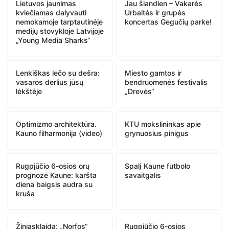
Lietuvos jaunimas
Jau šiandien – Vakarės
kviečiamas dalyvauti
Urbaitės ir grupės
nemokamoje tarptautinėje
koncertas Gegučių parke!
medijų stovykloje Latvijoje
„Young Media Sharks“
Lenkiškas lečo su dešra:
Miesto gamtos ir
vasaros derlius jūsų
bendruomenės festivalis
lėkštėje
„Drevės“
Optimizmo architektūra.
KTU mokslininkas apie
Kauno filharmonija (video)
grynuosius pinigus
Rugpjūčio 6-osios orų
Spalį Kaune futbolo
prognozė Kaune: karšta
savaitgalis
diena baigsis audra su
kruša
Žiniasklaida: „Norfos“
Rugpjūčio 6-osios