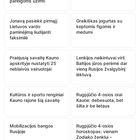
pareigoms užimti
Jonavą pasiekė pirmąjį
Graikiškas jogurtas su
Lietuvos vardo
keptomis figomis ir
paminėjimą liudijanti
medumi
faksimilė
Praėjusią savaitę Kauno
Lenkijos naikintuvai virš
apskrityje nustatyti 25
Baltijos jūros perėmė dar
neblaivūs vairuotojai
vieną Rusijos žvalgybinį
lėktuvą
Kultūros ir sporto renginiai
Rugpjūčio 4-osios orai
Kauno rajone šią savaitę
Kaune: debesuota, bet
šilta ir be lietaus
Mobilizacijos bangos
Rugpjūčio 4-osios
Rusijoje
horoskopas: vienam
Zodiako ženklui –