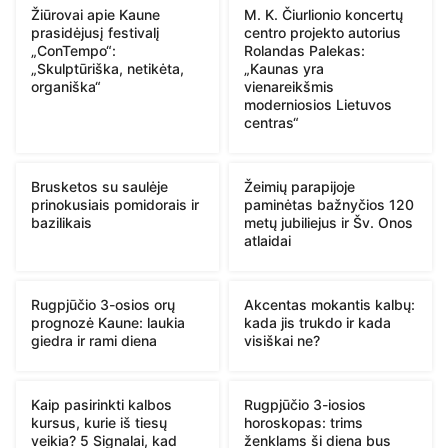
Žiūrovai apie Kaune
M. K. Čiurlionio koncertų
prasidėjusį festivalį
centro projekto autorius
„ConTempo“:
Rolandas Palekas:
„Skulptūriška, netikėta,
„Kaunas yra
organiška“
vienareikšmis
moderniosios Lietuvos
centras“
Brusketos su saulėje
Žeimių parapijoje
prinokusiais pomidorais ir
paminėtas bažnyčios 120
bazilikais
metų jubiliejus ir Šv. Onos
atlaidai
Rugpjūčio 3-osios orų
Akcentas mokantis kalbų:
prognozė Kaune: laukia
kada jis trukdo ir kada
giedra ir rami diena
visiškai ne?
Kaip pasirinkti kalbos
Rugpjūčio 3-iosios
kursus, kurie iš tiesų
horoskopas: trims
veikia? 5 Signalai, kad
ženklams ši diena bus