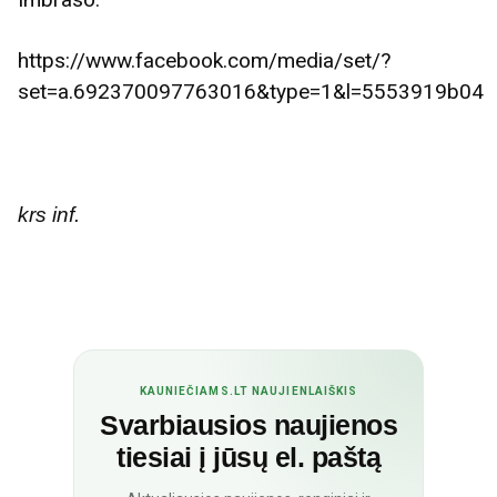
https://www.facebook.com/media/set/?
set=a.692370097763016&type=1&l=5553919b04
krs inf.
KAUNIEČIAMS.LT NAUJIENLAIŠKIS
Svarbiausios naujienos
tiesiai į jūsų el. paštą