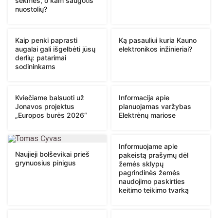
sėkmės, o kam saugotis
nuostolių?
Kaip penki paprasti
Ką pasauliui kuria Kauno
augalai gali išgelbėti jūsų
elektronikos inžinieriai?
derlių: patarimai
sodininkams
Kviečiame balsuoti už
Informacija apie
Jonavos projektus
planuojamas varžybas
„Europos burės 2026“
Elektrėnų mariose
Informuojame apie
Naujieji bolševikai prieš
pakeistą prašymų dėl
grynuosius pinigus
žemės sklypų
pagrindinės žemės
naudojimo paskirties
keitimo teikimo tvarką