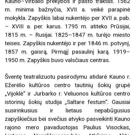
Kauno–Virbalio prekybos ir pašto traktas. 1562
m. minima bažnyčia, XVII a. veikė parapinė
mokykla. Zapyškis labai nukentėjo per XVII a. pab.
– XVIII a. per. karus. 1795 m. atiteko Prūsijai,
1815 m. – Rusijai. 1825–1847 m. turėjo miesto
teises. Zapyškis nukentėjo ir per 1846 m. potvynį,
1857 m. gaisrą, Pirmąjį pasaulinį karą. 1919–
1950 m. Zapyškis buvo valsčiaus centras.
Šventę teatralizuotu pasirodymu atidarė Kauno r.
Ežerėlio kultūros centro tautinių šokių grupė
„Vijoklė“ ir Jurbarko r. Veliuonos kultūros centro
istorinių šokių studija „Saltare festum“. Gausiai
susirinkusius ir lietaus nepabūgusius
zapyškiečius bei svečius atvyko pasveikinti Kauno
rajono mero pavaduotojas Paulius Visockas,