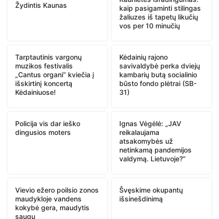
Žydintis Kaunas
kaip pasigaminti stilingas
žaliuzes iš tapetų likučių
vos per 10 minučių
Tarptautinis vargonų
Kėdainių rajono
muzikos festivalis
savivaldybė perka dviejų
„Cantus organi“ kviečia į
kambarių butą socialinio
išskirtinį koncertą
būsto fondo plėtrai (SB-
Kėdainiuose!
31)
Policija vis dar ieško
Ignas Vėgėlė: „JAV
dingusios moters
reikalaujama
atsakomybės už
netinkamą pandemijos
valdymą. Lietuvoje?“
Vievio ežero poilsio zonos
Švęskime okupantų
maudykloje vandens
išsinešdinimą
kokybė gera, maudytis
saugu