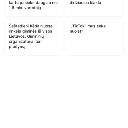
kartu pasieks daugiau nei
didžiausia klaida
1,6 mln. vartotojų
Šeštadienį Kėdainiuose
„TikTok“ mus seka
rinksis giminės iš visos
nuolat?
Lietuvos: Gimininių
organizatoriai turi
prašymą