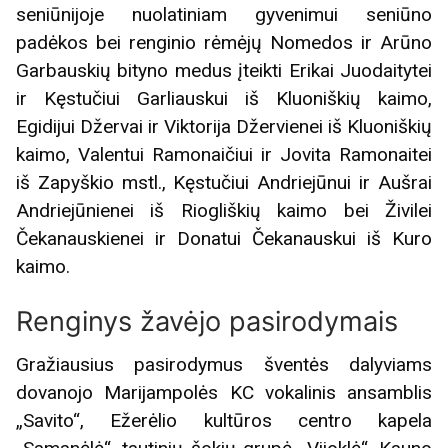
seniūnijoje nuolatiniam gyvenimui seniūno
padėkos bei renginio rėmėjų Nomedos ir Arūno
Garbauskių bityno medus įteikti Erikai Juodaitytei
ir Kęstučiui Garliauskui iš Kluoniškių kaimo,
Egidijui Džervai ir Viktorija Džervienei iš Kluoniškių
kaimo, Valentui Ramonaičiui ir Jovita Ramonaitei
iš Zapyškio mstl., Kęstučiui Andriejūnui ir Aušrai
Andriejūnienei iš Riogliškių kaimo bei Živilei
Čekanauskienei ir Donatui Čekanauskui iš Kuro
kaimo.
Renginys žavėjo pasirodymais
Gražiausius pasirodymus šventės dalyviams
dovanojo Marijampolės KC vokalinis ansamblis
„Savito“, Ežerėlio kultūros centro kapela