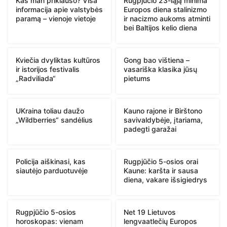
Kas man priklauso? Visa
Rugpjūčio 23-iąją minima
informacija apie valstybės
Europos diena stalinizmo
paramą – vienoje vietoje
ir nacizmo aukoms atminti
bei Baltijos kelio diena
Kviečia dvyliktas kultūros
Gong bao vištiena –
ir istorijos festivalis
vasariška klasika jūsų
„Radviliada“
pietums
UKraina toliau daužo
Kauno rajone ir Birštono
„Wildberries“ sandėlius
savivaldybėje, įtariama,
padegti garažai
Policija aiškinasi, kas
Rugpjūčio 5-osios orai
siautėjo parduotuvėje
Kaune: karšta ir sausa
diena, vakare išsigiedrys
Rugpjūčio 5-osios
Net 19 Lietuvos
horoskopas: vienam
lengvaatlečių Europos