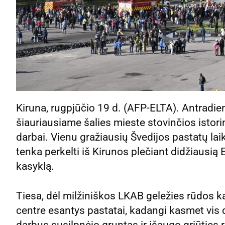
Kiruna, rugpjūčio 19 d. (AFP-ELTA). Antradien
šiauriausiame šalies mieste stovinčios isto
darbai. Vienu gražiausių Švedijos pastatų l
tenka perkelti iš Kirunos plečiant didžiausi
kasyklą.
Tiesa, dėl milžiniškos LKAB geležies rūdos k
centre esantys pastatai, kadangi kasmet vis
darbus susilpnėjo gruntas ir išaugo griūties r