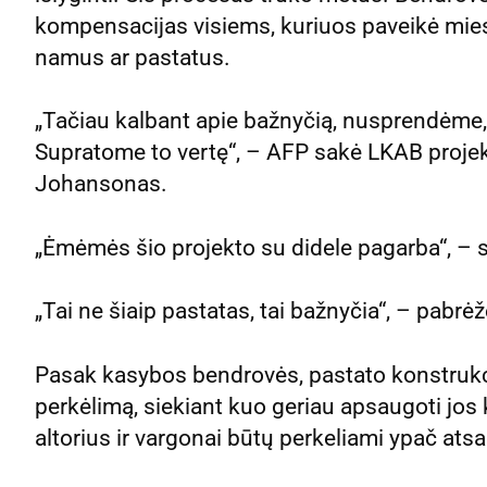
kompensacijas visiems, kuriuos paveikė miest
namus ar pastatus.
„Tačiau kalbant apie bažnyčią, nusprendėme, k
Supratome to vertę“, – AFP sakė LKAB proj
Johansonas.
„Ėmėmės šio projekto su didele pagarba“, – s
„Tai ne šiaip pastatas, tai bažnyčia“, – pabr
Pasak kasybos bendrovės, pastato konstrukci
perkėlimą, siekiant kuo geriau apsaugoti jos k
altorius ir vargonai būtų perkeliami ypač atsar