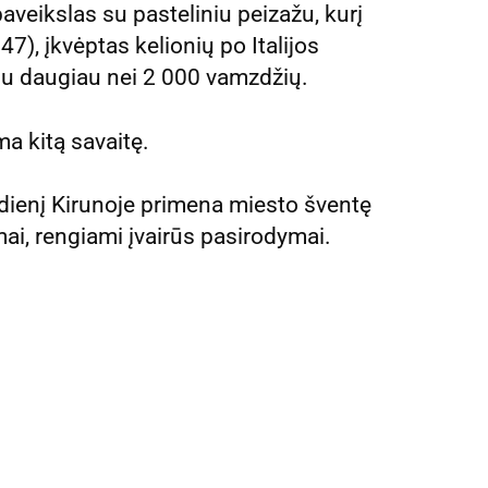
aveikslas su pasteliniu peizažu, kurį
), įkvėptas kelionių po Italijos
i su daugiau nei 2 000 vamzdžių.
ma kitą savaitę.
dienį Kirunoje primena miesto šventę
mai, rengiami įvairūs pasirodymai.