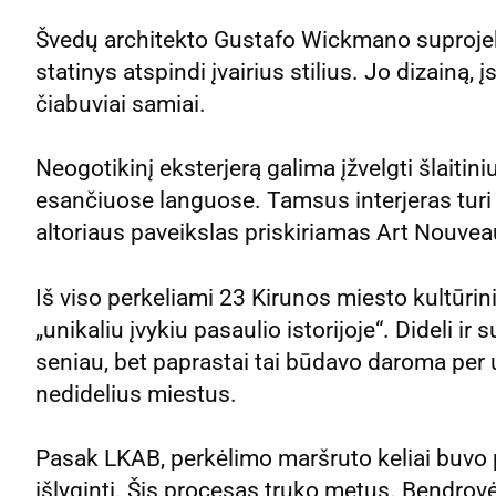
Švedų architekto Gustafo Wickmano suproje
statinys atspindi įvairius stilius. Jo dizainą, į
čiabuviai samiai.
Neogotikinį eksterjerą galima įžvelgti šlaiti
esančiuose languose. Tamsus interjeras turi
altoriaus paveikslas priskiriamas Art Nouveau
Iš viso perkeliami 23 Kirunos miesto kultūrin
„unikaliu įvykiu pasaulio istorijoje“. Dideli ir
seniau, bet paprastai tai būdavo daroma per
nedidelius miestus.
Pasak LKAB, perkėlimo maršruto keliai buvo pr
išlyginti. Šis procesas truko metus. Bendrov