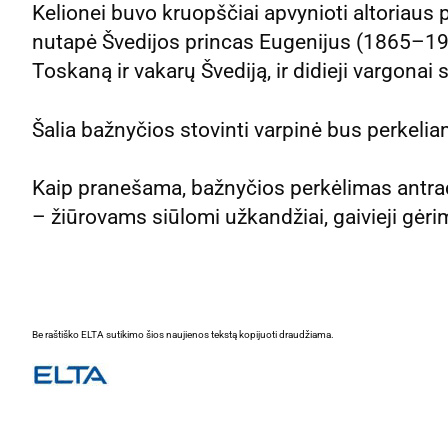
Kelionei buvo kruopščiai apvynioti altoriaus p
nutapė Švedijos princas Eugenijus (1865–1947
Toskaną ir vakarų Švediją, ir didieji vargona
Šalia bažnyčios stovinti varpinė bus perkelia
Kaip pranešama, bažnyčios perkėlimas antra
– žiūrovams siūlomi užkandžiai, gaivieji gėri
Be raštiško ELTA sutikimo šios naujienos tekstą kopijuoti draudžiama.