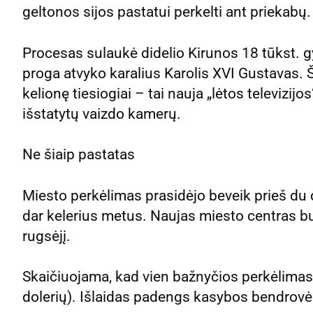
geltonos sijos pastatui perkelti ant priekabų.
Procesas sulaukė didelio Kirunos 18 tūkst. 
proga atvyko karalius Karolis XVI Gustavas. Šv
kelionę tiesiogiai – tai nauja „lėtos televizijo
išstatytų vaizdo kamerų.
Ne šiaip pastatas
Miesto perkėlimas prasidėjo beveik prieš du
dar kelerius metus. Naujas miesto centras bu
rugsėjį.
Skaičiuojama, kad vien bažnyčios perkėlima
dolerių). Išlaidas padengs kasybos bendrov