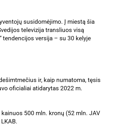
gyventojų susidomėjimo. Į miestą šia
edijos televizija transliuos visą
s“ tendencijos versija – su 30 kelyje
 dešimtmečius ir, kaip numatoma, tęsis
vo oficialiai atidarytas 2022 m.
s kainuos 500 mln. kronų (52 mln. JAV
ė LKAB.