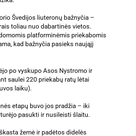
rio Švedijos liuteronų bažnyčia –
ais toliau nuo dabartinės vietos.
ldomomis platforminėmis priekabomis
ama, kad bažnyčia pasieks naująjį
idėjo po vyskupo Asos Nystromo ir
t saulei 220 priekabų ratų lėtai
tuvos laiku).
nės etapų buvo jos pradžia – iki
rėjo pasukti ir nusileisti šlaitu.
iškasta žemė ir padėtos didelės