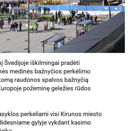
į Švedijoje iškilmingai pradėti
rinės medinės bažnyčios perkėlimo
aikomą raudonos spalvos bažnyčią
ą Europoje požeminę geležies rūdos
asyklos perkeliami visi Kirunos miesto
 didesniame gylyje vykdant kasimo
izika.