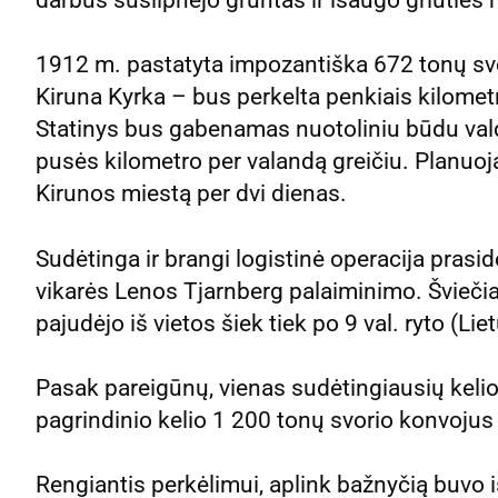
1912 m. pastatyta impozantiška 672 tonų svo
Kiruna Kyrka – bus perkelta penkiais kilometr
Statinys bus gabenamas nuotoliniu būdu va
pusės kilometro per valandą greičiu. Planuoj
Kirunos miestą per dvi dienas.
Sudėtinga ir brangi logistinė operacija pras
vikarės Lenos Tjarnberg palaiminimo. Šviečian
pajudėjo iš vietos šiek tiek po 9 val. ryto (Lie
Pasak pareigūnų, vienas sudėtingiausių kelio
pagrindinio kelio 1 200 tonų svorio konvojus tu
Rengiantis perkėlimui, aplink bažnyčią buvo 