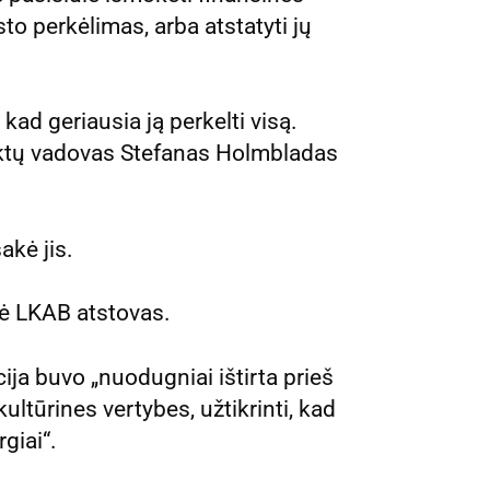
o perkėlimas, arba atstatyti jų
ad geriausia ją perkelti visą.
ektų vadovas Stefanas Holmbladas
akė jis.
ėžė LKAB atstovas.
ja buvo „nuodugniai ištirta prieš
ultūrines vertybes, užtikrinti, kad
giai“.