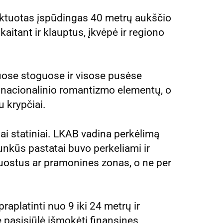
ktuotas įspūdingas 40 metrų aukščio
skaitant ir klauptus, įkvėpė ir regiono
niuose stoguose ir visose pusėse
 nacionalinio romantizmo elementų, o
 krypčiai.
iai statiniai. LKAB vadina perkėlimą
 sunkūs pastatai buvo perkeliami ir
 uostus ar pramonines zonas, o ne per
aplatinti nuo 9 iki 24 metrų ir
ė pasisiūlė išmokėti finansines