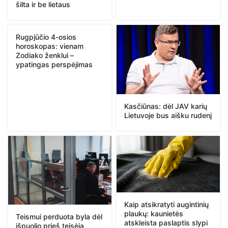
šilta ir be lietaus
Rugpjūčio 4-osios
horoskopas: vienam
Zodiako ženklui –
ypatingas perspėjimas
Kasčiūnas: dėl JAV karių
Lietuvoje bus aišku rudenį
Kaip atsikratyti augintinių
plaukų: kaunietės
Teismui perduota byla dėl
atskleista paslaptis slypi
išpuolio prieš teisėją