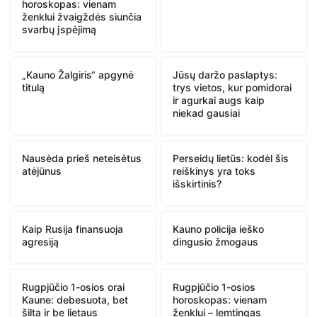
horoskopas: vienam
ženklui žvaigždės siunčia
svarbų įspėjimą
„Kauno Žalgiris“ apgynė
Jūsų daržo paslaptys:
titulą
trys vietos, kur pomidorai
ir agurkai augs kaip
niekad gausiai
Nausėda prieš neteisėtus
Perseidų lietūs: kodėl šis
atėjūnus
reiškinys yra toks
išskirtinis?
Kaip Rusija finansuoja
Kauno policija ieško
agresiją
dingusio žmogaus
Rugpjūčio 1-osios orai
Rugpjūčio 1-osios
Kaune: debesuota, bet
horoskopas: vienam
šilta ir be lietaus
ženklui – lemtingas