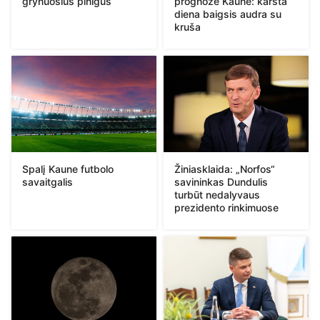
grynuosius pinigus
prognozė Kaune: karšta
diena baigsis audra su
kruša
Spalį Kaune futbolo
Žiniasklaida: „Norfos“
savaitgalis
savininkas Dundulis
turbūt nedalyvaus
prezidento rinkimuose