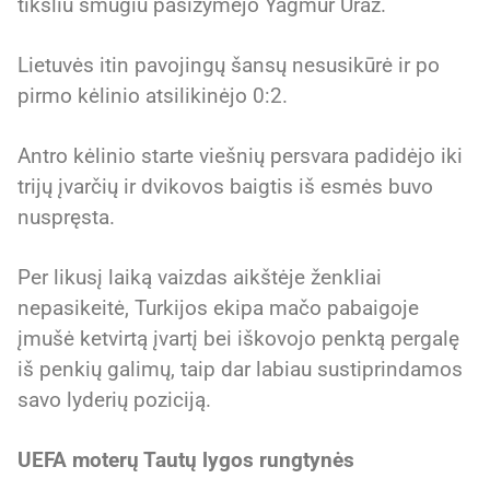
tiksliu smūgiu pasižymėjo Yagmur Uraz.
Lietuvės itin pavojingų šansų nesusikūrė ir po
pirmo kėlinio atsilikinėjo 0:2.
Antro kėlinio starte viešnių persvara padidėjo iki
trijų įvarčių ir dvikovos baigtis iš esmės buvo
nuspręsta.
Per likusį laiką vaizdas aikštėje ženkliai
nepasikeitė, Turkijos ekipa mačo pabaigoje
įmušė ketvirtą įvartį bei iškovojo penktą pergalę
iš penkių galimų, taip dar labiau sustiprindamos
savo lyderių poziciją.
UEFA moterų Tautų lygos rungtynės