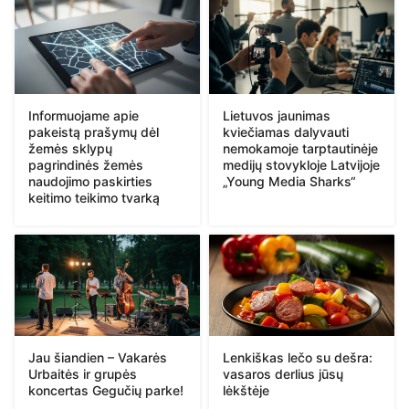
Informuojame apie
Lietuvos jaunimas
pakeistą prašymų dėl
kviečiamas dalyvauti
žemės sklypų
nemokamoje tarptautinėje
pagrindinės žemės
medijų stovykloje Latvijoje
naudojimo paskirties
„Young Media Sharks“
keitimo teikimo tvarką
Jau šiandien – Vakarės
Lenkiškas lečo su dešra:
Urbaitės ir grupės
vasaros derlius jūsų
koncertas Gegučių parke!
lėkštėje