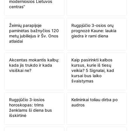
moderniosios Lietuvos
centras“
Žeimių parapijoje
Rugpjūčio 3-osios orų
paminėtas bažnyčios 120
prognozė Kaune: laukia
metų jubiliejus ir Šv. Onos
giedra ir rami diena
atlaidai
Akcentas mokantis kalbų:
Kaip pasirinkti kalbos
kada jis trukdo ir kada
kursus, kurie iš tiesų
visiškai ne?
veikia? 5 Signalai, kad
kursai bus laiko
švaistymas
Rugpjūčio 3-iosios
Kelininkai toliau dirba po
horoskopas: trims
audros
ženklams ši diena bus
išskirtinė