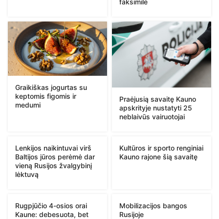
faksimilė
Graikiškas jogurtas su
keptomis figomis ir
Praėjusią savaitę Kauno
medumi
apskrityje nustatyti 25
neblaivūs vairuotojai
Lenkijos naikintuvai virš
Kultūros ir sporto renginiai
Baltijos jūros perėmė dar
Kauno rajone šią savaitę
vieną Rusijos žvalgybinį
lėktuvą
Rugpjūčio 4-osios orai
Mobilizacijos bangos
Kaune: debesuota, bet
Rusijoje