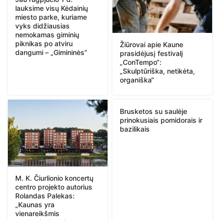
lauksime visų Kėdainių
miesto parke, kuriame
vyks didžiausias
nemokamas giminių
piknikas po atviru
Žiūrovai apie Kaune
dangumi – „Gimininės”
prasidėjusį festivalį
„ConTempo“:
„Skulptūriška, netikėta,
organiška“
Brusketos su saulėje
prinokusiais pomidorais ir
bazilikais
M. K. Čiurlionio koncertų
centro projekto autorius
Rolandas Palekas:
„Kaunas yra
vienareikšmis