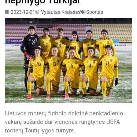
2023-12-01
Vytautas Krajašas
Sportas
Lietuvos moterų futbolo rinktinė penktadienio
vakarą sužaidė dar vienerias rungtynes UEFA
moterų Tautų lygos turnyre.