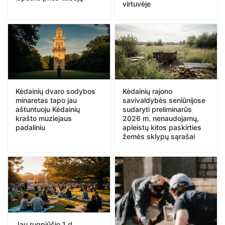
virtuvėje
Kėdainių dvaro sodybos
Kėdainių rajono
minaretas tapo jau
savivaldybės seniūnijose
aštuntuoju Kėdainių
sudaryti preliminarūs
krašto muziejaus
2026 m. nenaudojamų,
padaliniu
apleistų kitos paskirties
žemės sklypų sąrašai
Jau rugpjūčio 1 d.