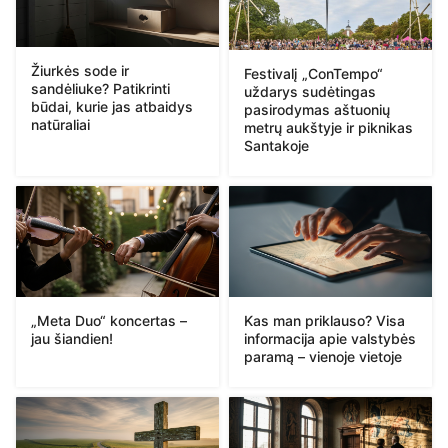
Žiurkės sode ir
Festivalį „ConTempo“
sandėliuke? Patikrinti
uždarys sudėtingas
būdai, kurie jas atbaidys
pasirodymas aštuonių
natūraliai
metrų aukštyje ir piknikas
Santakoje
„Meta Duo“ koncertas –
Kas man priklauso? Visa
jau šiandien!
informacija apie valstybės
paramą – vienoje vietoje