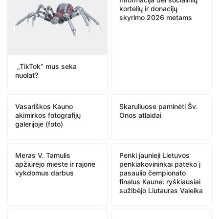
kortelių ir donacijų
skyrimo 2026 metams
„TikTok“ mus seka
nuolat?
Vasariškos Kauno
Skaruliuose paminėti Šv.
akimirkos fotografijų
Onos atlaidai
galerijoje (foto)
Meras V. Tamulis
Penki jaunieji Lietuvos
apžiūrėjo mieste ir rajone
penkiakovininkai pateko į
vykdomus darbus
pasaulio čempionato
finalus Kaune: ryškiausiai
sužibėjo Liutauras Valeika