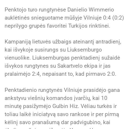
Penktojo turo rungtynėse Danielio Wimmerio
auklėtinės snieguotame mūšyje Vilniuje 0:4 (0:2)
neprilygo grupės favoritei Turkijos rinktinei.
Kampaniją lietuvės užbaigs ateinantį antradienį,
kai išvykoje susirungs su Liuksemburgo
vienuolike. Liuksemburgas penktadienį sužaidė
išvykos rungtynes su Sakartvelo ekipa ir jas
pralaimėjo 2:4, nepaisant to, kad pirmavo 2:0.
Penktadienio rungtynės Vilniuje prasidėjo gana
ankstyvu viešnių komandos įvarčių, kai 10
minutę pasižymėjo Gulbin Hiz. Vėliau turkės ir
toliau laikė iniciatyvą savo rankose ir per pirmą
kėlinį savo pranašumą dar padvigubino, kai