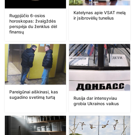
Katelynas apie VSAT melą
Rugpjūčio 6-osios
ir įsibrovėlių tunelius
horoskopas: žvaigždės
perspėja du ženklus dėl
finansų
Pareigūnai aiškinasi, kas
sugadino svetimą turtą
Rusija dar intensyviau
grobia Ukrainos vaikus