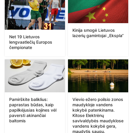
Kinija smogė Lietuvos
lazerių gamintojai „Ekspla“
Net 19 Lietuvos
lengvaatlečių Europos
čempionate
Pamirškite baliklius:
Vievio ežero poilsio zonos
paprastas būdas, kaip
maudykloje vandens
papilkėjusias kojines vėl
kokybė patenkinama.
paversti akinančiai
Kitose Elektrėnų
baltomis
savivaldybės maudyklose
vandens kokybė gera,
maudytis saugu.