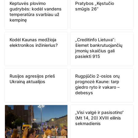
Keptuvės plovimo
Pratybos „Kęstučio
gudrybės: kodėl vandens
smūgis 26“
temperatūra svarbiau už
kempinę
Kodėl Kaunas medžioja
„Creditinfo Lietuva“:
elektronikos inžinierius?
šiemet bankrutuojančių
įmonių skaičius gali
pasiekti 915
Rusijos agresijos prieš
Rugpjūčio 2-osios orų
Ukrainą aktualijos
prognozė Kaune: tarp
giedro ryto ir vakaro –
debesys
„Visi valgė ir pasisotino“
(Mt 14, 20) XVIII eilinis
sekmadienis