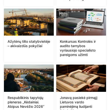
Ažytėnų tilto statybvietėje
Konkursas Kontrolės ir
– akivaizdūs pokyčiai
audito tarnybos
vyriausiojo specialisto
pareigoms užimti
Respublikinis tapytojų
Jonavą pasiekė pirmąjį
pleneras „Kėdainiai.
Lietuvos vardo
Abipus Nevėžio 2026“
paminėjimą liudijanti