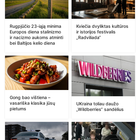
Rugpjūčio 23-iąją minima
Kviečia dvyliktas kultūros
Europos diena stalinizmo
ir istorijos festivalis
ir nacizmo aukoms atminti
„Radviliada“
bei Baltijos kelio diena
Gong bao vištiena –
vasariška klasika jūsų
UKraina toliau daužo
pietums
„Wildberries“ sandėlius