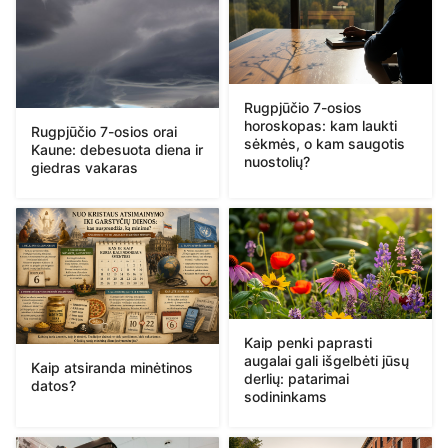
Rugpjūčio 7-osios
horoskopas: kam laukti
Rugpjūčio 7-osios orai
sėkmės, o kam saugotis
Kaune: debesuota diena ir
nuostolių?
giedras vakaras
Kaip penki paprasti
augalai gali išgelbėti jūsų
Kaip atsiranda minėtinos
derlių: patarimai
datos?
sodininkams