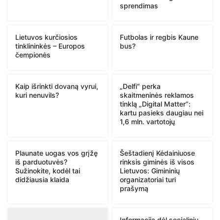
sprendimas
Lietuvos kurčiosios
Futbolas ir regbis Kaune
tinklininkės – Europos
bus?
čempionės
Kaip išrinkti dovaną vyrui,
„Delfi“ perka
kuri nenuvils?
skaitmeninės reklamos
tinklą „Digital Matter“:
kartu pasieks daugiau nei
1,6 mln. vartotojų
Plaunate uogas vos grįžę
Šeštadienį Kėdainiuose
iš parduotuvės?
rinksis giminės iš visos
Sužinokite, kodėl tai
Lietuvos: Gimininių
didžiausia klaida
organizatoriai turi
prašymą
Informacija dėl socialinių