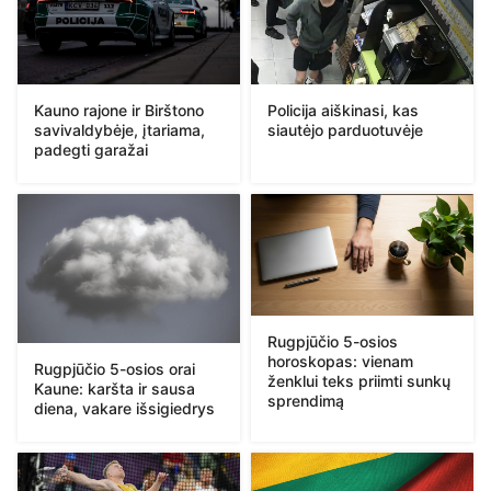
Kauno rajone ir Birštono
Policija aiškinasi, kas
savivaldybėje, įtariama,
siautėjo parduotuvėje
padegti garažai
Rugpjūčio 5-osios
horoskopas: vienam
Rugpjūčio 5-osios orai
ženklui teks priimti sunkų
Kaune: karšta ir sausa
sprendimą
diena, vakare išsigiedrys