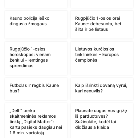
Kauno policija ieško
Rugpjūčio 1-osios orai
dingusio žmogaus
Kaune: debesuota, bet
šilta ir be lietaus
Rugpjūčio 1-osios
Lietuvos kurčiosios
horoskopas: vienam
tinklininkės – Europos
ženklui – lemtingas
čempionės
sprendimas
Futbolas ir regbis Kaune
Kaip išrinkti dovaną vyrui,
bus?
kuri nenuvils?
„Delfi“ perka
Plaunate uogas vos grįžę
skaitmeninės reklamos
iš parduotuvės?
tinklą „Digital Matter“:
Sužinokite, kodėl tai
kartu pasieks daugiau nei
didžiausia klaida
1,6 mln. vartotojų