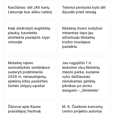
Kasčiūnas: dėl JAV karių
Teismui perduota byla dėl
Lietuvoje bus aišku rudenį
išpuolio prieš teisėją
Kaip atsikratyti augintinių
Kėdainių dvaro sodybos
plaukų: kaunietės
minaretas tapo jau
atskleista paslaptis slypi
aštuntuoju Kėdainių
virtuvėje
krašto muziejaus
padaliniu
Kėdainių rajono
Jau rugpjūčio 1 d.
savivaldybės seniūnijose
lauksime visų Kėdainių
sudaryti preliminarūs
miesto parke, kuriame
2026 m. nenaudojamų,
vyks didžiausias
apleistų kitos paskirties
nemokamas giminių
žemės sklypų sąrašai
piknikas po atviru
dangumi – „Gimininės”
Žiūrovai apie Kaune
M. K. Čiurlionio koncertų
prasidėjusį festivalį
centro projekto autorius