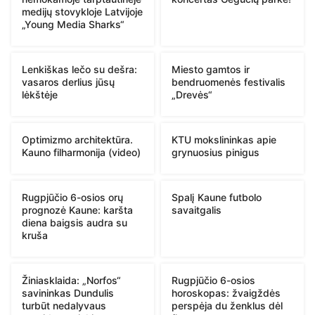
medijų stovykloje Latvijoje
„Young Media Sharks“
Lenkiškas lečo su dešra:
Miesto gamtos ir
vasaros derlius jūsų
bendruomenės festivalis
lėkštėje
„Drevės“
Optimizmo architektūra.
KTU mokslininkas apie
Kauno filharmonija (video)
grynuosius pinigus
Rugpjūčio 6-osios orų
Spalį Kaune futbolo
prognozė Kaune: karšta
savaitgalis
diena baigsis audra su
kruša
Žiniasklaida: „Norfos“
Rugpjūčio 6-osios
savininkas Dundulis
horoskopas: žvaigždės
turbūt nedalyvaus
perspėja du ženklus dėl