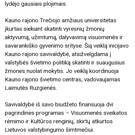
lydėjo gausiais plojimais.
Kauno rajono Trečiojo amžiaus universitetas
įkurtas siekiant skatinti vyresnių žmonių
aktyvumą, užimtumą, dalyvavimą visuomenės ir
savarankiško gyvenimo srityse. Šią veiklą inicijavo
Kauno rajono savivaldybė, atsižvelgdama į
valstybės švietimo politiką skatinti ir suaugusius
žmones nuolat mokytis. Jo veiklą koordinuoja
Kauno rajono švietimo centras, vadovaujamas
Laimutės Ruzgienės.
Savivaldybė iš savo biudžeto finansuoja dvi
pagrindines programas – Visuomenės sveikatos
rėmimo ir Kultūros renginių, skirtų atkurtos
Lietuvos valstybingumo šimtmečiui.