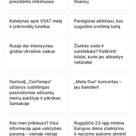
prezidento rinkimuose
finansų
Katelynas apie VSAT melą
Pareigūnai aiškinasi, kas
ir įsibrovėlių tunelius
sugadino svetimą turtą
Rusija dar intensyviau
Žiurkės sode ir
grobia Ukrainos vaikus
sandėliuke? Patikrinti
būdai, kurie jas atbaidys
natūraliai
Festivalį „ConTempo“
„Meta Duo“ koncertas –
uždarys sudėtingas
jau šiandien!
pasirodymas aštuonių
metrų aukštyje ir piknikas
Santakoje
Kas man priklauso? Visa
Rugpjūčio 23-iąją minima
informacija apie valstybės
Europos diena stalinizmo
paramą – vienoje vietoje
ir nacizmo aukoms atminti