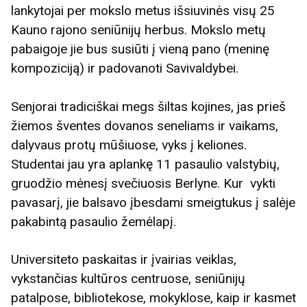
lankytojai per mokslo metus išsiuvinės visų 25
Kauno rajono seniūnijų herbus. Mokslo metų
pabaigoje jie bus susiūti į vieną pano (meninę
kompoziciją) ir padovanoti Savivaldybei.
Senjorai tradiciškai megs šiltas kojines, jas prieš
žiemos šventes dovanos seneliams ir vaikams,
dalyvaus protų mūšiuose, vyks į keliones.
Studentai jau yra aplankę 11 pasaulio valstybių,
gruodžio mėnesį svečiuosis Berlyne. Kur vykti
pavasarį, jie balsavo įbesdami smeigtukus į salėje
pakabintą pasaulio žemėlapį.
Universiteto paskaitas ir įvairias veiklas,
vykstančias kultūros centruose, seniūnijų
patalpose, bibliotekose, mokyklose, kaip ir kasmet