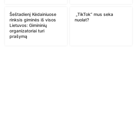
Šeštadienį Kėdainiuose
„TikTok“ mus seka
rinksis giminės iš visos
nuolat?
Lietuvos: Gimininių
organizatoriai turi
prašymą