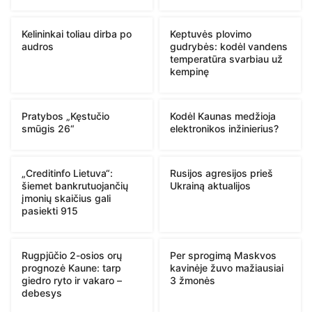
Kelininkai toliau dirba po
Keptuvės plovimo
audros
gudrybės: kodėl vandens
temperatūra svarbiau už
kempinę
Pratybos „Kęstučio
Kodėl Kaunas medžioja
smūgis 26“
elektronikos inžinierius?
„Creditinfo Lietuva“:
Rusijos agresijos prieš
šiemet bankrutuojančių
Ukrainą aktualijos
įmonių skaičius gali
pasiekti 915
Rugpjūčio 2-osios orų
Per sprogimą Maskvos
prognozė Kaune: tarp
kavinėje žuvo mažiausiai
giedro ryto ir vakaro –
3 žmonės
debesys