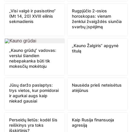
„Visi valgė ir pasisotino“
Rugpjūčio 2-osios
(Mt 14, 20) XVIII eilinis
horoskopas: vienam
sekmadienis
ženklui žvaigždės siunčia
svarbų įspėjimą
„Kauno Žalgiris“ apgynė
„Kauno grūdų“ vadovas:
titulą
verslui šiandien
nebepakanka būti tik
mokesčių mokėtoju
Jūsų daržo paslaptys:
Nausėda prieš neteisėtus
trys vietos, kur pomidorai
atėjūnus
ir agurkai augs kaip
niekad gausiai
Perseidų lietūs: kodėl šis
Kaip Rusija finansuoja
reiškinys yra toks
agresiją
išskirtinis?