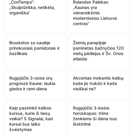
„ConTempo“:
Rolandas Palekas:
„Skulptūriška, netikėta,
„Kaunas yra
organiška“
vienareikšmis
moderniosios Lietuvos
centras“
Brusketos su saulėje
Žeimių parapijoje
prinokusiais pomidorais ir
paminėtas bažnyčios 120
bazilikais
metų jubiliejus ir Šv. Onos
atlaidai
Rugpjūčio 3-osios orų
Akcentas mokantis kalbų:
prognozė Kaune: laukia
kada jis trukdo ir kada
giedra ir rami diena
visiškai ne?
Kaip pasirinkti kalbos
Rugpjūčio 3-iosios
kursus, kurie iš tiesų
horoskopas: trims
veikia? 5 Signalai, kad
ženklams ši diena bus
kursai bus laiko
išskirtinė
švaistymas