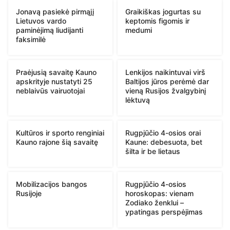
Jonavą pasiekė pirmąjį
Graikiškas jogurtas su
Lietuvos vardo
keptomis figomis ir
paminėjimą liudijanti
medumi
faksimilė
Praėjusią savaitę Kauno
Lenkijos naikintuvai virš
apskrityje nustatyti 25
Baltijos jūros perėmė dar
neblaivūs vairuotojai
vieną Rusijos žvalgybinį
lėktuvą
Kultūros ir sporto renginiai
Rugpjūčio 4-osios orai
Kauno rajone šią savaitę
Kaune: debesuota, bet
šilta ir be lietaus
Mobilizacijos bangos
Rugpjūčio 4-osios
Rusijoje
horoskopas: vienam
Zodiako ženklui –
ypatingas perspėjimas