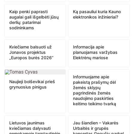
Kaip penki paprasti
Ką pasauliui kuria Kauno
augalai gali išgelbėti jūsų
elektronikos inžinieriai?
derlių: patarimai
sodininkams
Kviečiame balsuoti už
Informacija apie
Jonavos projektus
planuojamas varžybas
„Europos burės 2026“
Elektrėnų mariose
Informuojame apie
Naujieji bolševikai prieš
pakeistą prašymų dėl
grynuosius pinigus
žemės sklypų
pagrindinės žemės
naudojimo paskirties
keitimo teikimo tvarką
Lietuvos jaunimas
Jau šiandien – Vakarės
kviečiamas dalyvauti
Urbaitės ir grupės
nemokamoje tarptautinėje
koncertas Gegučių parke!