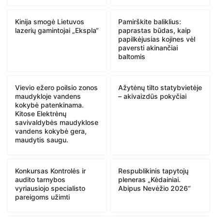
Kinija smogė Lietuvos
Pamirškite baliklius:
lazerių gamintojai „Ekspla“
paprastas būdas, kaip
papilkėjusias kojines vėl
paversti akinančiai
baltomis
Vievio ežero poilsio zonos
Ažytėnų tilto statybvietėje
maudykloje vandens
– akivaizdūs pokyčiai
kokybė patenkinama.
Kitose Elektrėnų
savivaldybės maudyklose
vandens kokybė gera,
maudytis saugu.
Konkursas Kontrolės ir
Respublikinis tapytojų
audito tarnybos
pleneras „Kėdainiai.
vyriausiojo specialisto
Abipus Nevėžio 2026“
pareigoms užimti