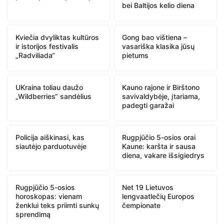
bei Baltijos kelio diena
Kviečia dvyliktas kultūros
Gong bao vištiena –
ir istorijos festivalis
vasariška klasika jūsų
„Radviliada“
pietums
UKraina toliau daužo
Kauno rajone ir Birštono
„Wildberries“ sandėlius
savivaldybėje, įtariama,
padegti garažai
Policija aiškinasi, kas
Rugpjūčio 5-osios orai
siautėjo parduotuvėje
Kaune: karšta ir sausa
diena, vakare išsigiedrys
Rugpjūčio 5-osios
Net 19 Lietuvos
horoskopas: vienam
lengvaatlečių Europos
ženklui teks priimti sunkų
čempionate
sprendimą