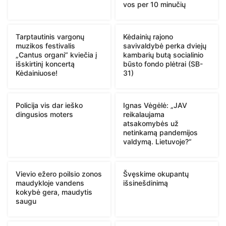
vos per 10 minučių
Tarptautinis vargonų
Kėdainių rajono
muzikos festivalis
savivaldybė perka dviejų
„Cantus organi“ kviečia į
kambarių butą socialinio
išskirtinį koncertą
būsto fondo plėtrai (SB-
Kėdainiuose!
31)
Policija vis dar ieško
Ignas Vėgėlė: „JAV
dingusios moters
reikalaujama
atsakomybės už
netinkamą pandemijos
valdymą. Lietuvoje?“
Vievio ežero poilsio zonos
Švęskime okupantų
maudykloje vandens
išsinešdinimą
kokybė gera, maudytis
saugu