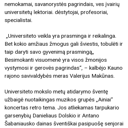
nemokamai, savanorystės pagrindais, ves įvairių
universitetų lektoriai. dėstytojai, profesoriai,
specialistai.
„Universiteto veikla yra prasminga ir reikalinga.
Bet kokio amžiaus žmogus gali šviestis, tobulėti ir
taip daryti savo gyvenimą prasmingą„
Besimokanti visuomenė yra visos žmonijos
vystymosi ir gerovės pagrindas“, – kalbėjo Kauno
rajono savivaldybės meras Valerijus Makūnas.
Universiteto mokslo metų atidarymo šventę
užbaigė nuotaikingas muzikos grupės „Ainiai“
koncertas retro tema. Jos atliekamas tarpukario
garsenybių Danieliaus Dolskio ir Antano
Šabaniausko dainas šventiškai pasipuošę senjorai