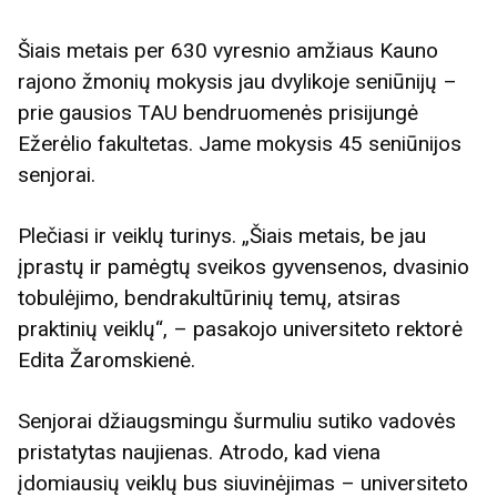
Šiais metais per 630 vyresnio amžiaus Kauno
rajono žmonių mokysis jau dvylikoje seniūnijų –
prie gausios TAU bendruomenės prisijungė
Ežerėlio fakultetas. Jame mokysis 45 seniūnijos
senjorai.
Plečiasi ir veiklų turinys. „Šiais metais, be jau
įprastų ir pamėgtų sveikos gyvensenos, dvasinio
tobulėjimo, bendrakultūrinių temų, atsiras
praktinių veiklų“, – pasakojo universiteto rektorė
Edita Žaromskienė.
Senjorai džiaugsmingu šurmuliu sutiko vadovės
pristatytas naujienas. Atrodo, kad viena
įdomiausių veiklų bus siuvinėjimas – universiteto