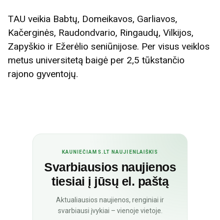
TAU veikia Babtų, Domeikavos, Garliavos,
Kačerginės, Raudondvario, Ringaudų, Vilkijos,
Zapyškio ir Ežerėlio seniūnijose. Per visus veiklos
metus universitetą baigė per 2,5 tūkstančio
rajono gyventojų.
KAUNIEČIAMS.LT NAUJIENLAIŠKIS
Svarbiausios naujienos
tiesiai į jūsų el. paštą
Aktualiausios naujienos, renginiai ir
svarbiausi įvykiai – vienoje vietoje.