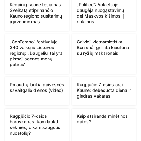
Kėdainių rajone tęsiamas
„Politico”: Vokietijoje
Sveikatą stiprinančio
daugėja nuogąstavimų
Kauno regiono susitarimų
dėl Maskvos kišimosi į
įgyvendinimas
rinkimus
„ConTempo“ festivalyje –
Gaivioji vietnamietiška
340 vaikų iš Lietuvos
Bún chả: grilinta kiauliena
regionų: „Daugeliui tai yra
su ryžių makaronais
pirmoji scenos menų
patirtis“
Po audrų laukia gaivesnės
Rugpjūčio 7-osios orai
savaitgalio dienos (video)
Kaune: debesuota diena ir
giedras vakaras
Rugpjūčio 7-osios
Kaip atsiranda minėtinos
horoskopas: kam laukti
datos?
sėkmės, o kam saugotis
nuostolių?