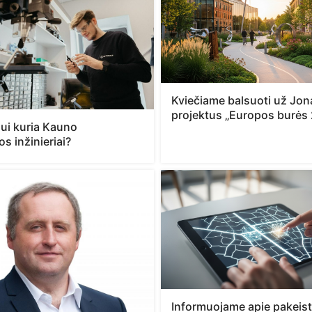
Kviečiame balsuoti už Jo
projektus „Europos burės
iui kuria Kauno
os inžinieriai?
Informuojame apie pakeis