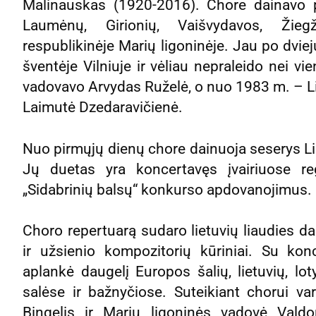
Malinauskas (1920-2016). Chore dainavo p
Laumėnų, Girionių, Vaišvydavos, Žieg
respublikinėje Marių ligoninėje. Jau po dvi
šventėje Vilniuje ir vėliau nepraleido nei v
vadovavo Arvydas Ruželė, o nuo 1983 m. – L
Laimutė Dzedaravičienė.
Nuo pirmųjų dienų chore dainuoja seserys Li
Jų duetas yra koncertavęs įvairiuose reg
„Sidabrinių balsų“ konkurso apdovanojimus.
Choro repertuarą sudaro lietuvių liaudies dai
ir užsienio kompozitorių kūriniai. Su kon
aplankė daugelį Europos šalių, lietuvių, l
salėse ir bažnyčiose. Suteikiant chorui var
Bingelis ir Marių ligoninės vadovė Vald