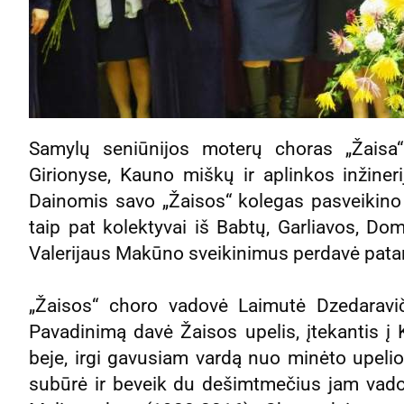
Samylų seniūnijos moterų choras „Žaisa
Girionyse, Kauno miškų ir aplinkos inžineri
Dainomis savo „Žaisos“ kolegas pasveikino
taip pat kolektyvai iš Babtų, Garliavos, D
Valerijaus Makūno sveikinimus perdavė patar
„Žaisos“ choro vadovė Laimutė Dzedaraviči
Pavadinimą davė Žaisos upelis, įtekantis į K
beje, irgi gavusiam vardą nuo minėto upeli
subūrė ir beveik du dešimtmečius jam vad