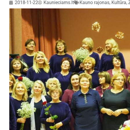
2018-11-22
Kaunieciams.lt
Kauno rajonas
,
Kultūra
,