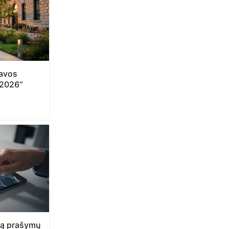
navos
 2026“
tą prašymų