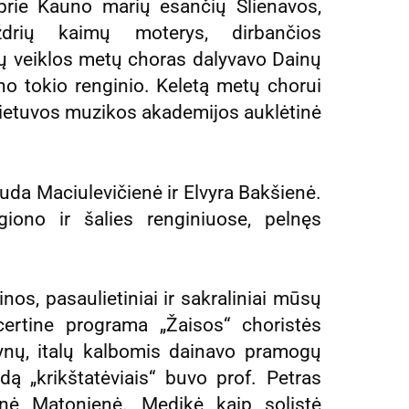
rie Kauno marių esančių Šlienavos,
ždrių kaimų moterys, dirbančios
ejų veiklos metų choras dalyvavo Dainų
ieno tokio renginio. Keletą metų chorui
ietuvos muzikos akademijos auklėtinė
uda Maciulevičienė ir Elvyra Bakšienė.
iono ir šalies renginiuose, pelnęs
nos, pasaulietiniai ir sakraliniai mūsų
certine programa „Žaisos“ choristės
otynų, italų kalbomis dainavo pramogų
dą „krikštatėviais“ buvo prof. Petras
onė Matonienė. Medikė kaip solistė