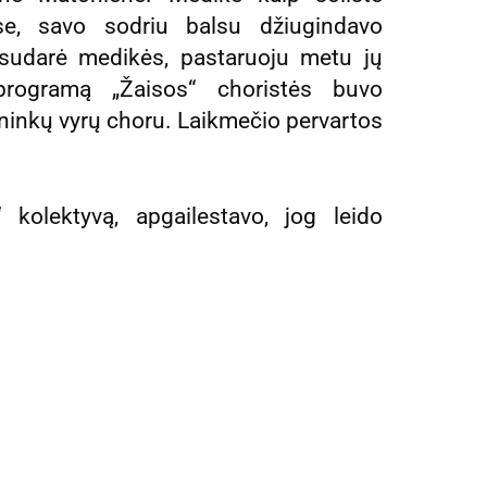
se, savo sodriu balsu džiugindavo
 sudarė medikės, pastaruoju metu jų
 programą „Žaisos“ choristės buvo
ininkų vyrų choru. Laikmečio pervartos
“ kolektyvą, apgailestavo, jog leido