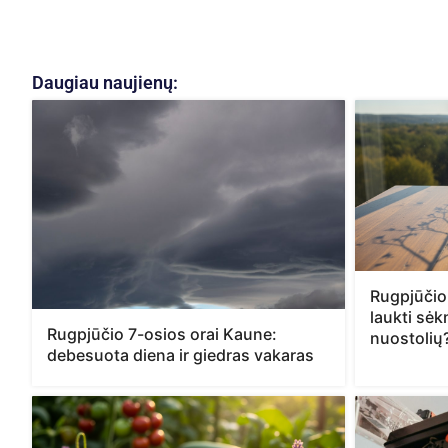
Daugiau naujienų:
Rugpjūčio
laukti sė
Rugpjūčio 7-osios orai Kaune:
nuostolių
debesuota diena ir giedras vakaras