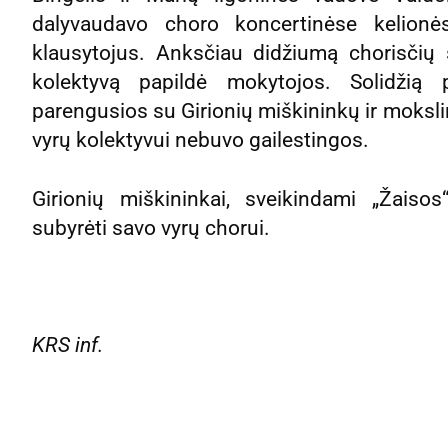
dalyvaudavo choro koncertinėse kelionė
klausytojus. Anksčiau didžiumą chorisčių
kolektyvą papildė mokytojos. Solidžią
parengusios su Girionių miškininkų ir moksl
vyrų kolektyvui nebuvo gailestingos.
Girionių miškininkai, sveikindami „Žaisos
subyrėti savo vyrų chorui.
KRS inf.