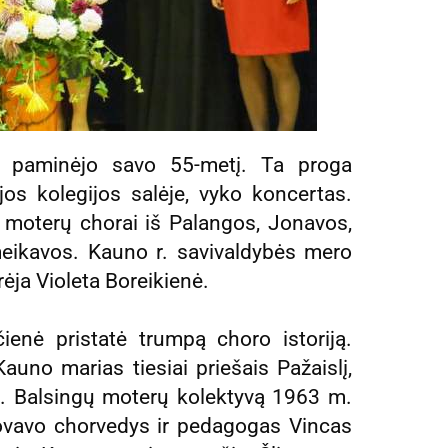
“ paminėjo savo 55-metį. Ta proga
jos kolegijos salėje, vyko koncertas.
 moterų chorai iš Palangos, Jonavos,
omeikavos. Kauno r. savivaldybės mero
ėja Violeta Boreikienė.
enė pristatė trumpą choro istoriją.
auno marias tiesiai priešais Pažaislį,
o. Balsingų moterų kolektyvą 1963 m.
ovavo chorvedys ir pedagogas Vincas