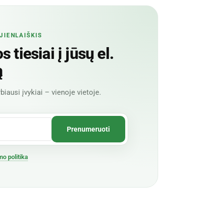
JIENLAIŠKIS
 tiesiai į jūsų el.
ą
biausi įvykiai – vienoje vietoje.
mo politika