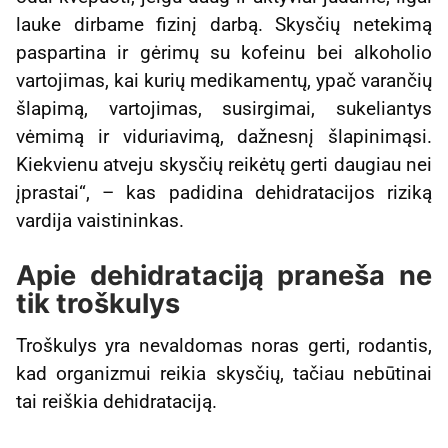
lauke dirbame fizinį darbą. Skysčių netekimą
paspartina ir gėrimų su kofeinu bei alkoholio
vartojimas, kai kurių medikamentų, ypač varančių
šlapimą, vartojimas, susirgimai, sukeliantys
vėmimą ir viduriavimą, dažnesnį šlapinimąsi.
Kiekvienu atveju skysčių reikėtų gerti daugiau nei
įprastai“, – kas padidina dehidratacijos riziką
vardija vaistininkas.
Apie dehidrataciją praneša ne
tik troškulys
Troškulys yra nevaldomas noras gerti, rodantis,
kad organizmui reikia skysčių, tačiau nebūtinai
tai reiškia dehidrataciją.