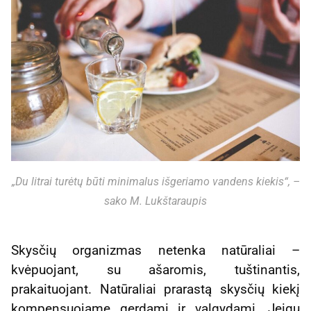
„Du litrai turėtų būti minimalus išgeriamo vandens kiekis“, –
sako M. Lukštaraupis
Skysčių organizmas netenka natūraliai –
kvėpuojant, su ašaromis, tuštinantis,
prakaituojant. Natūraliai prarastą skysčių kiekį
kompensuojame gerdami ir valgydami. Jeigu