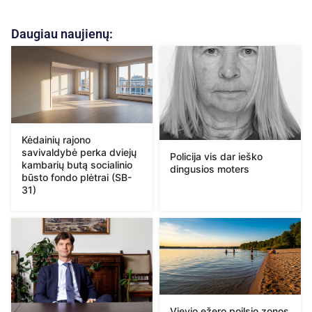
Daugiau naujienų:
Kėdainių rajono
savivaldybė perka dviejų
Policija vis dar ieško
kambarių butą socialinio
dingusios moters
būsto fondo plėtrai (SB-
31)
Vievio ežero poilsio zonos