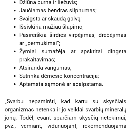
Džiūna burna ir liežuvis;
Jaučiamas bendras silpnumas;
Svaigsta ar skaudą galvą;
Išsiskiria mažiau šlapimo;
Pasireiškia širdies virpėjimas, drebėjimas
ar „permušimai“;
Žymiai sumažėja ar apskritai dingsta
prakaitavimas;
Atsiranda vangumas;
Sutrinka dėmesio koncentracija;
Aptemsta sąmonė ar apalpstama.
„Svarbu nepamiršti, kad kartu su skysčiais
organizmas netenka ir jo veiklai svarbių mineralų
jonų. Todėl, esant sparčiam skysčių netekimui,
pvz., vemiant, viduriuojant, rekomenduojama