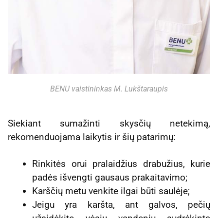
BENU vaistininkas M. Lukštaraupis
Siekiant sumažinti skysčių netekimą,
rekomenduojama laikytis ir šių patarimų:
Rinkitės orui pralaidžius drabužius, kurie
padės išvengti gausaus prakaitavimo;
Karščių metu venkite ilgai būti saulėje;
Jeigu yra karšta, ant galvos, pečių