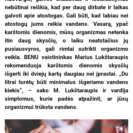
nebūtinai reiškia, kad per daug dirbate ir laikas
galvoti apie atostogas. Gali būti, kad labiau nei
atostogų jums reikia vandens. Vasarą, ypač
karštomis dienomis, mūsų organizmas netenka
itin daug skysčių, o laiku neatstačius jų
pusiausvyros, gali rimtai sutrikti organizmo
veikla. BENU vaistininkas Marius Lukštaraupis
rekomenduoja karštomis dienomis skysčių
išgerti iki dviejų kartų daugiau nei įprastai. „Du
litrai turėtų būti minimalus išgeriamo vandens
kiekis“, – sako M. Lukštaraupis ir vardija
simptomus, kurie padės atpažinti, ar jūsų
organizmui trūksta vandens.