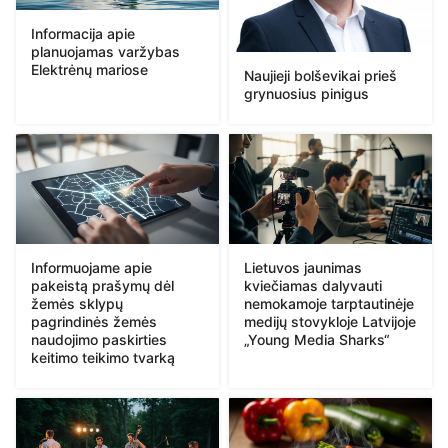
Informacija apie
planuojamas varžybas
Elektrėnų mariose
Naujieji bolševikai prieš
grynuosius pinigus
Informuojame apie
Lietuvos jaunimas
pakeistą prašymų dėl
kviečiamas dalyvauti
žemės sklypų
nemokamoje tarptautinėje
pagrindinės žemės
medijų stovykloje Latvijoje
naudojimo paskirties
„Young Media Sharks“
keitimo teikimo tvarką