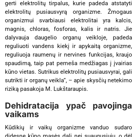
gerti elektrolitų tirpalus, kurie padeda atstatyti
elektrolitų pusiausvyrą organizme. Žmogaus
organizmui svarbiausi elektrolitai yra kalcis,
magnis, chloras, fosforas, kalis ir natris. Jie
dalyvauja daugelio organų veikloje, padeda
reguliuoti vandens kiekį ir apykaitą organizme,
reguliuoja raumenų ir nervines funkcijas, kraujo
spaudimą, taip pat perneša medžiagas į įvairias
kūno vietas. Sutrikus elektrolitų pusiausvyrai, gali
sutrikti ir organų veikla“, – apie skysčių netekimo
riziką pasakoja M. Lukštaraupis.
Dehidratacija ypač pavojinga
vaikams
Kūdikių ir vaikų organizme vanduo sudaro
didesnę kūno masės dalį nei suaugusiųjų, o dėl