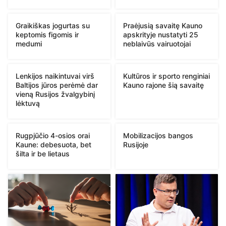
Graikiškas jogurtas su
Praėjusią savaitę Kauno
keptomis figomis ir
apskrityje nustatyti 25
medumi
neblaivūs vairuotojai
Lenkijos naikintuvai virš
Kultūros ir sporto renginiai
Baltijos jūros perėmė dar
Kauno rajone šią savaitę
vieną Rusijos žvalgybinį
lėktuvą
Rugpjūčio 4-osios orai
Mobilizacijos bangos
Kaune: debesuota, bet
Rusijoje
šilta ir be lietaus