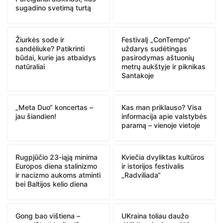
sugadino svetimą turtą
Žiurkės sode ir
Festivalį „ConTempo“
sandėliuke? Patikrinti
uždarys sudėtingas
būdai, kurie jas atbaidys
pasirodymas aštuonių
natūraliai
metrų aukštyje ir piknikas
Santakoje
„Meta Duo“ koncertas –
Kas man priklauso? Visa
jau šiandien!
informacija apie valstybės
paramą – vienoje vietoje
Rugpjūčio 23-iąją minima
Kviečia dvyliktas kultūros
Europos diena stalinizmo
ir istorijos festivalis
ir nacizmo aukoms atminti
„Radviliada“
bei Baltijos kelio diena
Gong bao vištiena –
UKraina toliau daužo