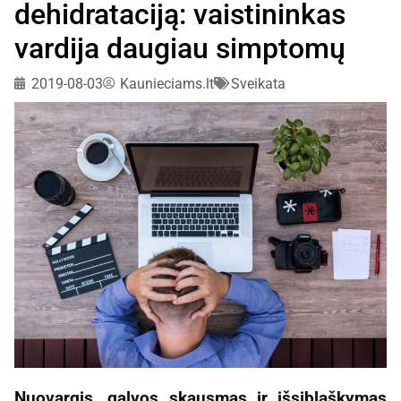
dehidrataciją: vaistininkas
vardija daugiau simptomų
2019-08-03
Kaunieciams.lt
Sveikata
Nuovargis, galvos skausmas ir išsiblaškymas