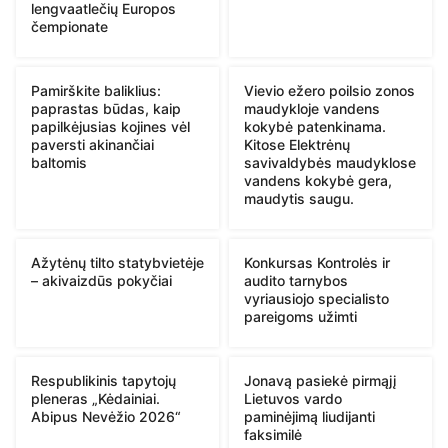
lengvaatlečių Europos
čempionate
Pamirškite baliklius:
Vievio ežero poilsio zonos
paprastas būdas, kaip
maudykloje vandens
papilkėjusias kojines vėl
kokybė patenkinama.
paversti akinančiai
Kitose Elektrėnų
baltomis
savivaldybės maudyklose
vandens kokybė gera,
maudytis saugu.
Ažytėnų tilto statybvietėje
Konkursas Kontrolės ir
– akivaizdūs pokyčiai
audito tarnybos
vyriausiojo specialisto
pareigoms užimti
Respublikinis tapytojų
Jonavą pasiekė pirmąjį
pleneras „Kėdainiai.
Lietuvos vardo
Abipus Nevėžio 2026“
paminėjimą liudijanti
faksimilė