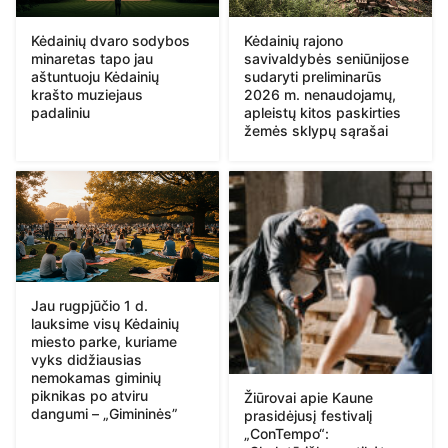
Kėdainių dvaro sodybos
Kėdainių rajono
minaretas tapo jau
savivaldybės seniūnijose
aštuntuoju Kėdainių
sudaryti preliminarūs
krašto muziejaus
2026 m. nenaudojamų,
padaliniu
apleistų kitos paskirties
žemės sklypų sąrašai
Jau rugpjūčio 1 d.
lauksime visų Kėdainių
miesto parke, kuriame
vyks didžiausias
nemokamas giminių
piknikas po atviru
Žiūrovai apie Kaune
dangumi – „Gimininės”
prasidėjusį festivalį
„ConTempo“: