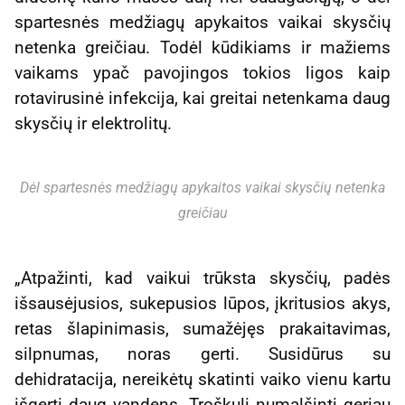
spartesnės medžiagų apykaitos vaikai skysčių
netenka greičiau. Todėl kūdikiams ir mažiems
vaikams ypač pavojingos tokios ligos kaip
rotavirusinė infekcija, kai greitai netenkama daug
skysčių ir elektrolitų.
Dėl spartesnės medžiagų apykaitos vaikai skysčių netenka
greičiau
„Atpažinti, kad vaikui trūksta skysčių, padės
išsausėjusios, sukepusios lūpos, įkritusios akys,
retas šlapinimasis, sumažėjęs prakaitavimas,
silpnumas, noras gerti. Susidūrus su
dehidratacija, nereikėtų skatinti vaiko vienu kartu
išgerti daug vandens. Troškulį numalšinti geriau