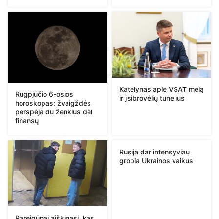
Katelynas apie VSAT melą
Rugpjūčio 6-osios
ir įsibrovėlių tunelius
horoskopas: žvaigždės
perspėja du ženklus dėl
finansų
Rusija dar intensyviau
grobia Ukrainos vaikus
Pareigūnai aiškinasi, kas