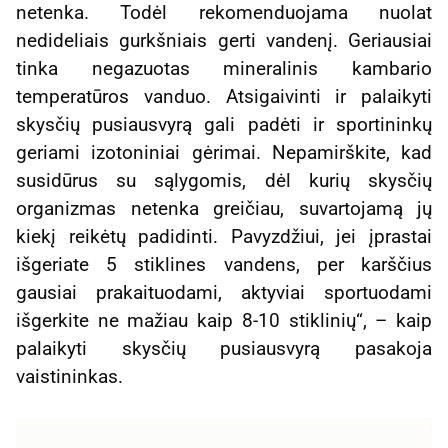
netenka. Todėl rekomenduojama nuolat
nedideliais gurkšniais gerti vandenį. Geriausiai
tinka negazuotas mineralinis kambario
temperatūros vanduo. Atsigaivinti ir palaikyti
skysčių pusiausvyrą gali padėti ir sportininkų
geriami izotoniniai gėrimai. Nepamirškite, kad
susidūrus su sąlygomis, dėl kurių skysčių
organizmas netenka greičiau, suvartojamą jų
kiekį reikėtų padidinti. Pavyzdžiui, jei įprastai
išgeriate 5 stiklines vandens, per karščius
gausiai prakaituodami, aktyviai sportuodami
išgerkite ne mažiau kaip 8-10 stiklinių“, – kaip
palaikyti skysčių pusiausvyrą pasakoja
vaistininkas.