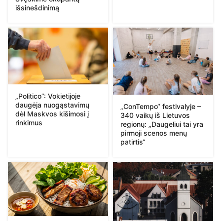
išsinešdinimą
„Politico”: Vokietijoje
daugėja nuogąstavimų
„ConTempo“ festivalyje –
dėl Maskvos kišimosi į
340 vaikų iš Lietuvos
rinkimus
regionų: „Daugeliui tai yra
pirmoji scenos menų
patirtis“