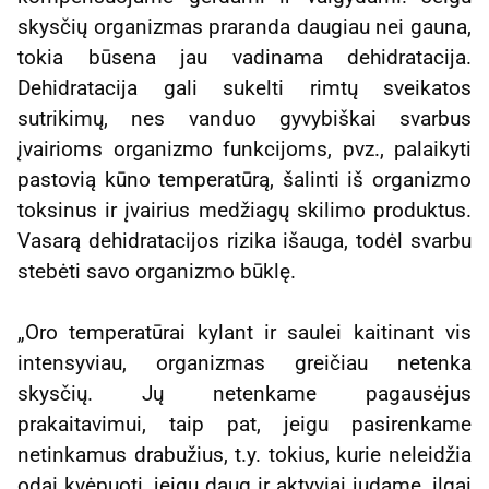
skysčių organizmas praranda daugiau nei gauna,
tokia būsena jau vadinama dehidratacija.
Dehidratacija gali sukelti rimtų sveikatos
sutrikimų, nes vanduo gyvybiškai svarbus
įvairioms organizmo funkcijoms, pvz., palaikyti
pastovią kūno temperatūrą, šalinti iš organizmo
toksinus ir įvairius medžiagų skilimo produktus.
Vasarą dehidratacijos rizika išauga, todėl svarbu
stebėti savo organizmo būklę.
„Oro temperatūrai kylant ir saulei kaitinant vis
intensyviau, organizmas greičiau netenka
skysčių. Jų netenkame pagausėjus
prakaitavimui, taip pat, jeigu pasirenkame
netinkamus drabužius, t.y. tokius, kurie neleidžia
odai kvėpuoti, jeigu daug ir aktyviai judame, ilgai