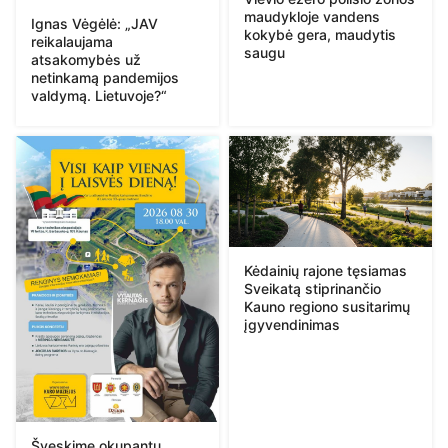
maudykloje vandens
Ignas Vėgėlė: „JAV
kokybė gera, maudytis
reikalaujama
saugu
atsakomybės už
netinkamą pandemijos
valdymą. Lietuvoje?“
Kėdainių rajone tęsiamas
Sveikatą stiprinančio
Kauno regiono susitarimų
įgyvendinimas
Švęskime okupantų