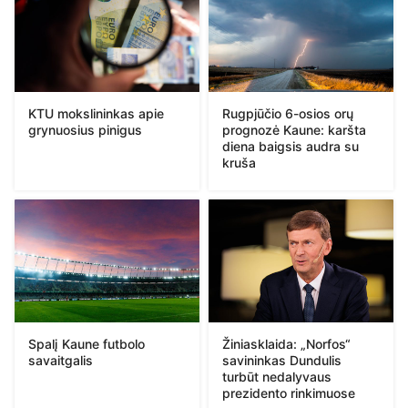
KTU mokslininkas apie
Rugpjūčio 6-osios orų
grynuosius pinigus
prognozė Kaune: karšta
diena baigsis audra su
kruša
Spalį Kaune futbolo
Žiniasklaida: „Norfos“
savaitgalis
savininkas Dundulis
turbūt nedalyvaus
prezidento rinkimuose