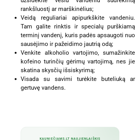
užsidėkite vėsiu vandeniu sudrėkintą
rankšluostį ar marškinėlius;
Veidą reguliariai apipurkškite vandeniu.
Tam galite rinktis ir specialų purškiamą
terminį vandenį, kuris padės apsaugoti nuo
sausėjimo ir pažeidimo jautrią odą;
Venkite alkoholio vartojimo, sumažinkite
kofeino turinčių gėrimų vartojimą, nes jie
skatina skysčių išsiskyrimą;
Visada su savimi turėkite buteliuką ar
gertuvę vandens.
KAUNIEČIAMS.LT NAUJIENLAIŠKIS