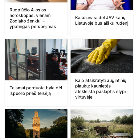
Rugpjūčio 4-osios
horoskopas: vienam
Kasčiūnas: dėl JAV karių
Zodiako ženklui –
Lietuvoje bus aišku rudenį
ypatingas perspėjimas
Kaip atsikratyti augintinių
plaukų: kaunietės
Teismui perduota byla dėl
atskleista paslaptis slypi
išpuolio prieš teisėją
virtuvėje