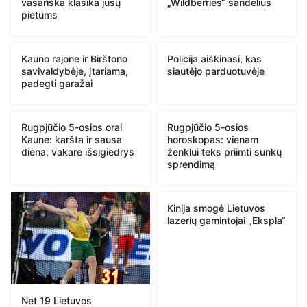
vasariška klasika jūsų
„Wildberries“ sandėlius
pietums
Kauno rajone ir Birštono
Policija aiškinasi, kas
savivaldybėje, įtariama,
siautėjo parduotuvėje
padegti garažai
Rugpjūčio 5-osios orai
Rugpjūčio 5-osios
Kaune: karšta ir sausa
horoskopas: vienam
diena, vakare išsigiedrys
ženklui teks priimti sunkų
sprendimą
Kinija smogė Lietuvos
lazerių gamintojai „Ekspla“
Net 19 Lietuvos