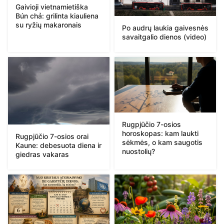
Gaivioji vietnamietiška
Bún chả: grilinta kiauliena
su ryžių makaronais
Po audrų laukia gaivesnės
savaitgalio dienos (video)
Rugpjūčio 7-osios
horoskopas: kam laukti
Rugpjūčio 7-osios orai
sėkmės, o kam saugotis
Kaune: debesuota diena ir
nuostolių?
giedras vakaras