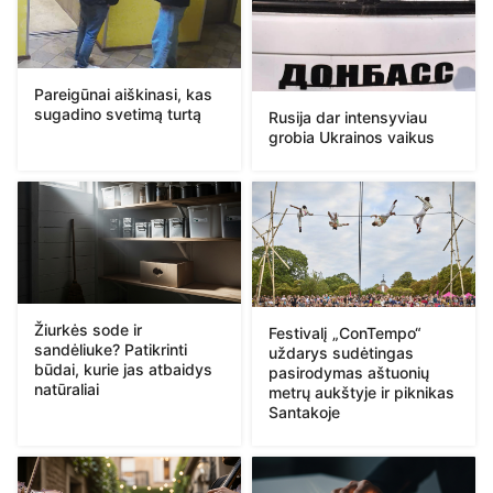
Pareigūnai aiškinasi, kas
sugadino svetimą turtą
Rusija dar intensyviau
grobia Ukrainos vaikus
Žiurkės sode ir
Festivalį „ConTempo“
sandėliuke? Patikrinti
uždarys sudėtingas
būdai, kurie jas atbaidys
pasirodymas aštuonių
natūraliai
metrų aukštyje ir piknikas
Santakoje