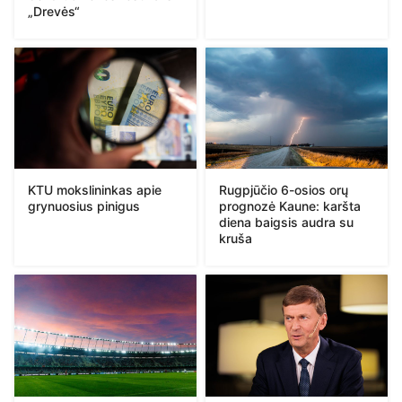
„Drevės“
KTU mokslininkas apie
Rugpjūčio 6-osios orų
grynuosius pinigus
prognozė Kaune: karšta
diena baigsis audra su
kruša