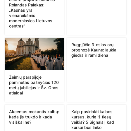
Rolandas Palekas:
„Kaunas yra
vienareikšmis
moderniosios Lietuvos
centras“
Rugpjūčio 3-osios orų
prognozė Kaune: laukia
giedra ir rami diena
Žeimių parapijoje
paminėtas bažnyčios 120
metų jubiliejus ir Šv. Onos
atlaidai
Akcentas mokantis kalbų:
Kaip pasirinkti kalbos
kada jis trukdo ir kada
kursus, kurie iš tiesų
visiškai ne?
veikia? 5 Signalai, kad
kursai bus laiko