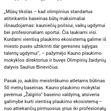
„Mūsų tikslas – kad olimpinius standartus
atitinkantis baseinas būtų maksimaliai
išnaudojamas: kauniečių poilsiui, vaikų ugdymui
bei profesionaliam sportui. Čia laukiami visi.
Kurdami vientisą plaukimo ekosistemą galime iš
miesto pusės užtikrinti dar geresnes sąlygas
talentų ugdymui“, – pažymėjo Kauno plaukimo
mokyklos direktorius ir buvęs Olimpinių žaidynių
dalyvis Saulius Binevičius.
Pasak jo, aukšto meistriškumo atletams būtinas
50 metrų baseinas. Kauno plaukimo mokyklai
perėmus „Žalgirio“ baseino valdymą, atsiveria
galimybė kurti vientisą plaukimo ekosistemą –
nuo atliekančių pirmuosius yrius iki profesionalų