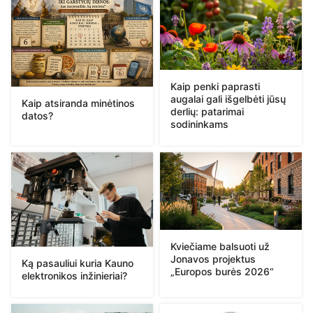
Kaip penki paprasti
augalai gali išgelbėti jūsų
Kaip atsiranda minėtinos
derlių: patarimai
datos?
sodininkams
Kviečiame balsuoti už
Jonavos projektus
Ką pasauliui kuria Kauno
„Europos burės 2026“
elektronikos inžinieriai?