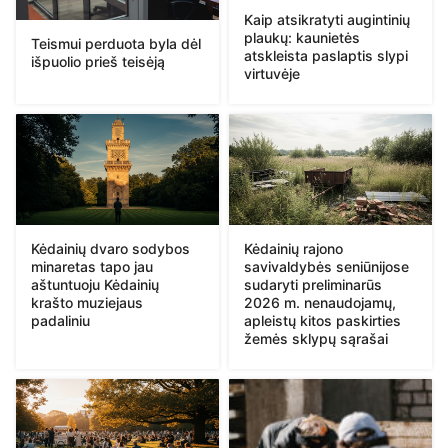
Kaip atsikratyti augintinių
plaukų: kaunietės
Teismui perduota byla dėl
atskleista paslaptis slypi
išpuolio prieš teisėją
virtuvėje
Kėdainių dvaro sodybos
Kėdainių rajono
minaretas tapo jau
savivaldybės seniūnijose
aštuntuoju Kėdainių
sudaryti preliminarūs
krašto muziejaus
2026 m. nenaudojamų,
padaliniu
apleistų kitos paskirties
žemės sklypų sąrašai