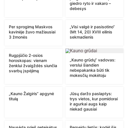
giedro ryto ir vakaro –
debesys
Per sprogimą Maskvos
„Visi valgė ir pasisotino“
kavinėje žuvo mažiausiai
(Mt 14, 20) XVIII eilinis
3 žmonės
sekmadienis
Rugpjūčio 2-osios
„Kauno grūdų“ vadovas:
horoskopas: vienam
verslui šiandien
ženklui žvaigždės siunčia
nebepakanka būti tik
svarbų įspėjimą
mokesčių mokėtoju
„Kauno Žalgiris“ apgynė
Jūsų daržo paslaptys:
titulą
trys vietos, kur pomidorai
ir agurkai augs kaip
niekad gausiai
Nausėda prieš neteisėtus
Perseidų lietūs: kodėl šis