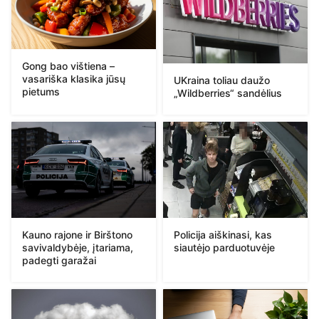
Gong bao vištiena –
vasariška klasika jūsų
UKraina toliau daužo
pietums
„Wildberries“ sandėlius
Kauno rajone ir Birštono
Policija aiškinasi, kas
savivaldybėje, įtariama,
siautėjo parduotuvėje
padegti garažai