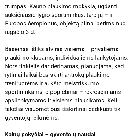
trumpas. Kauno plaukimo mokykla, ugdanti
aukščiausio lygio sportininkus, tarp jų – ir
Europos čempionus, objektą pilnai perims nuo
rugsėjo 3 d.
Baseinas išliks atviras visiems – privatiems
plaukimo klubams, individualiems lankytojams.
Nors tinklelis dar derinamas, planuojama, kad
rytiniai laikai bus skirti antrokų plaukimo
treniruotėms ir aukšto meistriškumo
sportininkams, o popietiniai – rekreaciniams
apsilankymams ir visiems plaukikams. Keli
takeliai visuomet bus išskirtinai dedikuoti tik
gyventojų reikmėms.
Kainų pokyčiai – gyventojų naudai