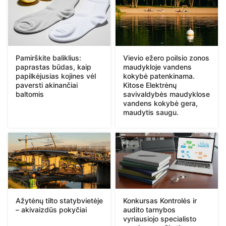
Pamirškite baliklius:
Vievio ežero poilsio zonos
paprastas būdas, kaip
maudykloje vandens
papilkėjusias kojines vėl
kokybė patenkinama.
paversti akinančiai
Kitose Elektrėnų
baltomis
savivaldybės maudyklose
vandens kokybė gera,
maudytis saugu.
Ažytėnų tilto statybvietėje
Konkursas Kontrolės ir
– akivaizdūs pokyčiai
audito tarnybos
vyriausiojo specialisto