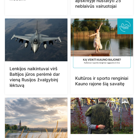
apskrityje nustatyti 25
neblaivūs vairuotojai
Lenkijos naikintuvai virš
Baltijos jūros perėmė dar
Kultūros ir sporto renginiai
vieną Rusijos žvalgybinį
Kauno rajone šią savaitę
lėktuvą