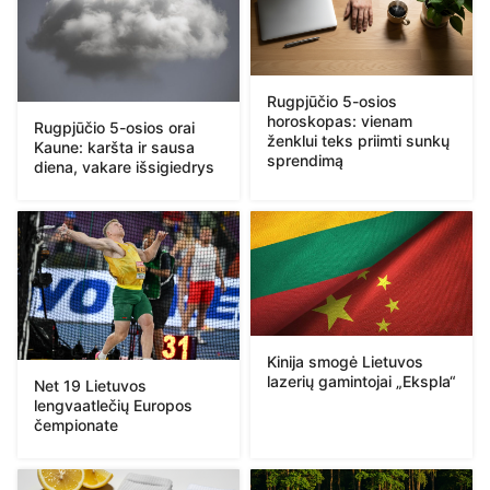
Rugpjūčio 5-osios
horoskopas: vienam
Rugpjūčio 5-osios orai
ženklui teks priimti sunkų
Kaune: karšta ir sausa
sprendimą
diena, vakare išsigiedrys
Kinija smogė Lietuvos
lazerių gamintojai „Ekspla“
Net 19 Lietuvos
lengvaatlečių Europos
čempionate