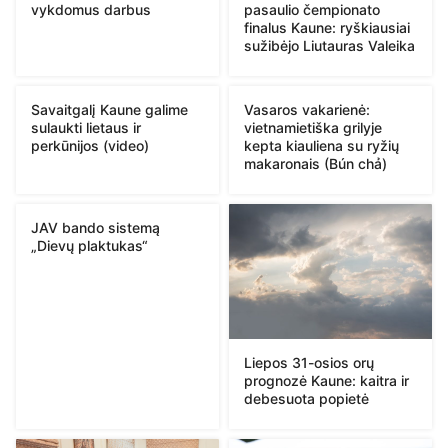
vykdomus darbus
pasaulio čempionato
finalus Kaune: ryškiausiai
sužibėjo Liutauras Valeika
Savaitgalį Kaune galime
Vasaros vakarienė:
sulaukti lietaus ir
vietnamietiška grilyje
perkūnijos (video)
kepta kiauliena su ryžių
makaronais (Bún chả)
JAV bando sistemą
„Dievų plaktukas“
Liepos 31-osios orų
prognozė Kaune: kaitra ir
debesuota popietė