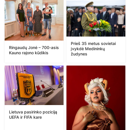
Prieš 35 metus sovietai
Ringaudų Jonė – 700-asis
įvykdė Medininkų
Kauno rajono kūdikis
žudynes
Lietuva pasirinko poziciją
UEFA ir FIFA kare