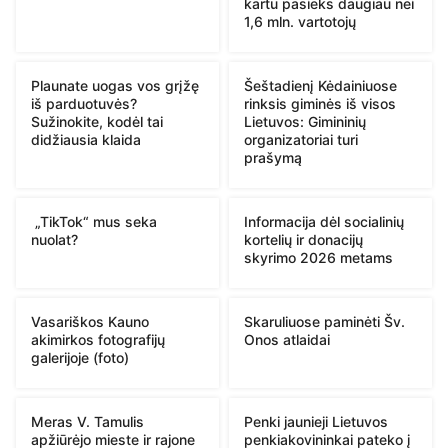
kartu pasieks daugiau nei
1,6 mln. vartotojų
Plaunate uogas vos grįžę
Šeštadienį Kėdainiuose
iš parduotuvės?
rinksis giminės iš visos
Sužinokite, kodėl tai
Lietuvos: Gimininių
didžiausia klaida
organizatoriai turi
prašymą
„TikTok“ mus seka
Informacija dėl socialinių
nuolat?
kortelių ir donacijų
skyrimo 2026 metams
Vasariškos Kauno
Skaruliuose paminėti Šv.
akimirkos fotografijų
Onos atlaidai
galerijoje (foto)
Meras V. Tamulis
Penki jaunieji Lietuvos
apžiūrėjo mieste ir rajone
penkiakovininkai pateko į