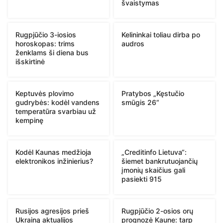
švaistymas
Rugpjūčio 3-iosios
Kelininkai toliau dirba po
horoskopas: trims
audros
ženklams ši diena bus
išskirtinė
Keptuvės plovimo
Pratybos „Kęstučio
gudrybės: kodėl vandens
smūgis 26“
temperatūra svarbiau už
kempinę
Kodėl Kaunas medžioja
„Creditinfo Lietuva“:
elektronikos inžinierius?
šiemet bankrutuojančių
įmonių skaičius gali
pasiekti 915
Rusijos agresijos prieš
Rugpjūčio 2-osios orų
Ukrainą aktualijos
prognozė Kaune: tarp