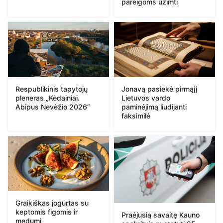
pareigoms užimti
Respublikinis tapytojų
Jonavą pasiekė pirmąjį
pleneras „Kėdainiai.
Lietuvos vardo
Abipus Nevėžio 2026“
paminėjimą liudijanti
faksimilė
Graikiškas jogurtas su
keptomis figomis ir
Praėjusią savaitę Kauno
medumi