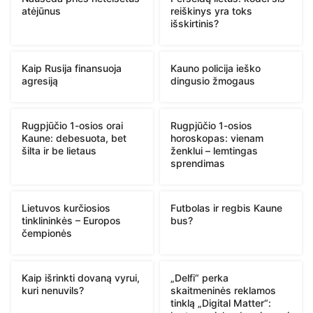
atėjūnus
reiškinys yra toks
išskirtinis?
Kaip Rusija finansuoja
Kauno policija ieško
agresiją
dingusio žmogaus
Rugpjūčio 1-osios orai
Rugpjūčio 1-osios
Kaune: debesuota, bet
horoskopas: vienam
šilta ir be lietaus
ženklui – lemtingas
sprendimas
Lietuvos kurčiosios
Futbolas ir regbis Kaune
tinklininkės – Europos
bus?
čempionės
Kaip išrinkti dovaną vyrui,
„Delfi“ perka
kuri nenuvils?
skaitmeninės reklamos
tinklą „Digital Matter“: