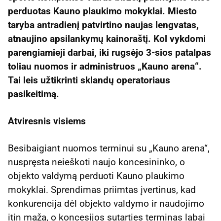
perduotas Kauno plaukimo mokyklai. Miesto
taryba antradienį patvirtino naujas lengvatas,
atnaujino apsilankymų kainoraštį. Kol vykdomi
parengiamieji darbai, iki rugsėjo 3-sios patalpas
toliau nuomos ir administruos „Kauno arena“.
Tai leis užtikrinti sklandų operatoriaus
pasikeitimą.
Atviresnis visiems
Besibaigiant nuomos terminui su „Kauno arena“,
nuspręsta neieškoti naujo koncesininko, o
objekto valdymą perduoti Kauno plaukimo
mokyklai. Sprendimas priimtas įvertinus, kad
konkurencija dėl objekto valdymo ir naudojimo
itin maža, o koncesijos sutarties terminas labai