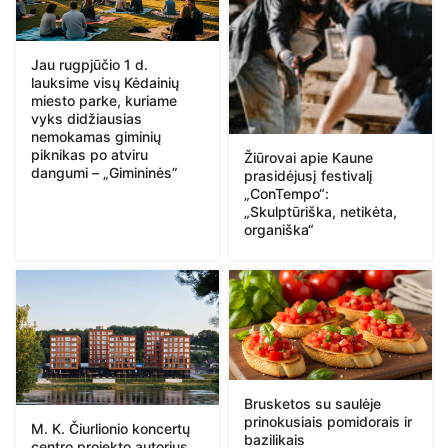
Jau rugpjūčio 1 d.
lauksime visų Kėdainių
miesto parke, kuriame
vyks didžiausias
nemokamas giminių
piknikas po atviru
Žiūrovai apie Kaune
dangumi – „Gimininės”
prasidėjusį festivalį
„ConTempo“:
„Skulptūriška, netikėta,
organiška“
Brusketos su saulėje
prinokusiais pomidorais ir
M. K. Čiurlionio koncertų
bazilikais
centro projekto autorius