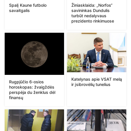
Spalį Kaune futbolo
Žiniasklaida: „Norfos“
savaitgalis
savininkas Dundulis
turbūt nedalyvaus
prezidento rinkimuose
Katelynas apie VSAT melą
Rugpjūčio 6-osios
ir įsibrovėlių tunelius
horoskopas: žvaigždės
perspėja du ženklus dėl
finansų