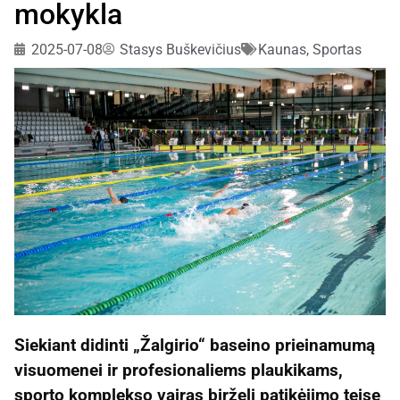
mokykla
2025-07-08
Stasys Buškevičius
Kaunas
,
Sportas
Siekiant didinti „Žalgirio“ baseino prieinamumą
visuomenei ir profesionaliems plaukikams,
sporto komplekso vairas birželį patikėjimo teise