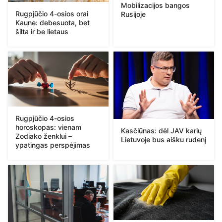
Mobilizacijos bangos
Rugpjūčio 4-osios orai
Rusijoje
Kaune: debesuota, bet
šilta ir be lietaus
Rugpjūčio 4-osios
horoskopas: vienam
Kasčiūnas: dėl JAV karių
Zodiako ženklui –
Lietuvoje bus aišku rudenį
ypatingas perspėjimas