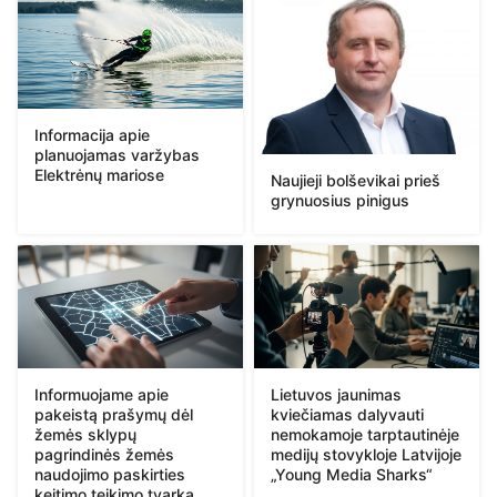
Informacija apie
planuojamas varžybas
Elektrėnų mariose
Naujieji bolševikai prieš
grynuosius pinigus
Informuojame apie
Lietuvos jaunimas
pakeistą prašymų dėl
kviečiamas dalyvauti
žemės sklypų
nemokamoje tarptautinėje
pagrindinės žemės
medijų stovykloje Latvijoje
naudojimo paskirties
„Young Media Sharks“
keitimo teikimo tvarką