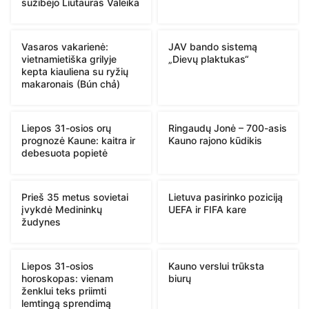
sužibėjo Liutauras Valeika
Vasaros vakarienė:
JAV bando sistemą
vietnamietiška grilyje
„Dievų plaktukas“
kepta kiauliena su ryžių
makaronais (Bún chả)
Liepos 31-osios orų
Ringaudų Jonė – 700-asis
prognozė Kaune: kaitra ir
Kauno rajono kūdikis
debesuota popietė
Prieš 35 metus sovietai
Lietuva pasirinko poziciją
įvykdė Medininkų
UEFA ir FIFA kare
žudynes
Liepos 31-osios
Kauno verslui trūksta
horoskopas: vienam
biurų
ženklui teks priimti
lemtingą sprendimą