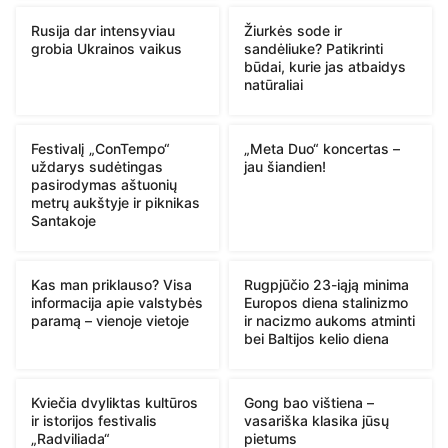
Rusija dar intensyviau
Žiurkės sode ir
grobia Ukrainos vaikus
sandėliuke? Patikrinti
būdai, kurie jas atbaidys
natūraliai
Festivalį „ConTempo“
„Meta Duo“ koncertas –
uždarys sudėtingas
jau šiandien!
pasirodymas aštuonių
metrų aukštyje ir piknikas
Santakoje
Kas man priklauso? Visa
Rugpjūčio 23-iąją minima
informacija apie valstybės
Europos diena stalinizmo
paramą – vienoje vietoje
ir nacizmo aukoms atminti
bei Baltijos kelio diena
Kviečia dvyliktas kultūros
Gong bao vištiena –
ir istorijos festivalis
vasariška klasika jūsų
„Radviliada“
pietums