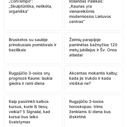
„ConTempo“:
Rolandas Palekas:
„Skulptūriška, netikėta,
„Kaunas yra
organiška“
vienareikšmis
moderniosios Lietuvos
centras“
Brusketos su saulėje
Žeimių parapijoje
prinokusiais pomidorais ir
paminėtas bažnyčios 120
bazilikais
metų jubiliejus ir Šv. Onos
atlaidai
Rugpjūčio 3-osios orų
Akcentas mokantis kalbų:
prognozė Kaune: laukia
kada jis trukdo ir kada
giedra ir rami diena
visiškai ne?
Kaip pasirinkti kalbos
Rugpjūčio 3-iosios
kursus, kurie iš tiesų
horoskopas: trims
veikia? 5 Signalai, kad
ženklams ši diena bus
kursai bus laiko
išskirtinė
švaistymas