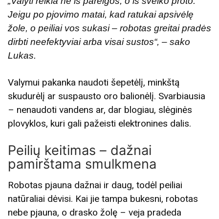
„Valyti reikia ne iš pareigos, o iš sveiko proto.
Jeigu po pjovimo matai, kad ratukai apsivėlę
žole, o peiliai vos sukasi – robotas greitai pradės
dirbti neefektyviai arba visai sustos“, – sako
Lukas.
Valymui pakanka naudoti šepetėlį, minkštą
skudurėlį ar suspausto oro balionėlį. Svarbiausia
– nenaudoti vandens ar, dar blogiau, slėginės
plovyklos, kuri gali pažeisti elektronines dalis.
Peilių keitimas – dažnai
pamirštama smulkmena
Robotas pjauna dažnai ir daug, todėl peiliai
natūraliai dėvisi. Kai jie tampa bukesni, robotas
nebe pjauna, o drasko žolę – veja pradeda