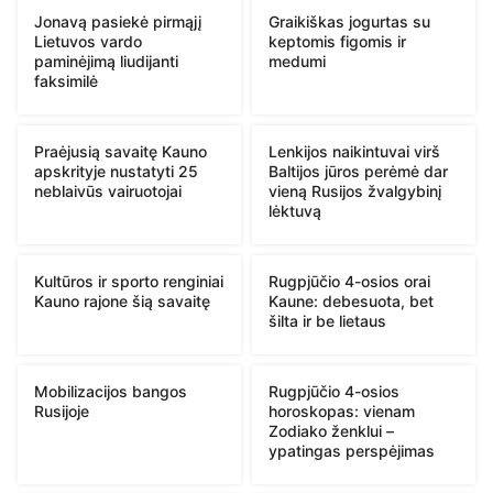
Jonavą pasiekė pirmąjį
Graikiškas jogurtas su
Lietuvos vardo
keptomis figomis ir
paminėjimą liudijanti
medumi
faksimilė
Praėjusią savaitę Kauno
Lenkijos naikintuvai virš
apskrityje nustatyti 25
Baltijos jūros perėmė dar
neblaivūs vairuotojai
vieną Rusijos žvalgybinį
lėktuvą
Kultūros ir sporto renginiai
Rugpjūčio 4-osios orai
Kauno rajone šią savaitę
Kaune: debesuota, bet
šilta ir be lietaus
Mobilizacijos bangos
Rugpjūčio 4-osios
Rusijoje
horoskopas: vienam
Zodiako ženklui –
ypatingas perspėjimas