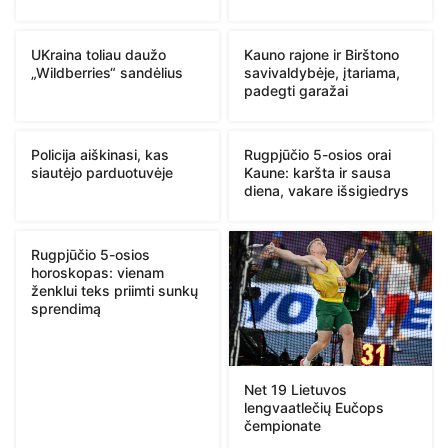
UKraina toliau daužo
Kauno rajone ir Birštono
„Wildberries“ sandėlius
savivaldybėje, įtariama,
padegti garažai
Policija aiškinasi, kas
Rugpjūčio 5-osios orai
siautėjo parduotuvėje
Kaune: karšta ir sausa
diena, vakare išsigiedrys
Rugpjūčio 5-osios
horoskopas: vienam
ženklui teks priimti sunkų
sprendimą
Net 19 Lietuvos
lengvaatlečių Eučops
čempionate