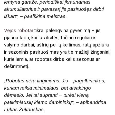
lentyna garaže, periodiškai įkraunamas
akumuliatorius ir pavasarį jis pasiruošęs dirbti
iškart“, – paaiškina meistras.
Vejos robotai
tikrai palengvina gyvenimą – jis
pjauna tada, kai jūs ilsitės, tačiau reguliarūs
valymo darbai, aštrių peilių keitimas, ratų apžiūra
ir sezoninis pasiruošimas yra tie mažieji žingsniai,
kurie lemia, ar robotas dirbs kelis sezonus ar
dešimtmetį.
„Robotas nėra tinginiams. Jis – pagalbininkas,
kuriam reikia minimalaus, bet atsakingo
–
dėmesio. Jei tai supranti
turėsi vieną
patikimiausių kiemo darbininkų“, – apibendrina
Lukas Žukauskas.