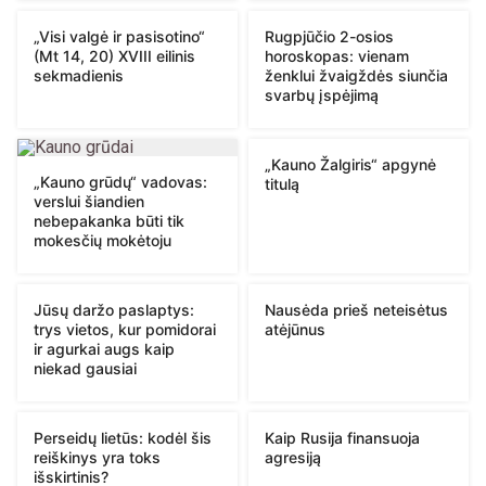
„Visi valgė ir pasisotino“
Rugpjūčio 2-osios
(Mt 14, 20) XVIII eilinis
horoskopas: vienam
sekmadienis
ženklui žvaigždės siunčia
svarbų įspėjimą
„Kauno Žalgiris“ apgynė
„Kauno grūdų“ vadovas:
titulą
verslui šiandien
nebepakanka būti tik
mokesčių mokėtoju
Jūsų daržo paslaptys:
Nausėda prieš neteisėtus
trys vietos, kur pomidorai
atėjūnus
ir agurkai augs kaip
niekad gausiai
Perseidų lietūs: kodėl šis
Kaip Rusija finansuoja
reiškinys yra toks
agresiją
išskirtinis?