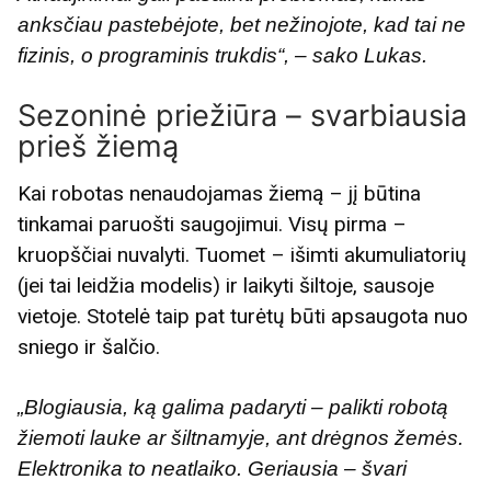
anksčiau pastebėjote, bet nežinojote, kad tai ne
fizinis, o programinis trukdis“, – sako Lukas.
Sezoninė priežiūra – svarbiausia
prieš žiemą
Kai robotas nenaudojamas žiemą – jį būtina
tinkamai paruošti saugojimui. Visų pirma –
kruopščiai nuvalyti. Tuomet – išimti akumuliatorių
(jei tai leidžia modelis) ir laikyti šiltoje, sausoje
vietoje. Stotelė taip pat turėtų būti apsaugota nuo
sniego ir šalčio.
„Blogiausia, ką galima padaryti – palikti robotą
žiemoti lauke ar šiltnamyje, ant drėgnos žemės.
Elektronika to neatlaiko. Geriausia – švari