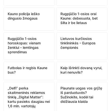
Kauno policija ieško
Rugpjūčio 1-osios orai
dingusio žmogaus
Kaune: debesuota, bet
šilta ir be lietaus
Rugpjūčio 1-osios
Lietuvos kurčiosios
horoskopas: vienam
tinklininkės – Europos
ženklui – lemtingas
čempionės
sprendimas
Futbolas ir regbis Kaune
Kaip išrinkti dovaną vyrui,
bus?
kuri nenuvils?
„Delfi“ perka
Plaunate uogas vos grįžę
skaitmeninės reklamos
iš parduotuvės?
tinklą „Digital Matter“:
Sužinokite, kodėl tai
kartu pasieks daugiau nei
didžiausia klaida
1,6 mln. vartotojų