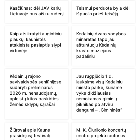
Kasčiūnas: dėl JAV karių
Teismui perduota byla dėl
Lietuvoje bus aišku rudenį
išpuolio prieš teisėją
Kaip atsikratyti augintinių
Kėdainių dvaro sodybos
plaukų: kaunietės
minaretas tapo jau
atskleista paslaptis slypi
aštuntuoju Kėdainių
virtuvėje
krašto muziejaus
padaliniu
Kėdainių rajono
Jau rugpjūčio 1 d.
savivaldybės seniūnijose
lauksime visų Kėdainių
sudaryti preliminarūs
miesto parke, kuriame
2026 m. nenaudojamų,
vyks didžiausias
apleistų kitos paskirties
nemokamas giminių
žemės sklypų sąrašai
piknikas po atviru
dangumi – „Gimininės”
Žiūrovai apie Kaune
M. K. Čiurlionio koncertų
prasidėjusį festivalį
centro projekto autorius