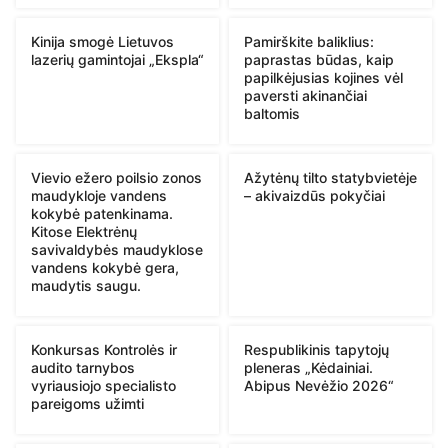
Kinija smogė Lietuvos
Pamirškite baliklius:
lazerių gamintojai „Ekspla“
paprastas būdas, kaip
papilkėjusias kojines vėl
paversti akinančiai
baltomis
Vievio ežero poilsio zonos
Ažytėnų tilto statybvietėje
maudykloje vandens
– akivaizdūs pokyčiai
kokybė patenkinama.
Kitose Elektrėnų
savivaldybės maudyklose
vandens kokybė gera,
maudytis saugu.
Konkursas Kontrolės ir
Respublikinis tapytojų
audito tarnybos
pleneras „Kėdainiai.
vyriausiojo specialisto
Abipus Nevėžio 2026“
pareigoms užimti