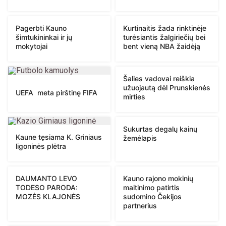
Pagerbti Kauno
Kurtinaitis žada rinktinėje
šimtukininkai ir jų
turėsiantis žalgiriečių bei
mokytojai
bent vieną NBA žaidėją
Šalies vadovai reiškia
užuojautą dėl Prunskienės
UEFA meta pirštinę FIFA
mirties
Sukurtas degalų kainų
Kaune tęsiama K. Griniaus
žemėlapis
ligoninės plėtra
DAUMANTO LEVO
Kauno rajono mokinių
TODESO PARODA:
maitinimo patirtis
MOZĖS KLAJONĖS
sudomino Čekijos
partnerius