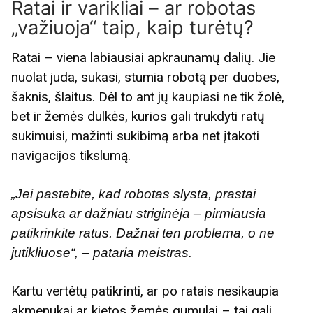
Ratai ir varikliai – ar robotas
„važiuoja“ taip, kaip turėtų?
Ratai – viena labiausiai apkraunamų dalių. Jie
nuolat juda, sukasi, stumia robotą per duobes,
šaknis, šlaitus. Dėl to ant jų kaupiasi ne tik žolė,
bet ir žemės dulkės, kurios gali trukdyti ratų
sukimuisi, mažinti sukibimą arba net įtakoti
navigacijos tikslumą.
„Jei pastebite, kad robotas slysta, prastai
apsisuka ar dažniau striginėja – pirmiausia
patikrinkite ratus. Dažnai ten problema, o ne
jutikliuose“, – pataria meistras.
Kartu vertėtų patikrinti, ar po ratais nesikaupia
akmenukai ar kietos žemės gumulai – tai gali