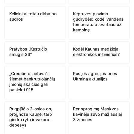
Kelininkai toliau dirba po
Keptuvės plovimo
audros
gudrybės: kodėl vandens
temperatūra svarbiau už
kempinę
Pratybos „Kęstučio
Kodėl Kaunas medžioja
smūgis 26“
elektronikos inžinierius?
„Creditinfo Lietuva“:
Rusijos agresijos prieš
šiemet bankrutuojančių
Ukrainą aktualijos
įmonių skaičius gali
pasiekti 915
Rugpjūčio 2-osios orų
Per sprogimą Maskvos
prognozė Kaune: tarp
kavinėje žuvo mažiausiai
giedro ryto ir vakaro –
3 žmonės
debesys