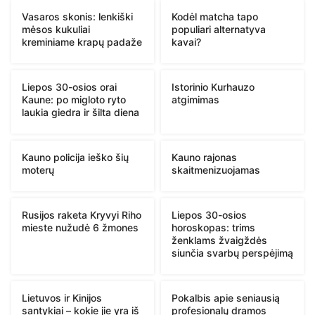
Vasaros skonis: lenkiški
Kodėl matcha tapo
mėsos kukuliai
populiari alternatyva
kreminiame krapų padaže
kavai?
Liepos 30-osios orai
Istorinio Kurhauzo
Kaune: po migloto ryto
atgimimas
laukia giedra ir šilta diena
Kauno policija ieško šių
Kauno rajonas
moterų
skaitmenizuojamas
Rusijos raketa Kryvyi Riho
Liepos 30-osios
mieste nužudė 6 žmones
horoskopas: trims
ženklams žvaigždės
siunčia svarbų perspėjimą
Lietuvos ir Kinijos
Pokalbis apie seniausią
santykiai – kokie jie yra iš
profesionalų dramos