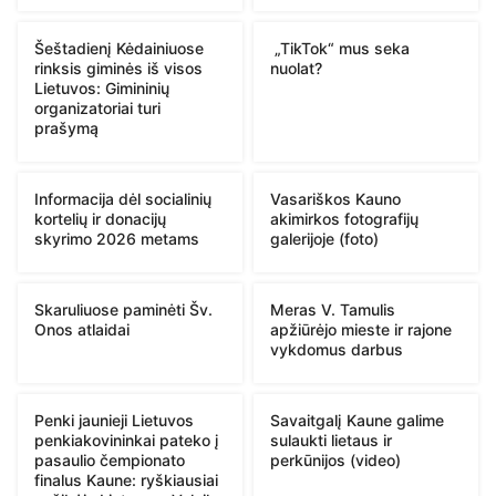
Šeštadienį Kėdainiuose
„TikTok“ mus seka
rinksis giminės iš visos
nuolat?
Lietuvos: Gimininių
organizatoriai turi
prašymą
Informacija dėl socialinių
Vasariškos Kauno
kortelių ir donacijų
akimirkos fotografijų
skyrimo 2026 metams
galerijoje (foto)
Skaruliuose paminėti Šv.
Meras V. Tamulis
Onos atlaidai
apžiūrėjo mieste ir rajone
vykdomus darbus
Penki jaunieji Lietuvos
Savaitgalį Kaune galime
penkiakovininkai pateko į
sulaukti lietaus ir
pasaulio čempionato
perkūnijos (video)
finalus Kaune: ryškiausiai