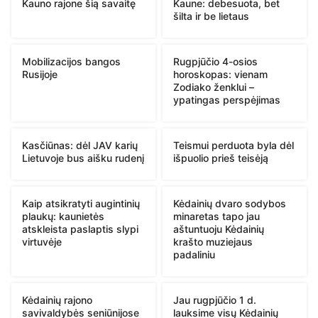
Kauno rajone šią savaitę
Kaune: debesuota, bet
šilta ir be lietaus
Mobilizacijos bangos
Rugpjūčio 4-osios
Rusijoje
horoskopas: vienam
Zodiako ženklui –
ypatingas perspėjimas
Kasčiūnas: dėl JAV karių
Teismui perduota byla dėl
Lietuvoje bus aišku rudenį
išpuolio prieš teisėją
Kaip atsikratyti augintinių
Kėdainių dvaro sodybos
plaukų: kaunietės
minaretas tapo jau
atskleista paslaptis slypi
aštuntuoju Kėdainių
virtuvėje
krašto muziejaus
padaliniu
Kėdainių rajono
Jau rugpjūčio 1 d.
savivaldybės seniūnijose
lauksime visų Kėdainių