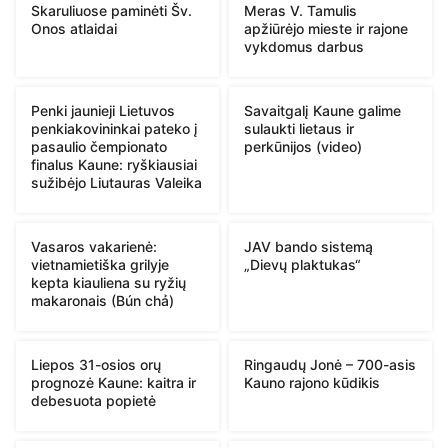
Skaruliuose paminėti Šv.
Meras V. Tamulis
Onos atlaidai
apžiūrėjo mieste ir rajone
vykdomus darbus
Penki jaunieji Lietuvos
Savaitgalį Kaune galime
penkiakovininkai pateko į
sulaukti lietaus ir
pasaulio čempionato
perkūnijos (video)
finalus Kaune: ryškiausiai
sužibėjo Liutauras Valeika
Vasaros vakarienė:
JAV bando sistemą
vietnamietiška grilyje
„Dievų plaktukas“
kepta kiauliena su ryžių
makaronais (Bún chả)
Liepos 31-osios orų
Ringaudų Jonė – 700-asis
prognozė Kaune: kaitra ir
Kauno rajono kūdikis
debesuota popietė