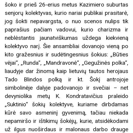
šoko ir prieš 26-erius metus Kazimiero suburtas
senjorų kolektyvas, kurio nariai publikai prasitarė,
jog šokti nepavargsta, o nuo scenos nulips tik
paprašius pačiam vadovui, kurio charizma ir
neblėstantis jaunatviškumas uždega kiekvieną
kolektyvo narį. Šie ansambliai dovanojo vieną po
kito gražesnius ir sudėtingesnius šokius: „Būties
vėjai“, „Runda“, „Mandravonė“, „Gegužinės polka“,
liaudyje dar žinomą kaip lietuvių tautos herojaus
Tado Blindos polką ir kt. Šokį antrojoje
simbolinėje dalyje padovanojo ir svečiai – net
devyniolika metų K. Kondratavičius praleido
„Suktinio“ šokių kolektyve, kuriame dirbdamas
kūrė savo asmeninį gyvenimą, tačiau niekada
nepamiršo ir ištikimų šokėjų, kurie, atsidėkodami
už ilgus nuoširdaus ir malonaus darbo drauge