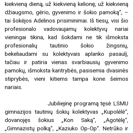
kiekvieną dieną, už kiekvieną kelionę, už kiekvieną
džiaugsmo, gėrio, gyvenimo ir šokio pamoką“, –
tai šokėjos Adelinos prisiminimai. Iš tiesų, visi šio
profesionalo vadovaujamų kolektyvų nariai
vieningai tikina, kad šokdami ne tik išmoksta
profesionalių tautinio šokio žingsnių,
bekeliaudami su kolektyvais aplanko pasaulį,
tačiau ir patiria vienas svarbiausių gyvenimo
pamokų, išmoksta kantrybės, pasisemia dvasinės
stiprybės, vieni kitiems tampa kone šeimos
nariais.
Jubiliejinę programą tęsė LSMU
gimnazijos tautinių šokių kolektyvas „Kupolėlė“,
dovanojęs šokius „Kon Saką“, „Agotėlę“,
„Gimnazistų polką“, „Kaziuko Op-Op“. Netrūko ir