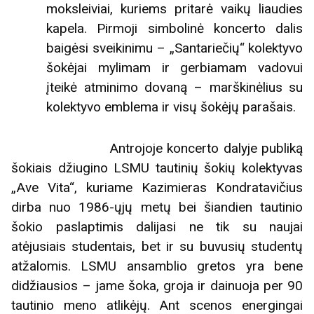
moksleiviai, kuriems pritarė vaikų liaudies
kapela. Pirmoji simbolinė koncerto dalis
baigėsi sveikinimu – „Santariečių“ kolektyvo
šokėjai mylimam ir gerbiamam vadovui
įteikė atminimo dovaną – marškinėlius su
kolektyvo emblema ir visų šokėjų parašais.
Antrojoje koncerto dalyje publiką
šokiais džiugino LSMU tautinių šokių kolektyvas
„Ave Vita“, kuriame Kazimieras Kondratavičius
dirba nuo 1986-ųjų metų bei šiandien tautinio
šokio paslaptimis dalijasi ne tik su naujai
atėjusiais studentais, bet ir su buvusių studentų
atžalomis. LSMU ansamblio gretos yra bene
didžiausios – jame šoka, groja ir dainuoja per 90
tautinio meno atlikėjų. Ant scenos energingai