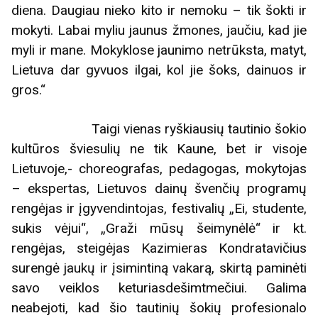
diena. Daugiau nieko kito ir nemoku – tik šokti ir
mokyti. Labai myliu jaunus žmones, jaučiu, kad jie
myli ir mane. Mokyklose jaunimo netrūksta, matyt,
Lietuva dar gyvuos ilgai, kol jie šoks, dainuos ir
gros.“
Taigi vienas ryškiausių tautinio šokio
kultūros šviesulių ne tik Kaune, bet ir visoje
Lietuvoje,- choreografas, pedagogas, mokytojas
– ekspertas, Lietuvos dainų švenčių programų
rengėjas ir įgyvendintojas, festivalių „Ei, studente,
sukis vėjui“, „Graži mūsų šeimynėlė“ ir kt.
rengėjas, steigėjas Kazimieras Kondratavičius
surengė jaukų ir įsimintiną vakarą, skirtą paminėti
savo veiklos keturiasdešimtmečiui. Galima
neabejoti, kad šio tautinių šokių profesionalo