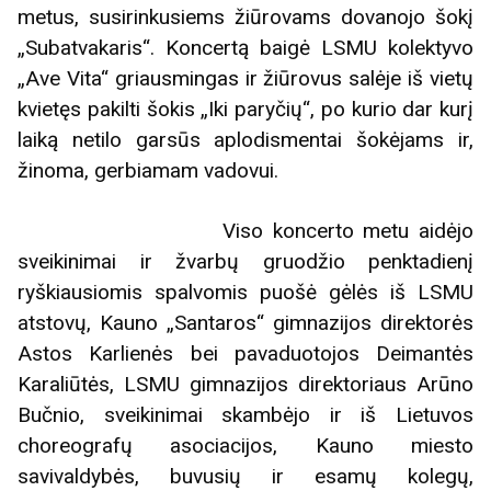
metus, susirinkusiems žiūrovams dovanojo šokį
„Subatvakaris“. Koncertą baigė LSMU kolektyvo
„Ave Vita“ griausmingas ir žiūrovus salėje iš vietų
kvietęs pakilti šokis „Iki paryčių“, po kurio dar kurį
laiką netilo garsūs aplodismentai šokėjams ir,
žinoma, gerbiamam vadovui.
Viso koncerto metu aidėjo
sveikinimai ir žvarbų gruodžio penktadienį
ryškiausiomis spalvomis puošė gėlės iš LSMU
atstovų, Kauno „Santaros“ gimnazijos direktorės
Astos Karlienės bei pavaduotojos Deimantės
Karaliūtės, LSMU gimnazijos direktoriaus Arūno
Bučnio, sveikinimai skambėjo ir iš Lietuvos
choreografų asociacijos, Kauno miesto
savivaldybės, buvusių ir esamų kolegų,