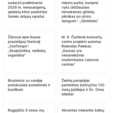
sudaryti preliminarūs
miesto parke, kuriame
2026 m. nenaudojamų,
vyks didžiausias
apleistų kitos paskirties
nemokamas giminių
žemės sklypų sąrašai
piknikas po atviru
dangumi – „Gimininės”
Žiūrovai apie Kaune
M. K. Čiurlionio koncertų
prasidėjusį festivalį
centro projekto autorius
„ConTempo“:
Rolandas Palekas:
„Skulptūriška, netikėta,
„Kaunas yra
organiška“
vienareikšmis
moderniosios Lietuvos
centras“
Brusketos su saulėje
Žeimių parapijoje
prinokusiais pomidorais ir
paminėtas bažnyčios 120
bazilikais
metų jubiliejus ir Šv. Onos
atlaidai
Rugpjūčio 3-osios orų
Akcentas mokantis kalbų: