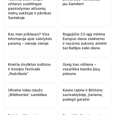
uždarys sudėtingas
jau šiandien!
pasirodymas aštuonių
metrų aukštyje ir piknikas
Santakoje
Kas man priklauso? Visa
Rugpjūčio 23-iąją minima
informacija apie valstybės
Europos diena stalinizmo
paramą – vienoje vietoje
ir nacizmo aukoms atminti
bei Baltijos kelio diena
Kviečia dvyliktas kultūros
Gong bao vištiena –
ir istorijos festivalis
vasariška klasika jūsų
„Radviliada“
pietums
UKraina toliau daužo
Kauno rajone ir Birštono
„Wildberries“ sandėlius
savivaldybėje, įtariama,
padegti garažai