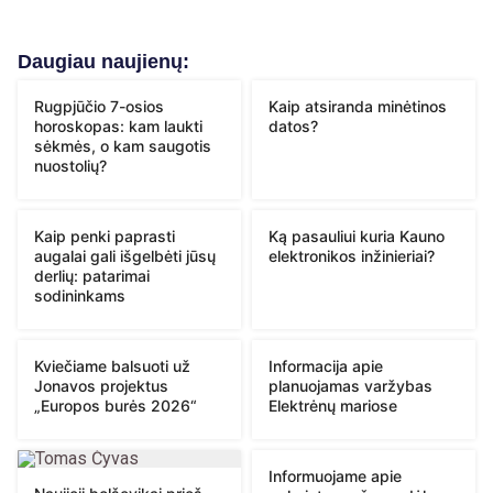
Daugiau naujienų:
Rugpjūčio 7-osios
Kaip atsiranda minėtinos
horoskopas: kam laukti
datos?
sėkmės, o kam saugotis
nuostolių?
Kaip penki paprasti
Ką pasauliui kuria Kauno
augalai gali išgelbėti jūsų
elektronikos inžinieriai?
derlių: patarimai
sodininkams
Kviečiame balsuoti už
Informacija apie
Jonavos projektus
planuojamas varžybas
„Europos burės 2026“
Elektrėnų mariose
Informuojame apie