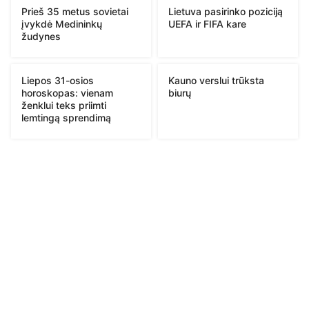
Prieš 35 metus sovietai
Lietuva pasirinko poziciją
įvykdė Medininkų
UEFA ir FIFA kare
žudynes
Liepos 31-osios
Kauno verslui trūksta
horoskopas: vienam
biurų
ženklui teks priimti
lemtingą sprendimą