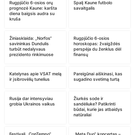
Rugpjūčio 6-osios orų
Spalį Kaune futbolo
prognozė Kaune: karšta
savaitgalis
diena baigsis audra su
kruša
Žiniasklaida: „Norfos“
Rugpjūčio 6-osios
savininkas Dundulis
horoskopas: žvaigždės
turbūt nedalyvaus
perspėja du ženklus dėl
prezidento rinkimuose
finansų
Katelynas apie VSAT melą
Pareigūnai aiškinasi, kas
ir įsibrovėlių tunelius
sugadino svetimą turtą
Rusija dar intensyviau
Žiurkės sode ir
grobia Ukrainos vaikus
sandėliuke? Patikrinti
būdai, kurie jas atbaidys
natūraliai
Festivalį „ConTempo“
„Meta Duo“ koncertas –