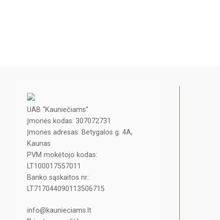
UAB “Kauniečiams”
Įmonės kodas: 307072731
Įmonės adresas: Betygalos g. 4A,
Kaunas
PVM mokėtojo kodas:
LT100017557011
Banko sąskaitos nr.:
LT717044090113506715
info@kaunieciams.lt