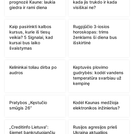
prognozė Kaune: laukia
kada jis trukdo ir kada
giedra ir rami diena
visiškai ne?
Kaip pasirinkti kalbos
Rugpjūčio 3-iosios
kursus, kurie iš tiesų
horoskopas: trims
veikia? 5 Signalai, kad
ženklams ši diena bus
kursai bus laiko
išskirtinė
švaistymas
Kelininkai toliau dirba po
Keptuvės plovimo
audros
gudrybės: kodėl vandens
temperatūra svarbiau už
kempinę
Pratybos „Kęstučio
Kodėl Kaunas medžioja
smūgis 26“
elektronikos inžinierius?
„Creditinfo Lietuva“:
Rusijos agresijos prieš
šiemet bankrutuojančių
Ukrainą aktualijos