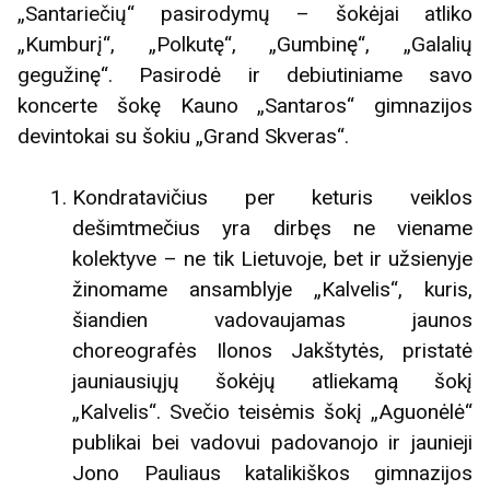
„Santariečių“ pasirodymų – šokėjai atliko
„Kumburį“, „Polkutę“, „Gumbinę“, „Galalių
gegužinę“. Pasirodė ir debiutiniame savo
koncerte šokę Kauno „Santaros“ gimnazijos
devintokai su šokiu „Grand Skveras“.
Kondratavičius per keturis veiklos
dešimtmečius yra dirbęs ne viename
kolektyve – ne tik Lietuvoje, bet ir užsienyje
žinomame ansamblyje „Kalvelis“, kuris,
šiandien vadovaujamas jaunos
choreografės Ilonos Jakštytės, pristatė
jauniausiųjų šokėjų atliekamą šokį
„Kalvelis“. Svečio teisėmis šokį „Aguonėlė“
publikai bei vadovui padovanojo ir jaunieji
Jono Pauliaus katalikiškos gimnazijos