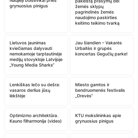
Naujieji bolševikai prieš
pakeistą prašymų dėl
grynuosius pinigus
žemės sklypų
pagrindinės žemės
naudojimo paskirties
keitimo teikimo tvarką
Lietuvos jaunimas
Jau šiandien – Vakarės
kviečiamas dalyvauti
Urbaitės ir grupės
nemokamoje tarptautinėje
koncertas Gegučių parke!
medijų stovykloje Latvijoje
„Young Media Sharks“
Lenkiškas lečo su dešra:
Miesto gamtos ir
vasaros derlius jūsų
bendruomenės festivalis
lėkštėje
„Drevės“
Optimizmo architektūra.
KTU mokslininkas apie
Kauno filharmonija (video)
grynuosius pinigus