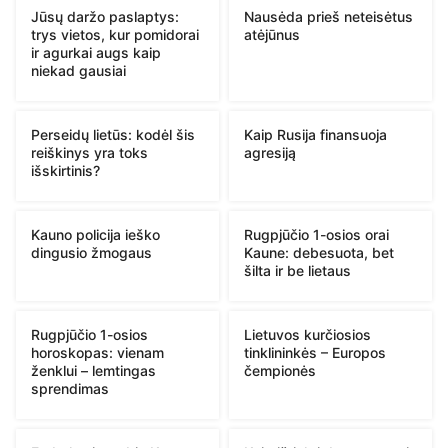
Jūsų daržo paslaptys:
Nausėda prieš neteisėtus
trys vietos, kur pomidorai
atėjūnus
ir agurkai augs kaip
niekad gausiai
Perseidų lietūs: kodėl šis
Kaip Rusija finansuoja
reiškinys yra toks
agresiją
išskirtinis?
Kauno policija ieško
Rugpjūčio 1-osios orai
dingusio žmogaus
Kaune: debesuota, bet
šilta ir be lietaus
Rugpjūčio 1-osios
Lietuvos kurčiosios
horoskopas: vienam
tinklininkės – Europos
ženklui – lemtingas
čempionės
sprendimas