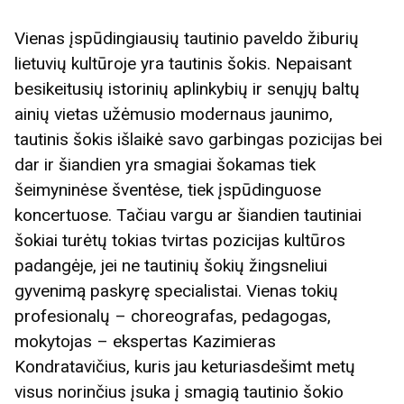
Vienas įspūdingiausių tautinio paveldo žiburių
lietuvių kultūroje yra tautinis šokis. Nepaisant
besikeitusių istorinių aplinkybių ir senųjų baltų
ainių vietas užėmusio modernaus jaunimo,
tautinis šokis išlaikė savo garbingas pozicijas bei
dar ir šiandien yra smagiai šokamas tiek
šeimyninėse šventėse, tiek įspūdinguose
koncertuose. Tačiau vargu ar šiandien tautiniai
šokiai turėtų tokias tvirtas pozicijas kultūros
padangėje, jei ne tautinių šokių žingsneliui
gyvenimą paskyrę specialistai. Vienas tokių
profesionalų – choreografas, pedagogas,
mokytojas – ekspertas Kazimieras
Kondratavičius, kuris jau keturiasdešimt metų
visus norinčius įsuka į smagią tautinio šokio