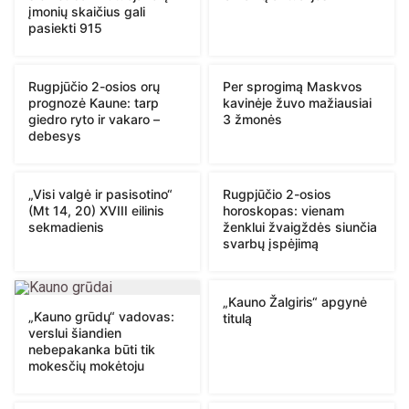
įmonių skaičius gali
pasiekti 915
Rugpjūčio 2-osios orų
Per sprogimą Maskvos
prognozė Kaune: tarp
kavinėje žuvo mažiausiai
giedro ryto ir vakaro –
3 žmonės
debesys
„Visi valgė ir pasisotino“
Rugpjūčio 2-osios
(Mt 14, 20) XVIII eilinis
horoskopas: vienam
sekmadienis
ženklui žvaigždės siunčia
svarbų įspėjimą
„Kauno Žalgiris“ apgynė
„Kauno grūdų“ vadovas:
titulą
verslui šiandien
nebepakanka būti tik
mokesčių mokėtoju