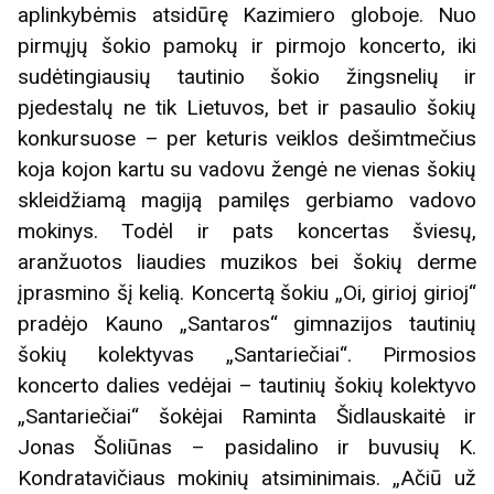
aplinkybėmis atsidūrę Kazimiero globoje. Nuo
pirmųjų šokio pamokų ir pirmojo koncerto, iki
sudėtingiausių tautinio šokio žingsnelių ir
pjedestalų ne tik Lietuvos, bet ir pasaulio šokių
konkursuose – per keturis veiklos dešimtmečius
koja kojon kartu su vadovu žengė ne vienas šokių
skleidžiamą magiją pamilęs gerbiamo vadovo
mokinys. Todėl ir pats koncertas šviesų,
aranžuotos liaudies muzikos bei šokių derme
įprasmino šį kelią. Koncertą šokiu „Oi, girioj girioj“
pradėjo Kauno „Santaros“ gimnazijos tautinių
šokių kolektyvas „Santariečiai“. Pirmosios
koncerto dalies vedėjai – tautinių šokių kolektyvo
„Santariečiai“ šokėjai Raminta Šidlauskaitė ir
Jonas Šoliūnas – pasidalino ir buvusių K.
Kondratavičiaus mokinių atsiminimais. „Ačiū už