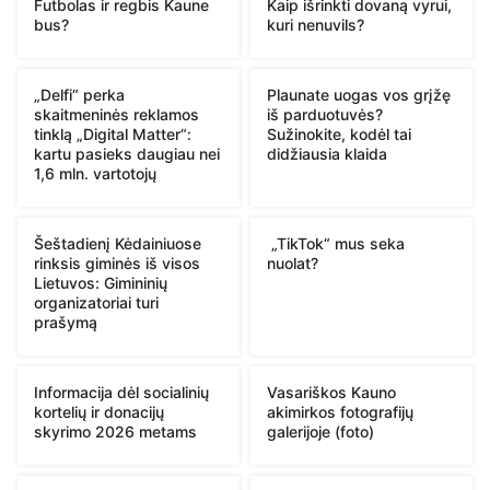
Futbolas ir regbis Kaune
Kaip išrinkti dovaną vyrui,
bus?
kuri nenuvils?
„Delfi“ perka
Plaunate uogas vos grįžę
skaitmeninės reklamos
iš parduotuvės?
tinklą „Digital Matter“:
Sužinokite, kodėl tai
kartu pasieks daugiau nei
didžiausia klaida
1,6 mln. vartotojų
Šeštadienį Kėdainiuose
„TikTok“ mus seka
rinksis giminės iš visos
nuolat?
Lietuvos: Gimininių
organizatoriai turi
prašymą
Informacija dėl socialinių
Vasariškos Kauno
kortelių ir donacijų
akimirkos fotografijų
skyrimo 2026 metams
galerijoje (foto)