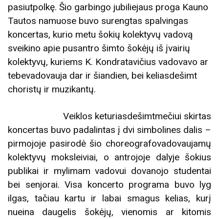
pasiutpolkę. Šio garbingo jubiliejaus proga Kauno
Tautos namuose buvo surengtas spalvingas
koncertas, kurio metu šokių kolektyvų vadovą
sveikino apie pusantro šimto šokėjų iš įvairių
kolektyvų, kuriems K. Kondratavičius vadovavo ar
tebevadovauja dar ir šiandien, bei keliasdešimt
choristų ir muzikantų.
Veiklos keturiasdešimtmečiui skirtas
koncertas buvo padalintas į dvi simbolines dalis –
pirmojoje pasirodė šio choreografovadovaujamų
kolektyvų moksleiviai, o antrojoje dalyje šokius
publikai ir mylimam vadovui dovanojo studentai
bei senjorai. Visa koncerto programa buvo lyg
ilgas, tačiau kartu ir labai smagus kelias, kurį
nueina daugelis šokėjų, vienomis ar kitomis