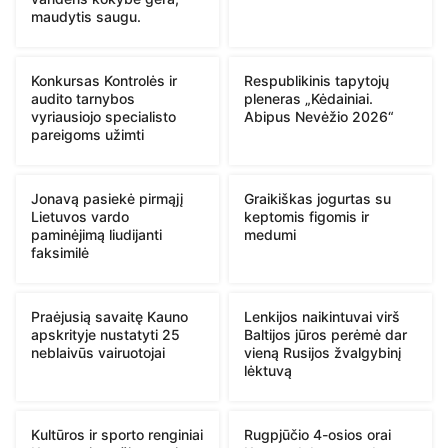
maudytis saugu.
Konkursas Kontrolės ir
Respublikinis tapytojų
audito tarnybos
pleneras „Kėdainiai.
vyriausiojo specialisto
Abipus Nevėžio 2026“
pareigoms užimti
Jonavą pasiekė pirmąjį
Graikiškas jogurtas su
Lietuvos vardo
keptomis figomis ir
paminėjimą liudijanti
medumi
faksimilė
Praėjusią savaitę Kauno
Lenkijos naikintuvai virš
apskrityje nustatyti 25
Baltijos jūros perėmė dar
neblaivūs vairuotojai
vieną Rusijos žvalgybinį
lėktuvą
Kultūros ir sporto renginiai
Rugpjūčio 4-osios orai