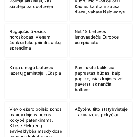
Policija aiškinasi, kas
Rugpjūčio 5-osios orai
siautėjo parduotuvėje
Kaune: karšta ir sausa
diena, vakare išsigiedrys
Rugpjūčio 5-osios
Net 19 Lietuvos
horoskopas: vienam
lengvaatlečių Europos
ženklui teks priimti sunkų
čempionate
sprendimą
Kinija smogė Lietuvos
Pamirškite baliklius:
lazerių gamintojai „Ekspla“
paprastas būdas, kaip
papilkėjusias kojines vėl
paversti akinančiai
baltomis
Vievio ežero poilsio zonos
Ažytėnų tilto statybvietėje
maudykloje vandens
– akivaizdūs pokyčiai
kokybė patenkinama.
Kitose Elektrėnų
savivaldybės maudyklose
vandens kokybė gera,