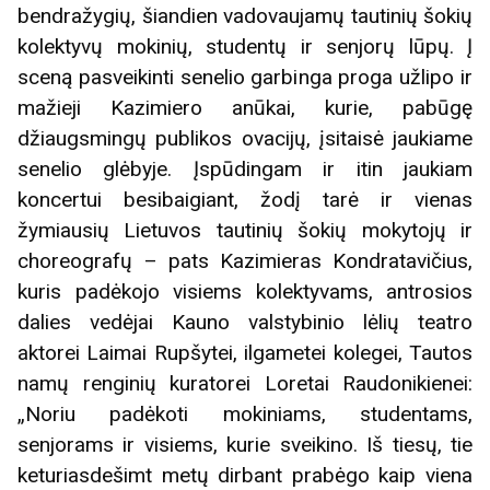
bendražygių, šiandien vadovaujamų tautinių šokių
kolektyvų mokinių, studentų ir senjorų lūpų. Į
sceną pasveikinti senelio garbinga proga užlipo ir
mažieji Kazimiero anūkai, kurie, pabūgę
džiaugsmingų publikos ovacijų, įsitaisė jaukiame
senelio glėbyje. Įspūdingam ir itin jaukiam
koncertui besibaigiant, žodį tarė ir vienas
žymiausių Lietuvos tautinių šokių mokytojų ir
choreografų – pats Kazimieras Kondratavičius,
kuris padėkojo visiems kolektyvams, antrosios
dalies vedėjai Kauno valstybinio lėlių teatro
aktorei Laimai Rupšytei, ilgametei kolegei, Tautos
namų renginių kuratorei Loretai Raudonikienei:
„Noriu padėkoti mokiniams, studentams,
senjorams ir visiems, kurie sveikino. Iš tiesų, tie
keturiasdešimt metų dirbant prabėgo kaip viena