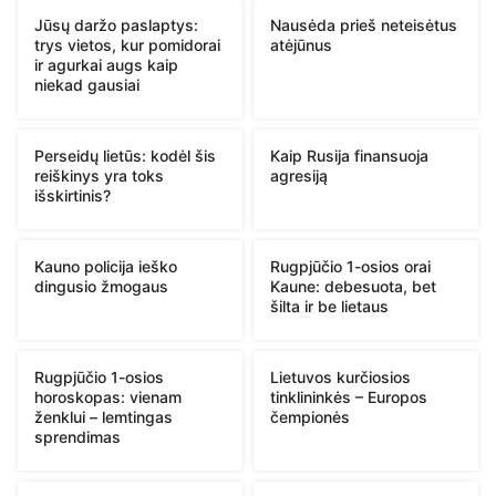
Jūsų daržo paslaptys:
Nausėda prieš neteisėtus
trys vietos, kur pomidorai
atėjūnus
ir agurkai augs kaip
niekad gausiai
Perseidų lietūs: kodėl šis
Kaip Rusija finansuoja
reiškinys yra toks
agresiją
išskirtinis?
Kauno policija ieško
Rugpjūčio 1-osios orai
dingusio žmogaus
Kaune: debesuota, bet
šilta ir be lietaus
Rugpjūčio 1-osios
Lietuvos kurčiosios
horoskopas: vienam
tinklininkės – Europos
ženklui – lemtingas
čempionės
sprendimas