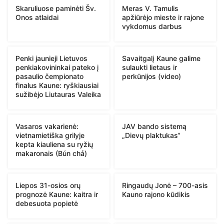
Skaruliuose paminėti Šv.
Meras V. Tamulis
Onos atlaidai
apžiūrėjo mieste ir rajone
vykdomus darbus
Penki jaunieji Lietuvos
Savaitgalį Kaune galime
penkiakovininkai pateko į
sulaukti lietaus ir
pasaulio čempionato
perkūnijos (video)
finalus Kaune: ryškiausiai
sužibėjo Liutauras Valeika
Vasaros vakarienė:
JAV bando sistemą
vietnamietiška grilyje
„Dievų plaktukas“
kepta kiauliena su ryžių
makaronais (Bún chả)
Liepos 31-osios orų
Ringaudų Jonė – 700-asis
prognozė Kaune: kaitra ir
Kauno rajono kūdikis
debesuota popietė