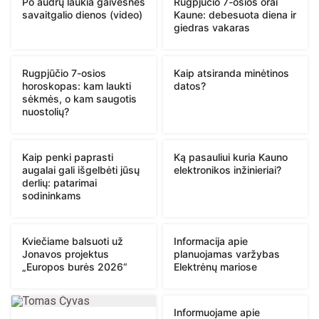
Po audrų laukia gaivesnės
Rugpjūčio 7-osios orai
savaitgalio dienos (video)
Kaune: debesuota diena ir
giedras vakaras
Rugpjūčio 7-osios
Kaip atsiranda minėtinos
horoskopas: kam laukti
datos?
sėkmės, o kam saugotis
nuostolių?
Kaip penki paprasti
Ką pasauliui kuria Kauno
augalai gali išgelbėti jūsų
elektronikos inžinieriai?
derlių: patarimai
sodininkams
Kviečiame balsuoti už
Informacija apie
Jonavos projektus
planuojamas varžybas
„Europos burės 2026“
Elektrėnų mariose
Informuojame apie