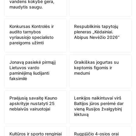
vandens kokybė gera,
maudytis saugu.
Konkursas Kontrolės ir
Respublikinis tapytojų
audito tarnybos
pleneras „Kėdainiai.
vyriausiojo specialisto
Abipus Nevėžio 2026“
pareigoms užimti
Jonavą pasiekė pirmąjį
Graikiškas jogurtas su
Lietuvos vardo
keptomis figomis ir
paminėjimą liudijanti
medumi
faksimilė
Praėjusią savaitę Kauno
Lenkijos naikintuvai virš
apskrityje nustatyti 25
Baltijos jūros perėmė dar
neblaivūs vairuotojai
vieną Rusijos žvalgybinį
lėktuvą
Kultūros ir sporto renginiai
Rugpjūčio 4-osios orai