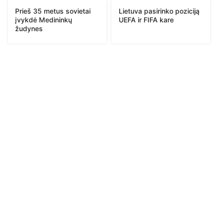
Prieš 35 metus sovietai
Lietuva pasirinko poziciją
įvykdė Medininkų
UEFA ir FIFA kare
žudynes