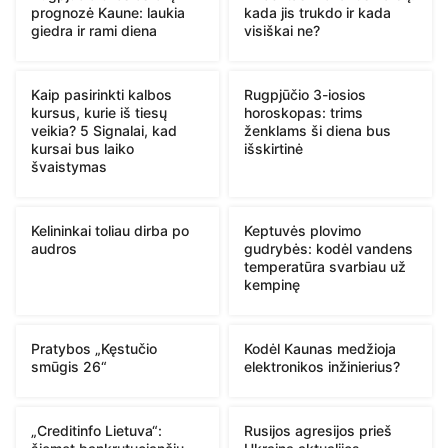
prognozė Kaune: laukia
kada jis trukdo ir kada
giedra ir rami diena
visiškai ne?
Kaip pasirinkti kalbos
Rugpjūčio 3-iosios
kursus, kurie iš tiesų
horoskopas: trims
veikia? 5 Signalai, kad
ženklams ši diena bus
kursai bus laiko
išskirtinė
švaistymas
Kelininkai toliau dirba po
Keptuvės plovimo
audros
gudrybės: kodėl vandens
temperatūra svarbiau už
kempinę
Pratybos „Kęstučio
Kodėl Kaunas medžioja
smūgis 26“
elektronikos inžinierius?
„Creditinfo Lietuva“:
Rusijos agresijos prieš