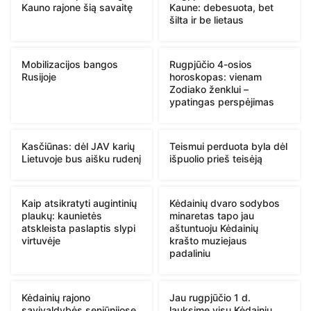
Kauno rajone šią savaitę
Kaune: debesuota, bet
šilta ir be lietaus
Mobilizacijos bangos
Rugpjūčio 4-osios
Rusijoje
horoskopas: vienam
Zodiako ženklui –
ypatingas perspėjimas
Kasčiūnas: dėl JAV karių
Teismui perduota byla dėl
Lietuvoje bus aišku rudenį
išpuolio prieš teisėją
Kaip atsikratyti augintinių
Kėdainių dvaro sodybos
plaukų: kaunietės
minaretas tapo jau
atskleista paslaptis slypi
aštuntuoju Kėdainių
virtuvėje
krašto muziejaus
padaliniu
Kėdainių rajono
Jau rugpjūčio 1 d.
savivaldybės seniūnijose
lauksime visų Kėdainių