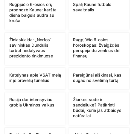
Rugpjūčio 6-osios orų
Spalį Kaune futbolo
prognozė Kaune: karšta
savaitgalis
diena baigsis audra su
kruša
Žiniasklaida: „Norfos“
Rugpjūčio 6-osios
savininkas Dundulis
horoskopas: žvaigždės
turbūt nedalyvaus
perspėja du ženklus dėl
prezidento rinkimuose
finansų
Katelynas apie VSAT melą
Pareigūnai aiškinasi, kas
ir įsibrovėlių tunelius
sugadino svetimą turtą
Rusija dar intensyviau
Žiurkės sode ir
grobia Ukrainos vaikus
sandėliuke? Patikrinti
būdai, kurie jas atbaidys
natūraliai