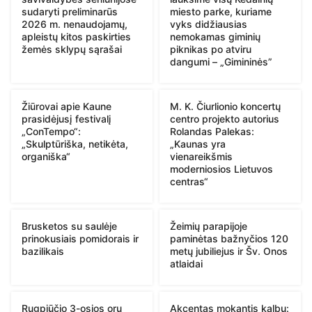
sudaryti preliminarūs
miesto parke, kuriame
2026 m. nenaudojamų,
vyks didžiausias
apleistų kitos paskirties
nemokamas giminių
žemės sklypų sąrašai
piknikas po atviru
dangumi – „Gimininės”
Žiūrovai apie Kaune
M. K. Čiurlionio koncertų
prasidėjusį festivalį
centro projekto autorius
„ConTempo“:
Rolandas Palekas:
„Skulptūriška, netikėta,
„Kaunas yra
organiška“
vienareikšmis
moderniosios Lietuvos
centras“
Brusketos su saulėje
Žeimių parapijoje
prinokusiais pomidorais ir
paminėtas bažnyčios 120
bazilikais
metų jubiliejus ir Šv. Onos
atlaidai
Rugpjūčio 3-osios orų
Akcentas mokantis kalbų: