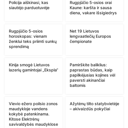
Policija aiškinasi, kas
Rugpjūčio 5-osios orai
siautėjo parduotuvėje
Kaune: karšta ir sausa
diena, vakare išsigiedrys
Rugpjūčio 5-osios
Net 19 Lietuvos
horoskopas: vienam
lengvaatlečių Europos
ženklui teks priimti sunkų
čempionate
sprendimą
Kinija smogė Lietuvos
Pamirškite baliklius:
lazerių gamintojai „Ekspla“
paprastas būdas, kaip
papilkėjusias kojines vėl
paversti akinančiai
baltomis
Vievio ežero poilsio zonos
Ažytėnų tilto statybvietėje
maudykloje vandens
– akivaizdūs pokyčiai
kokybė patenkinama.
Kitose Elektrėnų
savivaldybės maudyklose