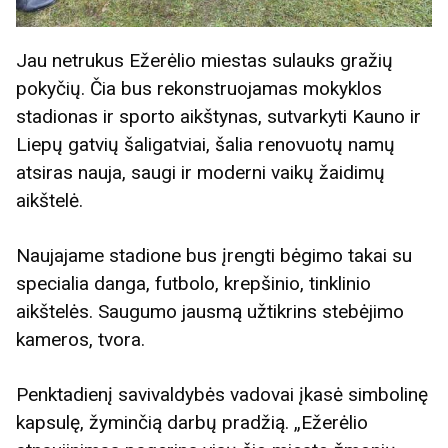
Jau netrukus Ežerėlio miestas sulauks gražių
pokyčių. Čia bus rekonstruojamas mokyklos
stadionas ir sporto aikštynas, sutvarkyti Kauno ir
Liepų gatvių šaligatviai, šalia renovuotų namų
atsiras nauja, saugi ir moderni vaikų žaidimų
aikštelė.
Naujajame stadione bus įrengti bėgimo takai su
specialia danga, futbolo, krepšinio, tinklinio
aikštelės. Saugumo jausmą užtikrins stebėjimo
kameros, tvora.
Penktadienį savivaldybės vadovai įkasė simbolinę
kapsulę, žyminčią darbų pradžią. „Ežerėlio