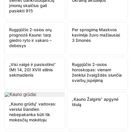
šiemet bankrutuojančių
Ukrainą aktualijos
įmonių skaičius gali
pasiekti 915
Rugpjūčio 2-osios orų
Per sprogimą Maskvos
prognozė Kaune: tarp
kavinėje žuvo mažiausiai
giedro ryto ir vakaro –
3 žmonės
debesys
„Visi valgė ir pasisotino“
Rugpjūčio 2-osios
(Mt 14, 20) XVIII eilinis
horoskopas: vienam
sekmadienis
ženklui žvaigždės siunčia
svarbų įspėjimą
„Kauno Žalgiris“ apgynė
„Kauno grūdų“ vadovas:
titulą
verslui šiandien
nebepakanka būti tik
mokesčių mokėtoju