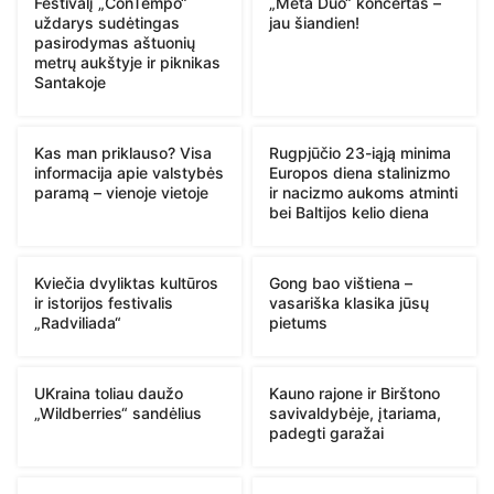
Festivalį „ConTempo“
„Meta Duo“ koncertas –
uždarys sudėtingas
jau šiandien!
pasirodymas aštuonių
metrų aukštyje ir piknikas
Santakoje
Kas man priklauso? Visa
Rugpjūčio 23-iąją minima
informacija apie valstybės
Europos diena stalinizmo
paramą – vienoje vietoje
ir nacizmo aukoms atminti
bei Baltijos kelio diena
Kviečia dvyliktas kultūros
Gong bao vištiena –
ir istorijos festivalis
vasariška klasika jūsų
„Radviliada“
pietums
UKraina toliau daužo
Kauno rajone ir Birštono
„Wildberries“ sandėlius
savivaldybėje, įtariama,
padegti garažai