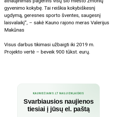
atnaujinimas pagerins visų šio miesto žmonių
gyvenimo kokybę. Tai reiškia kokybiškesnį
ugdymą, geresnes sporto šventes, saugesnį
laisvalaikį”, – sakė Kauno rajono meras Valerijus
Makūnas
Visus darbus tikimasi užbaigti iki 2019 m.
Projekto vertė – beveik 900 tūkst. eurų.
KAUNIEČIAMS.LT NAUJIENLAIŠKIS
Svarbiausios naujienos
tiesiai į jūsų el. paštą