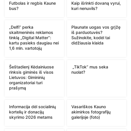
Futbolas ir regbis Kaune
Kaip išrinkti dovaną vyrui,
bus?
kuri nenuvils?
„Delfi“ perka
Plaunate uogas vos grįžę
skaitmeninės reklamos
iš parduotuvės?
tinklą „Digital Matter“:
Sužinokite, kodėl tai
kartu pasieks daugiau nei
didžiausia klaida
1,6 mln. vartotojų
Šeštadienį Kėdainiuose
„TikTok“ mus seka
rinksis giminės iš visos
nuolat?
Lietuvos: Gimininių
organizatoriai turi
prašymą
Informacija dėl socialinių
Vasariškos Kauno
kortelių ir donacijų
akimirkos fotografijų
skyrimo 2026 metams
galerijoje (foto)