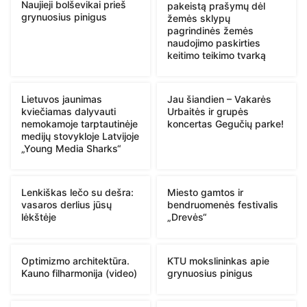
Naujieji bolševikai prieš
pakeistą prašymų dėl
grynuosius pinigus
žemės sklypų
pagrindinės žemės
naudojimo paskirties
keitimo teikimo tvarką
Lietuvos jaunimas
Jau šiandien – Vakarės
kviečiamas dalyvauti
Urbaitės ir grupės
nemokamoje tarptautinėje
koncertas Gegučių parke!
medijų stovykloje Latvijoje
„Young Media Sharks“
Lenkiškas lečo su dešra:
Miesto gamtos ir
vasaros derlius jūsų
bendruomenės festivalis
lėkštėje
„Drevės“
Optimizmo architektūra.
KTU mokslininkas apie
Kauno filharmonija (video)
grynuosius pinigus