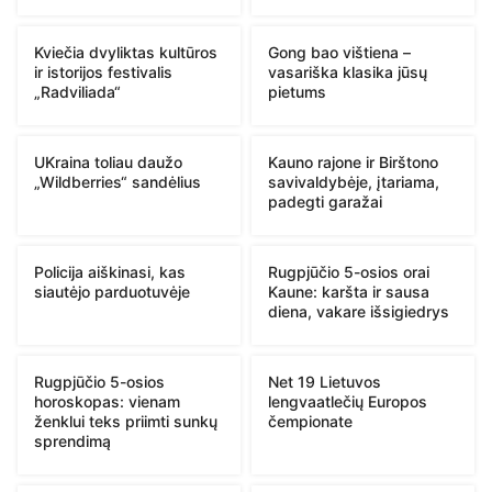
Kviečia dvyliktas kultūros
Gong bao vištiena –
ir istorijos festivalis
vasariška klasika jūsų
„Radviliada“
pietums
UKraina toliau daužo
Kauno rajone ir Birštono
„Wildberries“ sandėlius
savivaldybėje, įtariama,
padegti garažai
Policija aiškinasi, kas
Rugpjūčio 5-osios orai
siautėjo parduotuvėje
Kaune: karšta ir sausa
diena, vakare išsigiedrys
Rugpjūčio 5-osios
Net 19 Lietuvos
horoskopas: vienam
lengvaatlečių Europos
ženklui teks priimti sunkų
čempionate
sprendimą