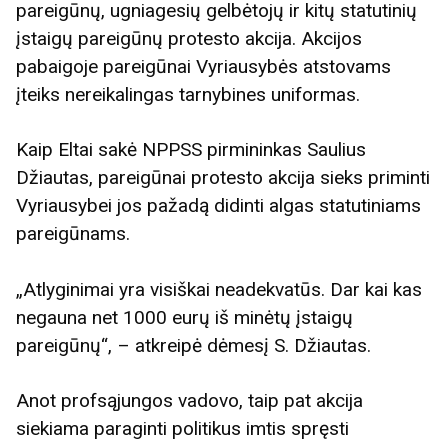
pareigūnų, ugniagesių gelbėtojų ir kitų statutinių
įstaigų pareigūnų protesto akcija. Akcijos
pabaigoje pareigūnai Vyriausybės atstovams
įteiks nereikalingas tarnybines uniformas.
Kaip Eltai sakė NPPSS pirmininkas Saulius
Džiautas, pareigūnai protesto akcija sieks priminti
Vyriausybei jos pažadą didinti algas statutiniams
pareigūnams.
„Atlyginimai yra visiškai neadekvatūs. Dar kai kas
negauna net 1000 eurų iš minėtų įstaigų
pareigūnų“, – atkreipė dėmesį S. Džiautas.
Anot profsąjungos vadovo, taip pat akcija
siekiama paraginti politikus imtis spręsti