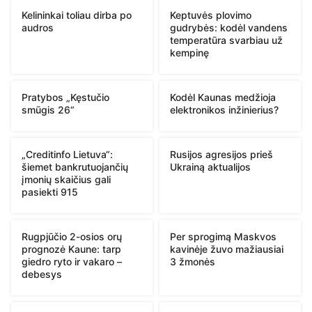
Kelininkai toliau dirba po
Keptuvės plovimo
audros
gudrybės: kodėl vandens
temperatūra svarbiau už
kempinę
Pratybos „Kęstučio
Kodėl Kaunas medžioja
smūgis 26“
elektronikos inžinierius?
„Creditinfo Lietuva“:
Rusijos agresijos prieš
šiemet bankrutuojančių
Ukrainą aktualijos
įmonių skaičius gali
pasiekti 915
Rugpjūčio 2-osios orų
Per sprogimą Maskvos
prognozė Kaune: tarp
kavinėje žuvo mažiausiai
giedro ryto ir vakaro –
3 žmonės
debesys