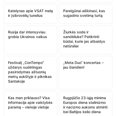
Katelynas apie VSAT melą
Pareigūnai aiškinasi, kas
ir įsibrovėlių tunelius
sugadino svetimą turtą
Rusija dar intensyviau
Žiurkės sode ir
grobia Ukrainos vaikus
sandėliuke? Patikrinti
būdai, kurie jas atbaidys
natūraliai
Festivalį „ConTempo“
„Meta Duo“ koncertas –
uždarys sudėtingas
jau šiandien!
pasirodymas aštuonių
metrų aukštyje ir piknikas
Santakoje
Kas man priklauso? Visa
Rugpjūčio 23-iąją minima
informacija apie valstybės
Europos diena stalinizmo
paramą – vienoje vietoje
ir nacizmo aukoms atminti
bei Baltijos kelio diena