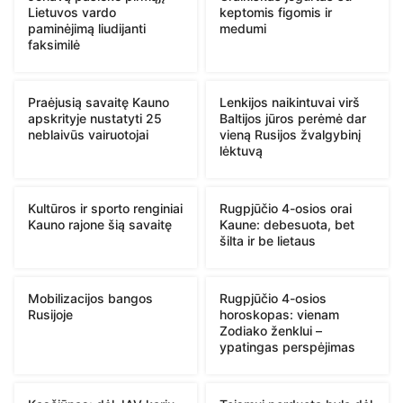
Lietuvos vardo
keptomis figomis ir
paminėjimą liudijanti
medumi
faksimilė
Praėjusią savaitę Kauno
Lenkijos naikintuvai virš
apskrityje nustatyti 25
Baltijos jūros perėmė dar
neblaivūs vairuotojai
vieną Rusijos žvalgybinį
lėktuvą
Kultūros ir sporto renginiai
Rugpjūčio 4-osios orai
Kauno rajone šią savaitę
Kaune: debesuota, bet
šilta ir be lietaus
Mobilizacijos bangos
Rugpjūčio 4-osios
Rusijoje
horoskopas: vienam
Zodiako ženklui –
ypatingas perspėjimas