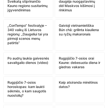
Sveikatą stiprinančio
daugėja nuogąstavimų
Kauno regiono susitarimų
dėl Maskvos kišimosi į
įgyvendinimas
rinkimus
„ConTempo“ festivalyje –
Gaivioji vietnamietiška
340 vaikų iš Lietuvos
Bún chả: grilinta kiauliena
regionų: „Daugeliui tai yra
su ryžių makaronais
pirmoji scenos menų
patirtis“
Po audrų laukia gaivesnės
Rugpjūčio 7-osios orai
savaitgalio dienos (video)
Kaune: debesuota diena ir
giedras vakaras
Rugpjūčio 7-osios
Kaip atsiranda minėtinos
horoskopas: kam laukti
datos?
sėkmės, o kam saugotis
nuostolių?