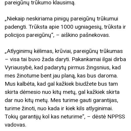
pareigūnų trūkumo klausimą.
„Niekaip neskiriama pinigų pareigūnų trūkumui
padengti. Trūksta apie 1000 ugniagesių, trūksta ir
policijos pareigūnų“, – aiškino pašnekovas.
„Atlyginimų kėlimas, krūviai, pareigūnų trūkumas
– visa tai buvo žada daryti. Pakankamai ilgai dirba
Vyriausybė, kad padarytų pirmus žingsnius, kad
mes žinotume bent jau planą, kas bus daroma.
Mus kalbėta, kad gal kažkiek biudžete bus tam
skirta dėmesio nuo kitų metų, gal kažkiek skirta
dar nuo kitų metų. Mes turime gauti garantijas,
turime žinoti, nuo kada ir kiek kils atlyginimai.
Tokių garantijų kol kas neturime“, – dėstė NPPSS
vadovas.