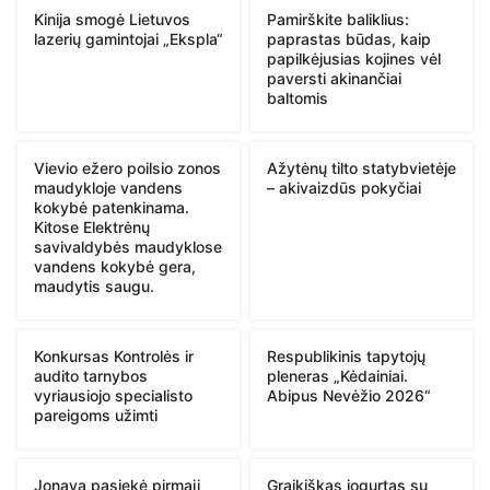
Kinija smogė Lietuvos
Pamirškite baliklius:
lazerių gamintojai „Ekspla“
paprastas būdas, kaip
papilkėjusias kojines vėl
paversti akinančiai
baltomis
Vievio ežero poilsio zonos
Ažytėnų tilto statybvietėje
maudykloje vandens
– akivaizdūs pokyčiai
kokybė patenkinama.
Kitose Elektrėnų
savivaldybės maudyklose
vandens kokybė gera,
maudytis saugu.
Konkursas Kontrolės ir
Respublikinis tapytojų
audito tarnybos
pleneras „Kėdainiai.
vyriausiojo specialisto
Abipus Nevėžio 2026“
pareigoms užimti
Jonavą pasiekė pirmąjį
Graikiškas jogurtas su