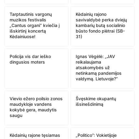
Tarptautinis vargonų
Kėdainių rajono
muzikos festivalis
savivaldybė perka dviejų
„Cantus organi“ kviečia į
kambarių butą socialinio
išskirtinį koncertą
būsto fondo plėtrai (SB-
Kėdainiuose!
31)
Policija vis dar ieško
Ignas Vėgėlė: „JAV
dingusios moters
reikalaujama
atsakomybės už
netinkamą pandemijos
valdymą. Lietuvoje?“
Vievio ežero poilsio zonos
Švęskime okupantų
maudykloje vandens
išsinešdinimą
kokybė gera, maudytis
saugu
Kėdainių rajone tęsiamas
„Politico”: Vokietijoje