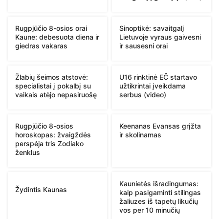
Rugpjūčio 8-osios orai
Sinoptikė: savaitgalį
Kaune: debesuota diena ir
Lietuvoje vyraus gaivesni
giedras vakaras
ir sausesni orai
Žlabių šeimos atstovė:
U16 rinktinė EČ startavo
specialistai į pokalbį su
užtikrintai įveikdama
vaikais atėjo nepasiruošę
serbus (video)
Rugpjūčio 8-osios
Keenanas Evansas grįžta
horoskopas: žvaigždės
ir skolinamas
perspėja tris Zodiako
ženklus
Kaunietės išradingumas:
Žydintis Kaunas
kaip pasigaminti stilingas
žaliuzes iš tapetų likučių
vos per 10 minučių