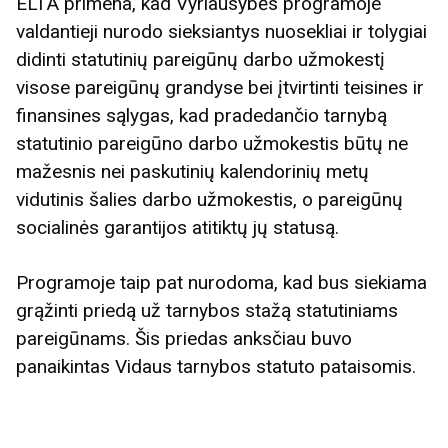
ELTA primena, kad Vyriausybės programoje
valdantieji nurodo sieksiantys nuosekliai ir tolygiai
didinti statutinių pareigūnų darbo užmokestį
visose pareigūnų grandyse bei įtvirtinti teisines ir
finansines sąlygas, kad pradedančio tarnybą
statutinio pareigūno darbo užmokestis būtų ne
mažesnis nei paskutinių kalendorinių metų
vidutinis šalies darbo užmokestis, o pareigūnų
socialinės garantijos atitiktų jų statusą.
Programoje taip pat nurodoma, kad bus siekiama
grąžinti priedą už tarnybos stažą statutiniams
pareigūnams. Šis priedas anksčiau buvo
panaikintas Vidaus tarnybos statuto pataisomis.