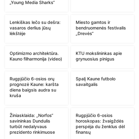
„Young Media Sharks“
Lenkiškas lečo su dešra:
Miesto gamtos ir
vasaros derlius jūsų
bendruomenės festivalis
lėkštėje
„Drevės“
Optimizmo architektūra.
KTU mokslininkas apie
Kauno filharmonija (video)
grynuosius pinigus
Rugpjūčio 6-osios orų
Spalį Kaune futbolo
prognozė Kaune: karšta
savaitgalis
diena baigsis audra su
kruša
Žiniasklaida: „Norfos“
Rugpjūčio 6-osios
savininkas Dundulis
horoskopas: žvaigždės
turbūt nedalyvaus
perspėja du ženklus dėl
prezidento rinkimuose
finansų