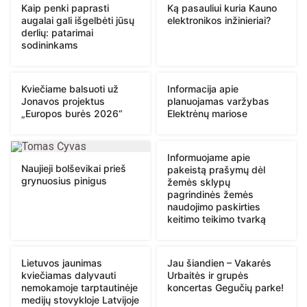
Kaip penki paprasti
Ką pasauliui kuria Kauno
augalai gali išgelbėti jūsų
elektronikos inžinieriai?
derlių: patarimai
sodininkams
Kviečiame balsuoti už
Informacija apie
Jonavos projektus
planuojamas varžybas
„Europos burės 2026“
Elektrėnų mariose
Informuojame apie
Naujieji bolševikai prieš
pakeistą prašymų dėl
grynuosius pinigus
žemės sklypų
pagrindinės žemės
naudojimo paskirties
keitimo teikimo tvarką
Lietuvos jaunimas
Jau šiandien – Vakarės
kviečiamas dalyvauti
Urbaitės ir grupės
nemokamoje tarptautinėje
koncertas Gegučių parke!
medijų stovykloje Latvijoje