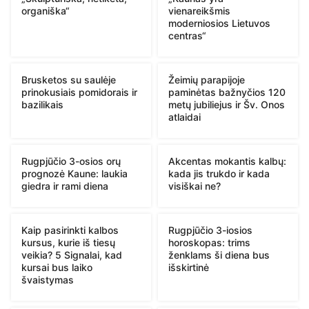
organiška“
vienareikšmis
moderniosios Lietuvos
centras“
Brusketos su saulėje
Žeimių parapijoje
prinokusiais pomidorais ir
paminėtas bažnyčios 120
bazilikais
metų jubiliejus ir Šv. Onos
atlaidai
Rugpjūčio 3-osios orų
Akcentas mokantis kalbų:
prognozė Kaune: laukia
kada jis trukdo ir kada
giedra ir rami diena
visiškai ne?
Kaip pasirinkti kalbos
Rugpjūčio 3-iosios
kursus, kurie iš tiesų
horoskopas: trims
veikia? 5 Signalai, kad
ženklams ši diena bus
kursai bus laiko
išskirtinė
švaistymas