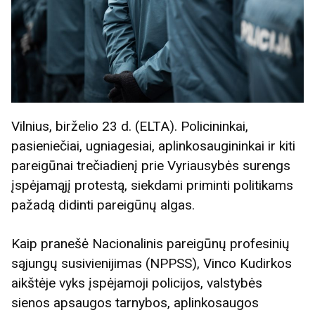
Vilnius, birželio 23 d. (ELTA). Policininkai,
pasieniečiai, ugniagesiai, aplinkosaugininkai ir kiti
pareigūnai trečiadienį prie Vyriausybės surengs
įspėjamąjį protestą, siekdami priminti politikams
pažadą didinti pareigūnų algas.
Kaip pranešė Nacionalinis pareigūnų profesinių
sąjungų susivienijimas (NPPSS), Vinco Kudirkos
aikštėje vyks įspėjamoji policijos, valstybės
sienos apsaugos tarnybos, aplinkosaugos