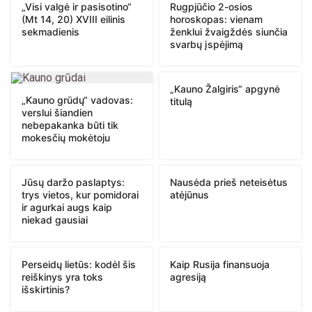
„Visi valgė ir pasisotino“
Rugpjūčio 2-osios
(Mt 14, 20) XVIII eilinis
horoskopas: vienam
sekmadienis
ženklui žvaigždės siunčia
svarbų įspėjimą
„Kauno Žalgiris“ apgynė
„Kauno grūdų“ vadovas:
titulą
verslui šiandien
nebepakanka būti tik
mokesčių mokėtoju
Jūsų daržo paslaptys:
Nausėda prieš neteisėtus
trys vietos, kur pomidorai
atėjūnus
ir agurkai augs kaip
niekad gausiai
Perseidų lietūs: kodėl šis
Kaip Rusija finansuoja
reiškinys yra toks
agresiją
išskirtinis?