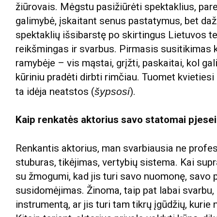
žiūrovais. Mėgstu pasižiūrėti spektaklius, pare
galimybė, įskaitant senus pastatymus, bet daž
spektaklių išsibarstę po skirtingus Lietuvos t
reikšmingas ir svarbus. Pirmasis susitikimas 
ramybėje – vis mąstai, grįžti, paskaitai, kol gal
kūriniu pradėti dirbti rimčiau. Tuomet kvietiesi
ta idėja neatstos (
šypsosi
).
Kaip renkatės aktorius savo statomai pjesei
Renkantis aktorius, man svarbiausia ne profes
stuburas, tikėjimas, vertybių sistema. Kai supr
su žmogumi, kad jis turi savo nuomonę, savo p
susidomėjimas. Žinoma, taip pat labai svarbu, 
instrumentą, ar jis turi tam tikrų įgūdžių, kurie