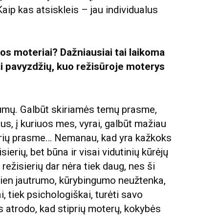
ip kas atsiskleis – jau individualus
tos moteriai? Dažniausiai tai laikoma
ti pavyzdžių, kuo režisūroje moterys
umų. Galbūt skiriamės temų prasme,
s, į kuriuos mes, vyrai, galbūt mažiau
orių prasme… Nemanau, kad yra kažkoks
ierių, bet būna ir visai vidutinių kūrėjų
 režisierių dar nėra tiek daug, nes ši
 Vien jautrumo, kūrybingumo neužtenka,
ai, tiek psichologiškai, turėti savo
is atrodo, kad stiprių moterų, kokybės