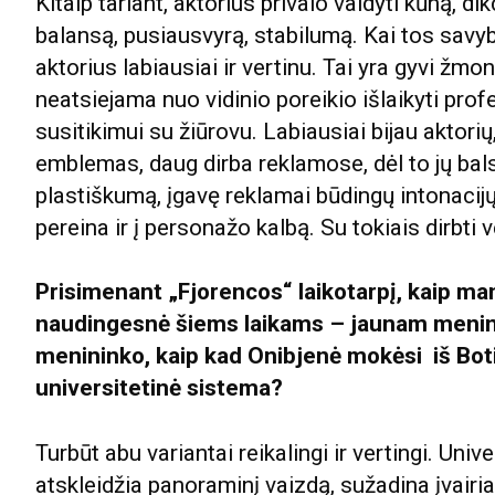
Kitaip tariant, aktorius privalo valdyti kūną, dik
balansą, pusiausvyrą, stabilumą. Kai tos savy
aktorius labiausiai ir vertinu. Tai yra gyvi žmo
neatsiejama nuo vidinio poreikio išlaikyti prof
susitikimui su žiūrovu. Labiausiai bijau aktorių,
emblemas, daug dirba reklamose, dėl to jų bal
plastiškumą, įgavę reklamai būdingų intonacijų, 
pereina ir į personažo kalbą. Su tokiais dirbti 
Prisimenant „Fjorencos“ laikotarpį, kaip ma
naudingesnė šiems laikams – jaunam menini
menininko, kaip kad Onibjenė mokėsi iš Botič
universitetinė sistema?
Turbūt abu variantai reikalingi ir vertingi. Univ
atskleidžia panoraminį vaizdą, sužadina įvairi