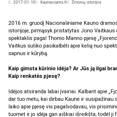
2017-01-10
Kaunieciams.lt
Žmonių istorijos
2016 m. gruodį Nacionaliniame
Kaun
o dramos 
istorijoje, pirmąsyk pristatytas Jono Vaitkaus 
spektaklis pagal Thomo Manno pjesę „Fjorenca
Vaitkus sutiko pasikalbėti apie kelią nuo spekta
sapnus ir kūrybą.
Kaip gimsta kūrinio idėja? Ar Jūs ją ilgai b
Kaip renkatės pjesę?
Idėjos atsiranda labai įvairiai. Kalbant apie „Fj
dar tuo metu, kai dirbau
Kaun
e ir susipažinau 
laiko apie pjesę vis pagalvodavau, vis prisimin
tuomet ir jo idėja gan aiškiai išreikšta, todėl ji 