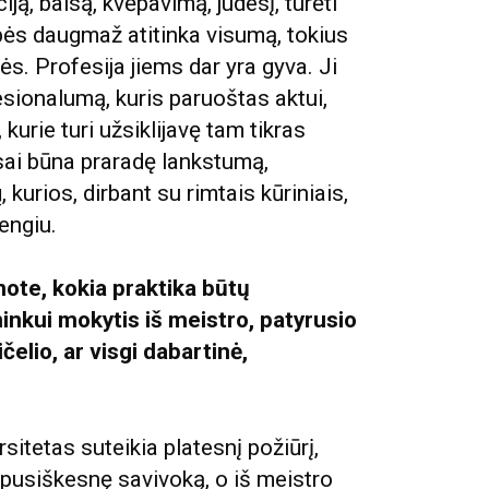
ciją, balsą, kvėpavimą, judesį, turėti
bės daugmaž atitinka visumą, tokius
nės. Profesija jiems dar yra gyva. Ji
esionalumą, kuris paruoštas aktui,
 kurie turi užsiklijavę tam tikras
sai būna praradę lankstumą,
kurios, dirbant su rimtais kūriniais,
vengiu.
note, kokia praktika būtų
nkui mokytis iš meistro, patyrusio
elio, ar visgi dabartinė,
ersitetas suteikia platesnį požiūrį,
apusiškesnę savivoką, o iš meistro