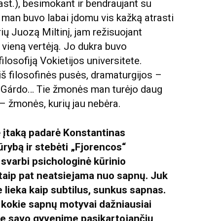
st.), besimokant ir bendraujant su
 man buvo labai įdomu vis kažką atrasti
rių Juozą Miltinį, jam režisuojant
vieną vertėją. Jo dukra buvo
losofiją Vokietijos universitete.
š filosofinės pusės, dramaturgijos –
o Gárdo… Tie žmonės man turėjo daug
i – žmonės, kurių jau nebėra.
ę įtaką padarė Konstantinas
ūrybą ir stebėti „Fjorencos“
 svarbi psichologinė kūrinio
 taip pat neatsiejama nuo sapnų. Juk
je lieka kaip subtilus, sunkus sapnas.
 kokie sapnų motyvai dažniausiai
e savo gyvenime pasikartojančių