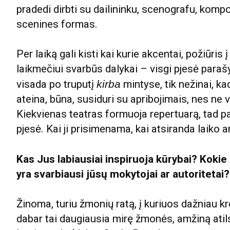
pradedi dirbti su dailininku, scenografu, kompo
scenines formas.
Per laiką gali kisti kai kurie akcentai, požiūris į
laikmečiui svarbūs dalykai – visgi pjesė parašy
visada po truputį
kirba
mintyse, tik nežinai, ka
ateina, būna, susiduri su apribojimais, nes ne v
Kiekvienas teatras formuoja repertuarą, tad pa
pjesė. Kai ji prisimenama, kai atsiranda laiko a
Kas Jus labiausiai inspiruoja kūrybai? Kok
yra svarbiausi jūsų mokytojai ar autoritetai
Žinoma, turiu žmonių ratą, į kuriuos dažniau kr
dabar tai daugiausia mirę žmonės, amžiną atilsį 