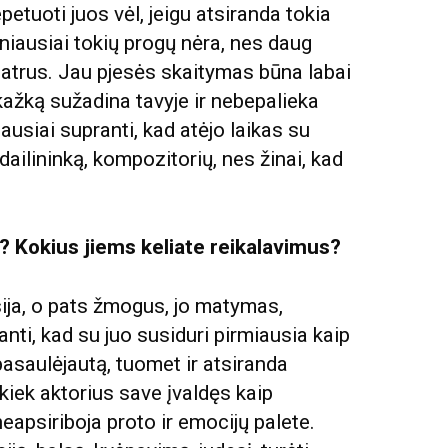
petuoti juos vėl, jeigu atsiranda tokia
niausiai tokių progų nėra, nes daug
eatrus. Jau pjesės skaitymas būna labai
kažką sužadina tavyje ir nebepalieka
iausiai supranti, kad atėjo laikas su
 dailininką, kompozitorių, nes žinai, kad
? Kokius jiems keliate reikalavimus?
ija, o pats žmogus, jo matymas,
anti, kad su juo susiduri pirmiausia kaip
asaulėjautą, tuomet ir atsiranda
kiek aktorius save įvaldęs kaip
 neapsiriboja proto ir emocijų palete.