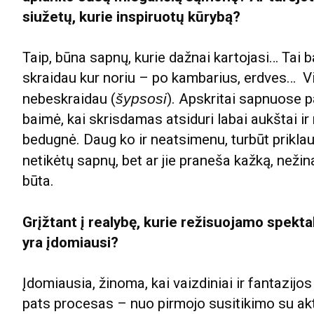
siužetų, kurie inspiruotų kūrybą?
Taip, būna sapnų, kurie dažnai kartojasi… Tai
skraidau kur noriu – po kambarius, erdves… Vi
nebeskraidau (
šypsosi
). Apskritai sapnuose p
baimė, kai skrisdamas atsiduri labai aukštai ir 
bedugnė. Daug ko ir neatsimenu, turbūt priklaus
netikėtų sapnų, bet ar jie praneša kažką, nežin
būta.
Grįžtant į realybę, kurie režisuojamo spekt
yra įdomiausi?
Įdomiausia, žinoma, kai vaizdiniai ir fantazijo
pats procesas – nuo pirmojo susitikimo su akto