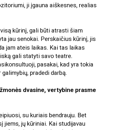
zitoriumi, ji įgauna aiškesnes, realias
 visą kūrinį, gali būti atrasti šiam
ta jau senokai. Perskaičius kūrinį, jis
da jam ateis laikas. Kai tas laikas
iską gali statyti savo teatre.
sikonsultuoji, pasakai, kad yra tokia
r galimybių, pradedi darbą.
ie žmonės dvasine, vertybine prasme
?
eipiuosi, su kuriais bendrauju. Bet
jiems, jų kūriniai. Kai studijavau