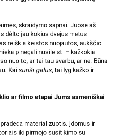
 baimės, skraidymo sapnai. Juose aš
s dėlto jau kokius dvejus metus
asireiškia keistos nuojautos, aukščio
niekaip negali nusileisti – kažkokia
o nuo to, ar tai tau svarbu, ar ne. Būna
au. Kai
suriši galus
, tai lyg kažko ir
aklio ar filmo etapai Jums asmeniškai
s pradeda materializuotis. Įdomus ir
riais iki pirmojo susitikimo su