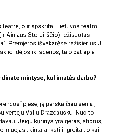
teatre, o ir apskritai Lietuvos teatro
(ir Ainiaus Storpirščio) režisuotas
“. Premjeros išvakarėse režisierius J.
klio idėjos iki scenos, taip pat apie
randinate mintyse, kol imatės darbo?
orencos“ pjesę, ją perskaičiau seniai,
su vertėju Valiu Drazdausku. Nuo to
davau. Jeigu kūrinys yra geras, stiprus,
formuojasi, kinta anksti ir greitai, o kai