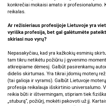
konkrečiai mokaisi amato ir profesionalumo. Ka
reikalas.
Ar režisieriaus profesijoje Lietuvoje yra vie
vyriška profesija, bet gal galėtumėte pateik
skiriasi nuo vyrų?
Nepasakyčiau, kad yra kažkokių esminių skirt
tam tikru netikėtu požiūriu į gyvenimo momentu
atkreipiame dėmesį. Galbūt pasirenkamų aut
didelis skirtumas. Yra tikrai įdomių moterų režis
(tai galioja ir vyrams). Galbūt Lietuvoje moterų
profesija reikalauja išskirtinio universalumo.
reikia būti ir ištvermingam, stipriam tiek fizišk
„stuburą“, požiūrį, mokėti pakovoti už jį. Karta