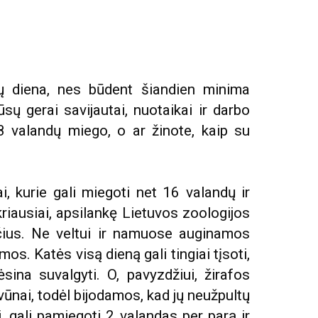
ų diena, nes būdent šiandien minima
ų gerai savijautai, nuotaikai ir darbo
 valandų miego, o ar žinote, kaip su
, kurie gali miegoti net 16 valandų ir
kriausiai, apsilankę Lietuvos zoologijos
ius. Ne veltui ir namuose auginamos
os. Katės visą dieną gali tingiai tįsoti,
sina suvalgyti. O, pavyzdžiui, žirafos
vūnai, todėl bijodamos, kad jų neužpultų
, gali pamiegoti 2 valandas per parą ir