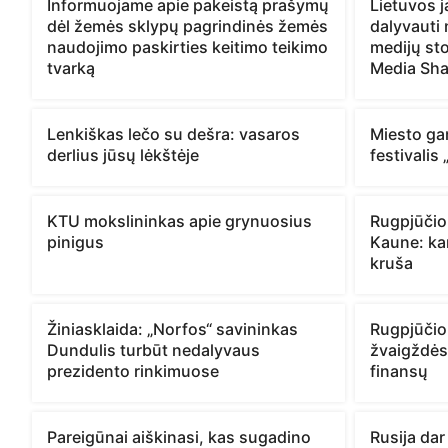
Informuojame apie pakeistą prašymų
Lietuvos 
dėl žemės sklypų pagrindinės žemės
dalyvauti
naudojimo paskirties keitimo teikimo
medijų sto
tvarką
Media Sha
Lenkiškas lečo su dešra: vasaros
Miesto ga
derlius jūsų lėkštėje
festivalis
KTU mokslininkas apie grynuosius
Rugpjūčio
pinigus
Kaune: ka
kruša
Žiniasklaida: „Norfos“ savininkas
Rugpjūčio
Dundulis turbūt nedalyvaus
žvaigždės
prezidento rinkimuose
finansų
Pareigūnai aiškinasi, kas sugadino
Rusija dar