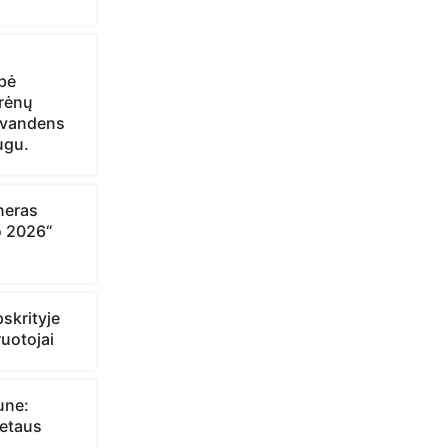
bė
trėnų
 vandens
ugu.
neras
o 2026“
skrityje
ruotojai
une:
ietaus