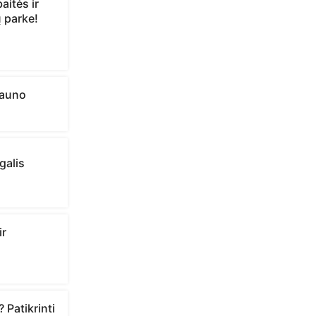
aitės ir
 parke!
Kauno
galis
ir
 Patikrinti