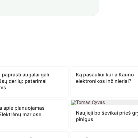
 paprasti augalai gali
Ką pasauliui kuria Kauno
jūsų derlių: patarimai
elektronikos inžinieriai?
ams
ja apie planuojamas
Naujieji bolševikai prieš 
Elektrėnų mariose
pinigus