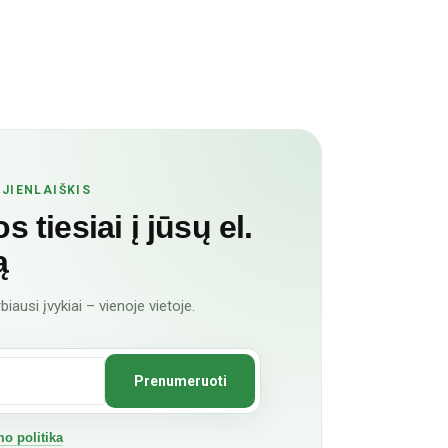
JIENLAIŠKIS
 tiesiai į jūsų el.
ą
biausi įvykiai – vienoje vietoje.
o politika