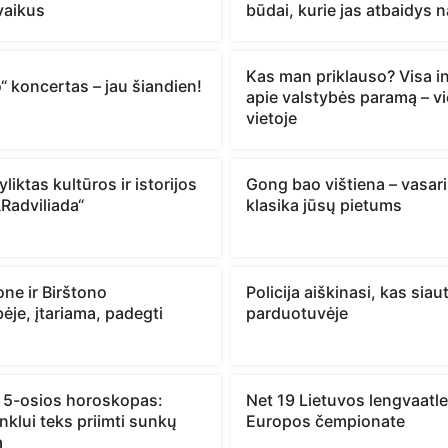
vaikus
būdai, kurie jas atbaidys n
Kas man priklauso? Visa i
“ koncertas – jau šiandien!
apie valstybės paramą – v
vietoje
liktas kultūros ir istorijos
Gong bao vištiena – vasar
„Radviliada“
klasika jūsų pietums
ne ir Birštono
Policija aiškinasi, kas siau
ėje, įtariama, padegti
parduotuvėje
 5-osios horoskopas:
Net 19 Lietuvos lengvaatle
klui teks priimti sunkų
Europos čempionate
ą