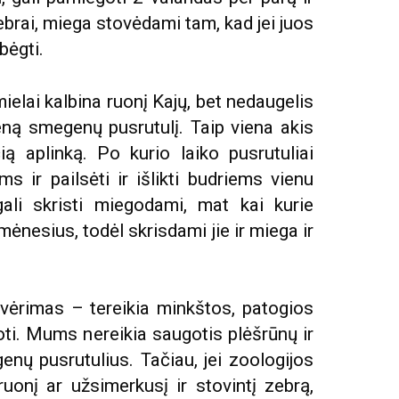
 zebrai, miega stovėdami tam, kad jei juos
bėgti.
elai kalbina ruonį Kajų, bet nedaugelis
ieną smegenų pusrutulį. Taip viena akis
ią aplinką. Po kurio laiko pusrutuliai
s ir pailsėti ir išlikti budriems vienu
ali skristi miegodami, mat kai kurie
ėnesius, todėl skrisdami jie ir miega ir
ėrimas – tereikia minkštos, patogios
oti. Mums nereikia saugotis plėšrūnų ir
nų pusrutulius. Tačiau, jei zoologijos
uonį ar užsimerkusį ir stovintį zebrą,