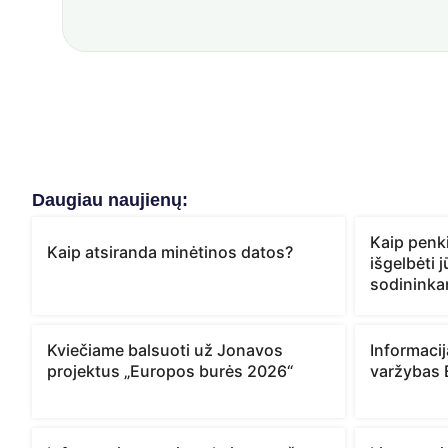
Daugiau naujienų:
Kaip penki
Kaip atsiranda minėtinos datos?
išgelbėti 
sodinink
Kviečiame balsuoti už Jonavos
Informaci
projektus „Europos burės 2026“
varžybas 