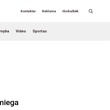
Kontaktai
Reklama
Išsikalbėk
ynyba
Video
Sportas
 miega