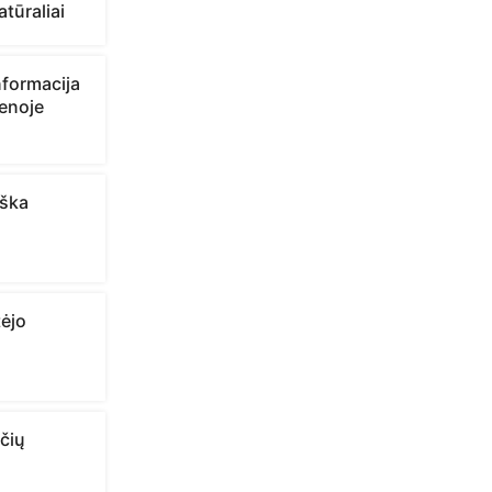
atūraliai
nformacija
ienoje
iška
tėjo
čių