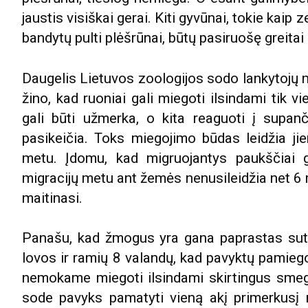
jaustis visiškai gerai. Kiti gyvūnai, tokie kaip
bandytų pulti plėšrūnai, būtų pasiruošę greitai 
Daugelis Lietuvos zoologijos sodo lankytojų mi
žino, kad ruoniai gali miegoti ilsindami tik v
gali būti užmerka, o kita reaguoti į supanč
pasikeičia. Toks miegojimo būdas leidžia jiem
metu. Įdomu, kad migruojantys paukščiai g
migracijų metu ant žemės nenusileidžia net 6 m
maitinasi.
Panašu, kad žmogus yra gana paprastas sutv
lovos ir ramių 8 valandų, kad pavyktų pamieg
nemokame miegoti ilsindami skirtingus smege
sode pavyks pamatyti vieną akį primerkusį r