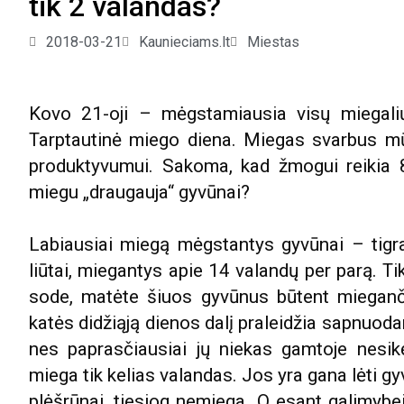
tik 2 valandas?
2018-03-21
Kaunieciams.lt
Miestas
Kovo 21-oji – mėgstamiausia visų miegali
Tarptautinė miego diena. Miegas svarbus mūs
produktyvumui. Sakoma, kad žmogui reikia 8
miegu „draugauja“ gyvūnai?
Labiausiai miegą mėgstantys gyvūnai – tigrai
liūtai, miegantys apie 14 valandų per parą. Ti
sode, matėte šiuos gyvūnus būtent mieganč
katės didžiąją dienos dalį praleidžia sapnuodam
nes paprasčiausiai jų niekas gamtoje nesikė
miega tik kelias valandas. Jos yra gana lėti gy
plėšrūnai, tiesiog nemiega. O esant galimybei