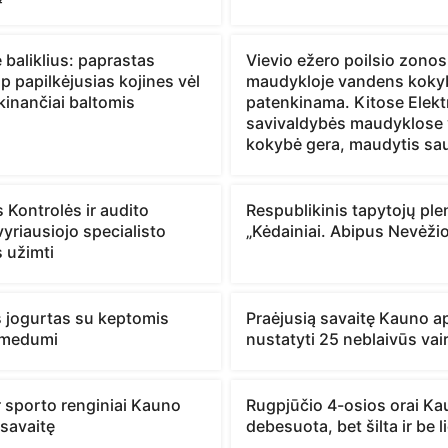
 baliklius: paprastas
Vievio ežero poilsio zonos
p papilkėjusias kojines vėl
maudykloje vandens koky
kinančiai baltomis
patenkinama. Kitose Elek
savivaldybės maudyklose
kokybė gera, maudytis sa
 Kontrolės ir audito
Respublikinis tapytojų ple
yriausiojo specialisto
„Kėdainiai. Abipus Nevėži
 užimti
s jogurtas su keptomis
Praėjusią savaitę Kauno ap
r medumi
nustatyti 25 neblaivūs vai
r sporto renginiai Kauno
Rugpjūčio 4-osios orai Ka
 savaitę
debesuota, bet šilta ir be l