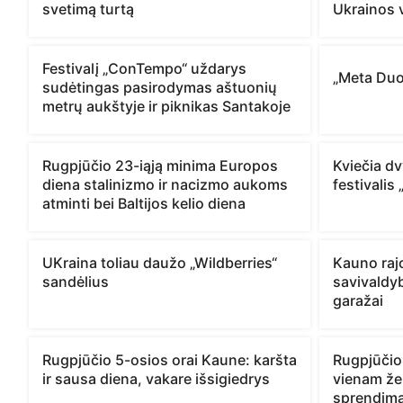
svetimą turtą
Ukrainos 
Festivalį „ConTempo“ uždarys
„Meta Duo
sudėtingas pasirodymas aštuonių
metrų aukštyje ir piknikas Santakoje
Rugpjūčio 23-iąją minima Europos
Kviečia dvy
diena stalinizmo ir nacizmo aukoms
festivalis 
atminti bei Baltijos kelio diena
UKraina toliau daužo „Wildberries“
Kauno rajo
sandėlius
savivaldyb
garažai
Rugpjūčio 5-osios orai Kaune: karšta
Rugpjūčio
ir sausa diena, vakare išsigiedrys
vienam žen
sprendim