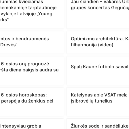
jaunimas kviečiamas
Jau šiandien – Vakarės Urb
 nemokamoje tarptautinėje
grupės koncertas Gegučių
vykloje Latvijoje „Young
rks“
mtos ir bendruomenės
Optimizmo architektūra. 
 „Drevės“
filharmonija (video)
 6-osios orų prognozė
Spalį Kaune futbolo savait
ršta diena baigsis audra su
 6-osios horoskopas:
Katelynas apie VSAT melą 
 perspėja du ženklus dėl
įsibrovėlių tunelius
 intensyviau grobia
Žiurkės sode ir sandėliuke?