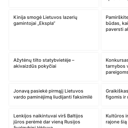
Kinija smogė Lietuvos lazerių
Pamirškite
gamintojai „Ekspla“
būdas, kai
paversti a
Ažytėnų tilto statybvietėje –
Konkursas
akivaizdūs pokyčiai
tarnybos v
pareigoms
Jonavą pasiekė pirmąjį Lietuvos
Graikiška
vardo paminėjimą liudijanti faksimilė
figomis i
Lenkijos naikintuvai virš Baltijos
Kultūros i
jūros perėmė dar vieną Rusijos
rajone šią
žvalgybinį lėktuvą