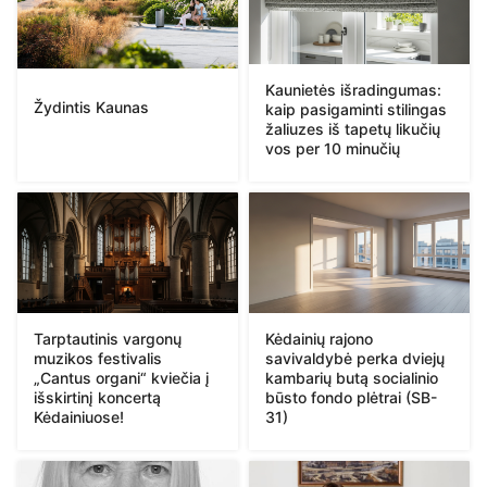
Kaunietės išradingumas:
Žydintis Kaunas
kaip pasigaminti stilingas
žaliuzes iš tapetų likučių
vos per 10 minučių
Tarptautinis vargonų
Kėdainių rajono
muzikos festivalis
savivaldybė perka dviejų
„Cantus organi“ kviečia į
kambarių butą socialinio
išskirtinį koncertą
būsto fondo plėtrai (SB-
Kėdainiuose!
31)