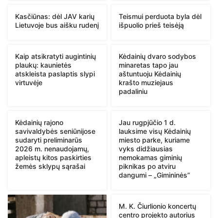
Kasčiūnas: dėl JAV karių
Teismui perduota byla dėl
Lietuvoje bus aišku rudenį
išpuolio prieš teisėją
Kaip atsikratyti augintinių
Kėdainių dvaro sodybos
plaukų: kaunietės
minaretas tapo jau
atskleista paslaptis slypi
aštuntuoju Kėdainių
virtuvėje
krašto muziejaus
padaliniu
Kėdainių rajono
Jau rugpjūčio 1 d.
savivaldybės seniūnijose
lauksime visų Kėdainių
sudaryti preliminarūs
miesto parke, kuriame
2026 m. nenaudojamų,
vyks didžiausias
apleistų kitos paskirties
nemokamas giminių
žemės sklypų sąrašai
piknikas po atviru
dangumi – „Gimininės”
M. K. Čiurlionio koncertų
centro projekto autorius