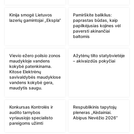
Kinija smogė Lietuvos
Pamirškite baliklius:
lazerių gamintojai „Ekspla“
paprastas būdas, kaip
papilkėjusias kojines vėl
paversti akinančiai
baltomis
Vievio ežero poilsio zonos
Ažytėnų tilto statybvietėje
maudykloje vandens
– akivaizdūs pokyčiai
kokybė patenkinama.
Kitose Elektrėnų
savivaldybės maudyklose
vandens kokybė gera,
maudytis saugu.
Konkursas Kontrolės ir
Respublikinis tapytojų
audito tarnybos
pleneras „Kėdainiai.
vyriausiojo specialisto
Abipus Nevėžio 2026“
pareigoms užimti