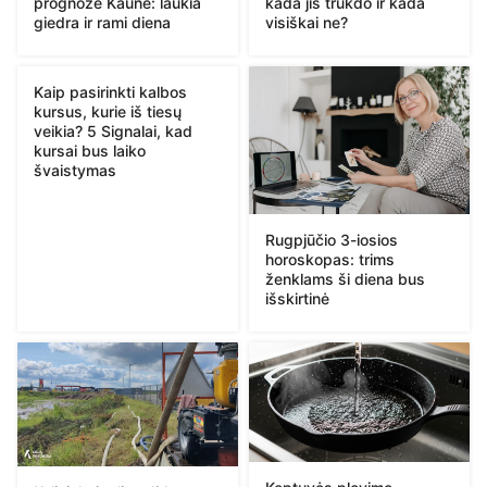
prognozė Kaune: laukia
kada jis trukdo ir kada
giedra ir rami diena
visiškai ne?
Kaip pasirinkti kalbos
kursus, kurie iš tiesų
veikia? 5 Signalai, kad
kursai bus laiko
švaistymas
Rugpjūčio 3-iosios
horoskopas: trims
ženklams ši diena bus
išskirtinė