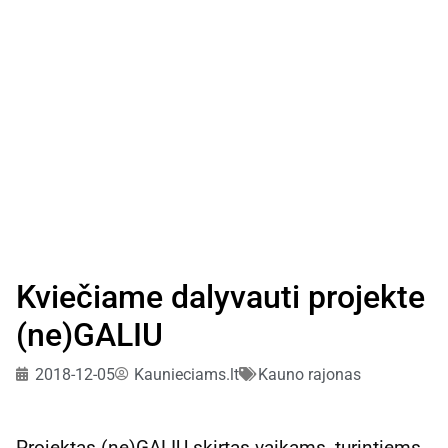
Kviečiame dalyvauti projekte
(ne)GALIU
2018-12-05
Kaunieciams.lt
Kauno rajonas
Projektas (ne)GALIU skirtas vaikams, turintiems