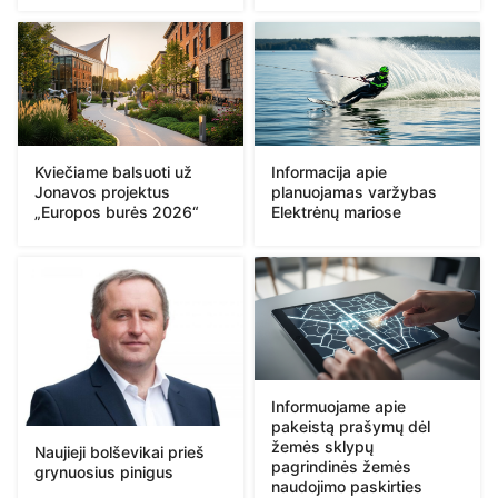
Kviečiame balsuoti už
Informacija apie
Jonavos projektus
planuojamas varžybas
„Europos burės 2026“
Elektrėnų mariose
Informuojame apie
pakeistą prašymų dėl
žemės sklypų
Naujieji bolševikai prieš
pagrindinės žemės
grynuosius pinigus
naudojimo paskirties