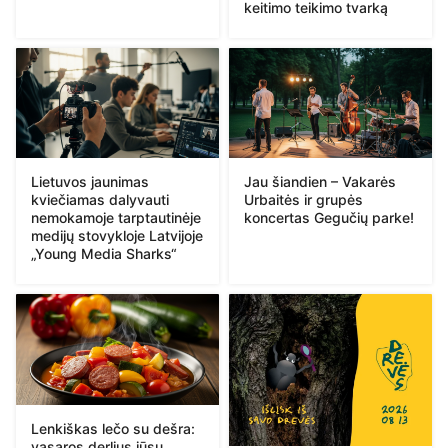
keitimo teikimo tvarką
Lietuvos jaunimas
Jau šiandien – Vakarės
kviečiamas dalyvauti
Urbaitės ir grupės
nemokamoje tarptautinėje
koncertas Gegučių parke!
medijų stovykloje Latvijoje
„Young Media Sharks“
Lenkiškas lečo su dešra:
vasaros derlius jūsų