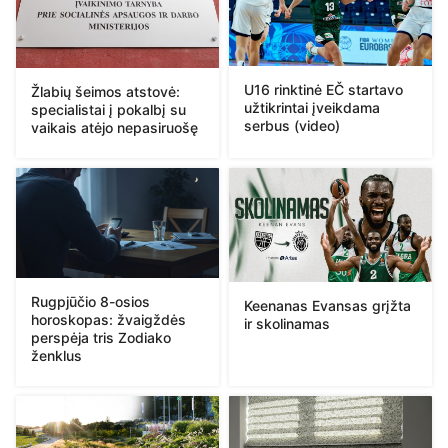
U16 rinktinė EČ startavo
Žlabių šeimos atstovė:
užtikrintai įveikdama
specialistai į pokalbį su
serbus (video)
vaikais atėjo nepasiruošę
Rugpjūčio 8-osios
Keenanas Evansas grįžta
horoskopas: žvaigždės
ir skolinamas
perspėja tris Zodiako
ženklus