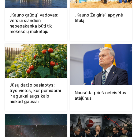
„Kauno Žalgiris“ apgynė
„Kauno grūdų“ vadovas:
titulą
verslui šiandien
nebepakanka būti tik
mokesčių mokėtoju
Jūsų daržo paslaptys:
trys vietos, kur pomidorai
Nausėda prieš neteisėtus
ir agurkai augs kaip
atėjūnus
niekad gausiai