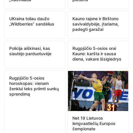
UKraina toliau daužo
Kauno rajone ir Birštono
„Wildberries“ sandėlius
savivaldybėje, įtariama,
padegti garažai
Policija aiškinasi, kas
Rugpjūčio 5-osios orai
siautėjo parduotuvėje
Kaune: karšta ir sausa
diena, vakare išsigiedrys
Rugpjūčio 5-osios
horoskopas: vienam
ženklui teks priimti sunkų
sprendimą
Net 19 Lietuvos
lengvaatlečių Europos
čempionate