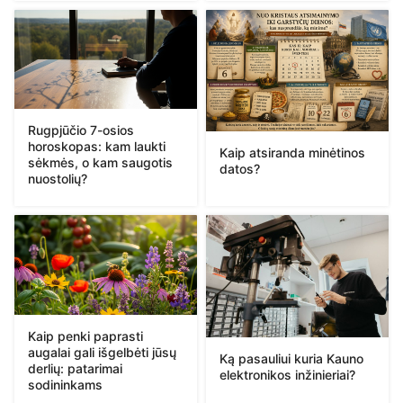
Rugpjūčio 7-osios
horoskopas: kam laukti
Kaip atsiranda minėtinos
sėkmės, o kam saugotis
datos?
nuostolių?
Kaip penki paprasti
augalai gali išgelbėti jūsų
Ką pasauliui kuria Kauno
derlių: patarimai
elektronikos inžinieriai?
sodininkams