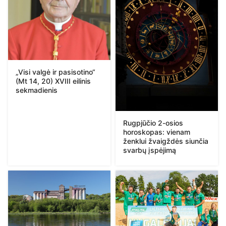
„Visi valgė ir pasisotino“
(Mt 14, 20) XVIII eilinis
sekmadienis
Rugpjūčio 2-osios
horoskopas: vienam
ženklui žvaigždės siunčia
svarbų įspėjimą