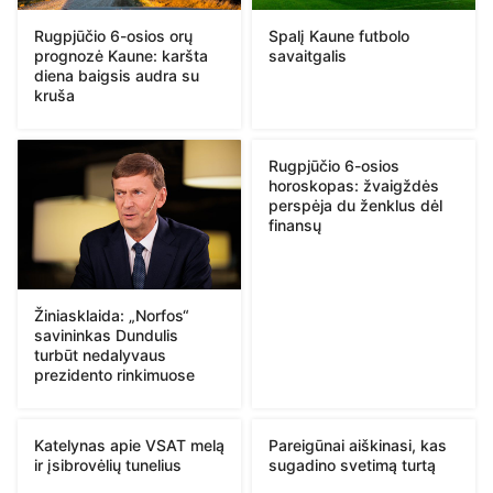
Rugpjūčio 6-osios orų
Spalį Kaune futbolo
prognozė Kaune: karšta
savaitgalis
diena baigsis audra su
kruša
Rugpjūčio 6-osios
horoskopas: žvaigždės
perspėja du ženklus dėl
finansų
Žiniasklaida: „Norfos“
savininkas Dundulis
turbūt nedalyvaus
prezidento rinkimuose
Katelynas apie VSAT melą
Pareigūnai aiškinasi, kas
ir įsibrovėlių tunelius
sugadino svetimą turtą