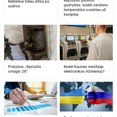
Keptuvės plovimo
Kelininkai toliau dirba po
gudrybės: kodėl vandens
audros
temperatūra svarbiau už
kempinę
Pratybos „Kęstučio
Kodėl Kaunas medžioja
smūgis 26“
elektronikos inžinierius?