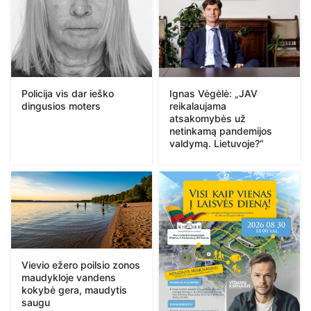
Policija vis dar ieško
Ignas Vėgėlė: „JAV
dingusios moters
reikalaujama
atsakomybės už
netinkamą pandemijos
valdymą. Lietuvoje?“
Vievio ežero poilsio zonos
maudykloje vandens
kokybė gera, maudytis
saugu