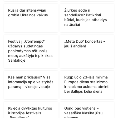
Rusija dar intensyviau
Žiurkės sode ir
grobia Ukrainos vaikus
sandėliuke? Patikrinti
būdai, kurie jas atbaidys
natūraliai
Festivalį „ConTempo“
„Meta Duo“ koncertas –
uždarys sudėtingas
jau šiandien!
pasirodymas aštuonių
metrų aukštyje ir piknikas
Santakoje
Kas man priklauso? Visa
Rugpjūčio 23-iąją minima
informacija apie valstybės
Europos diena stalinizmo
paramą – vienoje vietoje
ir nacizmo aukoms atminti
bei Baltijos kelio diena
Kviečia dvyliktas kultūros
Gong bao vištiena –
ir istorijos festivalis
vasariška klasika jūsų
„Radviliada“
pietums