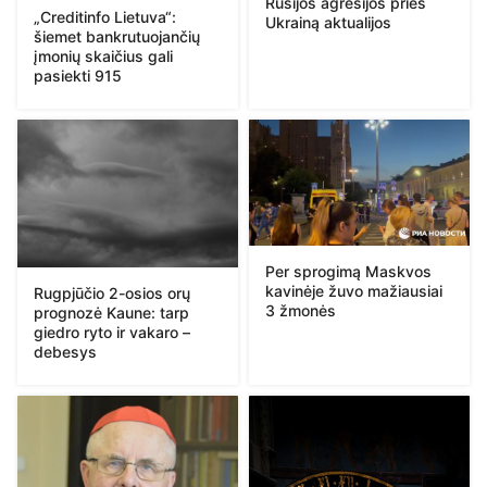
Rusijos agresijos prieš
„Creditinfo Lietuva“:
Ukrainą aktualijos
šiemet bankrutuojančių
įmonių skaičius gali
pasiekti 915
Per sprogimą Maskvos
kavinėje žuvo mažiausiai
Rugpjūčio 2-osios orų
3 žmonės
prognozė Kaune: tarp
giedro ryto ir vakaro –
debesys