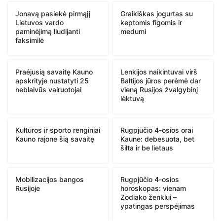
Jonavą pasiekė pirmąjį
Graikiškas jogurtas su
Lietuvos vardo
keptomis figomis ir
paminėjimą liudijanti
medumi
faksimilė
Praėjusią savaitę Kauno
Lenkijos naikintuvai virš
apskrityje nustatyti 25
Baltijos jūros perėmė dar
neblaivūs vairuotojai
vieną Rusijos žvalgybinį
lėktuvą
Kultūros ir sporto renginiai
Rugpjūčio 4-osios orai
Kauno rajone šią savaitę
Kaune: debesuota, bet
šilta ir be lietaus
Mobilizacijos bangos
Rugpjūčio 4-osios
Rusijoje
horoskopas: vienam
Zodiako ženklui –
ypatingas perspėjimas