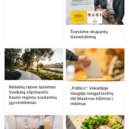
Švęskime okupantų
išsinešdinimą
Kėdainių rajone tęsiamas
„Politico”: Vokietijoje
Sveikatą stiprinančio
daugėja nuogąstavimų
Kauno regiono susitarimų
dėl Maskvos kišimosi į
įgyvendinimas
rinkimus