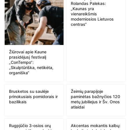
Rolandas Palekas:
„Kaunas yra
vienareikšmis
moderniosios Lietuvos
centras“
Žiūrovai apie Kaune
prasidėjusį festivalį
„ConTempo“:
„Skulptūriška, netikėta,
organiška“
Brusketos su saulėje
Žeimių parapijoje
prinokusiais pomidorais ir
paminėtas bažnyčios 120
bazilikais
metų jubiliejus ir Šv. Onos
atlaidai
Rugpjūčio 3-osios orų
Akcentas mokantis kalbų: