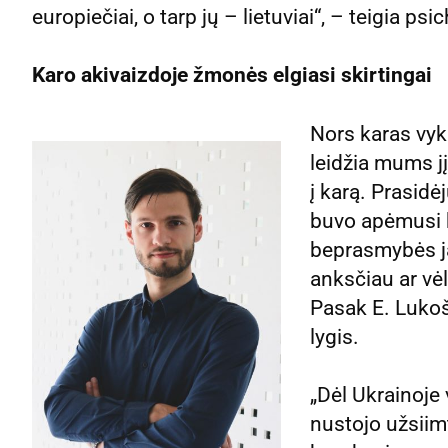
europiečiai, o tarp jų – lietuviai“, – teigia p
Karo akivaizdoje žmonės elgiasi skirtingai
Nors karas vyk
leidžia mums jį
į karą. Prasidė
buvo apėmusi b
beprasmybės j
anksčiau ar vėl
Pasak E. Lukoš
lygis.
„Dėl Ukrainoje
nustojo užsiim