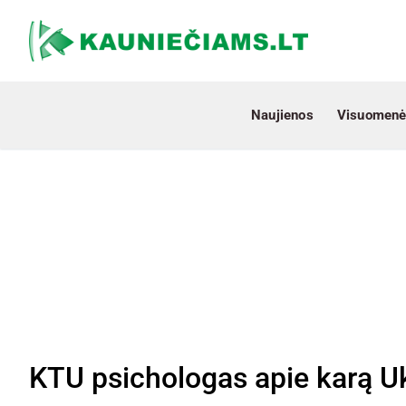
Naujienos
Visuomenė
KTU psichologas apie karą U