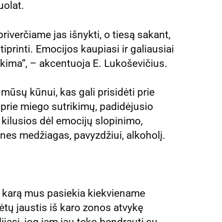
uolat.
iverčiame jas išnykti, o tiesą sakant,
iprinti. Emocijos kaupiasi ir galiausiai
itikima“, – akcentuoja E. Lukoševičius.
mūsų kūnui, kas gali prisidėti prie
prie miego sutrikimų, padidėjusio
 kilusios dėl emocijų slopinimo,
ines medžiagas, pavyzdžiui, alkoholį.
į karą mus pasiekia kiekviename
ėtų jaustis iš karo zonos atvykę