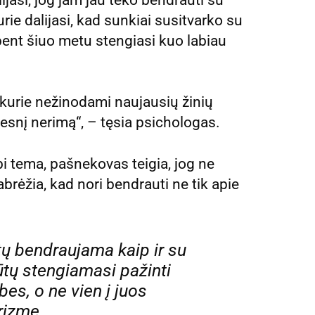
ijasi, jog jam jau teko bendrauti su
urie dalijasi, kad sunkiai susitvarko su
bent šiuo metu stengiasi kuo labiau
, kurie nežinodami naujausių žinių
desnį nerimą“, – tęsia psichologas.
bi tema, pašnekovas teigia, jog ne
brėžia, kad nori bendrauti ne tik apie
ūtų bendraujama kaip ir su
ūtų stengiamasi pažinti
es, o ne vien į juos
prizmę