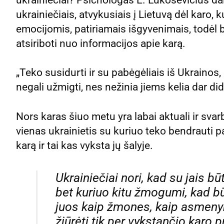
ukrainiečiai? Psichologas E. Lukoševičius dal
ukrainiečiais, atvykusiais į Lietuvą dėl karo, k
emocijomis, patiriamais išgyvenimais, todėl 
atsiriboti nuo informacijos apie karą.
„Teko susidurti ir su pabėgėliais iš Ukrainos
negali užmigti, nes nežinia jiems kelia dar di
Nors karas šiuo metu yra labai aktuali ir svar
vienas ukrainietis su kuriuo teko bendrauti pa
karą ir tai kas vyksta jų šalyje.
Ukrainiečiai nori, kad su jais b
bet kuriuo kitu žmogumi, kad b
juos kaip žmones, kaip asmenyb
žiūrėti tik per vykstančio karo 