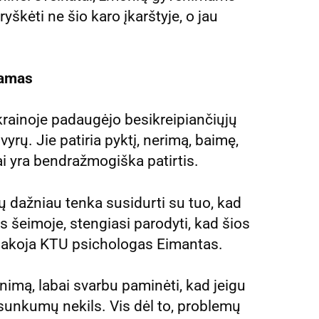
ryškėti ne šio karo įkarštyje, o jau
jamas
krainoje padaugėjo besikreipiančiųjų
yrų. Jie patiria pyktį, nerimą, baimę,
ai yra bendražmogiška patirtis.
esų dažniau tenka susidurti su tuo, kad
s šeimoje, stengiasi parodyti, kad šios
pasakoja KTU psichologas Eimantas.
imą, labai svarbu paminėti, kad jeigu
o sunkumų nekils. Vis dėl to, problemų