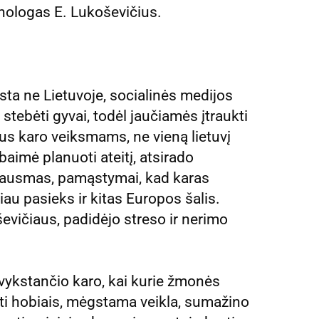
sichologas E. Lukoševičius.
sta ne Lietuvoje, socialinės medijos
 stebėti gyvai, todėl jaučiamės įtraukti
jus karo veiksmams, ne vieną lietuvį
aimė planuoti ateitį, atsirado
ausmas, pamąstymai, kad karas
iau pasieks ir kitas Europos šalis.
evičiaus, padidėjo streso ir nerimo
 vykstančio karo, kai kurie žmonės
ti hobiais, mėgstama veikla, sumažino