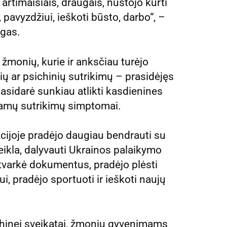
artimaisiais, draugais, nustojo kurti
, pavyzdžiui, ieškoti būsto, darbo“, –
ogas.
i žmonių, kurie ir anksčiau turėjo
ų ar psichinių sutrikimų – prasidėjęs
pasidarė sunkiau atlikti kasdienines
riamų sutrikimų simptomai.
uacijoje pradėjo daugiau bendrauti su
veikla, dalyvauti Ukrainos palaikymo
tvarkė dokumentus, pradėjo plėsti
ui, pradėjo sportuoti ir ieškoti naujų
ichinei sveikatai, žmonių gyvenimams