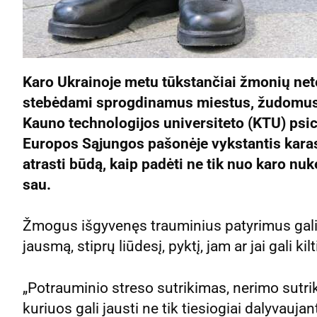
Karo Ukrainoje metu tūkstančiai žmonių net
stebėdami sprogdinamus miestus, žudomus ž
Kauno technologijos universiteto (KTU) psi
Europos Sąjungos pašonėje vykstantis karas 
atrasti būdą, kaip padėti ne tik nuo karo nu
sau.
Žmogus išgyvenęs trauminius patyrimus gali
jausmą, stiprų liūdesį, pyktį, jam ar jai gali k
„Potrauminio streso sutrikimas, nerimo sutrik
kuriuos gali jausti ne tik tiesiogiai dalyvauja