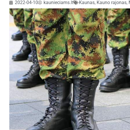
2022-04-10
kaunieciams.lt
Kaunas, Kauno rajonas
,