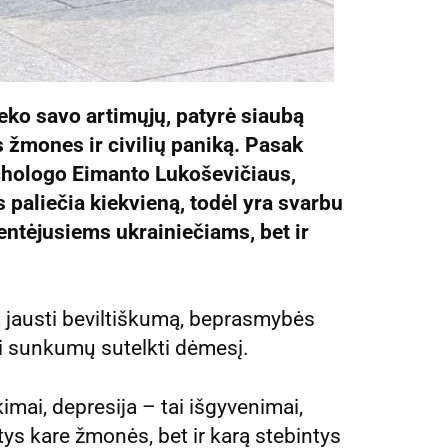
eko savo artimųjų, patyrė siaubą
mones ir civilių paniką. Pasak
chologo Eimanto Lukoševičiaus,
paliečia kiekvieną, todėl yra svarbu
kentėjusiems ukrainiečiams, bet ir
 jausti beviltiškumą, beprasmybės
ilti sunkumų sutelkti dėmesį.
imai, depresija – tai išgyvenimai,
ntys kare žmonės, bet ir karą stebintys