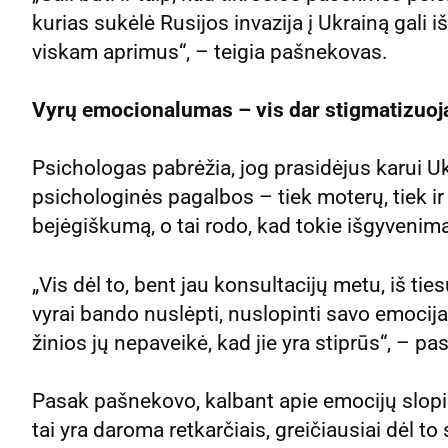
kurias sukėlė Rusijos invazija į Ukrainą gali iš
viskam aprimus“, – teigia pašnekovas.
Vyrų emocionalumas – vis dar stigmatizuo
Psichologas pabrėžia, jog prasidėjus karui U
psichologinės pagalbos – tiek moterų, tiek ir v
bejėgiškumą, o tai rodo, kad tokie išgyvenim
„Vis dėl to, bent jau konsultacijų metu, iš ti
vyrai bando nuslėpti, nuslopinti savo emocija
žinios jų nepaveikė, kad jie yra stiprūs“, – 
Pasak pašnekovo, kalbant apie emocijų slopin
tai yra daroma retkarčiais, greičiausiai dėl t