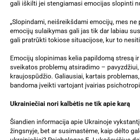
gali iškilti jei stengiamasi emocijas slopinti n
„Slopindami, neišreikšdami emocijų, mes ne pr
emocijų sulaikymas gali jas tik dar labiau sust
gali pratrūkti tokiose situacijose, kur to nes
Emocijų slopinimas kelia papildomą stresą ir 
sveikatos problemų atsiradimo – pavyzdžiui, 
kraujospūdžio. Galiausiai, kartais problemas,
bandoma įveikti vartojant įvairias psichotrop
Ukrainiečiai nori kalbėtis ne tik apie karą
Šiandien informacija apie Ukrainoje vykstant
žingsnyje, bet ar susimastėme, kaip dėlto gal