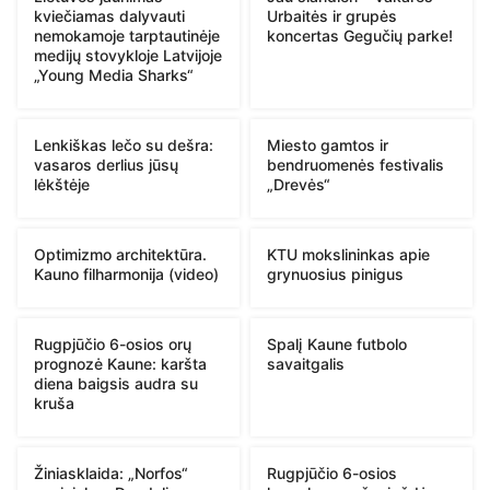
kviečiamas dalyvauti
Urbaitės ir grupės
nemokamoje tarptautinėje
koncertas Gegučių parke!
medijų stovykloje Latvijoje
„Young Media Sharks“
Lenkiškas lečo su dešra:
Miesto gamtos ir
vasaros derlius jūsų
bendruomenės festivalis
lėkštėje
„Drevės“
Optimizmo architektūra.
KTU mokslininkas apie
Kauno filharmonija (video)
grynuosius pinigus
Rugpjūčio 6-osios orų
Spalį Kaune futbolo
prognozė Kaune: karšta
savaitgalis
diena baigsis audra su
kruša
Žiniasklaida: „Norfos“
Rugpjūčio 6-osios