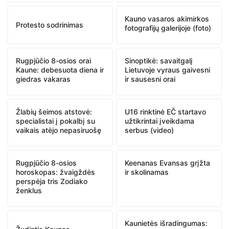
Kauno vasaros akimirkos
Protesto sodrinimas
fotografijų galerijoje (foto)
Rugpjūčio 8-osios orai
Sinoptikė: savaitgalį
Kaune: debesuota diena ir
Lietuvoje vyraus gaivesni
giedras vakaras
ir sausesni orai
Žlabių šeimos atstovė:
U16 rinktinė EČ startavo
specialistai į pokalbį su
užtikrintai įveikdama
vaikais atėjo nepasiruošę
serbus (video)
Rugpjūčio 8-osios
Keenanas Evansas grįžta
horoskopas: žvaigždės
ir skolinamas
perspėja tris Zodiako
ženklus
Kaunietės išradingumas: