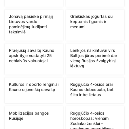
Jonavą pasiekė pirmąjį
Graikiškas jogurtas su
Lietuvos vardo
keptomis figomis ir
paminėjimą liudijanti
medumi
faksimilė
Praėjusią savaitę Kauno
Lenkijos naikintuvai virš
apskrityje nustatyti 25
Baltijos jūros perėmė dar
neblaivūs vairuotojai
vieną Rusijos žvalgybinį
lėktuvą
Kultūros ir sporto renginiai
Rugpjūčio 4-osios orai
Kauno rajone šią savaitę
Kaune: debesuota, bet
šilta ir be lietaus
Mobilizacijos bangos
Rugpjūčio 4-osios
Rusijoje
horoskopas: vienam
Zodiako ženklui –
ypatingas perspėjimas