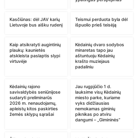
Kasčiūnas: dėl JAV karių
Teismui perduota byla dėl
Lietuvoje bus aišku rudenį
išpuolio prieš teisėją
Kaip atsikratyti augintinių
Kėdainių dvaro sodybos
plaukų: kaunietės
minaretas tapo jau
atskleista paslaptis slypi
aštuntuoju Kėdainių
virtuvėje
krašto muziejaus
padaliniu
Kėdainių rajono
Jau rugpjūčio 1 d.
savivaldybės seniūnijose
lauksime visų Kėdainių
sudaryti preliminarūs
miesto parke, kuriame
2026 m. nenaudojamų,
vyks didžiausias
apleistų kitos paskirties
nemokamas giminių
žemės sklypų sąrašai
piknikas po atviru
dangumi – „Gimininės”