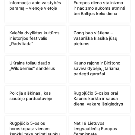
informacija apie valstybės
Europos diena stalinizmo
paramą – vienoje vietoje
ir nacizmo aukoms atminti
bei Baltijos kelio diena
Kviečia dvyliktas kultūros
Gong bao vištiena –
ir istorijos festivalis
vasariška klasika jūsų
„Radviliada“
pietums
UKraina toliau daužo
Kauno rajone ir Birštono
„Wildberries“ sandėlius
savivaldybėje, įtariama,
padegti garažai
Policija aiškinasi, kas
Rugpjūčio 5-osios orai
siautėjo parduotuvėje
Kaune: karšta ir sausa
diena, vakare išsigiedrys
Rugpjūčio 5-osios
Net 19 Lietuvos
horoskopas: vienam
lengvaatlečių Europos
ženklui teks priimti sunkų
čempionate