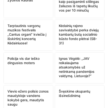
Žydintis Kaunas
kaip pasigaminti stilingas
žaliuzes iš tapetų likučių
vos per 10 minučių
Tarptautinis vargonų
Kėdainių rajono
muzikos festivalis
savivaldybė perka dviejų
„Cantus organi“ kviečia į
kambarių butą socialinio
išskirtinį koncertą
būsto fondo plėtrai (SB-
Kėdainiuose!
31)
Policija vis dar ieško
Ignas Vėgėlė: „JAV
dingusios moters
reikalaujama
atsakomybės už
netinkamą pandemijos
valdymą. Lietuvoje?“
Vievio ežero poilsio zonos
Švęskime okupantų
maudykloje vandens
išsinešdinimą
kokybė gera, maudytis
saugu