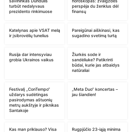
savininkas Dundulis
horoskopas: žvaigždės
turbūt nedalyvaus
perspėja du ženklus dėl
prezidento rinkimuose
finansų
Katelynas apie VSAT melą
Pareigūnai aiškinasi, kas
ir įsibrovėlių tunelius
sugadino svetimą turtą
Rusija dar intensyviau
Žiurkės sode ir
grobia Ukrainos vaikus
sandėliuke? Patikrinti
būdai, kurie jas atbaidys
natūraliai
Festivalį „ConTempo“
„Meta Duo“ koncertas –
uždarys sudėtingas
jau šiandien!
pasirodymas aštuonių
metrų aukštyje ir piknikas
Santakoje
Kas man priklauso? Visa
Rugpjūčio 23-iąją minima