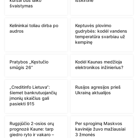
kursai bus laiko
išskirtinė
švaistymas
Kelininkai toliau dirba po
Keptuvės plovimo
audros
gudrybės: kodėl vandens
temperatūra svarbiau už
kempinę
Pratybos „Kęstučio
Kodėl Kaunas medžioja
smūgis 26“
elektronikos inžinierius?
„Creditinfo Lietuva“:
Rusijos agresijos prieš
šiemet bankrutuojančių
Ukrainą aktualijos
įmonių skaičius gali
pasiekti 915
Rugpjūčio 2-osios orų
Per sprogimą Maskvos
prognozė Kaune: tarp
kavinėje žuvo mažiausiai
giedro ryto ir vakaro –
3 žmonės