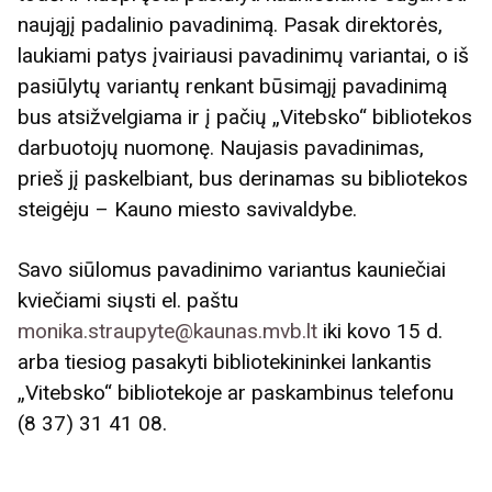
naująjį padalinio pavadinimą. Pasak direktorės,
laukiami patys įvairiausi pavadinimų variantai, o iš
pasiūlytų variantų renkant būsimąjį pavadinimą
bus atsižvelgiama ir į pačių „Vitebsko“ bibliotekos
darbuotojų nuomonę. Naujasis pavadinimas,
prieš jį paskelbiant, bus derinamas su bibliotekos
steigėju – Kauno miesto savivaldybe.
Savo siūlomus pavadinimo variantus kauniečiai
kviečiami siųsti el. paštu
monika.straupyte@kaunas.mvb.lt
iki kovo 15 d.
arba tiesiog pasakyti bibliotekininkei lankantis
„Vitebsko“ bibliotekoje ar paskambinus telefonu
(8 37) 31 41 08.