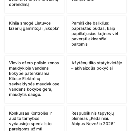
sprendimą
Kinija smogė Lietuvos
Pamirškite baliklius:
lazerių gamintojai „Ekspla“
paprastas būdas, kaip
papilkėjusias kojines vėl
paversti akinančiai
baltomis
Vievio ežero poilsio zonos
Ažytėnų tilto statybvietėje
maudykloje vandens
– akivaizdūs pokyčiai
kokybė patenkinama.
Kitose Elektrėnų
savivaldybės maudyklose
vandens kokybė gera,
maudytis saugu.
Konkursas Kontrolės ir
Respublikinis tapytojų
audito tarnybos
pleneras „Kėdainiai.
vyriausiojo specialisto
Abipus Nevėžio 2026“
pareigoms užimti