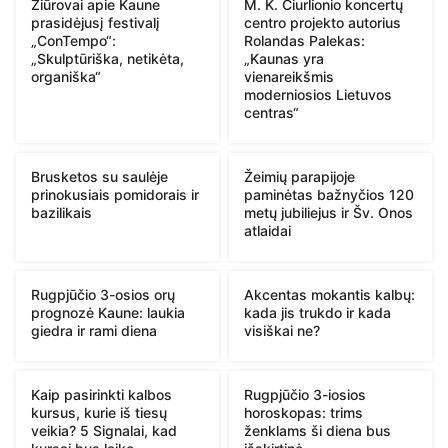
Žiūrovai apie Kaune
M. K. Čiurlionio koncertų
prasidėjusį festivalį
centro projekto autorius
„ConTempo“:
Rolandas Palekas:
„Skulptūriška, netikėta,
„Kaunas yra
organiška“
vienareikšmis
moderniosios Lietuvos
centras“
Brusketos su saulėje
Žeimių parapijoje
prinokusiais pomidorais ir
paminėtas bažnyčios 120
bazilikais
metų jubiliejus ir Šv. Onos
atlaidai
Rugpjūčio 3-osios orų
Akcentas mokantis kalbų:
prognozė Kaune: laukia
kada jis trukdo ir kada
giedra ir rami diena
visiškai ne?
Kaip pasirinkti kalbos
Rugpjūčio 3-iosios
kursus, kurie iš tiesų
horoskopas: trims
veikia? 5 Signalai, kad
ženklams ši diena bus