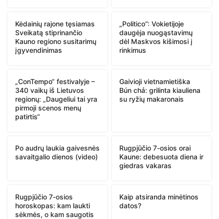
Kėdainių rajone tęsiamas
„Politico”: Vokietijoje
Sveikatą stiprinančio
daugėja nuogąstavimų
Kauno regiono susitarimų
dėl Maskvos kišimosi į
įgyvendinimas
rinkimus
„ConTempo“ festivalyje –
Gaivioji vietnamietiška
340 vaikų iš Lietuvos
Bún chả: grilinta kiauliena
regionų: „Daugeliui tai yra
su ryžių makaronais
pirmoji scenos menų
patirtis“
Po audrų laukia gaivesnės
Rugpjūčio 7-osios orai
savaitgalio dienos (video)
Kaune: debesuota diena ir
giedras vakaras
Rugpjūčio 7-osios
Kaip atsiranda minėtinos
horoskopas: kam laukti
datos?
sėkmės, o kam saugotis