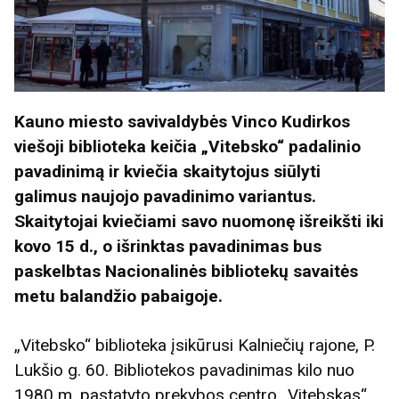
Kauno miesto savivaldybės Vinco Kudirkos
viešoji biblioteka keičia „Vitebsko“ padalinio
pavadinimą ir kviečia skaitytojus siūlyti
galimus naujojo pavadinimo variantus.
Skaitytojai kviečiami savo nuomonę išreikšti iki
kovo 15 d., o išrinktas pavadinimas bus
paskelbtas Nacionalinės bibliotekų savaitės
metu balandžio pabaigoje.
„Vitebsko“ biblioteka įsikūrusi Kalniečių rajone, P.
Lukšio g. 60. Bibliotekos pavadinimas kilo nuo
1980 m. pastatyto prekybos centro „Vitebskas“,