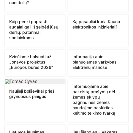
nuostolių?
Kaip penki paprasti
Ką pasauliui kuria Kauno
augalai gali išgelbėti jūsų
elektronikos inžinieriai?
derlių: patarimai
sodininkams
Kviečiame balsuoti už
Informacija apie
Jonavos projektus
planuojamas varžybas
„Europos burės 2026“
Elektrėnų mariose
Informuojame apie
Naujieji bolševikai prieš
pakeistą prašymų dėl
grynuosius pinigus
žemės sklypų
pagrindinės žemės
naudojimo paskirties
keitimo teikimo tvarką
Lietuvos jaunimas
Jau šiandien – Vakarės