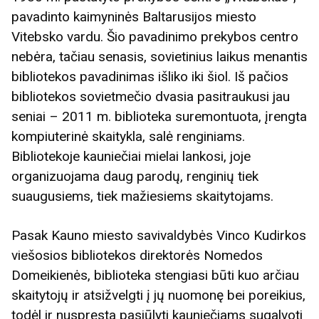
pavadinto kaimyninės Baltarusijos miesto
Vitebsko vardu. Šio pavadinimo prekybos centro
nebėra, tačiau senasis, sovietinius laikus menantis
bibliotekos pavadinimas išliko iki šiol. Iš pačios
bibliotekos sovietmečio dvasia pasitraukusi jau
seniai – 2011 m. biblioteka suremontuota, įrengta
kompiuterinė skaitykla, salė renginiams.
Bibliotekoje kauniečiai mielai lankosi, joje
organizuojama daug parodų, renginių tiek
suaugusiems, tiek mažiesiems skaitytojams.
Pasak Kauno miesto savivaldybės Vinco Kudirkos
viešosios bibliotekos direktorės Nomedos
Domeikienės, biblioteka stengiasi būti kuo arčiau
skaitytojų ir atsižvelgti į jų nuomonę bei poreikius,
todėl ir nuspręsta pasiūlyti kauniečiams sugalvoti