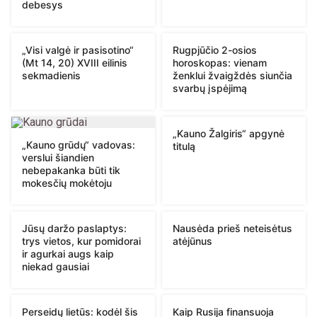
debesys
„Visi valgė ir pasisotino“
Rugpjūčio 2-osios
(Mt 14, 20) XVIII eilinis
horoskopas: vienam
sekmadienis
ženklui žvaigždės siunčia
svarbų įspėjimą
„Kauno Žalgiris“ apgynė
„Kauno grūdų“ vadovas:
titulą
verslui šiandien
nebepakanka būti tik
mokesčių mokėtoju
Jūsų daržo paslaptys:
Nausėda prieš neteisėtus
trys vietos, kur pomidorai
atėjūnus
ir agurkai augs kaip
niekad gausiai
Perseidų lietūs: kodėl šis
Kaip Rusija finansuoja