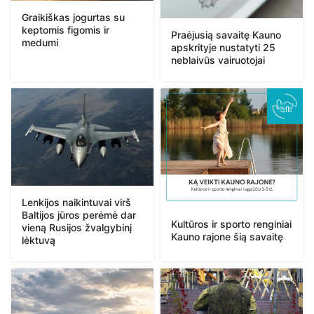
Graikiškas jogurtas su
keptomis figomis ir
Praėjusią savaitę Kauno
medumi
apskrityje nustatyti 25
neblaivūs vairuotojai
Lenkijos naikintuvai virš
Baltijos jūros perėmė dar
Kultūros ir sporto renginiai
vieną Rusijos žvalgybinį
Kauno rajone šią savaitę
lėktuvą