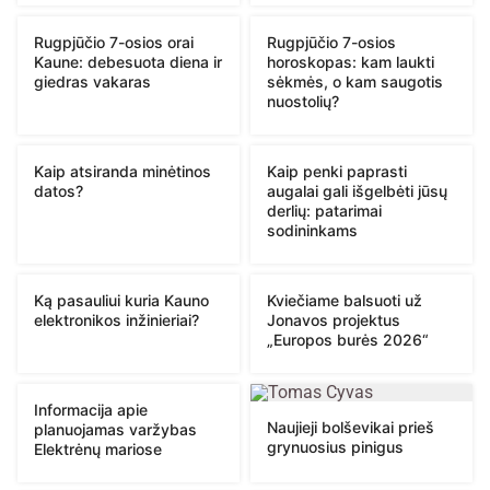
Rugpjūčio 7-osios orai
Rugpjūčio 7-osios
Kaune: debesuota diena ir
horoskopas: kam laukti
giedras vakaras
sėkmės, o kam saugotis
nuostolių?
Kaip atsiranda minėtinos
Kaip penki paprasti
datos?
augalai gali išgelbėti jūsų
derlių: patarimai
sodininkams
Ką pasauliui kuria Kauno
Kviečiame balsuoti už
elektronikos inžinieriai?
Jonavos projektus
„Europos burės 2026“
Informacija apie
Naujieji bolševikai prieš
planuojamas varžybas
grynuosius pinigus
Elektrėnų mariose