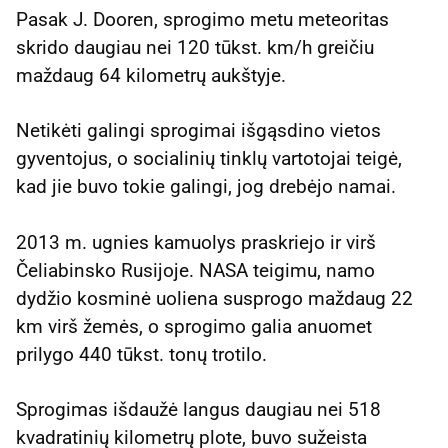
Pasak J. Dooren, sprogimo metu meteoritas
skrido daugiau nei 120 tūkst. km/h greičiu
maždaug 64 kilometrų aukštyje.
Netikėti galingi sprogimai išgąsdino vietos
gyventojus, o socialinių tinklų vartotojai teigė,
kad jie buvo tokie galingi, jog drebėjo namai.
2013 m. ugnies kamuolys praskriejo ir virš
Čeliabinsko Rusijoje. NASA teigimu, namo
dydžio kosminė uoliena susprogo maždaug 22
km virš žemės, o sprogimo galia anuomet
prilygo 440 tūkst. tonų trotilo.
Sprogimas išdaužė langus daugiau nei 518
kvadratinių kilometrų plote, buvo sužeista