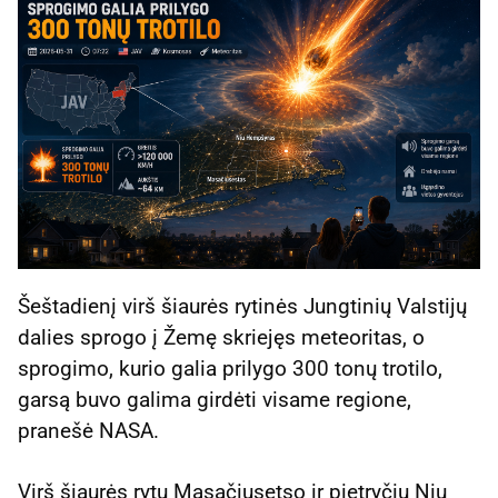
Šeštadienį virš šiaurės rytinės Jungtinių Valstijų
dalies sprogo į Žemę skriejęs meteoritas, o
sprogimo, kurio galia prilygo 300 tonų trotilo,
garsą buvo galima girdėti visame regione,
pranešė NASA.
Virš šiaurės rytų Masačiusetso ir pietryčių Niu