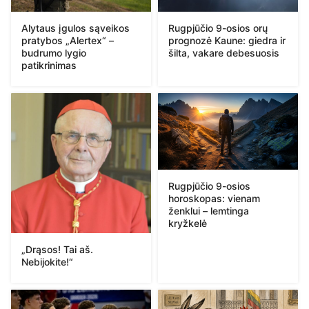
Alytaus įgulos sąveikos
Rugpjūčio 9-osios orų
pratybos „Alertex“ –
prognozė Kaune: giedra ir
budrumo lygio
šilta, vakare debesuosis
patikrinimas
Rugpjūčio 9-osios
horoskopas: vienam
ženklui – lemtinga
kryžkelė
„Drąsos! Tai aš.
Nebijokite!“