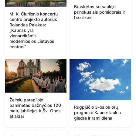
Brusketos su saulėje
prinokusiais pomidorais ir
M. K. Čiurlionio koncertų
bazilikais
centro projekto autorius
Rolandas Palekas:
„Kaunas yra
vienareikšmis
moderniosios Lietuvos
centras“
Žeimių parapijoje
paminėtas bažnyčios 120
Rugpjūčio 3-osios orų
metų jubiliejus ir Šv. Onos
prognozė Kaune: laukia
atlaidai
giedra ir rami diena