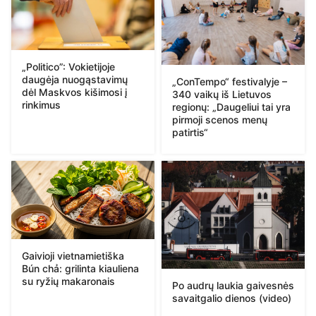
„Politico”: Vokietijoje
daugėja nuogąstavimų
„ConTempo“ festivalyje –
dėl Maskvos kišimosi į
340 vaikų iš Lietuvos
rinkimus
regionų: „Daugeliui tai yra
pirmoji scenos menų
patirtis“
Gaivioji vietnamietiška
Bún chả: grilinta kiauliena
su ryžių makaronais
Po audrų laukia gaivesnės
savaitgalio dienos (video)