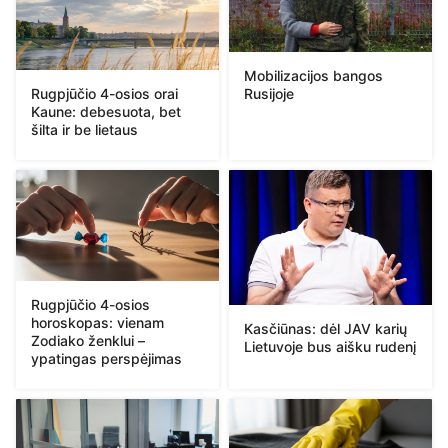
Mobilizacijos bangos
Rugpjūčio 4-osios orai
Rusijoje
Kaune: debesuota, bet
šilta ir be lietaus
Rugpjūčio 4-osios
horoskopas: vienam
Kasčiūnas: dėl JAV karių
Zodiako ženklui –
Lietuvoje bus aišku rudenį
ypatingas perspėjimas