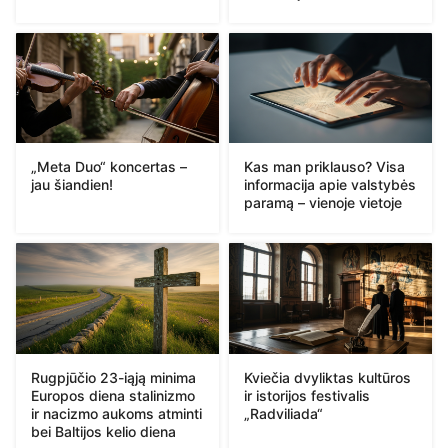
„Meta Duo“ koncertas –
Kas man priklauso? Visa
jau šiandien!
informacija apie valstybės
paramą – vienoje vietoje
Rugpjūčio 23-iąją minima
Kviečia dvyliktas kultūros
Europos diena stalinizmo
ir istorijos festivalis
ir nacizmo aukoms atminti
„Radviliada“
bei Baltijos kelio diena