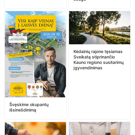
Kėdainių rajone tęsiamas
Sveikatą stiprinančio
Kauno regiono susitarimų
įgyvendinimas
Švęskime okupantų
išsinešdinimą