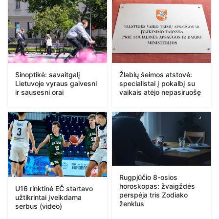
Sinoptikė: savaitgalį
Žlabių šeimos atstovė:
Lietuvoje vyraus gaivesni
specialistai į pokalbį su
ir sausesni orai
vaikais atėjo nepasiruošę
Rugpjūčio 8-osios
horoskopas: žvaigždės
U16 rinktinė EČ startavo
perspėja tris Zodiako
užtikrintai įveikdama
ženklus
serbus (video)