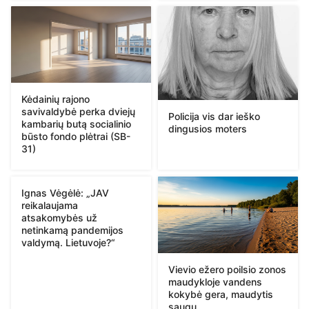
Kėdainių rajono
savivaldybė perka dviejų
Policija vis dar ieško
kambarių butą socialinio
dingusios moters
būsto fondo plėtrai (SB-
31)
Ignas Vėgėlė: „JAV
reikalaujama
atsakomybės už
netinkamą pandemijos
valdymą. Lietuvoje?“
Vievio ežero poilsio zonos
maudykloje vandens
kokybė gera, maudytis
saugu