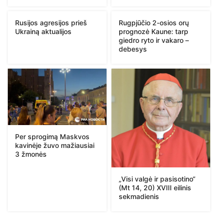
Rusijos agresijos prieš
Rugpjūčio 2-osios orų
Ukrainą aktualijos
prognozė Kaune: tarp
giedro ryto ir vakaro –
debesys
Per sprogimą Maskvos
kavinėje žuvo mažiausiai
3 žmonės
„Visi valgė ir pasisotino“
(Mt 14, 20) XVIII eilinis
sekmadienis