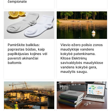
čempionate
Pamirškite baliklius:
Vievio ežero poilsio zonos
paprastas būdas, kaip
maudykloje vandens
papilkėjusias kojines vėl
kokybė patenkinama.
paversti akinančiai
Kitose Elektrėnų
baltomis
savivaldybės maudyklose
vandens kokybė gera,
maudytis saugu.