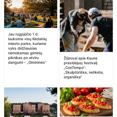
Jau rugpjūčio 1 d.
lauksime visų Kėdainių
miesto parke, kuriame
vyks didžiausias
nemokamas giminių
piknikas po atviru
Žiūrovai apie Kaune
dangumi – „Gimininės”
prasidėjusį festivalį
„ConTempo“:
„Skulptūriška, netikėta,
organiška“