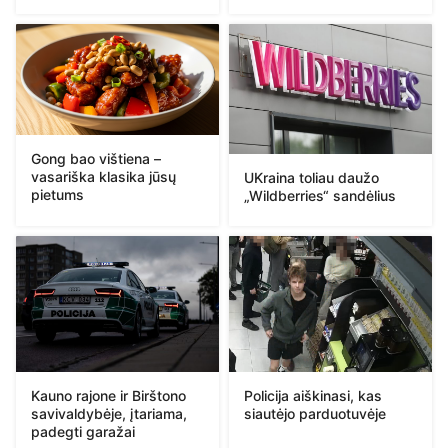
Gong bao vištiena –
vasariška klasika jūsų
UKraina toliau daužo
pietums
„Wildberries“ sandėlius
Kauno rajone ir Birštono
Policija aiškinasi, kas
savivaldybėje, įtariama,
siautėjo parduotuvėje
padegti garažai