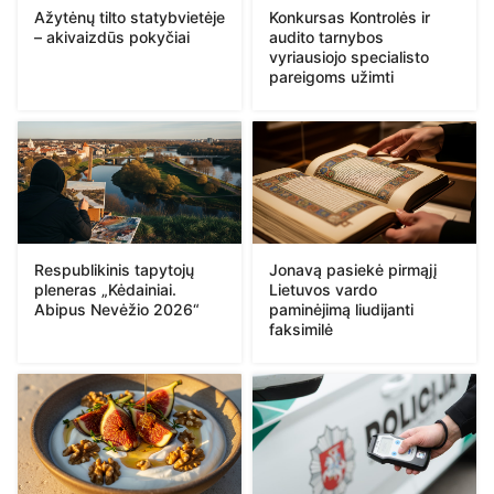
Ažytėnų tilto statybvietėje
Konkursas Kontrolės ir
– akivaizdūs pokyčiai
audito tarnybos
vyriausiojo specialisto
pareigoms užimti
Respublikinis tapytojų
Jonavą pasiekė pirmąjį
pleneras „Kėdainiai.
Lietuvos vardo
Abipus Nevėžio 2026“
paminėjimą liudijanti
faksimilė