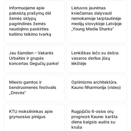
Informuojame apie
Lietuvos jaunimas
pakeistą prašymų dėl
kviečiamas dalyvauti
žemės sklypų
nemokamoje tarptautinėje
pagrindinės žemės
medijų stovykloje Latvijoje
naudojimo paskirties
„Young Media Sharks“
keitimo teikimo tvarką
Jau šiandien – Vakarės
Lenkiškas lečo su dešra:
Urbaitės ir grupės
vasaros derlius jūsų
koncertas Gegučių parke!
lėkštėje
Miesto gamtos ir
Optimizmo architektūra.
bendruomenės festivalis
Kauno filharmonija (video)
„Drevės“
KTU mokslininkas apie
Rugpjūčio 6-osios orų
grynuosius pinigus
prognozė Kaune: karšta
diena baigsis audra su
kruša