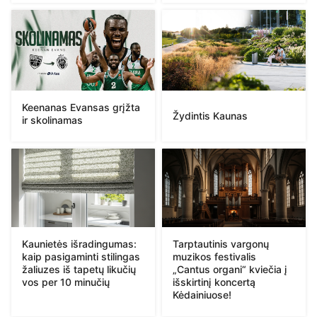
Keenanas Evansas grįžta
Žydintis Kaunas
ir skolinamas
Kaunietės išradingumas:
Tarptautinis vargonų
kaip pasigaminti stilingas
muzikos festivalis
žaliuzes iš tapetų likučių
„Cantus organi“ kviečia į
vos per 10 minučių
išskirtinį koncertą
Kėdainiuose!