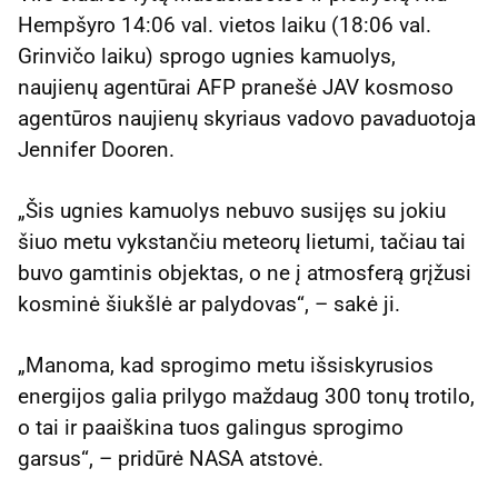
Hempšyro 14:06 val. vietos laiku (18:06 val.
Grinvičo laiku) sprogo ugnies kamuolys,
naujienų agentūrai AFP pranešė JAV kosmoso
agentūros naujienų skyriaus vadovo pavaduotoja
Jennifer Dooren.
„Šis ugnies kamuolys nebuvo susijęs su jokiu
šiuo metu vykstančiu meteorų lietumi, tačiau tai
buvo gamtinis objektas, o ne į atmosferą grįžusi
kosminė šiukšlė ar palydovas“, – sakė ji.
„Manoma, kad sprogimo metu išsiskyrusios
energijos galia prilygo maždaug 300 tonų trotilo,
o tai ir paaiškina tuos galingus sprogimo
garsus“, – pridūrė NASA atstovė.