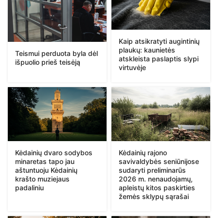
Kaip atsikratyti augintinių
plaukų: kaunietės
Teismui perduota byla dėl
atskleista paslaptis slypi
išpuolio prieš teisėją
virtuvėje
Kėdainių dvaro sodybos
Kėdainių rajono
minaretas tapo jau
savivaldybės seniūnijose
aštuntuoju Kėdainių
sudaryti preliminarūs
krašto muziejaus
2026 m. nenaudojamų,
padaliniu
apleistų kitos paskirties
žemės sklypų sąrašai