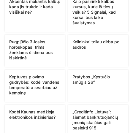
Akcentas mokantis kalbų:
Kaip pasirinkti kalbos
kada jis trukdo ir kada
kursus, kurie iš tiesų
visiškai ne?
veikia? 5 Signalai, kad
kursai bus laiko
švaistymas
Rugpjūčio 3-iosios
Kelininkai toliau dirba po
horoskopas: trims
audros
ženklams ši diena bus
išskirtinė
Keptuvės plovimo
Pratybos „Kęstučio
gudrybės: kodėl vandens
smūgis 26“
temperatūra svarbiau už
kempinę
Kodėl Kaunas medžioja
„Creditinfo Lietuva“:
elektronikos inžinierius?
šiemet bankrutuojančių
įmonių skaičius gali
pasiekti 915