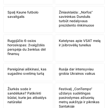
Spalį Kaune futbolo
Žiniasklaida: „Norfos“
savaitgalis
savininkas Dundulis
turbūt nedalyvaus
prezidento rinkimuose
Rugpjūčio 6-osios
Katelynas apie VSAT melą
horoskopas: žvaigždės
ir įsibrovėlių tunelius
perspėja du ženklus dėl
finansų
Pareigūnai aiškinasi, kas
Rusija dar intensyviau
sugadino svetimą turtą
grobia Ukrainos vaikus
Žiurkės sode ir
Festivalį „ConTempo“
sandėliuke? Patikrinti
uždarys sudėtingas
būdai, kurie jas atbaidys
pasirodymas aštuonių
natūraliai
metrų aukštyje ir piknikas
Santakoje