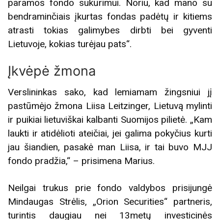
paramos fondo sukūrimui. Noriu, kad mano su
bendraminčiais įkurtas fondas padėtų ir kitiems
atrasti tokias galimybes dirbti bei gyventi
Lietuvoje, kokias turėjau pats“.
Įkvėpė žmona
Verslininkas sako, kad lemiamam žingsniui jį
pastūmėjo žmona Liisa Leitzinger, Lietuvą mylinti
ir puikiai lietuviškai kalbanti Suomijos pilietė. „Kam
laukti ir atidėlioti ateičiai, jei galima pokyčius kurti
jau šiandien, pasakė man Liisa, ir tai buvo MJJ
fondo pradžia,“ – prisimena Marius.
Neilgai trukus prie fondo valdybos prisijungė
Mindaugas Strėlis, „Orion Securities“ partneris,
turintis daugiau nei 13metų investicinės