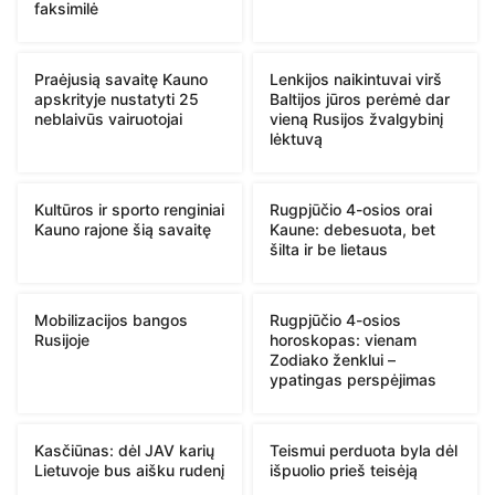
faksimilė
Praėjusią savaitę Kauno
Lenkijos naikintuvai virš
apskrityje nustatyti 25
Baltijos jūros perėmė dar
neblaivūs vairuotojai
vieną Rusijos žvalgybinį
lėktuvą
Kultūros ir sporto renginiai
Rugpjūčio 4-osios orai
Kauno rajone šią savaitę
Kaune: debesuota, bet
šilta ir be lietaus
Mobilizacijos bangos
Rugpjūčio 4-osios
Rusijoje
horoskopas: vienam
Zodiako ženklui –
ypatingas perspėjimas
Kasčiūnas: dėl JAV karių
Teismui perduota byla dėl
Lietuvoje bus aišku rudenį
išpuolio prieš teisėją