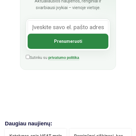
Aktualiausios naujienos, renginiai ir
svarbiausi įvykiai – vienoje vietoje.
Sutinku su
privatumo politika
Daugiau naujienų:
Katelynas apie VSAT melą
Pareigūnai aiškinasi, kas