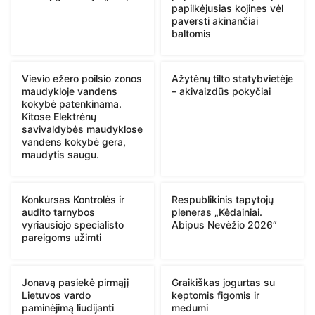
papilkėjusias kojines vėl
paversti akinančiai
baltomis
Vievio ežero poilsio zonos
Ažytėnų tilto statybvietėje
maudykloje vandens
– akivaizdūs pokyčiai
kokybė patenkinama.
Kitose Elektrėnų
savivaldybės maudyklose
vandens kokybė gera,
maudytis saugu.
Konkursas Kontrolės ir
Respublikinis tapytojų
audito tarnybos
pleneras „Kėdainiai.
vyriausiojo specialisto
Abipus Nevėžio 2026“
pareigoms užimti
Jonavą pasiekė pirmąjį
Graikiškas jogurtas su
Lietuvos vardo
keptomis figomis ir
paminėjimą liudijanti
medumi