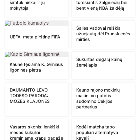
šimtukininkai ir jų
turėsiantis žalgiriečių bei
mokytojai
bent vieną NBA žaidėją
Šalies vadovai reiškia
užuojautą dėl Prunskienės
UEFA meta pirštinę FIFA
mirties
Sukurtas degalų kainų
Kaune tęsiama K. Griniaus
žemėlapis
ligoninės plėtra
DAUMANTO LEVO
Kauno rajono mokinių
TODESO PARODA:
maitinimo patirtis
MOZĖS KLAJONĖS
sudomino Čekijos
partnerius
Vasaros skonis: lenkiški
Kodėl matcha tapo
mėsos kukuliai
populiari alternatyva
kreminiame krapų padaže
kavai?