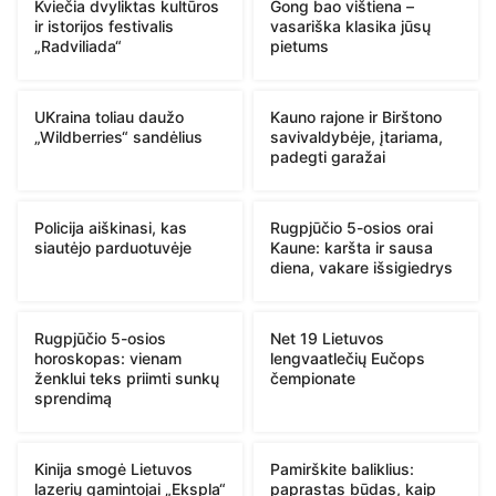
Kviečia dvyliktas kultūros
Gong bao vištiena –
ir istorijos festivalis
vasariška klasika jūsų
„Radviliada“
pietums
UKraina toliau daužo
Kauno rajone ir Birštono
„Wildberries“ sandėlius
savivaldybėje, įtariama,
padegti garažai
Policija aiškinasi, kas
Rugpjūčio 5-osios orai
siautėjo parduotuvėje
Kaune: karšta ir sausa
diena, vakare išsigiedrys
Rugpjūčio 5-osios
Net 19 Lietuvos
horoskopas: vienam
lengvaatlečių Eučops
ženklui teks priimti sunkų
čempionate
sprendimą
Kinija smogė Lietuvos
Pamirškite baliklius:
lazerių gamintojai „Ekspla“
paprastas būdas, kaip