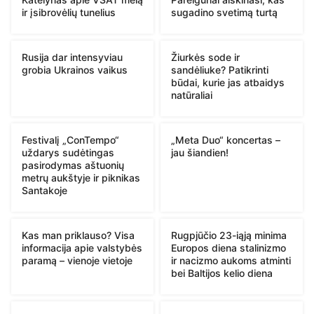
ir įsibrovėlių tunelius
sugadino svetimą turtą
Rusija dar intensyviau
Žiurkės sode ir
grobia Ukrainos vaikus
sandėliuke? Patikrinti
būdai, kurie jas atbaidys
natūraliai
Festivalį „ConTempo“
„Meta Duo“ koncertas –
uždarys sudėtingas
jau šiandien!
pasirodymas aštuonių
metrų aukštyje ir piknikas
Santakoje
Kas man priklauso? Visa
Rugpjūčio 23-iąją minima
informacija apie valstybės
Europos diena stalinizmo
paramą – vienoje vietoje
ir nacizmo aukoms atminti
bei Baltijos kelio diena