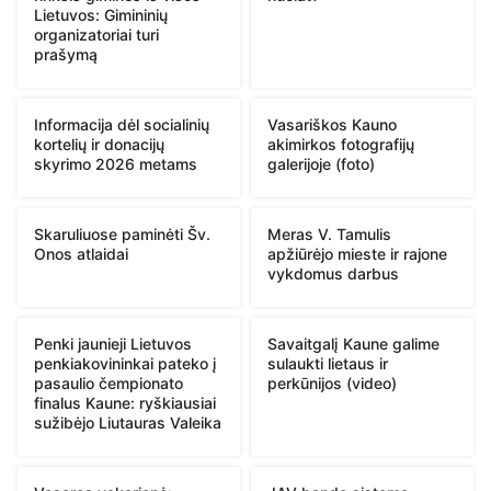
Lietuvos: Gimininių
organizatoriai turi
prašymą
Informacija dėl socialinių
Vasariškos Kauno
kortelių ir donacijų
akimirkos fotografijų
skyrimo 2026 metams
galerijoje (foto)
Skaruliuose paminėti Šv.
Meras V. Tamulis
Onos atlaidai
apžiūrėjo mieste ir rajone
vykdomus darbus
Penki jaunieji Lietuvos
Savaitgalį Kaune galime
penkiakovininkai pateko į
sulaukti lietaus ir
pasaulio čempionato
perkūnijos (video)
finalus Kaune: ryškiausiai
sužibėjo Liutauras Valeika