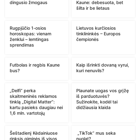
dingusio žmogaus
Kaune: debesuota, bet
šilta ir be lietaus
Rugpjūčio 1-osios
Lietuvos kurčiosios
horoskopas: vienam
tinklininkės – Europos
ženklui – lemtingas
čempionės
sprendimas
Futbolas ir regbis Kaune
Kaip išrinkti dovaną vyrui,
bus?
kuri nenuvils?
„Delfi“ perka
Plaunate uogas vos grįžę
skaitmeninės reklamos
iš parduotuvės?
tinklą „Digital Matter“:
Sužinokite, kodėl tai
kartu pasieks daugiau nei
didžiausia klaida
1,6 mln. vartotojų
Šeštadienį Kėdainiuose
„TikTok“ mus seka
rinksis giminės iš visos
nuolat?