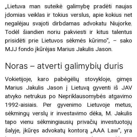
„Lietuva man suteikė galimybę pradėti naujas
įdomias veiklas ir tokius verslus, apie kokius net
negalėjau svajoti dirbdamas advokatu Niujorke.
Todėl šiandien noriu pakviesti ir kitus talentus
prisidėti prie Lietuvos sėkmės kūrimo“, – sako
MJJ fondo įkūrėjas Marius Jakulis Jason.
Noras – atverti galimybių duris
Vokietijoje, karo pabėgėlių stovykloje, gimęs
Marius Jakulis Jason į Lietuvą gyventi iš JAV
atvyko netrukus po Nepriklausomybės atgavimo
1992-aisiais. Per gyvenimo Lietuvoje metus,
sėkmingų verslų ir investavimo dėka, M. Jakulis
tapo vienu sėkmingiausių privačių investuotojų
šalyje, įkūręs advokatų kontorą „AAA Law“, yra