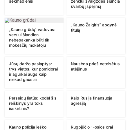
sekmadienis
ženklui žvaigždės siunčia
svarbų įspėjimą
„Kauno Žalgiris“ apgynė
„Kauno grūdų“ vadovas:
titulą
verslui šiandien
nebepakanka būti tik
mokesčių mokėtoju
Jūsų daržo paslaptys:
Nausėda prieš neteisėtus
trys vietos, kur pomidorai
atėjūnus
ir agurkai augs kaip
niekad gausiai
Perseidų lietūs: kodėl šis
Kaip Rusija finansuoja
reiškinys yra toks
agresiją
išskirtinis?
Kauno policija ieško
Rugpjūčio 1-osios orai