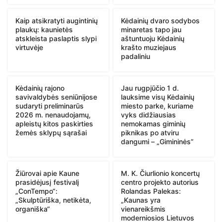
Kaip atsikratyti augintinių
Kėdainių dvaro sodybos
plaukų: kaunietės
minaretas tapo jau
atskleista paslaptis slypi
aštuntuoju Kėdainių
virtuvėje
krašto muziejaus
padaliniu
Kėdainių rajono
Jau rugpjūčio 1 d.
savivaldybės seniūnijose
lauksime visų Kėdainių
sudaryti preliminarūs
miesto parke, kuriame
2026 m. nenaudojamų,
vyks didžiausias
apleistų kitos paskirties
nemokamas giminių
žemės sklypų sąrašai
piknikas po atviru
dangumi – „Gimininės”
Žiūrovai apie Kaune
M. K. Čiurlionio koncertų
prasidėjusį festivalį
centro projekto autorius
„ConTempo“:
Rolandas Palekas:
„Skulptūriška, netikėta,
„Kaunas yra
organiška“
vienareikšmis
moderniosios Lietuvos