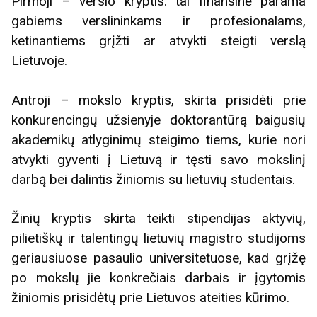
Pirmoji – verslo kryptis: tai finansinė parama
gabiems verslininkams ir profesionalams,
ketinantiems grįžti ar atvykti steigti verslą
Lietuvoje.
Antroji – mokslo kryptis, skirta prisidėti prie
konkurencingų užsienyje doktorantūrą baigusių
akademikų atlyginimų steigimo tiems, kurie nori
atvykti gyventi į Lietuvą ir tęsti savo mokslinį
darbą bei dalintis žiniomis su lietuvių studentais.
Žinių kryptis skirta teikti stipendijas aktyvių,
pilietiškų ir talentingų lietuvių magistro studijoms
geriausiuose pasaulio universitetuose, kad grįžę
po mokslų jie konkrečiais darbais ir įgytomis
žiniomis prisidėtų prie Lietuvos ateities kūrimo.