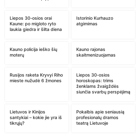
Liepos 30-osios orai
Istorinio Kurhauzo
Kaune: po migloto ryto
atgimimas
laukia giedra ir šilta diena
Kauno policija ieško šių
Kauno rajonas
moterų
skaitmenizuojamas
Rusijos raketa Kryvyi Riho
Liepos 30-osios
mieste nužudė 6 žmones
horoskopas: trims
ženklams žvaigždės
siunčia svarbų perspėjimą
Lietuvos ir Kinijos
Pokalbis apie seniausią
santykiai – kokie jie yra iš
profesionalų dramos
tikrųjų?
teatrą Lietuvoje