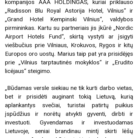
kompanijos AAA HOLDINGAS, kuriai priklauso
„Radisson Blu Royal Astorija Hotel, Vilnius“ ir
„Grand Hotel Kempinski Vilnius“, valdybos
pirmininkas. Kartu su partneriais jis įkūrė „Nordic
Airport Hotels Fund“, skirtą vystyti ar įsigyti
viešbučius prie Vilniaus, Krokuvos, Rygos ir kitų
Europos oro uostų. Marius taip pat yra prisidėjęs
prie „Vilnius tarptautinės mokyklos“ ir „Erudito
licėjaus“ steigimo.
„Būdamas versle siekiau ne tik kurti darbo vietas,
bet ir prisidėti auginant tokią Lietuvą, kurią
aplankantys svečiai, turistai patirtų puikius
įspūdžius ir norėtų atvykti gyventi, dirbti ir
investuoti. Gyvendamas ir investuodamas
Lietuvoje, seniai brandinau mintį skirti lėšų