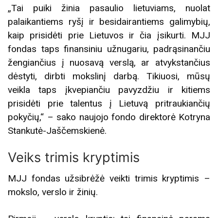
„Tai puiki žinia pasaulio lietuviams, nuolat
palaikantiems ryšį ir besidairantiems galimybių,
kaip prisidėti prie Lietuvos ir čia įsikurti. MJJ
fondas taps finansiniu užnugariu, padrąsinančiu
žengiančius į nuosavą verslą, ar atvykstančius
dėstyti, dirbti mokslinį darbą. Tikiuosi, mūsų
veikla taps įkvepiančiu pavyzdžiu ir kitiems
prisidėti prie talentus į Lietuvą pritraukiančių
pokyčių,“ – sako naujojo fondo direktorė Kotryna
Stankutė-Jaščemskienė.
Veiks trimis kryptimis
MJJ fondas užsibrėžė veikti trimis kryptimis –
mokslo, verslo ir žinių.