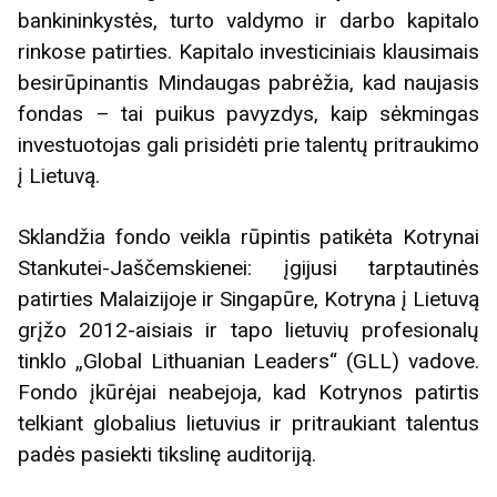
bankininkystės, turto valdymo ir darbo kapitalo
rinkose patirties. Kapitalo investiciniais klausimais
besirūpinantis Mindaugas pabrėžia, kad naujasis
fondas – tai puikus pavyzdys, kaip sėkmingas
investuotojas gali prisidėti prie talentų pritraukimo
į Lietuvą.
Sklandžia fondo veikla rūpintis patikėta Kotrynai
Stankutei-Jaščemskienei: įgijusi tarptautinės
patirties Malaizijoje ir Singapūre, Kotryna į Lietuvą
grįžo 2012-aisiais ir tapo lietuvių profesionalų
tinklo „Global Lithuanian Leaders“ (GLL) vadove.
Fondo įkūrėjai neabejoja, kad Kotrynos patirtis
telkiant globalius lietuvius ir pritraukiant talentus
padės pasiekti tikslinę auditoriją.