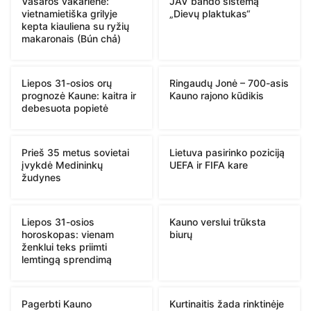
Vasaros vakarienė:
JAV bando sistemą
vietnamietiška grilyje
„Dievų plaktukas“
kepta kiauliena su ryžių
makaronais (Bún chả)
Liepos 31-osios orų
Ringaudų Jonė – 700-asis
prognozė Kaune: kaitra ir
Kauno rajono kūdikis
debesuota popietė
Prieš 35 metus sovietai
Lietuva pasirinko poziciją
įvykdė Medininkų
UEFA ir FIFA kare
žudynes
Liepos 31-osios
Kauno verslui trūksta
horoskopas: vienam
biurų
ženklui teks priimti
lemtingą sprendimą
Pagerbti Kauno
Kurtinaitis žada rinktinėje