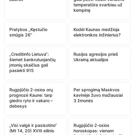
temperatūra svarbiau už
kempinę
Pratybos „Kęstučio
Kodėl Kaunas medžioja
smūgis 26“
elektronikos inžinierius?
„Creditinfo Lietuva“:
Rusijos agresijos prieš
šiemet bankrutuojančių
Ukrainą aktualijos
įmonių skaičius gali
pasiekti 915
Rugpjūčio 2-osios orų
Per sprogimą Maskvos
prognozė Kaune: tarp
kavinėje žuvo mažiausiai
giedro ryto ir vakaro –
3 žmonės
debesys
„Visi valgė ir pasisotino“
Rugpjūčio 2-osios
(Mt 14, 20) XVIII eilinis
horoskopas: vienam