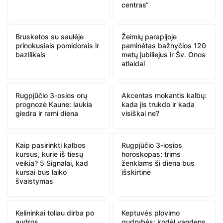
centras“
Brusketos su saulėje
Žeimių parapijoje
prinokusiais pomidorais ir
paminėtas bažnyčios 120
bazilikais
metų jubiliejus ir Šv. Onos
atlaidai
Rugpjūčio 3-osios orų
Akcentas mokantis kalbų:
prognozė Kaune: laukia
kada jis trukdo ir kada
giedra ir rami diena
visiškai ne?
Kaip pasirinkti kalbos
Rugpjūčio 3-iosios
kursus, kurie iš tiesų
horoskopas: trims
veikia? 5 Signalai, kad
ženklams ši diena bus
kursai bus laiko
išskirtinė
švaistymas
Kelininkai toliau dirba po
Keptuvės plovimo
audros
gudrybės: kodėl vandens