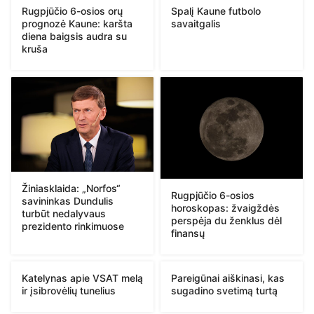
Rugpjūčio 6-osios orų
Spalį Kaune futbolo
prognozė Kaune: karšta
savaitgalis
diena baigsis audra su
kruša
Žiniasklaida: „Norfos“
Rugpjūčio 6-osios
savininkas Dundulis
horoskopas: žvaigždės
turbūt nedalyvaus
perspėja du ženklus dėl
prezidento rinkimuose
finansų
Katelynas apie VSAT melą
Pareigūnai aiškinasi, kas
ir įsibrovėlių tunelius
sugadino svetimą turtą