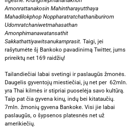
ilgesnė:
Krungthepmahanakhon
Amonrattanakosin Mahintharayutthaya
Mahadilokphop Noppharatratchathaniburirom
Udomratchaniwetmahasathan
Amonphimanawatansathit
Sakkathattiyawitsanukamprasit.
Taigi, jei
rašytumėte šį Bankoko pavadinimą Twitter, jums
prireiktų net 169 raidžių!
Tailandiečiai labai svetingi ir paslaugūs žmonės.
Daugelis gyventojų miestiečiai, jų net per 62mln.
yra Thai kilmės ir stipriai puoselėja savo kultūrą.
Taip pat čia gyvena kinų, indų bei kitataučių.
7mln. žmonių gyvena Bankoke. Visi jie labai
paslaugūs, o šypsenos platesnės net už
amerikiečių.