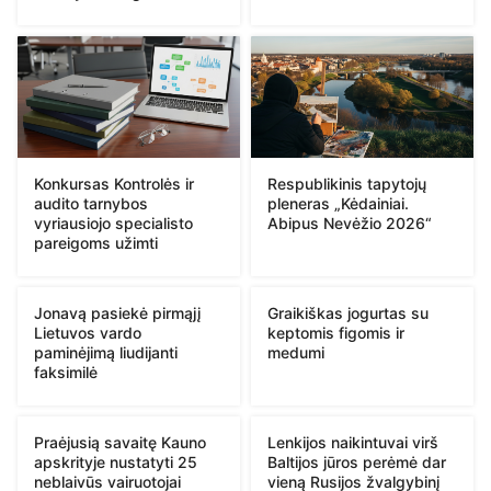
Konkursas Kontrolės ir
Respublikinis tapytojų
audito tarnybos
pleneras „Kėdainiai.
vyriausiojo specialisto
Abipus Nevėžio 2026“
pareigoms užimti
Jonavą pasiekė pirmąjį
Graikiškas jogurtas su
Lietuvos vardo
keptomis figomis ir
paminėjimą liudijanti
medumi
faksimilė
Praėjusią savaitę Kauno
Lenkijos naikintuvai virš
apskrityje nustatyti 25
Baltijos jūros perėmė dar
neblaivūs vairuotojai
vieną Rusijos žvalgybinį