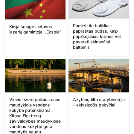
Pamirškite baliklius:
Kinija smogė Lietuvos
paprastas būdas, kaip
lazerių gamintojai „Ekspla“
papilkėjusias kojines vėl
paversti akinančiai
baltomis
Vievio ežero poilsio zonos
Ažytėnų tilto statybvietėje
maudykloje vandens
– akivaizdūs pokyčiai
kokybė patenkinama.
Kitose Elektrėnų
savivaldybės maudyklose
vandens kokybė gera,
maudytis saugu.