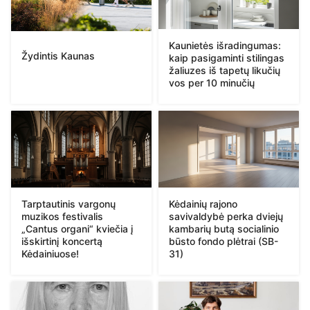
Kaunietės išradingumas:
Žydintis Kaunas
kaip pasigaminti stilingas
žaliuzes iš tapetų likučių
vos per 10 minučių
Tarptautinis vargonų
Kėdainių rajono
muzikos festivalis
savivaldybė perka dviejų
„Cantus organi“ kviečia į
kambarių butą socialinio
išskirtinį koncertą
būsto fondo plėtrai (SB-
Kėdainiuose!
31)