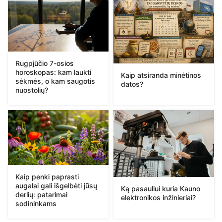
Rugpjūčio 7-osios
horoskopas: kam laukti
Kaip atsiranda minėtinos
sėkmės, o kam saugotis
datos?
nuostolių?
Kaip penki paprasti
augalai gali išgelbėti jūsų
Ką pasauliui kuria Kauno
derlių: patarimai
elektronikos inžinieriai?
sodininkams