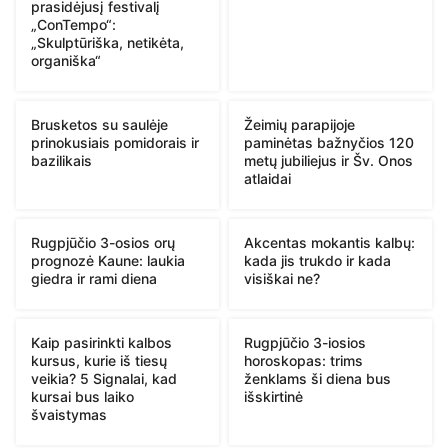
prasidėjusį festivalį
„ConTempo“:
„Skulptūriška, netikėta,
organiška“
Brusketos su saulėje
Žeimių parapijoje
prinokusiais pomidorais ir
paminėtas bažnyčios 120
bazilikais
metų jubiliejus ir Šv. Onos
atlaidai
Rugpjūčio 3-osios orų
Akcentas mokantis kalbų:
prognozė Kaune: laukia
kada jis trukdo ir kada
giedra ir rami diena
visiškai ne?
Kaip pasirinkti kalbos
Rugpjūčio 3-iosios
kursus, kurie iš tiesų
horoskopas: trims
veikia? 5 Signalai, kad
ženklams ši diena bus
kursai bus laiko
išskirtinė
švaistymas