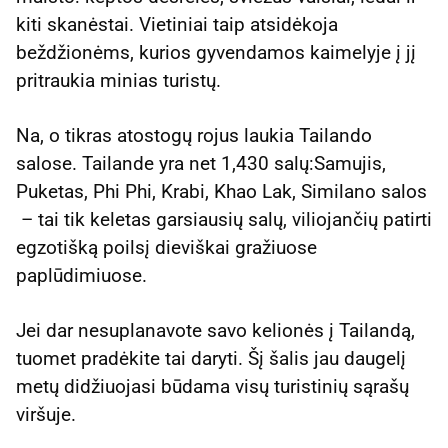
kiti skanėstai. Vietiniai taip atsidėkoja
beždžionėms, kurios gyvendamos kaimelyje į jį
pritraukia minias turistų.
Na, o tikras atostogų rojus laukia Tailando
salose. Tailande yra net 1,430 salų:Samujis,
Puketas, Phi Phi, Krabi, Khao Lak, Similano salos
– tai tik keletas garsiausių salų, viliojančių patirti
egzotišką poilsį dieviškai gražiuose
paplūdimiuose.
Jei dar nesuplanavote savo kelionės į Tailandą,
tuomet pradėkite tai daryti. Šį šalis jau daugelį
metų didžiuojasi būdama visų turistinių sąrašų
viršuje.