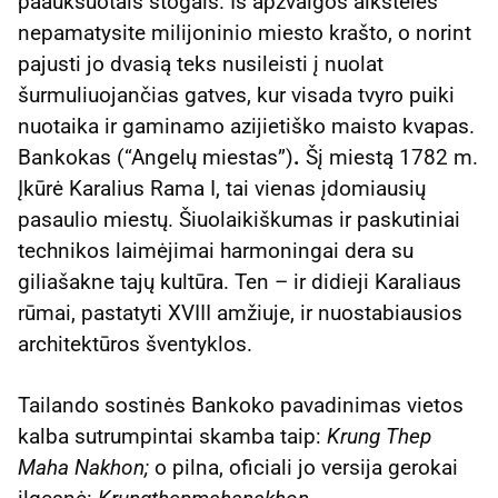
paauksuotais stogais. Iš apžvalgos aikštelės
nepamatysite milijoninio miesto krašto, o norint
pajusti jo dvasią teks nusileisti į nuolat
šurmuliuojančias gatves, kur visada tvyro puiki
nuotaika ir gaminamo azijietiško maisto kvapas.
Bankokas (“Angelų miestas”)
.
Šį miestą 1782 m.
Įkūrė Karalius Rama I, tai vienas įdomiausių
pasaulio miestų. Šiuolaikiškumas ir paskutiniai
technikos laimėjimai harmoningai dera su
giliašakne tajų kultūra. Ten – ir didieji Karaliaus
rūmai, pastatyti XVIII amžiuje, ir nuostabiausios
architektūros šventyklos.
Tailando sostinės Bankoko pavadinimas vietos
kalba sutrumpintai skamba taip:
Krung Thep
Maha Nakhon;
o pilna, oficiali jo versija gerokai