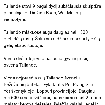
Tailande stovi 9 pagal dydį aukščiausia skulptūra
pasaulyje – Didžioji Buda, Wat Muang
vienuolyne.
Tailando miškuose auga daugiau nei 1500
orchidėjų rūšių. Šalis yra didžiausia pasaulyje šių
gėlių eksportuotoja.
Viena dešimtoji viso pasaulio gyvūnų rūšių
gyvena Tailande.
Viena neįprasčiausių Tailando švenčių –
Beždžionių bufetas, vykstantis Pra Prang Sam
Yot šventykloje, Lopburi provincijoje. Daugiau
nei 600-ams beždžionių pateikiamos net 2 tonos
maisto: keptos dešrelės, šviežūs vaisiai, ledai ir