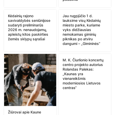
Kėdainių rajono
Jau rugpjūčio 1 d.
savivaldybės seniūnijose
lauksime visų Kėdainių
sudaryti preliminarūs
miesto parke, kuriame
2026 m. nenaudojamų,
vyks didžiausias
apleistų kitos paskirties
nemokamas giminių
žemės sklypų sąrašai
piknikas po atviru
dangumi – „Gimininės”
M. K. Čiurlionio koncertų
centro projekto autorius
Rolandas Palekas:
„Kaunas yra
vienareikšmis
moderniosios Lietuvos
centras“
Žiūrovai apie Kaune