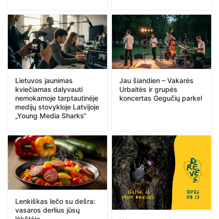
Lietuvos jaunimas
Jau šiandien – Vakarės
kviečiamas dalyvauti
Urbaitės ir grupės
nemokamoje tarptautinėje
koncertas Gegučių parke!
medijų stovykloje Latvijoje
„Young Media Sharks“
Lenkiškas lečo su dešra:
vasaros derlius jūsų
lėkštėje