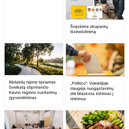
Švęskime okupantų
išsinešdinimą
Kėdainių rajone tęsiamas
„Politico”: Vokietijoje
Sveikatą stiprinančio
daugėja nuogąstavimų
Kauno regiono susitarimų
dėl Maskvos kišimosi į
įgyvendinimas
rinkimus