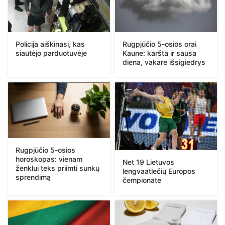
Policija aiškinasi, kas
Rugpjūčio 5-osios orai
siautėjo parduotuvėje
Kaune: karšta ir sausa
diena, vakare išsigiedrys
Rugpjūčio 5-osios
horoskopas: vienam
Net 19 Lietuvos
ženklui teks priimti sunkų
lengvaatlečių Europos
sprendimą
čempionate