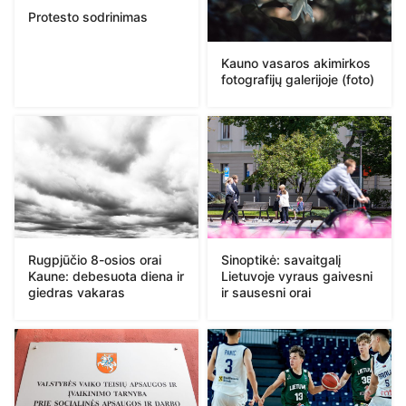
Protesto sodrinimas
Kauno vasaros akimirkos
fotografijų galerijoje (foto)
Rugpjūčio 8-osios orai
Sinoptikė: savaitgalį
Kaune: debesuota diena ir
Lietuvoje vyraus gaivesni
giedras vakaras
ir sausesni orai