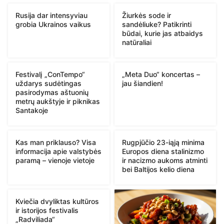
Rusija dar intensyviau
Žiurkės sode ir
grobia Ukrainos vaikus
sandėliuke? Patikrinti
būdai, kurie jas atbaidys
natūraliai
Festivalį „ConTempo“
„Meta Duo“ koncertas –
uždarys sudėtingas
jau šiandien!
pasirodymas aštuonių
metrų aukštyje ir piknikas
Santakoje
Kas man priklauso? Visa
Rugpjūčio 23-iąją minima
informacija apie valstybės
Europos diena stalinizmo
paramą – vienoje vietoje
ir nacizmo aukoms atminti
bei Baltijos kelio diena
Kviečia dvyliktas kultūros
ir istorijos festivalis
„Radviliada“