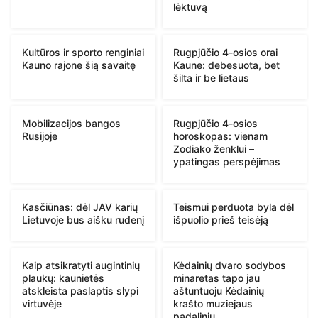
lėktuvą
Kultūros ir sporto renginiai
Rugpjūčio 4-osios orai
Kauno rajone šią savaitę
Kaune: debesuota, bet
šilta ir be lietaus
Mobilizacijos bangos
Rugpjūčio 4-osios
Rusijoje
horoskopas: vienam
Zodiako ženklui –
ypatingas perspėjimas
Kasčiūnas: dėl JAV karių
Teismui perduota byla dėl
Lietuvoje bus aišku rudenį
išpuolio prieš teisėją
Kaip atsikratyti augintinių
Kėdainių dvaro sodybos
plaukų: kaunietės
minaretas tapo jau
atskleista paslaptis slypi
aštuntuoju Kėdainių
virtuvėje
krašto muziejaus
padaliniu