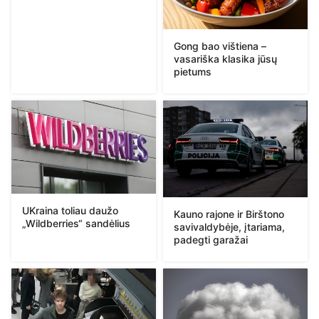
Gong bao vištiena –
vasariška klasika jūsų
pietums
UKraina toliau daužo
Kauno rajone ir Birštono
„Wildberries“ sandėlius
savivaldybėje, įtariama,
padegti garažai