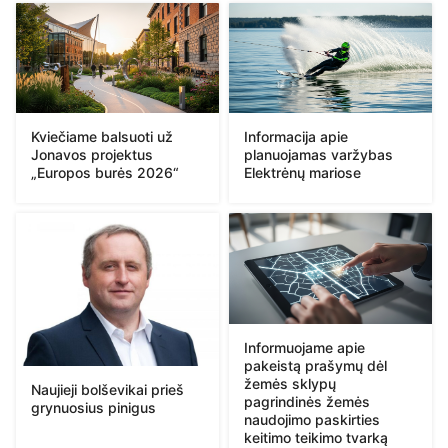
Kviečiame balsuoti už
Informacija apie
Jonavos projektus
planuojamas varžybas
„Europos burės 2026“
Elektrėnų mariose
Informuojame apie
pakeistą prašymų dėl
žemės sklypų
Naujieji bolševikai prieš
pagrindinės žemės
grynuosius pinigus
naudojimo paskirties
keitimo teikimo tvarką