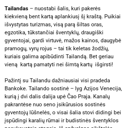
Tailandas
– nuostabi šalis, kuri pakerės
kiekvieną bent kartą aplankiusį šį kraštą. Puikiai
išvystytas turizmas, visą parą šiltas oras,
egzotika, tūkstančiai šventyklų, draugiški
gyventojai, gardi virtuvė, mažos kainos, daugybė
pramogų, vyrų rojus – tai tik keletas žodžių,
kuriais galima apibūdinti Tailandą. Bet geriau
vieną kartą pamatyti nei šimtą kartų išgirsti!
Pažintį su Tailandu dažniausiai visi pradeda
Bankoke. Tailando sostinė – lyg Azijos Venecija,
kurią į dvi dalis dalija upė Čao Praja. Kanalų
pakrantėse nuo seno įsikūrusios sostinės
gyventojų lūšnelės, o visai šalia stovi didingi bei
įspūdingi karalių rūmai ir budistinės šventyklos