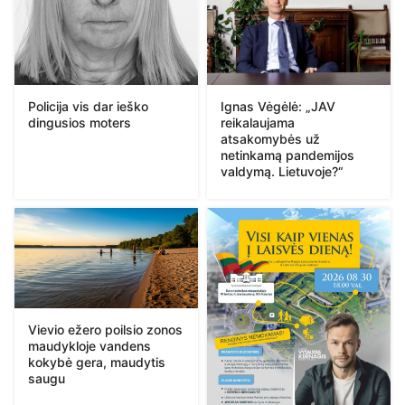
Policija vis dar ieško
Ignas Vėgėlė: „JAV
dingusios moters
reikalaujama
atsakomybės už
netinkamą pandemijos
valdymą. Lietuvoje?“
Vievio ežero poilsio zonos
maudykloje vandens
kokybė gera, maudytis
saugu