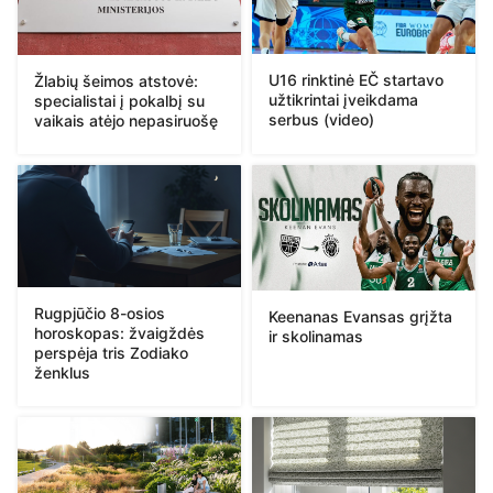
U16 rinktinė EČ startavo
Žlabių šeimos atstovė:
užtikrintai įveikdama
specialistai į pokalbį su
serbus (video)
vaikais atėjo nepasiruošę
Rugpjūčio 8-osios
Keenanas Evansas grįžta
horoskopas: žvaigždės
ir skolinamas
perspėja tris Zodiako
ženklus