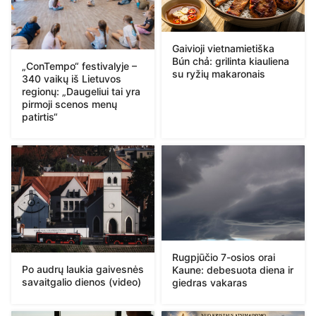
Gaivioji vietnamietiška
Bún chả: grilinta kiauliena
„ConTempo“ festivalyje –
su ryžių makaronais
340 vaikų iš Lietuvos
regionų: „Daugeliui tai yra
pirmoji scenos menų
patirtis“
Rugpjūčio 7-osios orai
Po audrų laukia gaivesnės
Kaune: debesuota diena ir
savaitgalio dienos (video)
giedras vakaras