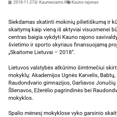
2018-11-27
Kaunieciams.lt
Kauno rajonas
Siekdamas skatinti mokinių pilietiškumą ir 
skaitymą kaip vieną iš aktyviai visuomenei b
centras baigia vykdyti Kauno rajono savivald
švietimo ir sporto skyriaus finansuojamą proj
„Skaitome Lietuvai – 2018“.
Lietuvos valstybės atkūrimo šimtmečiui skir
mokyklų: Akademijos Ugnės Karvelis, Babtų,
Raudondvario gimnazijos, Garliavos Jonučių p
Šlienavos, Ežerėlio pagrindinės bei Raudondva
mokyklos.
Spalio mėnesį mokyklose vyko garsinio skaity