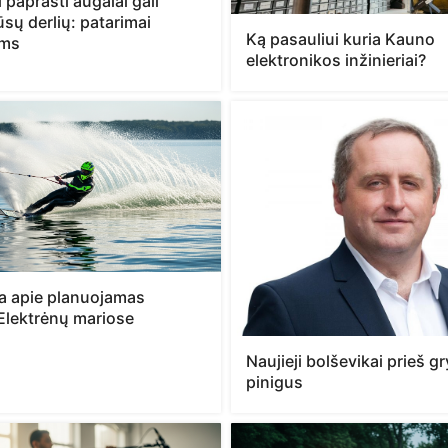
 paprasti augalai gali
jūsų derlių: patarimai
Ką pasauliui kuria Kauno
ams
elektronikos inžinieriai?
ja apie planuojamas
Elektrėnų mariose
Naujieji bolševikai prieš 
pinigus