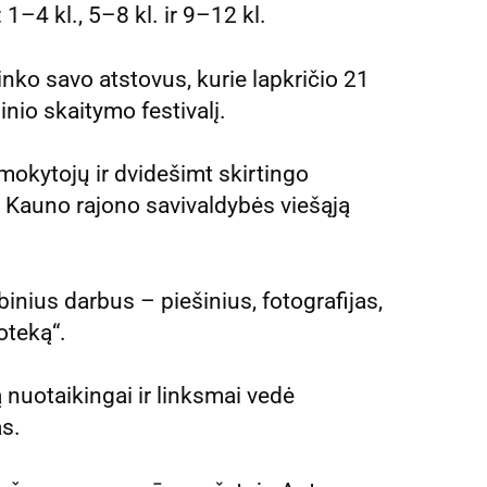
1–4 kl., 5–8 kl. ir 9–12 kl.
inko savo atstovus, kurie lapkričio 21
nio skaitymo festivalį.
mokytojų ir dvidešimt skirtingo
Kauno rajono savivaldybės viešąją
inius darbus – piešinius, fotografijas,
oteką“.
ą nuotaikingai ir linksmai vedė
as.