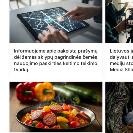
Informuojame apie pakeistą prašymų
Lietuvos 
dėl žemės sklypų pagrindinės žemės
dalyvauti
naudojimo paskirties keitimo teikimo
medijų sto
tvarką
Media Sha