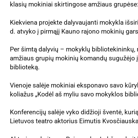
klasių mokiniai skirtingose amžiaus grupėse: 
Kiekviena projekte dalyvaujanti mokykla išsir
d. atvyko į pirmąjį Kauno rajono mokinių garsi
Per šimtą dalyvių – mokyklų bibliotekininkų, 
amžiaus grupių mokinių komandų sugužėjo į 
biblioteką.
Vienoje salėje mokiniai eksponavo savo kūryb
koliažus „Kodėl aš myliu savo mokyklos bibli
Konferencijų salėje vyko didžioji šventė, kuri
Lietuvos teatro aktorius Eimutis Kvosčiausk