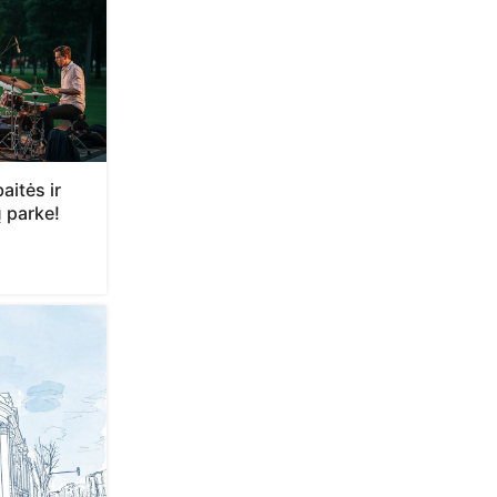
aitės ir
 parke!