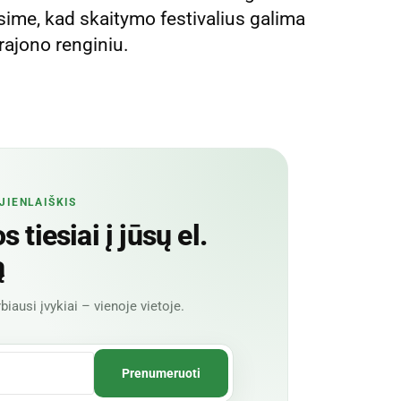
sime, kad skaitymo festivalius galima
 rajono renginiu.
JIENLAIŠKIS
 tiesiai į jūsų el.
ą
biausi įvykiai – vienoje vietoje.