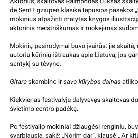
Aktorius, skaitovas Raimondas Lukšas skai
de Sent Egziuperi klasika tapusios pasakos 
mokinius atpažinti matytas knygos iliustracij
aktorinis meistriškumas ir mokėjimas sudomi
Mokinių pasirodymai buvo įvairūs: jie skaitė,
autorių kūrinių ištraukas apie Lietuvą, jos ga
santykį su tėvyne.
Gitara
skambino ir
savo kūrybos dainas
atlik
Kiekvienas festivalyje dalyvavęs skaitovas 
švietimo centro padėką.
Po festivalio mokiniai džiaugėsi renginiu, bu
svarbiausia, sakė: „Norim dar“, klausė „ Ar kit