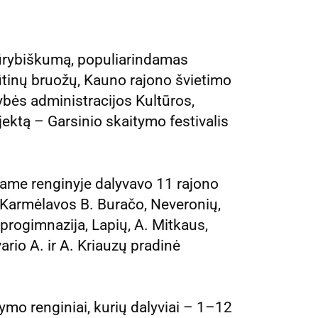
kūrybiškumą, populiarindamas
ūtinų bruožų, Kauno rajono švietimo
ybės administracijos Kultūros,
ektą – Garsinio skaitymo festivalis
tame renginyje dalyvavo 11 rajono
 Karmėlavos B. Buračo, Neveronių,
rogimnazija, Lapių, A. Mitkaus,
rio A. ir A. Kriauzų pradinė
mo renginiai, kurių dalyviai – 1–12