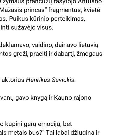
tė žymaus prancūzų rašytojo Antuano
„Mažasis princas“ fragmentus, kvietė
as. Puikus kūrinio perteikimas,
nti sužavėjo visus.
 deklamavo, vaidino, dainavo lietuvių
mtos grožį, praeitį ir dabartį, žmogaus
o aktorius
Henrikas Savickis
.
dovanų gavo knygą ir Kauno rajono
vo kupini gerų emocijų, bet
ais metais bus?“ Tai labai džiugina ir