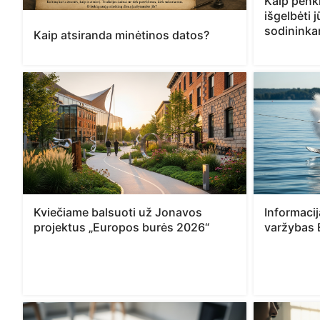
Kaip penki
išgelbėti 
sodinink
Kaip atsiranda minėtinos datos?
Kviečiame balsuoti už Jonavos
Informaci
projektus „Europos burės 2026“
varžybas 