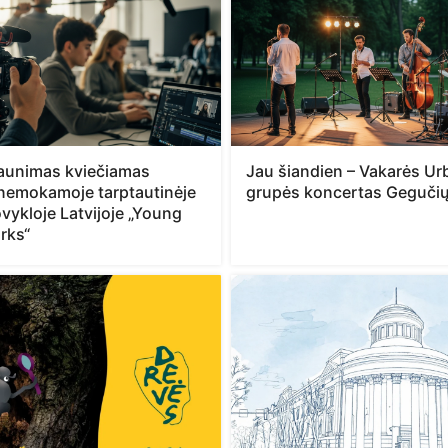
jaunimas kviečiamas
Jau šiandien – Vakarės Urb
 nemokamoje tarptautinėje
grupės koncertas Gegučių
vykloje Latvijoje „Young
rks“