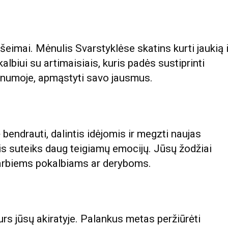
eimai. Mėnulis Svarstyklėse skatins kurti jaukią i
lbiui su artimaisiais, kuris padės sustiprinti
vienumoje, apmąstyti savo jausmus.
ę bendrauti, dalintis idėjomis ir megzti naujas
is suteiks daug teigiamų emocijų. Jūsų žodžiai
svarbiems pokalbiams ar deryboms.
durs jūsų akiratyje. Palankus metas peržiūrėti