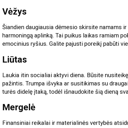
Vėžys
Šiandien daugiausia dėmesio skirsite namams ir š
harmoningą aplinką. Tai puikus laikas ramiam poka
emocinius ryšius. Galite pajusti poreikį pabūti 
Liūtas
Laukia itin socialiai aktyvi diena. Būsite nusiteik
pažintis. Trumpa išvyka ar susitikimas su drauga
turės didelę įtaką, todėl išnaudokite šią dieną 
Mergelė
Finansiniai reikalai ir materialinės vertybės atsi