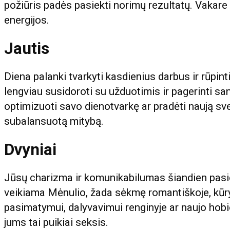
požiūris padės pasiekti norimų rezultatų. Vakare s
energijos.
Jautis
Diena palanki tvarkyti kasdienius darbus ir rūpi
lengviau susidoroti su užduotimis ir pagerinti s
optimizuoti savo dienotvarkę ar pradėti naują sv
subalansuotą mitybą.
Dvyniai
Jūsų charizma ir komunikabilumas šiandien pasie
veikiama Mėnulio, žada sėkmę romantiškoje, kūrybi
pasimatymui, dalyvavimui renginyje ar naujo hobi
jums tai puikiai seksis.