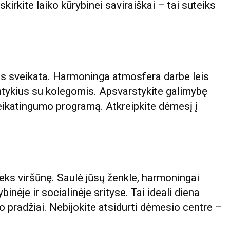
kirkite laiko kūrybinei saviraiškai – tai suteiks
ntis sveikata. Harmoninga atmosfera darbe leis
antykius su kolegomis. Apsvarstykite galimybę
eikatingumo programą. Atkreipkite dėmesį į
ks viršūnę. Saulė jūsų ženkle, harmoningai
nėje ir socialinėje srityse. Tai ideali diena
o pradžiai. Nebijokite atsidurti dėmesio centre –