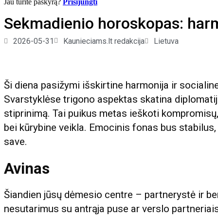
Jau turite paskyrą?
Prisijungti
Sekmadienio horoskopas: harmo
2026-05-31
Kaunieciams.lt redakcija
Lietuva
Ši diena pasižymi išskirtine harmonija ir sociali
Svarstyklėse trigono aspektas skatina diplomatij
stiprinimą. Tai puikus metas ieškoti kompromisų, 
bei kūrybine veikla. Emocinis fonas bus stabilus, 
save.
Avinas
Šiandien jūsų dėmesio centre – partnerystė ir b
nesutarimus su antrąja puse ar verslo partneriais