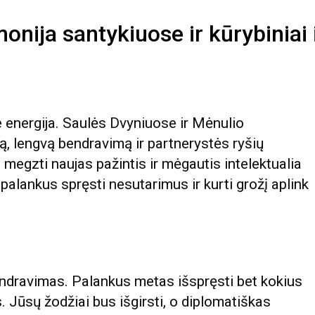
nija santykiuose ir kūrybiniai 
ne energija. Saulės Dvyniuose ir Mėnulio
ą, lengvą bendravimą ir partnerystės ryšių
megzti naujas pažintis ir mėgautis intelektualia
palankus spręsti nesutarimus ir kurti grožį aplink
endravimas. Palankus metas išspręsti bet kokius
. Jūsų žodžiai bus išgirsti, o diplomatiškas