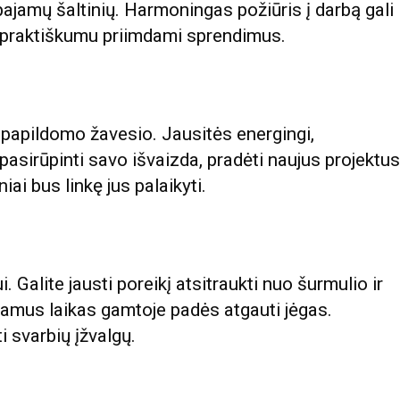
 pajamų šaltinių. Harmoningas požiūris į darbą gali
 praktiškumu priimdami sprendimus.
s papildomo žavesio. Jausitės energingi,
a pasirūpinti savo išvaizda, pradėti naujus projektus
iai bus linkę jus palaikyti.
i. Galite jausti poreikį atsitraukti nuo šurmulio ir
ramus laikas gamtoje padės atgauti jėgas.
i svarbių įžvalgų.