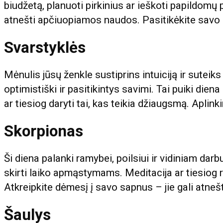
biudžetą, planuoti pirkinius ar ieškoti papildomų
atnešti apčiuopiamos naudos. Pasitikėkite savo
Svarstyklės
Mėnulis jūsų ženkle sustiprins intuiciją ir suteik
optimistiški ir pasitikintys savimi. Tai puiki dien
ar tiesiog daryti tai, kas teikia džiaugsmą. Aplinkin
Skorpionas
Ši diena palanki ramybei, poilsiui ir vidiniam darbu
skirti laiko apmąstymams. Meditacija ar tiesiog 
Atkreipkite dėmesį į savo sapnus – jie gali atnešt
Šaulys