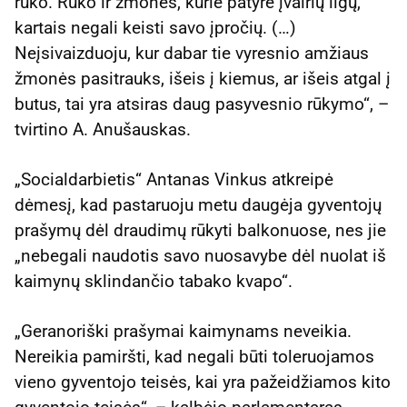
rūko. Rūko ir žmonės, kurie patyrė įvairių ligų,
kartais negali keisti savo įpročių. (…)
Neįsivaizduoju, kur dabar tie vyresnio amžiaus
žmonės pasitrauks, išeis į kiemus, ar išeis atgal į
butus, tai yra atsiras daug pasyvesnio rūkymo“, –
tvirtino A. Anušauskas.
„Socialdarbietis“ Antanas Vinkus atkreipė
dėmesį, kad pastaruoju metu daugėja gyventojų
prašymų dėl draudimų rūkyti balkonuose, nes jie
„nebegali naudotis savo nuosavybe dėl nuolat iš
kaimynų sklindančio tabako kvapo“.
„Geranoriški prašymai kaimynams neveikia.
Nereikia pamiršti, kad negali būti toleruojamos
vieno gyventojo teisės, kai yra pažeidžiamos kito