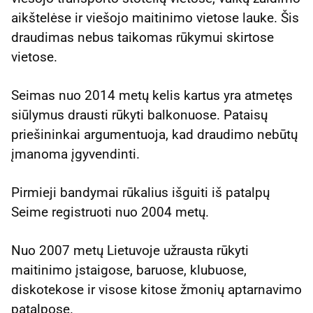
aikštelėse ir viešojo maitinimo vietose lauke. Šis
draudimas nebus taikomas rūkymui skirtose
vietose.
Seimas nuo 2014 metų kelis kartus yra atmetęs
siūlymus drausti rūkyti balkonuose. Pataisų
priešininkai argumentuoja, kad draudimo nebūtų
įmanoma įgyvendinti.
Pirmieji bandymai rūkalius išguiti iš patalpų
Seime registruoti nuo 2004 metų.
Nuo 2007 metų Lietuvoje užrausta rūkyti
maitinimo įstaigose, baruose, klubuose,
diskotekose ir visose kitose žmonių aptarnavimo
patalpose.