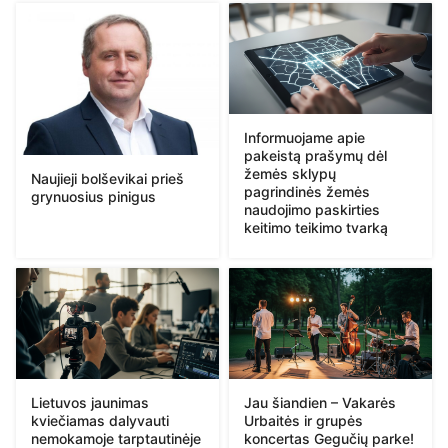
Informuojame apie
pakeistą prašymų dėl
žemės sklypų
Naujieji bolševikai prieš
pagrindinės žemės
grynuosius pinigus
naudojimo paskirties
keitimo teikimo tvarką
Lietuvos jaunimas
Jau šiandien – Vakarės
kviečiamas dalyvauti
Urbaitės ir grupės
nemokamoje tarptautinėje
koncertas Gegučių parke!