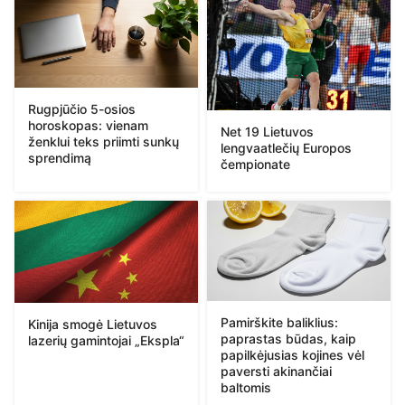
Rugpjūčio 5-osios
horoskopas: vienam
Net 19 Lietuvos
ženklui teks priimti sunkų
lengvaatlečių Europos
sprendimą
čempionate
Pamirškite baliklius:
Kinija smogė Lietuvos
paprastas būdas, kaip
lazerių gamintojai „Ekspla“
papilkėjusias kojines vėl
paversti akinančiai
baltomis