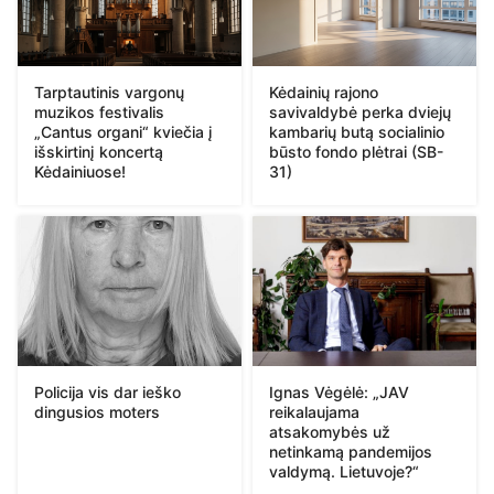
Tarptautinis vargonų
Kėdainių rajono
muzikos festivalis
savivaldybė perka dviejų
„Cantus organi“ kviečia į
kambarių butą socialinio
išskirtinį koncertą
būsto fondo plėtrai (SB-
Kėdainiuose!
31)
Policija vis dar ieško
Ignas Vėgėlė: „JAV
dingusios moters
reikalaujama
atsakomybės už
netinkamą pandemijos
valdymą. Lietuvoje?“