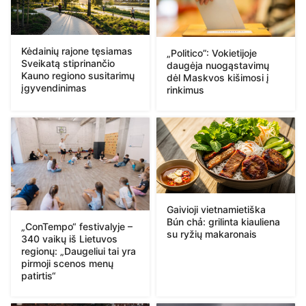
Kėdainių rajone tęsiamas
„Politico”: Vokietijoje
Sveikatą stiprinančio
daugėja nuogąstavimų
Kauno regiono susitarimų
dėl Maskvos kišimosi į
įgyvendinimas
rinkimus
Gaivioji vietnamietiška
Bún chả: grilinta kiauliena
„ConTempo“ festivalyje –
su ryžių makaronais
340 vaikų iš Lietuvos
regionų: „Daugeliui tai yra
pirmoji scenos menų
patirtis“