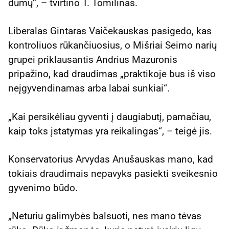
dūmų“, – tvirtino T. Tomilinas.
Liberalas Gintaras Vaičekauskas pasigedo, kas
kontroliuos rūkančiuosius, o Mišriai Seimo narių
grupei priklausantis Andrius Mazuronis
pripažino, kad draudimas „praktikoje bus iš viso
neįgyvendinamas arba labai sunkiai“.
„Kai persikėliau gyventi į daugiabutį, pamačiau,
kaip toks įstatymas yra reikalingas“, – teigė jis.
Konservatorius Arvydas Anušauskas mano, kad
tokiais draudimais nepavyks pasiekti sveikesnio
gyvenimo būdo.
„Neturiu galimybės balsuoti, nes mano tėvas