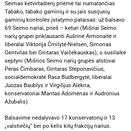
Seimas ketvirtadienį priėmė tai numatančias
Tabako, tabako gaminių ir su jais susijusių
gaminių kontrolės įstatymo pataisas: už balsavo
69 Seimo nariai, prieš – keturi (Mišriai Seimo
narių grupei priklausanti Aušrinė Armonaitė ir
liberalai Viktorija Čmilytė-Nielsen, Simonas
Gentvilas bei Gintaras Vaičekauskas), o susilaikė
septyni (Mišrios Seimo narių grupės atstovai
Peras Čimbaras, Gintaras Steponavičius,
socialdemokratė Rasa Budbergytė, liberalai
Juozas Baublys ir Virgilijus Alekna,
konservatoriai Mantas Adomėnas ir Audronius
Ažubalis).
Balsavime nedalyvavo 17 konservatorių ir 13
„valstiečių“ bei po kelis kitų frakcijų narius.