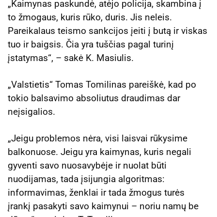
„Kaimynas paskundė, atėjo policija, skambina į
to žmogaus, kuris rūko, duris. Jis neleis.
Pareikalaus teismo sankcijos įeiti į butą ir viskas
tuo ir baigsis. Čia yra tuščias pagal turinį
įstatymas“, – sakė K. Masiulis.
„Valstietis“ Tomas Tomilinas pareiškė, kad po
tokio balsavimo absoliutus draudimas dar
neįsigalios.
„Jeigu problemos nėra, visi laisvai rūkysime
balkonuose. Jeigu yra kaimynas, kuris negali
gyventi savo nuosavybėje ir nuolat būti
nuodijamas, tada įsijungia algoritmas:
informavimas, ženklai ir tada žmogus turės
įrankį pasakyti savo kaimynui – noriu namų be