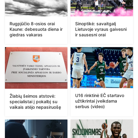
Rugpjūčio 8-osios orai
Sinoptikė: savaitgalį
Kaune: debesuota diena ir
Lietuvoje vyraus gaivesni
giedras vakaras
ir sausesni orai
U16 rinktinė EČ startavo
Žlabių šeimos atstovė:
užtikrintai įveikdama
specialistai į pokalbį su
serbus (video)
vaikais atėjo nepasiruošę