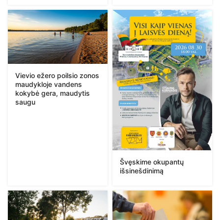
Vievio ežero poilsio zonos
maudykloje vandens
kokybė gera, maudytis
saugu
Švęskime okupantų
išsinešdinimą