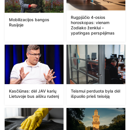
Rugpjūčio 4-osios
Mobilizacijos bangos
horoskopas: vienam
Rusijoje
Zodiako ženklui –
ypatingas perspėjimas
Kasčiūnas: dėl JAV karių
Teismui perduota byla dėl
Lietuvoje bus aišku rudenį
išpuolio prieš teisėją