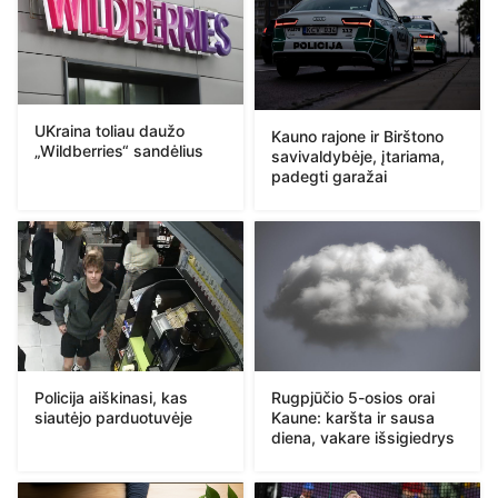
UKraina toliau daužo
Kauno rajone ir Birštono
„Wildberries“ sandėlius
savivaldybėje, įtariama,
padegti garažai
Policija aiškinasi, kas
Rugpjūčio 5-osios orai
siautėjo parduotuvėje
Kaune: karšta ir sausa
diena, vakare išsigiedrys