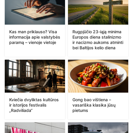
Kas man priklauso? Visa
Rugpjūčio 23-iąją minima
informacija apie valstybės
Europos diena stalinizmo
paramą – vienoje vietoje
ir nacizmo aukoms atminti
bei Baltijos kelio diena
Kviečia dvyliktas kultūros
Gong bao vištiena –
ir istorijos festivalis
vasariška klasika jūsų
„Radviliada“
pietums