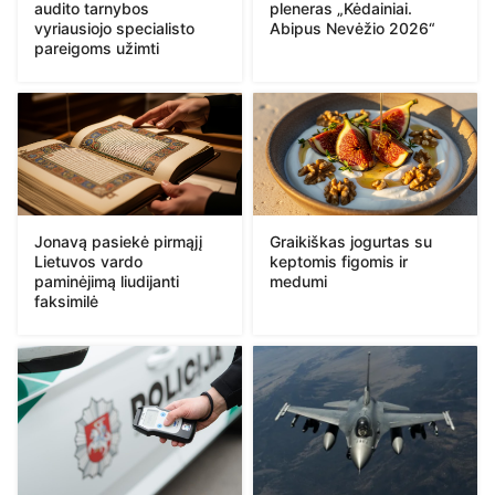
audito tarnybos
pleneras „Kėdainiai.
vyriausiojo specialisto
Abipus Nevėžio 2026“
pareigoms užimti
Jonavą pasiekė pirmąjį
Graikiškas jogurtas su
Lietuvos vardo
keptomis figomis ir
paminėjimą liudijanti
medumi
faksimilė