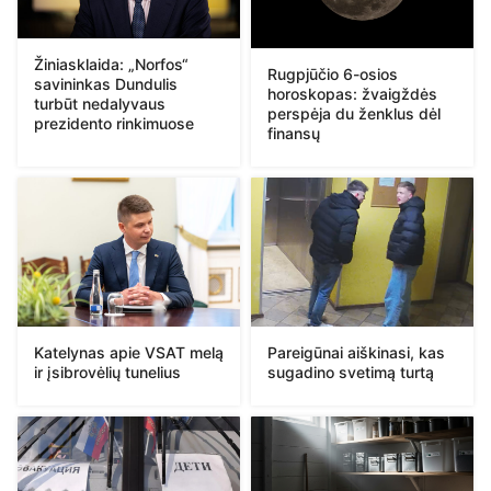
Žiniasklaida: „Norfos“
Rugpjūčio 6-osios
savininkas Dundulis
horoskopas: žvaigždės
turbūt nedalyvaus
perspėja du ženklus dėl
prezidento rinkimuose
finansų
Katelynas apie VSAT melą
Pareigūnai aiškinasi, kas
ir įsibrovėlių tunelius
sugadino svetimą turtą