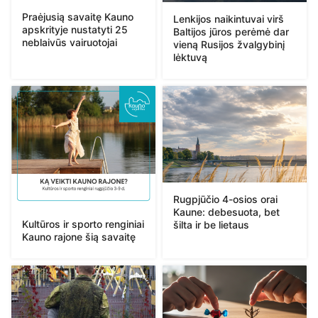
Praėjusią savaitę Kauno
Lenkijos naikintuvai virš
apskrityje nustatyti 25
Baltijos jūros perėmė dar
neblaivūs vairuotojai
vieną Rusijos žvalgybinį
lėktuvą
Rugpjūčio 4-osios orai
Kaune: debesuota, bet
Kultūros ir sporto renginiai
šilta ir be lietaus
Kauno rajone šią savaitę