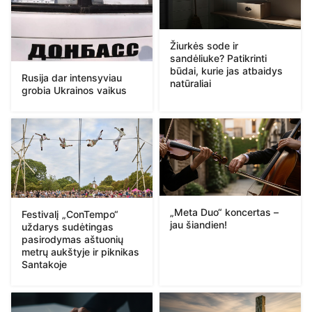
Žiurkės sode ir
sandėliuke? Patikrinti
būdai, kurie jas atbaidys
Rusija dar intensyviau
natūraliai
grobia Ukrainos vaikus
„Meta Duo“ koncertas –
Festivalį „ConTempo“
jau šiandien!
uždarys sudėtingas
pasirodymas aštuonių
metrų aukštyje ir piknikas
Santakoje