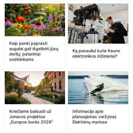
Kaip penki paprasti
augalai gali išgelbėti jūsų
Ką pasauliui kuria Kauno
derlių: patarimai
elektronikos inžinieriai?
sodininkams
Kviečiame balsuoti už
Informacija apie
Jonavos projektus
planuojamas varžybas
„Europos burės 2026“
Elektrėnų mariose