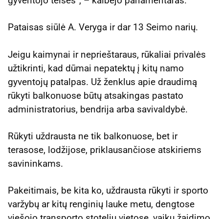
gyventojo teisės“, – kalbėjo parlamentaras.
Pataisas siūlė A. Veryga ir dar 13 Seimo narių.
Jeigu kaimynai ir neprieštaraus, rūkaliai privalės
užtikrinti, kad dūmai nepatektų į kitų namo
gyventojų patalpas. Už ženklus apie draudimą
rūkyti balkonuose būtų atsakingas pastato
administratorius, bendrija arba savivaldybė.
Rūkyti uždrausta ne tik balkonuose, bet ir
terasose, lodžijose, priklausančiose atskiriems
savininkams.
Pakeitimais, be kita ko, uždrausta rūkyti ir sporto
varžybų ar kitų renginių lauke metu, dengtose
viešojo transporto stotelių vietose, vaikų žaidimo