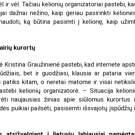
ėl ir vėl. Tačiau kelionių organizatoriai pastebi, ka
i dažnai nežino, kaip geriau pasirinkti keliones
udoti, ką būtina pasiimti į kelionę, kaip užimt
airių kurortų
ė Kristina Graužinienė pastebi, kad internete apst
ūdžiais, bet ir guodžiasi, klausia ar pataria vien
i patiks kitam, o neretai matome ir visai netiksli
pastebi kelionių organizatorė. – Situacija kelioni
rėti naujausias žinias apie siūlomus kurortus i
s puikiai pailsėti, pasisemti išsvajotų įspūdžių i
atsižvelgiant į lietuvių labiausiai pamėgta