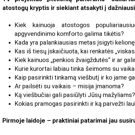
atostogų kryptis ir siekiant atsakyti į dažniaus
Kiek kainuoja atostogos populiariausi
apgyvendinimo komforto galima tikėtis?
Kada yra palankiausias metas įsigyti kelionę
Kas iš tiesų įskaičiuota, kai renkatės „viskas
Kiek kainuos „penkios žvaigždutės“ ir ar gal
Kurie kurortai labiau tinka šeimoms su vaik
Kaip pasirinkti tinkamą viešbutį ir ko jame ga
Ar pailsėti su vaikais – misija įmanoma?
Ką viešbučiai gali pasiūlyti Jūsų mažyliams?
Kokias pramogas pasirinkti ir ką parvežti lau
Pirmoje laidoje – praktiniai patarimai jau susi