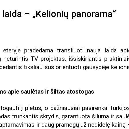
 laida – „Kelionių panorama“
3 eteryje pradedama transliuoti nauja laida api
turintis TV projektas, išsiskiriantis praktiniai
dedantis tiksliau susiorientuoti gausybėje kelioni
s apie saulėtas ir šiltas atostogas
ogauti į pietus, o dažniausiai pasirenka Turkijos
andas trunkantis skrydis, garantuota šiluma ir saulė
 aptarnavimas ir daug pramogų už nedidelę kainą 