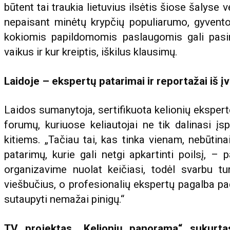
būtent tai traukia lietuvius ilsėtis šiose šalyse v
nepaisant minėtų krypčių populiarumo, gyventoja
kokiomis papildomomis paslaugomis gali pasina
vaikus ir kur kreiptis, iškilus klausimų.
Laidoje – ekspertų patarimai ir reportažai iš įv
Laidos sumanytoja, sertifikuota kelionių ekspert
forumų, kuriuose keliautojai ne tik dalinasi įsp
kitiems. „Tačiau tai, kas tinka vienam, nebūtina
patarimų, kurie gali netgi apkartinti poilsį, – 
organizavime nuolat keičiasi, todėl svarbu tu
viešbučius, o profesionalių ekspertų pagalba padė
sutaupyti nemažai pinigų.“
TV projektas „Kelionių panorama“ sukurtas 