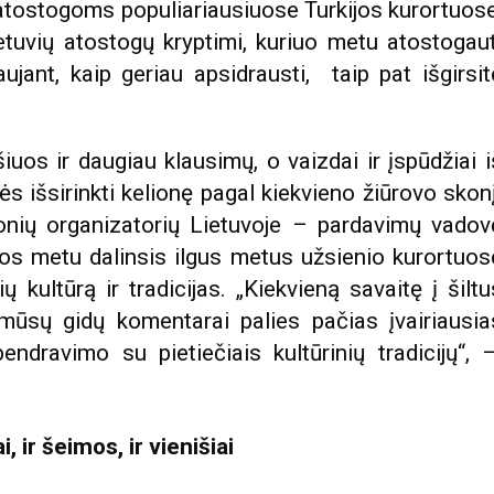
 atostogoms populiariausiuose Turkijos kurortuose
ietuvių atostogų kryptimi, kuriuo metu atostogaut
ujant, kaip geriau apsidrausti, taip pat išgirsit
os ir daugiau klausimų, o vaizdai ir įspūdžiai i
ės išsirinkti kelionę pagal kiekvieno žiūrovo skonį
ionių organizatorių Lietuvoje – pardavimų vadov
idos metu dalinsis ilgus metus užsienio kurortuos
 kultūrą ir tradicijas. „Kiekvieną savaitę į šiltu
 mūsų gidų komentarai palies pačias įvairiausia
endravimo su pietiečiais kultūrinių tradicijų“, 
, ir šeimos, ir vienišiai