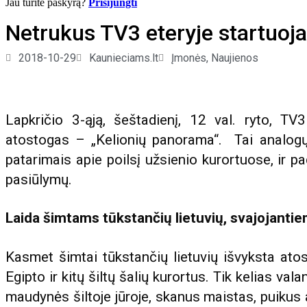
Jau turite paskyrą?
Prisijungti
Netrukus TV3 eteryje startuoja
2018-10-29
Kaunieciams.lt
Įmonės
,
Naujienos
Lapkričio 3-ąją, šeštadienį, 12 val. ryto, TV
atostogas – „Kelionių panorama“. Tai analogų ne
patarimais apie poilsį užsienio kurortuose, ir pa
pasiūlymų.
Laida šimtams tūkstančių lietuvių, svajojantiem
Kasmet šimtai tūkstančių lietuvių išvyksta atost
Egipto ir kitų šiltų šalių kurortus. Tik kelias val
maudynės šiltoje jūroje, skanus maistas, puikus