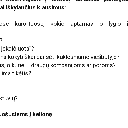
iai iškylančius klausimus:
uose kurortuose, kokio aptarnavimo lygio i
?
 įskaičiuota“?
ima kokybiškai pailsėti kuklesniame viešbutyje?
ais, o kurie – draugų kompanijoms ar poroms?
lima tikėtis?
ktuvių?
ruošusiems į kelionę