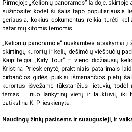
Pirmojoje „Kelionių panoramos“ laidoje, skirtoje
sužinosite: kodėl ši šalis tapo populiariausia l
geriausia, kokius dokumentus reikia turėti kelia
patarimų kitomis temomis.
„Kelionių panoramoje“ nuskambės atsakymai į šiu
skirtingų kurortų ir kelių dešimčių viešbučių pad
Kaip teigia „Kidy Tour“ – vieno didžiausių kel
Kristina Prieskienytė, praktiniais patarimais la
dirbančios gidės, puikiai išmanančios pietų šalių
kurortus išvežame tūkstančius lietuvių, todėl
temas – nuo lankytinų vietų ir lauktuvių iki b
patikslina K. Prieskienytė.
Naudingų žinių pasisems ir suaugusieji, ir vaikai