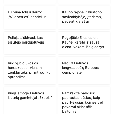
UKraina toliau daužo
Kauno rajone ir Birštono
„Wildberries“ sandėlius
savivaldybėje, įtariama,
padegti garažai
Policija aiškinasi, kas
Rugpjūčio 5-osios orai
siautėjo parduotuvėje
Kaune: karšta ir sausa
diena, vakare išsigiedrys
Rugpjūčio 5-osios
Net 19 Lietuvos
horoskopas: vienam
lengvaatlečių Europos
ženklui teks priimti sunkų
čempionate
sprendimą
Kinija smogė Lietuvos
Pamirškite baliklius:
lazerių gamintojai „Ekspla“
paprastas būdas, kaip
papilkėjusias kojines vėl
paversti akinančiai
baltomis