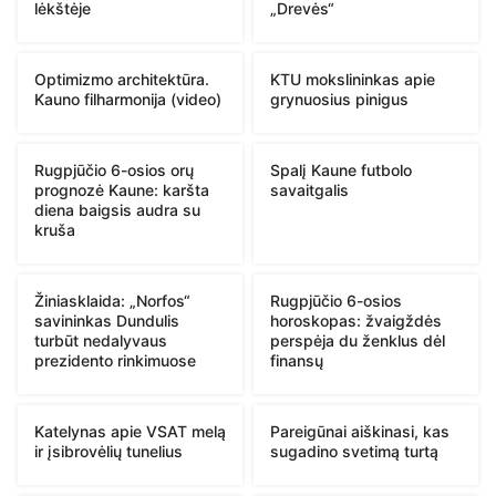
lėkštėje
„Drevės“
Optimizmo architektūra.
KTU mokslininkas apie
Kauno filharmonija (video)
grynuosius pinigus
Rugpjūčio 6-osios orų
Spalį Kaune futbolo
prognozė Kaune: karšta
savaitgalis
diena baigsis audra su
kruša
Žiniasklaida: „Norfos“
Rugpjūčio 6-osios
savininkas Dundulis
horoskopas: žvaigždės
turbūt nedalyvaus
perspėja du ženklus dėl
prezidento rinkimuose
finansų
Katelynas apie VSAT melą
Pareigūnai aiškinasi, kas
ir įsibrovėlių tunelius
sugadino svetimą turtą