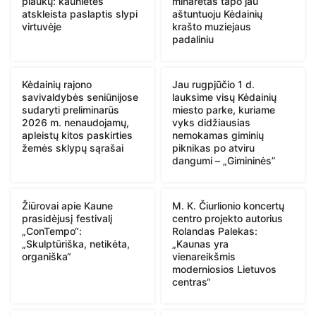
plaukų: kaunietės
minaretas tapo jau
atskleista paslaptis slypi
aštuntuoju Kėdainių
virtuvėje
krašto muziejaus
padaliniu
Kėdainių rajono
Jau rugpjūčio 1 d.
savivaldybės seniūnijose
lauksime visų Kėdainių
sudaryti preliminarūs
miesto parke, kuriame
2026 m. nenaudojamų,
vyks didžiausias
apleistų kitos paskirties
nemokamas giminių
žemės sklypų sąrašai
piknikas po atviru
dangumi – „Gimininės”
Žiūrovai apie Kaune
M. K. Čiurlionio koncertų
prasidėjusį festivalį
centro projekto autorius
„ConTempo“:
Rolandas Palekas:
„Skulptūriška, netikėta,
„Kaunas yra
organiška“
vienareikšmis
moderniosios Lietuvos
centras“