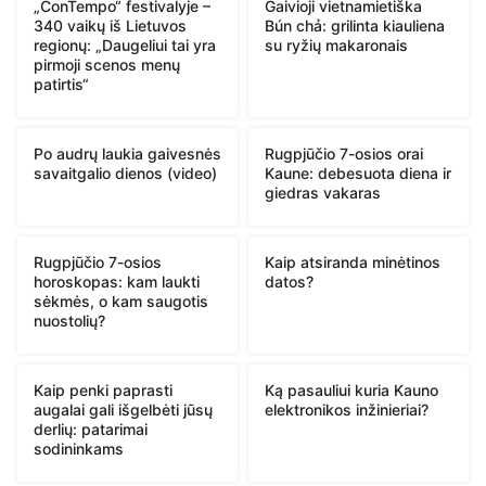
„ConTempo“ festivalyje –
Gaivioji vietnamietiška
340 vaikų iš Lietuvos
Bún chả: grilinta kiauliena
regionų: „Daugeliui tai yra
su ryžių makaronais
pirmoji scenos menų
patirtis“
Po audrų laukia gaivesnės
Rugpjūčio 7-osios orai
savaitgalio dienos (video)
Kaune: debesuota diena ir
giedras vakaras
Rugpjūčio 7-osios
Kaip atsiranda minėtinos
horoskopas: kam laukti
datos?
sėkmės, o kam saugotis
nuostolių?
Kaip penki paprasti
Ką pasauliui kuria Kauno
augalai gali išgelbėti jūsų
elektronikos inžinieriai?
derlių: patarimai
sodininkams