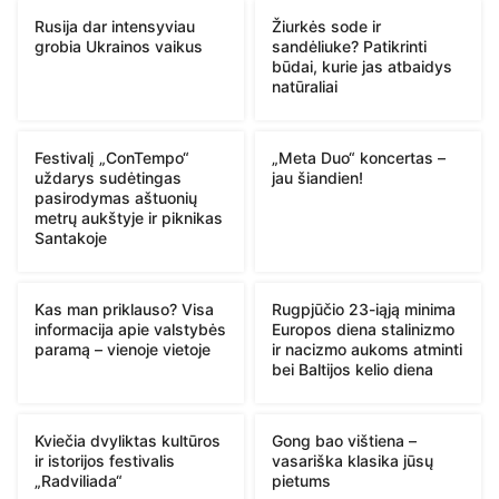
Rusija dar intensyviau
Žiurkės sode ir
grobia Ukrainos vaikus
sandėliuke? Patikrinti
būdai, kurie jas atbaidys
natūraliai
Festivalį „ConTempo“
„Meta Duo“ koncertas –
uždarys sudėtingas
jau šiandien!
pasirodymas aštuonių
metrų aukštyje ir piknikas
Santakoje
Kas man priklauso? Visa
Rugpjūčio 23-iąją minima
informacija apie valstybės
Europos diena stalinizmo
paramą – vienoje vietoje
ir nacizmo aukoms atminti
bei Baltijos kelio diena
Kviečia dvyliktas kultūros
Gong bao vištiena –
ir istorijos festivalis
vasariška klasika jūsų
„Radviliada“
pietums