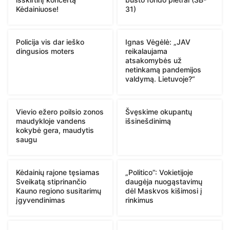
Kėdainiuose!
31)
Policija vis dar ieško
Ignas Vėgėlė: „JAV
dingusios moters
reikalaujama
atsakomybės už
netinkamą pandemijos
valdymą. Lietuvoje?“
Vievio ežero poilsio zonos
Švęskime okupantų
maudykloje vandens
išsinešdinimą
kokybė gera, maudytis
saugu
Kėdainių rajone tęsiamas
„Politico”: Vokietijoje
Sveikatą stiprinančio
daugėja nuogąstavimų
Kauno regiono susitarimų
dėl Maskvos kišimosi į
įgyvendinimas
rinkimus