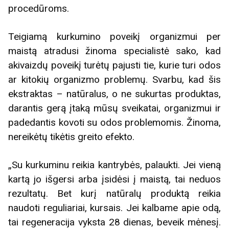
procedūroms.
Teigiamą kurkumino poveikį organizmui per
maistą atradusi žinoma specialistė sako, kad
akivaizdų poveikį turėtų pajusti tie, kurie turi odos
ar kitokių organizmo problemų. Svarbu, kad šis
ekstraktas – natūralus, o ne sukurtas produktas,
darantis gerą įtaką mūsų sveikatai, organizmui ir
padedantis kovoti su odos problemomis. Žinoma,
nereikėtų tikėtis greito efekto.
„Su kurkuminu reikia kantrybės, palaukti. Jei vieną
kartą jo išgersi arba įsidėsi į maistą, tai neduos
rezultatų. Bet kurį natūralų produktą reikia
naudoti reguliariai, kursais. Jei kalbame apie odą,
tai regeneracija vyksta 28 dienas, beveik mėnesį.