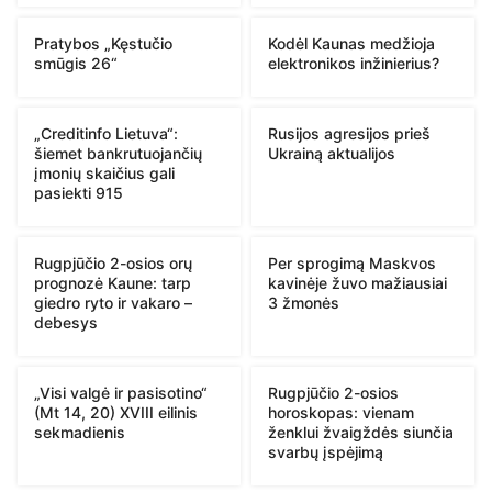
Pratybos „Kęstučio
Kodėl Kaunas medžioja
smūgis 26“
elektronikos inžinierius?
„Creditinfo Lietuva“:
Rusijos agresijos prieš
šiemet bankrutuojančių
Ukrainą aktualijos
įmonių skaičius gali
pasiekti 915
Rugpjūčio 2-osios orų
Per sprogimą Maskvos
prognozė Kaune: tarp
kavinėje žuvo mažiausiai
giedro ryto ir vakaro –
3 žmonės
debesys
„Visi valgė ir pasisotino“
Rugpjūčio 2-osios
(Mt 14, 20) XVIII eilinis
horoskopas: vienam
sekmadienis
ženklui žvaigždės siunčia
svarbų įspėjimą