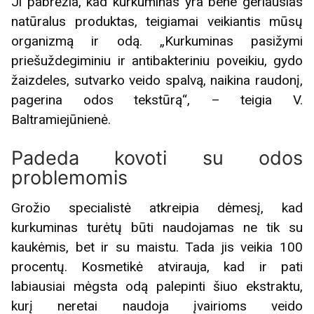
Ji pabrėžia, kad kurkuminas yra bene geriausias
natūralus produktas, teigiamai veikiantis mūsų
organizmą ir odą. „Kurkuminas pasižymi
priešuždegiminiu ir antibakteriniu poveikiu, gydo
žaizdeles, sutvarko veido spalvą, naikina raudonį,
pagerina odos tekstūrą“, – teigia V.
Baltramiejūnienė.
Padeda kovoti su odos
problemomis
Grožio specialistė atkreipia dėmesį, kad
kurkuminas turėtų būti naudojamas ne tik su
kaukėmis, bet ir su maistu. Tada jis veikia 100
procentų. Kosmetikė atvirauja, kad ir pati
labiausiai mėgsta odą palepinti šiuo ekstraktu,
kurį neretai naudoja įvairioms veido