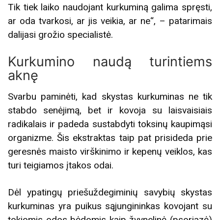
Tik tiek laiko naudojant kurkuminą galima spręsti,
ar oda tvarkosi, ar jis veikia, ar ne“, – patarimais
dalijasi grožio specialistė.
Kurkumino naudą turintiems
aknę
Svarbu paminėti, kad skystas kurkuminas ne tik
stabdo senėjimą, bet ir kovoja su laisvaisiais
radikalais ir padeda sustabdyti toksinų kaupimąsi
organizme. Šis ekstraktas taip pat prisideda prie
geresnės maisto virškinimo ir kepenų veiklos, kas
turi teigiamos įtakos odai.
Dėl ypatingų priešuždegiminių savybių skystas
kurkuminas yra puikus sąjungininkas kovojant su
tokiomis odos bėdomis kaip žvynelinė (psoriazė)