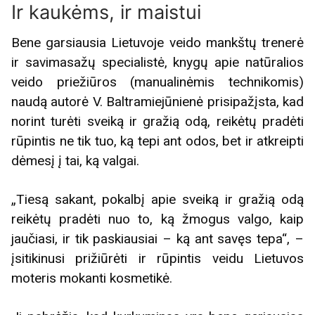
Ir kaukėms, ir maistui
Bene garsiausia Lietuvoje veido mankštų trenerė
ir savimasažų specialistė, knygų apie natūralios
veido priežiūros (manualinėmis technikomis)
naudą autorė V. Baltramiejūnienė prisipažįsta, kad
norint turėti sveiką ir gražią odą, reikėtų pradėti
rūpintis ne tik tuo, ką tepi ant odos, bet ir atkreipti
dėmesį į tai, ką valgai.
„Tiesą sakant, pokalbį apie sveiką ir gražią odą
reikėtų pradėti nuo to, ką žmogus valgo, kaip
jaučiasi, ir tik paskiausiai – ką ant savęs tepa“, –
įsitikinusi prižiūrėti ir rūpintis veidu Lietuvos
moteris mokanti kosmetikė.