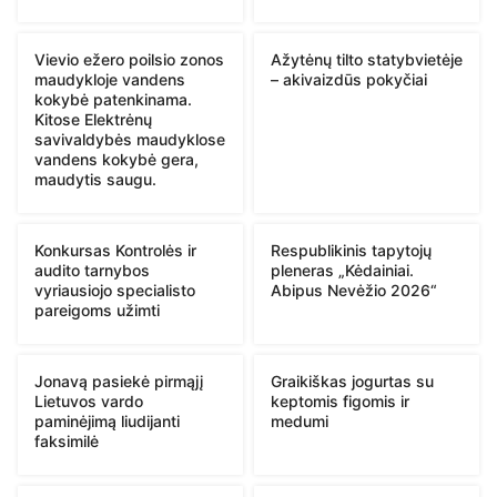
Vievio ežero poilsio zonos
Ažytėnų tilto statybvietėje
maudykloje vandens
– akivaizdūs pokyčiai
kokybė patenkinama.
Kitose Elektrėnų
savivaldybės maudyklose
vandens kokybė gera,
maudytis saugu.
Konkursas Kontrolės ir
Respublikinis tapytojų
audito tarnybos
pleneras „Kėdainiai.
vyriausiojo specialisto
Abipus Nevėžio 2026“
pareigoms užimti
Jonavą pasiekė pirmąjį
Graikiškas jogurtas su
Lietuvos vardo
keptomis figomis ir
paminėjimą liudijanti
medumi
faksimilė