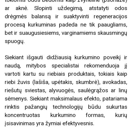
ar aknė. Slopinti uždegimą, atstatyti odos
drėgmės balansą ir suaktyvinti regeneracijos
procesą kurkuminas padeda ne tik paaugliams,
bet ir suaugusiesiems, varginamiems skausmingų
spuogų.
Siekiant išgauti didžiausią kurkumino poveikį ir
naudą, mitybos specialistai rekomenduoja jį
vartoti kartu su riebiais produktais, tokiais kaip
riebi žuvis (lašiša, upėtakis, skumbrė), avokadas,
riešutų sviestas, alyvuogės, saulėgrąžos ar linų
sėmenys. Siekiant maksimalaus efekto, patariama
rinktis pažangių technologijų būdu sukurtas
koncentruotas kurkumino formas, kurių
įsisavinimas yra žymiai efektyvesnis.