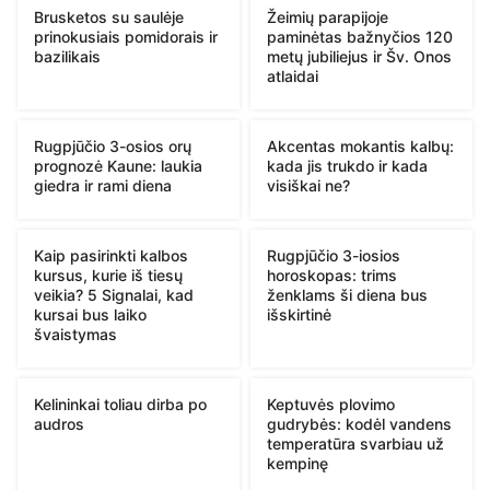
Brusketos su saulėje
Žeimių parapijoje
prinokusiais pomidorais ir
paminėtas bažnyčios 120
bazilikais
metų jubiliejus ir Šv. Onos
atlaidai
Rugpjūčio 3-osios orų
Akcentas mokantis kalbų:
prognozė Kaune: laukia
kada jis trukdo ir kada
giedra ir rami diena
visiškai ne?
Kaip pasirinkti kalbos
Rugpjūčio 3-iosios
kursus, kurie iš tiesų
horoskopas: trims
veikia? 5 Signalai, kad
ženklams ši diena bus
kursai bus laiko
išskirtinė
švaistymas
Kelininkai toliau dirba po
Keptuvės plovimo
audros
gudrybės: kodėl vandens
temperatūra svarbiau už
kempinę