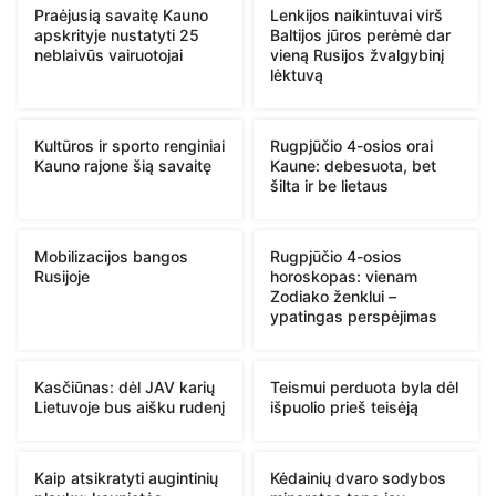
Praėjusią savaitę Kauno
Lenkijos naikintuvai virš
apskrityje nustatyti 25
Baltijos jūros perėmė dar
neblaivūs vairuotojai
vieną Rusijos žvalgybinį
lėktuvą
Kultūros ir sporto renginiai
Rugpjūčio 4-osios orai
Kauno rajone šią savaitę
Kaune: debesuota, bet
šilta ir be lietaus
Mobilizacijos bangos
Rugpjūčio 4-osios
Rusijoje
horoskopas: vienam
Zodiako ženklui –
ypatingas perspėjimas
Kasčiūnas: dėl JAV karių
Teismui perduota byla dėl
Lietuvoje bus aišku rudenį
išpuolio prieš teisėją
Kaip atsikratyti augintinių
Kėdainių dvaro sodybos