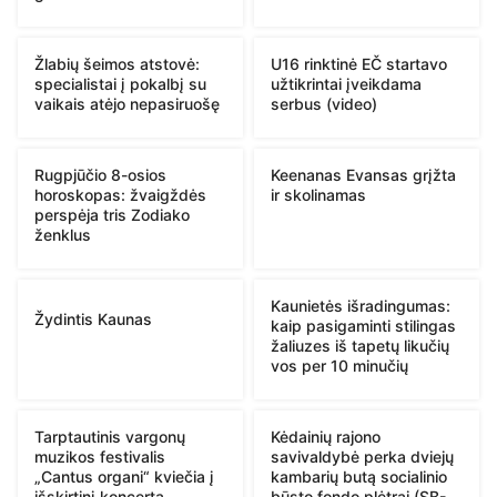
Žlabių šeimos atstovė:
U16 rinktinė EČ startavo
specialistai į pokalbį su
užtikrintai įveikdama
vaikais atėjo nepasiruošę
serbus (video)
Rugpjūčio 8-osios
Keenanas Evansas grįžta
horoskopas: žvaigždės
ir skolinamas
perspėja tris Zodiako
ženklus
Kaunietės išradingumas:
Žydintis Kaunas
kaip pasigaminti stilingas
žaliuzes iš tapetų likučių
vos per 10 minučių
Tarptautinis vargonų
Kėdainių rajono
muzikos festivalis
savivaldybė perka dviejų
„Cantus organi“ kviečia į
kambarių butą socialinio
išskirtinį koncertą
būsto fondo plėtrai (SB-