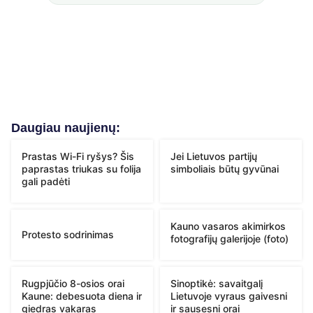
Daugiau naujienų:
Prastas Wi-Fi ryšys? Šis
Jei Lietuvos partijų
paprastas triukas su folija
simboliais būtų gyvūnai
gali padėti
Kauno vasaros akimirkos
Protesto sodrinimas
fotografijų galerijoje (foto)
Rugpjūčio 8-osios orai
Sinoptikė: savaitgalį
Kaune: debesuota diena ir
Lietuvoje vyraus gaivesni
giedras vakaras
ir sausesni orai