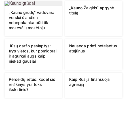
„Kauno Žalgiris“ apgynė
„Kauno grūdų“ vadovas:
titulą
verslui šiandien
nebepakanka būti tik
mokesčių mokėtoju
Jūsų daržo paslaptys:
Nausėda prieš neteisėtus
trys vietos, kur pomidorai
atėjūnus
ir agurkai augs kaip
niekad gausiai
Perseidų lietūs: kodėl šis
Kaip Rusija finansuoja
reiškinys yra toks
agresiją
išskirtinis?