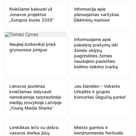
Kviečiame balsuoti už
Informacija apie
Jonavos projektus
planuojamas varžybas
„Europos burės 2026“
Elektrėnų mariose
Informuojame apie
Naujieji bolševikai prieš
pakeistą prašymų dėl
grynuosius pinigus
žemės sklypų
pagrindinės žemės
naudojimo paskirties
keitimo teikimo tvarką
Lietuvos jaunimas
Jau šiandien – Vakarės
kviečiamas dalyvauti
Urbaitės ir grupės
nemokamoje tarptautinėje
koncertas Gegučių parke!
medijų stovykloje Latvijoje
„Young Media Sharks“
Lenkiškas lečo su dešra:
Miesto gamtos ir
vasaros derlius jūsų
bendruomenės festivalis