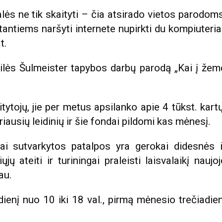
lės ne tik skaityti – čia atsirado vietos parodoms
antiems naršyti internete nupirkti du kompiuteriai
t.
ilės Šulmeister tapybos darbų parodą „Kai į žem
ytojų, jie per metus apsilanko apie 4 tūkst. kartų
riausių leidinių ir šie fondai pildomi kas mėnesį.
iai sutvarkytos patalpos yra gerokai didesnės i
ų ateiti ir turiningai praleisti laisvalaikį naujoj
au.
enį nuo 10 iki 18 val., pirmą mėnesio trečiadien