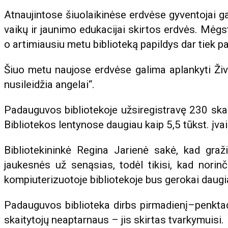
Atnaujintose šiuolaikinėse erdvėse gyventojai ga
vaikų ir jaunimo edukacijai skirtos erdvės. Mėgst
o artimiausiu metu biblioteką papildys dar tiek pa
Šiuo metu naujose erdvėse galima aplankyti Živ
nusileidžia angelai“.
Padauguvos bibliotekoje užsiregistravę 230 skait
Bibliotekos lentynose daugiau kaip 5,5 tūkst. įvai
Bibliotekininkė Regina Jarienė sakė, kad graž
jaukesnės už senąsias, todėl tikisi, kad norinčiųj
kompiuterizuotoje bibliotekoje bus gerokai daugi
Padauguvos biblioteka dirbs pirmadienį–penktadi
skaitytojų neaptarnaus – jis skirtas tvarkymuisi.