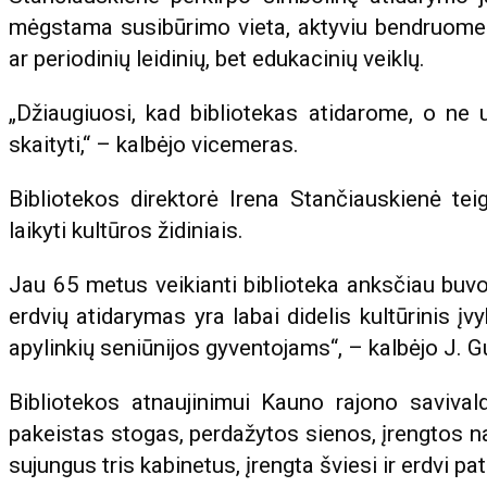
mėgstama susibūrimo vieta, aktyviu bendruomen
ar periodinių leidinių, bet edukacinių veiklų.
„Džiaugiuosi, kad bibliotekas atidarome, o ne 
skaityti,“ – kalbėjo vicemeras.
Bibliotekos direktorė Irena Stančiauskienė teig
laikyti kultūros židiniais.
Jau 65 metus veikianti biblioteka anksčiau buvo
erdvių atidarymas yra labai didelis kultūrinis įv
apylinkių seniūnijos gyventojams“, – kalbėjo J. G
Bibliotekos atnaujinimui Kauno rajono saviva
pakeistas stogas, perdažytos sienos, įrengtos na
sujungus tris kabinetus, įrengta šviesi ir erdvi pat