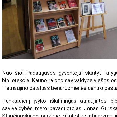
Nuo šiol Padauguvos gyventojai skaityti knyga
bibliotekoje. Kauno rajono savivaldybė viešosios
ir atnaujino patalpas bendruomenės centro past
Penktadienį įvyko iškilmingas atnaujintos b
savivaldybės mero pavaduotojas Jonas Gurskas
Stančiauskiene perkirpo simbolinę atidarymo ju