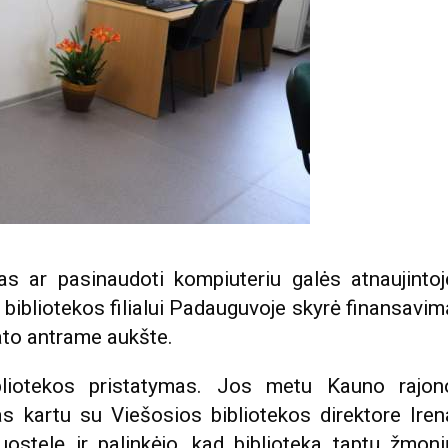
s ar pasinaudoti kompiuteriu galės atnaujintoj
 bibliotekos filialui Padauguvoje skyrė finansavim
ato antrame aukšte.
ibliotekos pristatymas. Jos metu Kauno rajon
 kartu su Viešosios bibliotekos direktore Iren
ostelę ir palinkėjo, kad biblioteka taptų žmoni