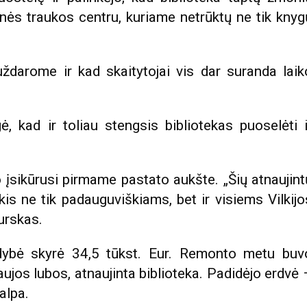
ės traukos centru, kuriame netrūktų ne tik knyg
uždarome ir kad skaitytojai vis dar suranda laik
ė, kad ir toliau stengsis bibliotekas puoselėti i
 įsikūrusi pirmame pastato aukšte. „Šių atnaujint
ykis ne tik padauguviškiams, bet ir visiems Vilkijo
urskas.
ldybė skyrė 34,5 tūkst. Eur. Remonto metu buv
ujos lubos, atnaujinta biblioteka. Padidėjo erdvė 
alpa.