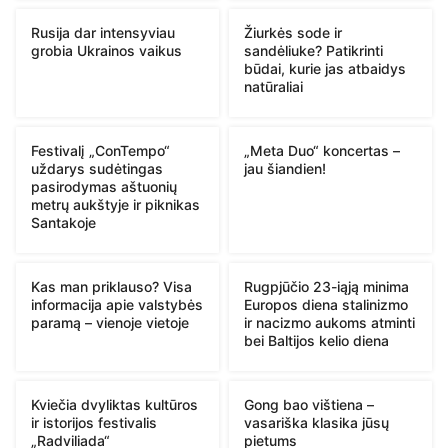
Rusija dar intensyviau
Žiurkės sode ir
grobia Ukrainos vaikus
sandėliuke? Patikrinti
būdai, kurie jas atbaidys
natūraliai
Festivalį „ConTempo“
„Meta Duo“ koncertas –
uždarys sudėtingas
jau šiandien!
pasirodymas aštuonių
metrų aukštyje ir piknikas
Santakoje
Kas man priklauso? Visa
Rugpjūčio 23-iąją minima
informacija apie valstybės
Europos diena stalinizmo
paramą – vienoje vietoje
ir nacizmo aukoms atminti
bei Baltijos kelio diena
Kviečia dvyliktas kultūros
Gong bao vištiena –
ir istorijos festivalis
vasariška klasika jūsų
„Radviliada“
pietums