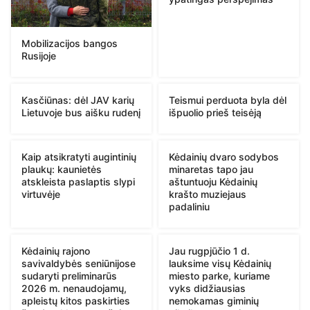
Mobilizacijos bangos
Rusijoje
Kasčiūnas: dėl JAV karių
Teismui perduota byla dėl
Lietuvoje bus aišku rudenį
išpuolio prieš teisėją
Kaip atsikratyti augintinių
Kėdainių dvaro sodybos
plaukų: kaunietės
minaretas tapo jau
atskleista paslaptis slypi
aštuntuoju Kėdainių
virtuvėje
krašto muziejaus
padaliniu
Kėdainių rajono
Jau rugpjūčio 1 d.
savivaldybės seniūnijose
lauksime visų Kėdainių
sudaryti preliminarūs
miesto parke, kuriame
2026 m. nenaudojamų,
vyks didžiausias
apleistų kitos paskirties
nemokamas giminių