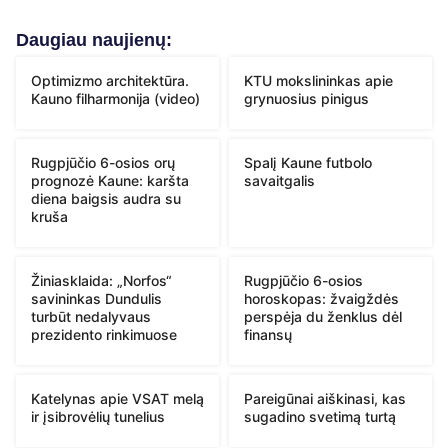
Daugiau naujienų:
Optimizmo architektūra.
KTU mokslininkas apie
Kauno filharmonija (video)
grynuosius pinigus
Rugpjūčio 6-osios orų
Spalį Kaune futbolo
prognozė Kaune: karšta
savaitgalis
diena baigsis audra su
kruša
Žiniasklaida: „Norfos“
Rugpjūčio 6-osios
savininkas Dundulis
horoskopas: žvaigždės
turbūt nedalyvaus
perspėja du ženklus dėl
prezidento rinkimuose
finansų
Katelynas apie VSAT melą
Pareigūnai aiškinasi, kas
ir įsibrovėlių tunelius
sugadino svetimą turtą