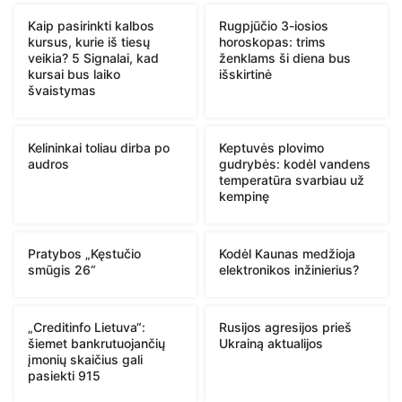
Kaip pasirinkti kalbos
Rugpjūčio 3-iosios
kursus, kurie iš tiesų
horoskopas: trims
veikia? 5 Signalai, kad
ženklams ši diena bus
kursai bus laiko
išskirtinė
švaistymas
Kelininkai toliau dirba po
Keptuvės plovimo
audros
gudrybės: kodėl vandens
temperatūra svarbiau už
kempinę
Pratybos „Kęstučio
Kodėl Kaunas medžioja
smūgis 26“
elektronikos inžinierius?
„Creditinfo Lietuva“:
Rusijos agresijos prieš
šiemet bankrutuojančių
Ukrainą aktualijos
įmonių skaičius gali
pasiekti 915