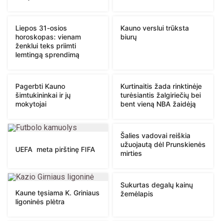
Liepos 31-osios
Kauno verslui trūksta
horoskopas: vienam
biurų
ženklui teks priimti
lemtingą sprendimą
Pagerbti Kauno
Kurtinaitis žada rinktinėje
šimtukininkai ir jų
turėsiantis žalgiriečių bei
mokytojai
bent vieną NBA žaidėją
Šalies vadovai reiškia
užuojautą dėl Prunskienės
UEFA meta pirštinę FIFA
mirties
Sukurtas degalų kainų
Kaune tęsiama K. Griniaus
žemėlapis
ligoninės plėtra