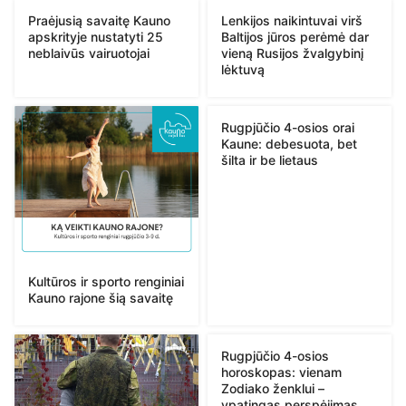
Praėjusią savaitę Kauno
Lenkijos naikintuvai virš
apskrityje nustatyti 25
Baltijos jūros perėmė dar
neblaivūs vairuotojai
vieną Rusijos žvalgybinį
lėktuvą
Rugpjūčio 4-osios orai
Kaune: debesuota, bet
šilta ir be lietaus
Kultūros ir sporto renginiai
Kauno rajone šią savaitę
Rugpjūčio 4-osios
horoskopas: vienam
Zodiako ženklui –
ypatingas perspėjimas