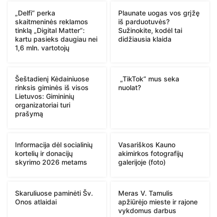
„Delfi“ perka
Plaunate uogas vos grįžę
skaitmeninės reklamos
iš parduotuvės?
tinklą „Digital Matter“:
Sužinokite, kodėl tai
kartu pasieks daugiau nei
didžiausia klaida
1,6 mln. vartotojų
Šeštadienį Kėdainiuose
„TikTok“ mus seka
rinksis giminės iš visos
nuolat?
Lietuvos: Gimininių
organizatoriai turi
prašymą
Informacija dėl socialinių
Vasariškos Kauno
kortelių ir donacijų
akimirkos fotografijų
skyrimo 2026 metams
galerijoje (foto)
Skaruliuose paminėti Šv.
Meras V. Tamulis
Onos atlaidai
apžiūrėjo mieste ir rajone
vykdomus darbus