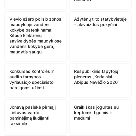
Vievio ežero poilsio zonos
Ažytėnų tilto statybvietėje
maudykloje vandens
– akivaizdūs pokyčiai
kokybė patenkinama.
Kitose Elektrėnų
savivaldybės maudyklose
vandens kokybė gera,
maudytis saugu.
Konkursas Kontrolės ir
Respublikinis tapytojų
audito tarnybos
pleneras „Kėdainiai.
vyriausiojo specialisto
Abipus Nevėžio 2026“
pareigoms užimti
Jonavą pasiekė pirmąjį
Graikiškas jogurtas su
Lietuvos vardo
keptomis figomis ir
paminėjimą liudijanti
medumi
faksimilė