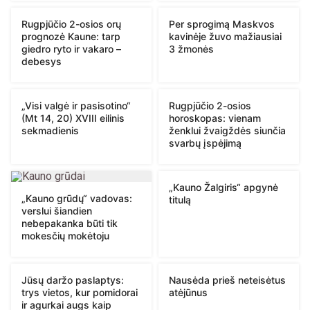
Rugpjūčio 2-osios orų
Per sprogimą Maskvos
prognozė Kaune: tarp
kavinėje žuvo mažiausiai
giedro ryto ir vakaro –
3 žmonės
debesys
„Visi valgė ir pasisotino“
Rugpjūčio 2-osios
(Mt 14, 20) XVIII eilinis
horoskopas: vienam
sekmadienis
ženklui žvaigždės siunčia
svarbų įspėjimą
„Kauno Žalgiris“ apgynė
„Kauno grūdų“ vadovas:
titulą
verslui šiandien
nebepakanka būti tik
mokesčių mokėtoju
Jūsų daržo paslaptys:
Nausėda prieš neteisėtus
trys vietos, kur pomidorai
atėjūnus
ir agurkai augs kaip