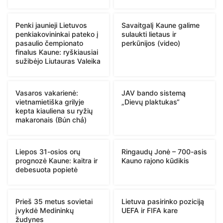
Penki jaunieji Lietuvos
Savaitgalį Kaune galime
penkiakovininkai pateko į
sulaukti lietaus ir
pasaulio čempionato
perkūnijos (video)
finalus Kaune: ryškiausiai
sužibėjo Liutauras Valeika
Vasaros vakarienė:
JAV bando sistemą
vietnamietiška grilyje
„Dievų plaktukas“
kepta kiauliena su ryžių
makaronais (Bún chả)
Liepos 31-osios orų
Ringaudų Jonė – 700-asis
prognozė Kaune: kaitra ir
Kauno rajono kūdikis
debesuota popietė
Prieš 35 metus sovietai
Lietuva pasirinko poziciją
įvykdė Medininkų
UEFA ir FIFA kare
žudynes