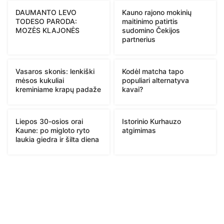
DAUMANTO LEVO
Kauno rajono mokinių
TODESO PARODA:
maitinimo patirtis
MOZĖS KLAJONĖS
sudomino Čekijos
partnerius
Vasaros skonis: lenkiški
Kodėl matcha tapo
mėsos kukuliai
populiari alternatyva
kreminiame krapų padaže
kavai?
Liepos 30-osios orai
Istorinio Kurhauzo
Kaune: po migloto ryto
atgimimas
laukia giedra ir šilta diena