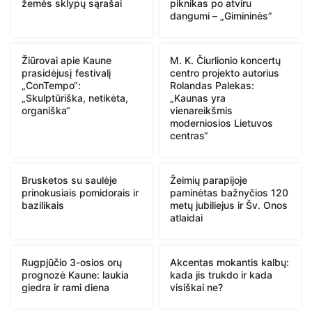
žemės sklypų sąrašai
piknikas po atviru
dangumi – „Gimininės”
Žiūrovai apie Kaune
M. K. Čiurlionio koncertų
prasidėjusį festivalį
centro projekto autorius
„ConTempo“:
Rolandas Palekas:
„Skulptūriška, netikėta,
„Kaunas yra
organiška“
vienareikšmis
moderniosios Lietuvos
centras“
Brusketos su saulėje
Žeimių parapijoje
prinokusiais pomidorais ir
paminėtas bažnyčios 120
bazilikais
metų jubiliejus ir Šv. Onos
atlaidai
Rugpjūčio 3-osios orų
Akcentas mokantis kalbų:
prognozė Kaune: laukia
kada jis trukdo ir kada
giedra ir rami diena
visiškai ne?