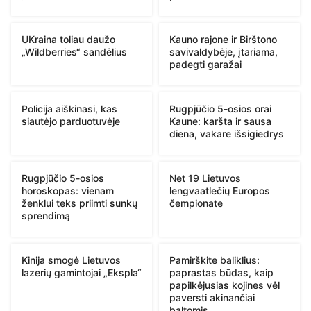
UKraina toliau daužo
Kauno rajone ir Birštono
„Wildberries“ sandėlius
savivaldybėje, įtariama,
padegti garažai
Policija aiškinasi, kas
Rugpjūčio 5-osios orai
siautėjo parduotuvėje
Kaune: karšta ir sausa
diena, vakare išsigiedrys
Rugpjūčio 5-osios
Net 19 Lietuvos
horoskopas: vienam
lengvaatlečių Europos
ženklui teks priimti sunkų
čempionate
sprendimą
Kinija smogė Lietuvos
Pamirškite baliklius:
lazerių gamintojai „Ekspla“
paprastas būdas, kaip
papilkėjusias kojines vėl
paversti akinančiai
baltomis