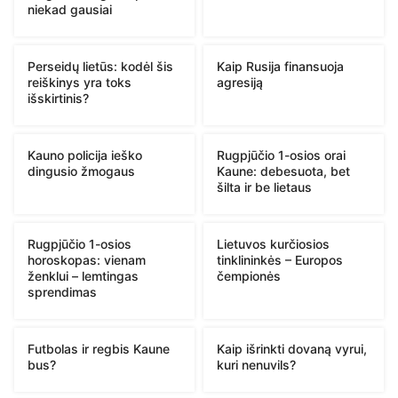
niekad gausiai
Perseidų lietūs: kodėl šis
Kaip Rusija finansuoja
reiškinys yra toks
agresiją
išskirtinis?
Kauno policija ieško
Rugpjūčio 1-osios orai
dingusio žmogaus
Kaune: debesuota, bet
šilta ir be lietaus
Rugpjūčio 1-osios
Lietuvos kurčiosios
horoskopas: vienam
tinklininkės – Europos
ženklui – lemtingas
čempionės
sprendimas
Futbolas ir regbis Kaune
Kaip išrinkti dovaną vyrui,
bus?
kuri nenuvils?