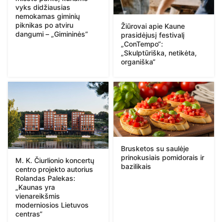
vyks didžiausias
nemokamas giminių
piknikas po atviru
Žiūrovai apie Kaune
dangumi – „Gimininės”
prasidėjusį festivalį
„ConTempo“:
„Skulptūriška, netikėta,
organiška“
Brusketos su saulėje
prinokusiais pomidorais ir
M. K. Čiurlionio koncertų
bazilikais
centro projekto autorius
Rolandas Palekas:
„Kaunas yra
vienareikšmis
moderniosios Lietuvos
centras“