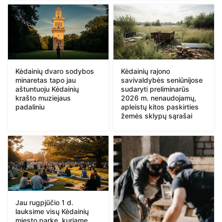
Kėdainių dvaro sodybos
Kėdainių rajono
minaretas tapo jau
savivaldybės seniūnijose
aštuntuoju Kėdainių
sudaryti preliminarūs
krašto muziejaus
2026 m. nenaudojamų,
padaliniu
apleistų kitos paskirties
žemės sklypų sąrašai
Jau rugpjūčio 1 d.
lauksime visų Kėdainių
miesto parke, kuriame