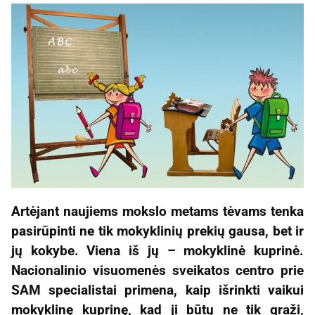
Artėjant naujiems mokslo metams tėvams tenka
pasirūpinti ne tik mokyklinių prekių gausa, bet ir
jų kokybe. Viena iš jų – mokyklinė kuprinė.
Nacionalinio visuomenės sveikatos centro prie
SAM specialistai primena, kaip išrinkti vaikui
mokyklinę kuprinę, kad ji būtų ne tik graži,