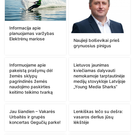
Informacija apie
planuojamas varžybas
Elektrėnų mariose
Naujieji bolševikai prieš
grynuosius pinigus
Informuojame apie
Lietuvos jaunimas
pakeistą prašymų dėl
kviečiamas dalyvauti
žemės sklypų
nemokamoje tarptautinėje
pagrindinės žemės
medijų stovykloje Latvijoje
naudojimo paskirties
„Young Media Sharks“
keitimo teikimo tvarką
Jau šiandien – Vakarės
Lenkiškas lečo su dešra:
Urbaitės ir grupės
vasaros derlius jūsų
koncertas Gegučių parke!
lėkštėje