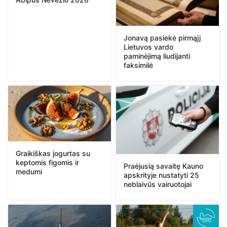
Jonavą pasiekė pirmąjį
Lietuvos vardo
paminėjimą liudijanti
faksimilė
Graikiškas jogurtas su
keptomis figomis ir
Praėjusią savaitę Kauno
medumi
apskrityje nustatyti 25
neblaivūs vairuotojai