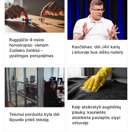
Rugpjūčio 4-osios
horoskopas: vienam
Kasčiūnas: dėl JAV karių
Zodiako ženklui –
Lietuvoje bus aišku rudenį
ypatingas perspėjimas
Kaip atsikratyti augintinių
plaukų: kaunietės
Teismui perduota byla dėl
atskleista paslaptis slypi
išpuolio prieš teisėją
virtuvėje