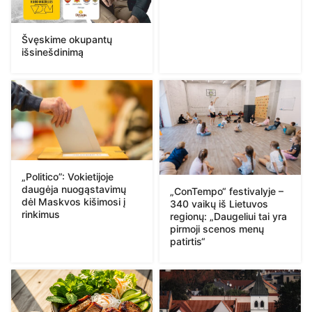
Švęskime okupantų
išsinešdinimą
„Politico”: Vokietijoje
daugėja nuogąstavimų
„ConTempo“ festivalyje –
dėl Maskvos kišimosi į
340 vaikų iš Lietuvos
rinkimus
regionų: „Daugeliui tai yra
pirmoji scenos menų
patirtis“