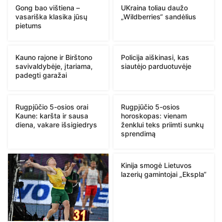
Gong bao vištiena –
UKraina toliau daužo
vasariška klasika jūsų
„Wildberries“ sandėlius
pietums
Kauno rajone ir Birštono
Policija aiškinasi, kas
savivaldybėje, įtariama,
siautėjo parduotuvėje
padegti garažai
Rugpjūčio 5-osios orai
Rugpjūčio 5-osios
Kaune: karšta ir sausa
horoskopas: vienam
diena, vakare išsigiedrys
ženklui teks priimti sunkų
sprendimą
Kinija smogė Lietuvos
lazerių gamintojai „Ekspla“