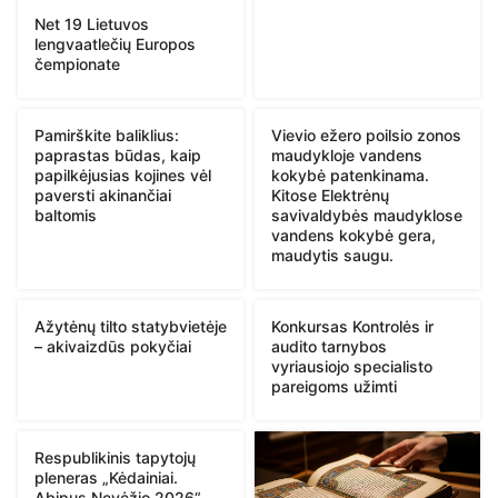
Net 19 Lietuvos
lengvaatlečių Europos
čempionate
Pamirškite baliklius:
Vievio ežero poilsio zonos
paprastas būdas, kaip
maudykloje vandens
papilkėjusias kojines vėl
kokybė patenkinama.
paversti akinančiai
Kitose Elektrėnų
baltomis
savivaldybės maudyklose
vandens kokybė gera,
maudytis saugu.
Ažytėnų tilto statybvietėje
Konkursas Kontrolės ir
– akivaizdūs pokyčiai
audito tarnybos
vyriausiojo specialisto
pareigoms užimti
Respublikinis tapytojų
pleneras „Kėdainiai.
Abipus Nevėžio 2026“