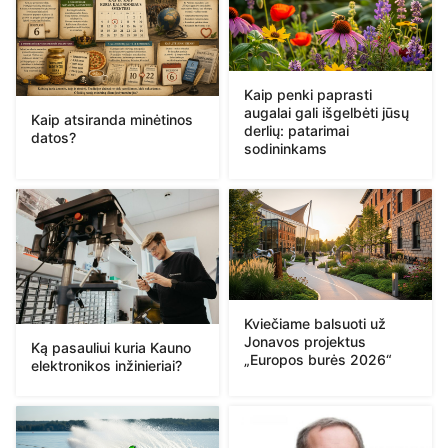
Kaip penki paprasti
augalai gali išgelbėti jūsų
Kaip atsiranda minėtinos
derlių: patarimai
datos?
sodininkams
Kviečiame balsuoti už
Jonavos projektus
Ką pasauliui kuria Kauno
„Europos burės 2026“
elektronikos inžinieriai?