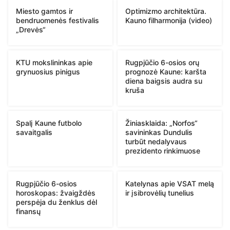
Miesto gamtos ir
Optimizmo architektūra.
bendruomenės festivalis
Kauno filharmonija (video)
„Drevės“
KTU mokslininkas apie
Rugpjūčio 6-osios orų
grynuosius pinigus
prognozė Kaune: karšta
diena baigsis audra su
kruša
Spalį Kaune futbolo
Žiniasklaida: „Norfos“
savaitgalis
savininkas Dundulis
turbūt nedalyvaus
prezidento rinkimuose
Rugpjūčio 6-osios
Katelynas apie VSAT melą
horoskopas: žvaigždės
ir įsibrovėlių tunelius
perspėja du ženklus dėl
finansų