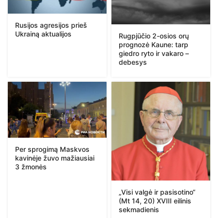
Rusijos agresijos prieš
Ukrainą aktualijos
Rugpjūčio 2-osios orų
prognozė Kaune: tarp
giedro ryto ir vakaro –
debesys
Per sprogimą Maskvos
kavinėje žuvo mažiausiai
3 žmonės
„Visi valgė ir pasisotino“
(Mt 14, 20) XVIII eilinis
sekmadienis