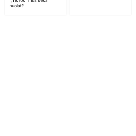
„TikTok“ mus seka
nuolat?