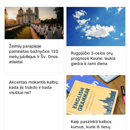
Žeimių parapijoje
paminėtas bažnyčios 120
Rugpjūčio 3-osios orų
metų jubiliejus ir Šv. Onos
prognozė Kaune: laukia
atlaidai
giedra ir rami diena
Akcentas mokantis kalbų:
kada jis trukdo ir kada
visiškai ne?
Kaip pasirinkti kalbos
kursus, kurie iš tiesų