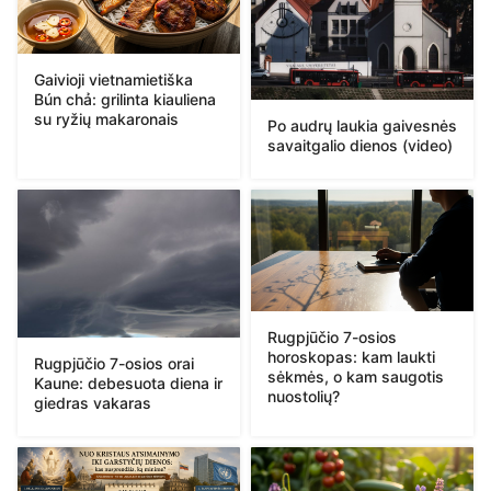
Gaivioji vietnamietiška
Bún chả: grilinta kiauliena
su ryžių makaronais
Po audrų laukia gaivesnės
savaitgalio dienos (video)
Rugpjūčio 7-osios
horoskopas: kam laukti
Rugpjūčio 7-osios orai
sėkmės, o kam saugotis
Kaune: debesuota diena ir
nuostolių?
giedras vakaras