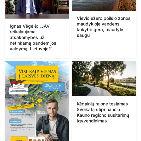
Vievio ežero poilsio zonos
maudykloje vandens
Ignas Vėgėlė: „JAV
kokybė gera, maudytis
reikalaujama
saugu
atsakomybės už
netinkamą pandemijos
valdymą. Lietuvoje?“
Kėdainių rajone tęsiamas
Sveikatą stiprinančio
Kauno regiono susitarimų
įgyvendinimas