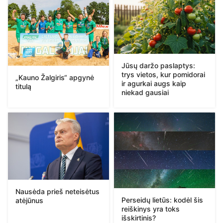
Jūsų daržo paslaptys:
trys vietos, kur pomidorai
„Kauno Žalgiris“ apgynė
ir agurkai augs kaip
titulą
niekad gausiai
Nausėda prieš neteisėtus
Perseidų lietūs: kodėl šis
atėjūnus
reiškinys yra toks
išskirtinis?