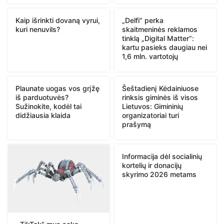
Kaip išrinkti dovaną vyrui,
„Delfi“ perka
kuri nenuvils?
skaitmeninės reklamos
tinklą „Digital Matter“:
kartu pasieks daugiau nei
1,6 mln. vartotojų
Plaunate uogas vos grįžę
Šeštadienį Kėdainiuose
iš parduotuvės?
rinksis giminės iš visos
Sužinokite, kodėl tai
Lietuvos: Gimininių
didžiausia klaida
organizatoriai turi
prašymą
Informacija dėl socialinių
kortelių ir donacijų
skyrimo 2026 metams