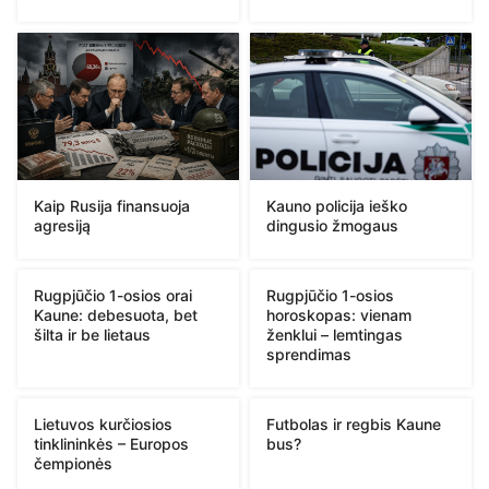
Kaip Rusija finansuoja
Kauno policija ieško
agresiją
dingusio žmogaus
Rugpjūčio 1-osios orai
Rugpjūčio 1-osios
Kaune: debesuota, bet
horoskopas: vienam
šilta ir be lietaus
ženklui – lemtingas
sprendimas
Lietuvos kurčiosios
Futbolas ir regbis Kaune
tinklininkės – Europos
bus?
čempionės