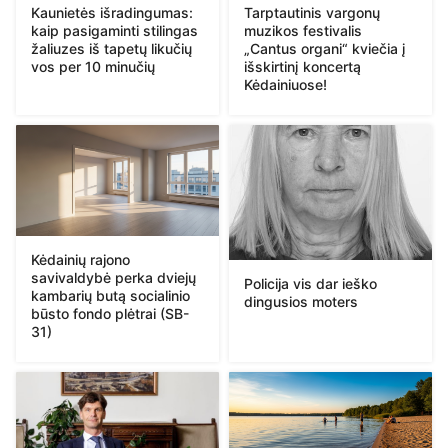
Kaunietės išradingumas:
Tarptautinis vargonų
kaip pasigaminti stilingas
muzikos festivalis
žaliuzes iš tapetų likučių
„Cantus organi“ kviečia į
vos per 10 minučių
išskirtinį koncertą
Kėdainiuose!
Kėdainių rajono
savivaldybė perka dviejų
Policija vis dar ieško
kambarių butą socialinio
dingusios moters
būsto fondo plėtrai (SB-
31)