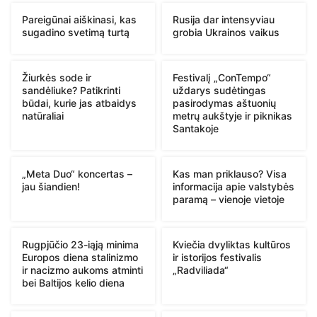
Pareigūnai aiškinasi, kas
Rusija dar intensyviau
sugadino svetimą turtą
grobia Ukrainos vaikus
Žiurkės sode ir
Festivalį „ConTempo“
sandėliuke? Patikrinti
uždarys sudėtingas
būdai, kurie jas atbaidys
pasirodymas aštuonių
natūraliai
metrų aukštyje ir piknikas
Santakoje
„Meta Duo“ koncertas –
Kas man priklauso? Visa
jau šiandien!
informacija apie valstybės
paramą – vienoje vietoje
Rugpjūčio 23-iąją minima
Kviečia dvyliktas kultūros
Europos diena stalinizmo
ir istorijos festivalis
ir nacizmo aukoms atminti
„Radviliada“
bei Baltijos kelio diena