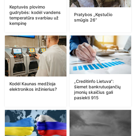
Keptuvės plovimo
gudrybės: kodėl vandens
Pratybos „Kęstučio
temperatūra svarbiau už
smūgis 26“
kempinę
„Creditinfo Lietuva“:
Kodėl Kaunas medžioja
šiemet bankrutuojančių
elektronikos inžinierius?
įmonių skaičius gali
pasiekti 915