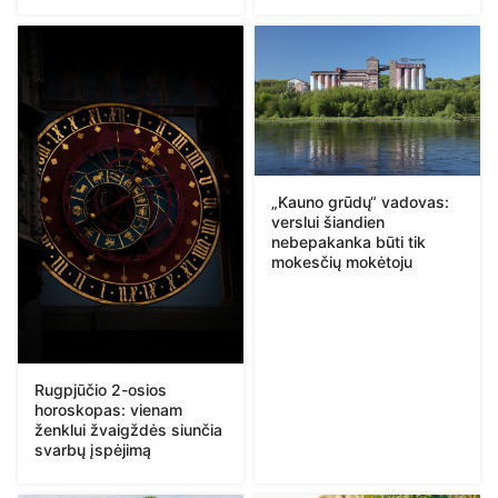
„Kauno grūdų“ vadovas:
verslui šiandien
nebepakanka būti tik
mokesčių mokėtoju
Rugpjūčio 2-osios
horoskopas: vienam
ženklui žvaigždės siunčia
svarbų įspėjimą