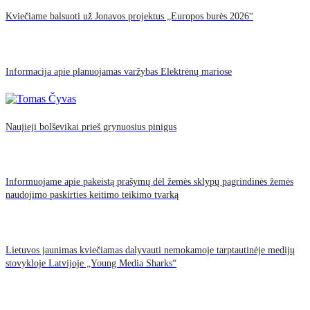
Kviečiame balsuoti už Jonavos projektus „Europos burės 2026“
Informacija apie planuojamas varžybas Elektrėnų mariose
Naujieji bolševikai prieš grynuosius pinigus
Informuojame apie pakeistą prašymų dėl žemės sklypų pagrindinės žemės
naudojimo paskirties keitimo teikimo tvarką
Lietuvos jaunimas kviečiamas dalyvauti nemokamoje tarptautinėje medijų
stovykloje Latvijoje „Young Media Sharks“