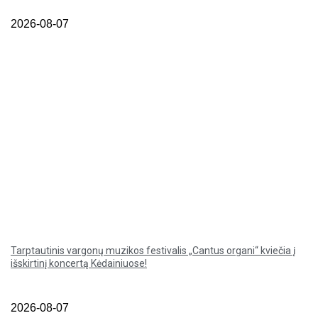
2026-08-07
Tarptautinis vargonų muzikos festivalis „Cantus organi“ kviečia į
išskirtinį koncertą Kėdainiuose!
2026-08-07