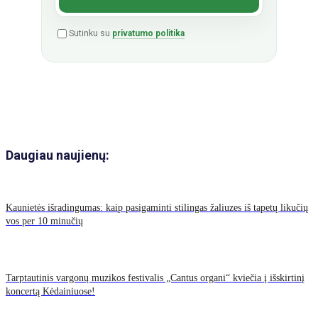
Sutinku su
privatumo politika
Daugiau naujienų:
Kaunietės išradingumas: kaip pasigaminti stilingas žaliuzes iš tapetų likučių
vos per 10 minučių
Tarptautinis vargonų muzikos festivalis „Cantus organi“ kviečia į išskirtinį
koncertą Kėdainiuose!