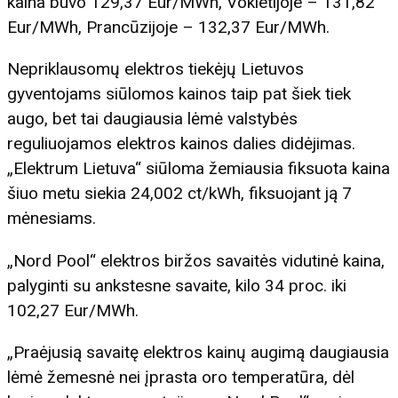
kaina buvo 129,37 Eur/MWh, Vokietijoje – 131,82
Eur/MWh, Prancūzijoje – 132,37 Eur/MWh.
Nepriklausomų elektros tiekėjų Lietuvos
gyventojams siūlomos kainos taip pat šiek tiek
augo, bet tai daugiausia lėmė valstybės
reguliuojamos elektros kainos dalies didėjimas.
„Elektrum Lietuva“ siūloma žemiausia fiksuota kaina
šiuo metu siekia 24,002 ct/kWh, fiksuojant ją 7
mėnesiams.
„Nord Pool“ elektros biržos savaitės vidutinė kaina,
palyginti su ankstesne savaite, kilo 34 proc. iki
102,27 Eur/MWh.
„Praėjusią savaitę elektros kainų augimą daugiausia
lėmė žemesnė nei įprasta oro temperatūra, dėl