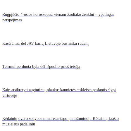
Rugpjūčio 4-osios horoskopas: vienam Zodiako ženklui – ypatingas
perspėjimas
Kasčiūnas: dėl JAV karių Lietuvoje bus aišku rudenį
Teismui perduota byla dėl išpuolio prieš teisėją
Kaip atsikratyti augintinių plaukų: kaunietės atskleista paslaptis slypi
virtuvėje
Kėdainių dvaro sodybos minaretas tapo jau aštuntuoju Kėdainių krašto
muziejaus padaliniu