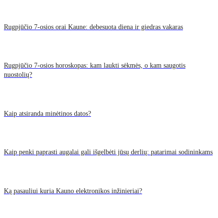
Rugpjūčio 7-osios orai Kaune: debesuota diena ir giedras vakaras
Rugpjūčio 7-osios horoskopas: kam laukti sėkmės, o kam saugotis
nuostolių?
Kaip atsiranda minėtinos datos?
Kaip penki paprasti augalai gali išgelbėti jūsų derlių: patarimai sodininkams
Ką pasauliui kuria Kauno elektronikos inžinieriai?