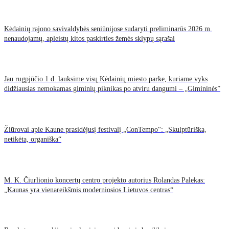
Kėdainių rajono savivaldybės seniūnijose sudaryti preliminarūs 2026 m.
nenaudojamų, apleistų kitos paskirties žemės sklypų sąrašai
Jau rugpjūčio 1 d. lauksime visų Kėdainių miesto parke, kuriame vyks
didžiausias nemokamas giminių piknikas po atviru dangumi – „Gimininės”
Žiūrovai apie Kaune prasidėjusį festivalį „ConTempo“: „Skulptūriška,
netikėta, organiška“
M. K. Čiurlionio koncertų centro projekto autorius Rolandas Palekas:
„Kaunas yra vienareikšmis moderniosios Lietuvos centras“