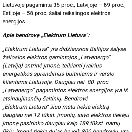
Lietuvoje pagaminta 35 proc., Latvijoje – 89 proc.,
Estijoje – 58 proc. šaliai reikalingos elektros
energijos.
Apie bendrovę „Elektrum Lietuva“:
„Elektrum Lietuva“ yra didžiausios Baltijos šalyse
žaliosios elektros gamintojos „Latvenergo“
(Latvija) antrinė įmonė, teikianti įvairius
energetikos sprendimus buitiniams ir verslo
klientams Lietuvoje. Daugiau nei 80 proc.
„Latvenergo“ pagamintos elektros energijos yra iš
atsinaujinančių šaltinių. Bendrovė
„Elektrum Lietuva“ šiuo metu tiekia elektrą
daugiau nei 12 tūkst. įmonių, savo elektros tiekėju
įmonę pasirinko daugiau kaip 1
89
tūkst. namų
ūkių, įmonė tiekia dujas beveik 800 bendrovių, yra