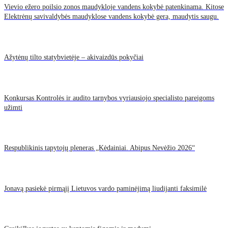
Vievio ežero poilsio zonos maudykloje vandens kokybė patenkinama. Kitose
Elektrėnų savivaldybės maudyklose vandens kokybė gera, maudytis saugu.
Ažytėnų tilto statybvietėje – akivaizdūs pokyčiai
Konkursas Kontrolės ir audito tarnybos vyriausiojo specialisto pareigoms
užimti
Respublikinis tapytojų pleneras „Kėdainiai. Abipus Nevėžio 2026“
Jonavą pasiekė pirmąjį Lietuvos vardo paminėjimą liudijanti faksimilė