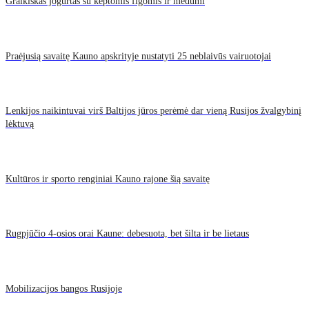
Graikiškas jogurtas su keptomis figomis ir medumi
Praėjusią savaitę Kauno apskrityje nustatyti 25 neblaivūs vairuotojai
Lenkijos naikintuvai virš Baltijos jūros perėmė dar vieną Rusijos žvalgybinį
lėktuvą
Kultūros ir sporto renginiai Kauno rajone šią savaitę
Rugpjūčio 4-osios orai Kaune: debesuota, bet šilta ir be lietaus
Mobilizacijos bangos Rusijoje