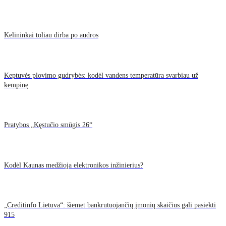
Kelininkai toliau dirba po audros
Keptuvės plovimo gudrybės: kodėl vandens temperatūra svarbiau už
kempinę
Pratybos „Kęstučio smūgis 26“
Kodėl Kaunas medžioja elektronikos inžinierius?
„Creditinfo Lietuva“: šiemet bankrutuojančių įmonių skaičius gali pasiekti
915