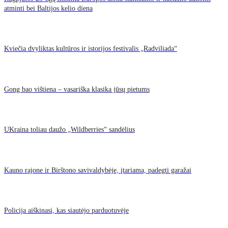
atminti bei Baltijos kelio diena
Kviečia dvyliktas kultūros ir istorijos festivalis „Radviliada“
Gong bao vištiena – vasariška klasika jūsų pietums
UKraina toliau daužo „Wildberries“ sandėlius
Kauno rajone ir Birštono savivaldybėje, įtariama, padegti garažai
Policija aiškinasi, kas siautėjo parduotuvėje