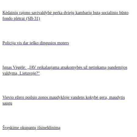
Kėdainių rajono savivaldybė perka dviejų kambarių butą socialinio būsto
fondo plėtrai (SB-31)
Policija vis dar ieško dingusios moters
Ignas Vėgėlė: „JAV reikalaujama atsakomybės už netinkamą pandemijos
valdymą. Lietuvoje?“
Vievio ežero poilsio zonos maudykloje vandens kokybė gera, maudytis
saugu
Švęskime okupantų išsinešdinimą