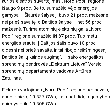
kurios elektros suvartojimas „Nord Pool“ regione
išaugo 9 proc. Be to, sumažėjo vėjo energijos
gamyba – Šiaurės šalyse ji buvo 21 proc. mažesnė
nei prieš savaitę, o Baltijos šalyse – net 56 proc.
mažesnė. Turima atominių elektrinių galia „Nord
Pool“ regione sumažėjo iki 87 proc. Tuo metu
energijos srautai į Baltijos šalis buvo 10 proc.
didesni nei prieš savaitę, ir tai ribojo reikšmingesnį
Baltijos šalių kainos augimą“, – sako energetikos
sprendimų bendrovės „Elektrum Lietuva“ Verslo
sprendimų departamento vadovas Artūras
Zatulinas.
Elektros vartojimas „Nord Pool“ regione per savaitę
augo ir siekė 10 337 GWh, taip pat didėjo gamybos
apimtys – iki 10 305 GWh.