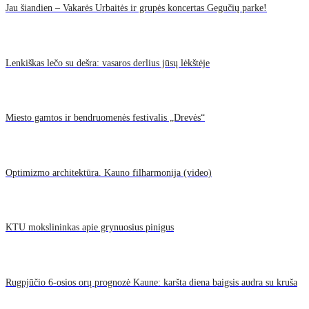
Jau šiandien – Vakarės Urbaitės ir grupės koncertas Gegučių parke!
Lenkiškas lečo su dešra: vasaros derlius jūsų lėkštėje
Miesto gamtos ir bendruomenės festivalis „Drevės“
Optimizmo architektūra. Kauno filharmonija (video)
KTU mokslininkas apie grynuosius pinigus
Rugpjūčio 6-osios orų prognozė Kaune: karšta diena baigsis audra su kruša