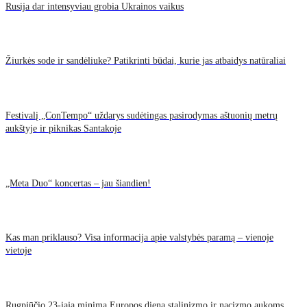
Rusija dar intensyviau grobia Ukrainos vaikus
Žiurkės sode ir sandėliuke? Patikrinti būdai, kurie jas atbaidys natūraliai
Festivalį „ConTempo“ uždarys sudėtingas pasirodymas aštuonių metrų
aukštyje ir piknikas Santakoje
„Meta Duo“ koncertas – jau šiandien!
Kas man priklauso? Visa informacija apie valstybės paramą – vienoje
vietoje
Rugpjūčio 23-iąją minima Europos diena stalinizmo ir nacizmo aukoms