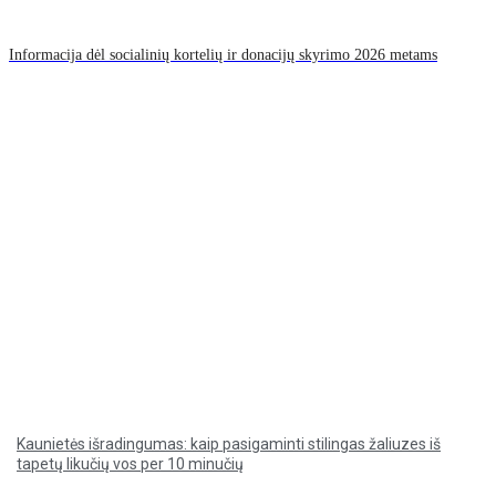
Informacija dėl socialinių kortelių ir donacijų skyrimo 2026 metams
Kaunietės išradingumas: kaip pasigaminti stilingas žaliuzes iš
tapetų likučių vos per 10 minučių