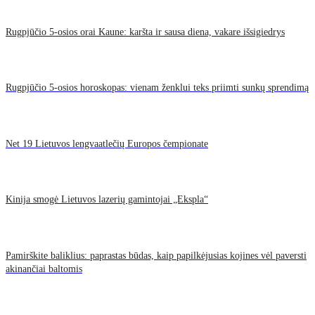
Rugpjūčio 5-osios orai Kaune: karšta ir sausa diena, vakare išsigiedrys
Rugpjūčio 5-osios horoskopas: vienam ženklui teks priimti sunkų sprendimą
Net 19 Lietuvos lengvaatlečių Europos čempionate
Kinija smogė Lietuvos lazerių gamintojai „Ekspla“
Pamirškite baliklius: paprastas būdas, kaip papilkėjusias kojines vėl paversti
akinančiai baltomis