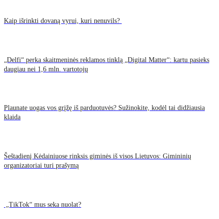
Kaip išrinkti dovaną vyrui, kuri nenuvils?
„Delfi“ perka skaitmeninės reklamos tinklą „Digital Matter“: kartu pasieks
daugiau nei 1,6 mln. vartotojų
Plaunate uogas vos grįžę iš parduotuvės? Sužinokite, kodėl tai didžiausia
klaida
Šeštadienį Kėdainiuose rinksis giminės iš visos Lietuvos: Gimininių
organizatoriai turi prašymą
„TikTok“ mus seka nuolat?