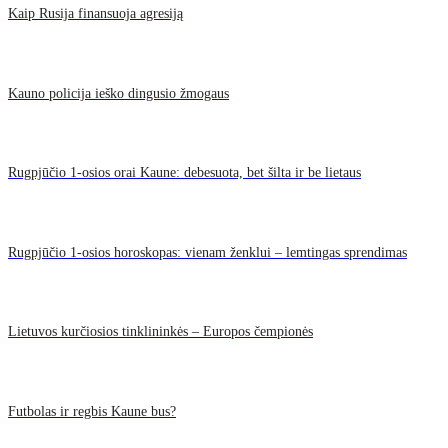
Kaip Rusija finansuoja agresiją
Kauno policija ieško dingusio žmogaus
Rugpjūčio 1-osios orai Kaune: debesuota, bet šilta ir be lietaus
Rugpjūčio 1-osios horoskopas: vienam ženklui – lemtingas sprendimas
Lietuvos kurčiosios tinklininkės – Europos čempionės
Futbolas ir regbis Kaune bus?