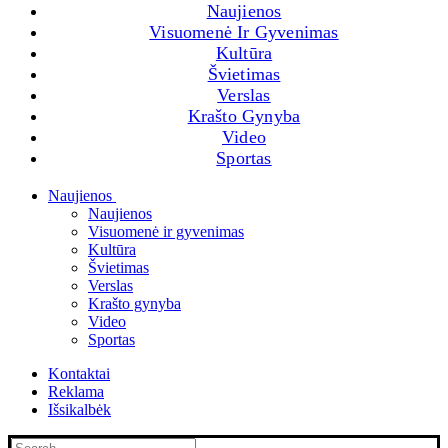
Naujienos
Visuomenė Ir Gyvenimas
Kultūra
Švietimas
Verslas
Krašto Gynyba
Video
Sportas
Menu
Close
Naujienos
Naujienos
Visuomenė ir gyvenimas
Kultūra
Švietimas
Verslas
Krašto gynyba
Video
Sportas
Kontaktai
Reklama
Išsikalbėk
Search