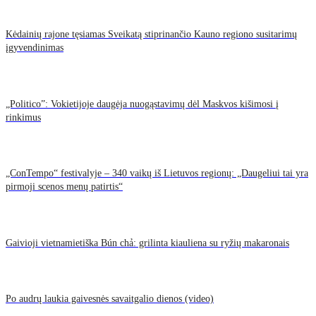
Kėdainių rajone tęsiamas Sveikatą stiprinančio Kauno regiono susitarimų
įgyvendinimas
„Politico”: Vokietijoje daugėja nuogąstavimų dėl Maskvos kišimosi į
rinkimus
„ConTempo“ festivalyje – 340 vaikų iš Lietuvos regionų: „Daugeliui tai yra
pirmoji scenos menų patirtis“
Gaivioji vietnamietiška Bún chả: grilinta kiauliena su ryžių makaronais
Po audrų laukia gaivesnės savaitgalio dienos (video)