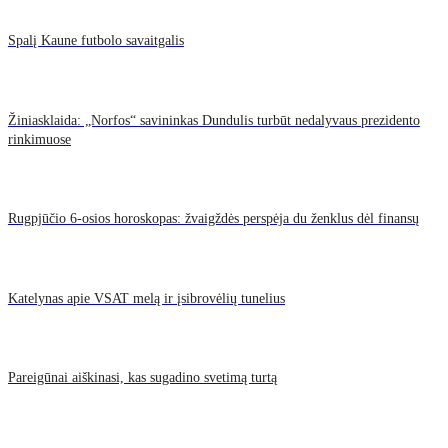
Spalį Kaune futbolo savaitgalis
Žiniasklaida: „Norfos“ savininkas Dundulis turbūt nedalyvaus prezidento
rinkimuose
Rugpjūčio 6-osios horoskopas: žvaigždės perspėja du ženklus dėl finansų
Katelynas apie VSAT melą ir įsibrovėlių tunelius
Pareigūnai aiškinasi, kas sugadino svetimą turtą