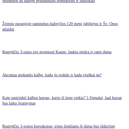
Brusketos su saulėje prinokusiais pomidorais ir bazilikais
Žeimių parapijoje paminėtas bažnyčios 120 metų jubiliejus ir Šv. Onos
atlaidai
Rugpjūčio 3-osios orų prognozė Kaune: laukia giedra ir rami diena
Akcentas mokantis kalbų: kada jis trukdo ir kada visiškai ne?
Kaip pasirinkti kalbos kursus, kurie iš tiesų veikia? 5 Signalai, kad kursai
bus laiko švaistymas
Rugpjūčio 3-iosios horoskopas: trims ženklams ši diena bus išskirtinė