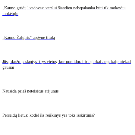
„Kauno grūdų“ vadovas: verslui šiandien nebepakanka būti tik mokesčių
mokėtoju
„Kauno Žalgiris“ apgynė titulą
Jūsų daržo paslaptys: trys vietos, kur pomidorai ir agurkai augs kaip niekad
gausiai
Nausėda prieš neteisėtus atėjūnus
Perseidų lietūs: kodėl šis reiškinys yra toks išskirtinis?