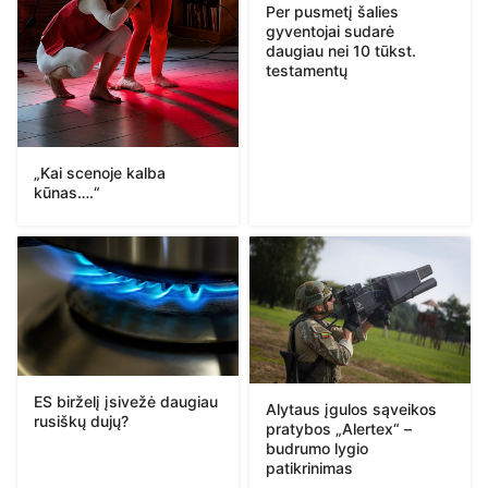
Per pusmetį šalies
gyventojai sudarė
daugiau nei 10 tūkst.
testamentų
„Kai scenoje kalba
kūnas….“
ES birželį įsivežė daugiau
Alytaus įgulos sąveikos
rusiškų dujų?
pratybos „Alertex“ –
budrumo lygio
patikrinimas