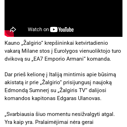
Kauno „Žalgirio“ krepšininkai ketvirtadienio
vakarą Milane stos į Eurolygos vienuoliktojo turo
dvikovą su „EA7 Emporio Armani“ komanda.
Dar prieš kelionę į Italiją mintimis apie būsimą
akistatą ir prie „Žalgirio“ prisijungusį naujoką
Edmondą Sumnerį su „Žalgiris TV“ dalijosi
komandos kapitonas Edgaras Ulanovas.
„Svarbiausia šiuo momentu nesižvalgyti atgal.
Yra kaip yra. Pralaimėjimai nėra gerai