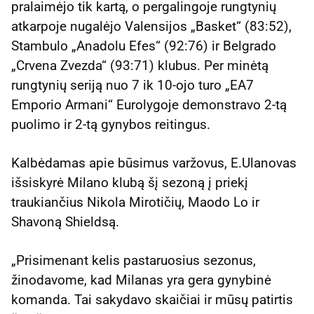
pralaimėjo tik kartą, o pergalingoje rungtynių
atkarpoje nugalėjo Valensijos „Basket“ (83:52),
Stambulo „Anadolu Efes“ (92:76) ir Belgrado
„Crvena Zvezda“ (93:71) klubus. Per minėtą
rungtynių seriją nuo 7 ik 10-ojo turo „EA7
Emporio Armani“ Eurolygoje demonstravo 2-tą
puolimo ir 2-tą gynybos reitingus.
Kalbėdamas apie būsimus varžovus, E.Ulanovas
išsiskyrė Milano klubą šį sezoną į priekį
traukiančius Nikola Mirotičių, Maodo Lo ir
Shavoną Shieldsą.
„Prisimenant kelis pastaruosius sezonus,
žinodavome, kad Milanas yra gera gynybinė
komanda. Tai sakydavo skaičiai ir mūsų patirtis