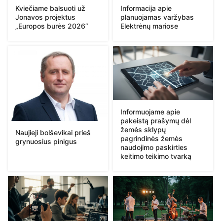
Kviečiame balsuoti už
Informacija apie
Jonavos projektus
planuojamas varžybas
„Europos burės 2026“
Elektrėnų mariose
Informuojame apie
pakeistą prašymų dėl
žemės sklypų
Naujieji bolševikai prieš
pagrindinės žemės
grynuosius pinigus
naudojimo paskirties
keitimo teikimo tvarką