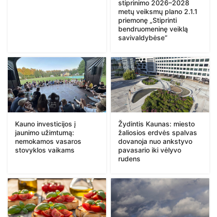
stiprinimo 2026–2028
metų veiksmų plano 2.1.1
priemonę „Stiprinti
bendruomeninę veiklą
savivaldybėse“
Kauno investicijos į
Žydintis Kaunas: miesto
jaunimo užimtumą:
žaliosios erdvės spalvas
nemokamos vasaros
dovanoja nuo ankstyvo
stovyklos vaikams
pavasario iki vėlyvo
rudens