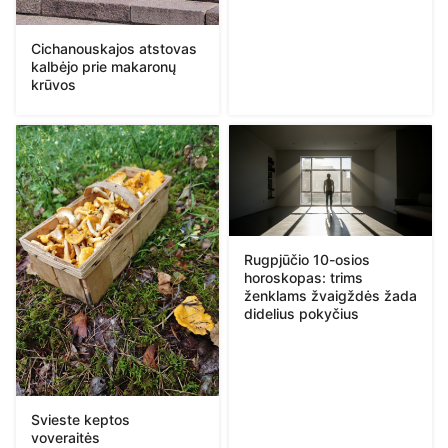
Cichanouskajos atstovas
kalbėjo prie makaronų
krūvos
Rugpjūčio 10-osios
horoskopas: trims
ženklams žvaigždės žada
didelius pokyčius
Svieste keptos
voveraitės