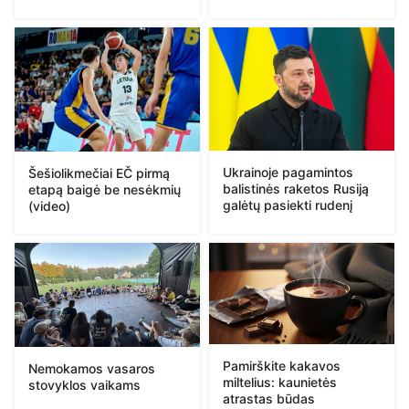
Ukrainoje pagamintos
Šešiolikmečiai EČ pirmą
balistinės raketos Rusiją
etapą baigė be nesėkmių
galėtų pasiekti rudenį
(video)
Pamirškite kakavos
Nemokamos vasaros
miltelius: kaunietės
stovyklos vaikams
atrastas būdas