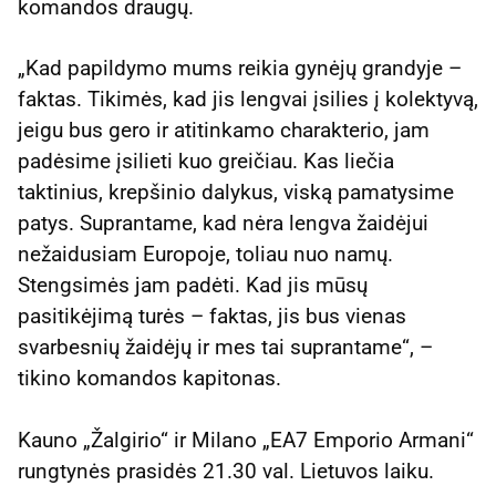
komandos draugų.
„Kad papildymo mums reikia gynėjų grandyje –
faktas. Tikimės, kad jis lengvai įsilies į kolektyvą,
jeigu bus gero ir atitinkamo charakterio, jam
padėsime įsilieti kuo greičiau. Kas liečia
taktinius, krepšinio dalykus, viską pamatysime
patys. Suprantame, kad nėra lengva žaidėjui
nežaidusiam Europoje, toliau nuo namų.
Stengsimės jam padėti. Kad jis mūsų
pasitikėjimą turės – faktas, jis bus vienas
svarbesnių žaidėjų ir mes tai suprantame“, –
tikino komandos kapitonas.
Kauno „Žalgirio“ ir Milano „EA7 Emporio Armani“
rungtynės prasidės 21.30 val. Lietuvos laiku.