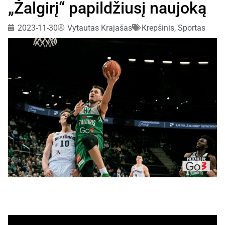
„Žalgirį“ papildžiusį naujoką
2023-11-30
Vytautas Krajašas
Krepšinis
,
Sportas