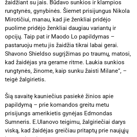
žaidžiant su jais. Būdavo sunkios ir klampios
rungtynės, gynybinės. Šiemet prisijungus Nikola
Mirotičiui, manau, kad jie ženkliai pridėjo
puolime pridėjo ženkliai daugiau variantų ir
opcijų. Taip pat ir Maodo Lo papildymas –
pastaruoju metu jis žaidžia tikrai labai gerai.
Shavono Shieldso sugrįžimas po traumų, matosi,
kad žaidėjas yra gerame ritme. Laukia sunkios
rungtynės, žinome, kaip sunku žaisti Milane“, –
teigė žalgirietis.
Šią savaitę kauniečius pasiekė žinios apie
papildymą – prie komandos greitu metu
prisijungs amerikietis gynėjas Edmondas
Sumneris. E.Ulanovo teigimu, žalgiriečiai darys
viską, kad žaidėjas greičiau pritaptų prie naujųjų