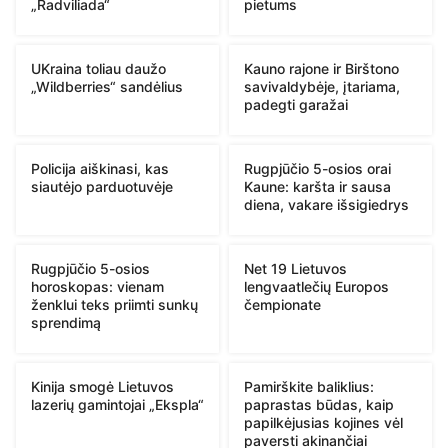
„Radviliada“
pietums
UKraina toliau daužo
Kauno rajone ir Birštono
„Wildberries“ sandėlius
savivaldybėje, įtariama,
padegti garažai
Policija aiškinasi, kas
Rugpjūčio 5-osios orai
siautėjo parduotuvėje
Kaune: karšta ir sausa
diena, vakare išsigiedrys
Rugpjūčio 5-osios
Net 19 Lietuvos
horoskopas: vienam
lengvaatlečių Europos
ženklui teks priimti sunkų
čempionate
sprendimą
Kinija smogė Lietuvos
Pamirškite baliklius:
lazerių gamintojai „Ekspla“
paprastas būdas, kaip
papilkėjusias kojines vėl
paversti akinančiai