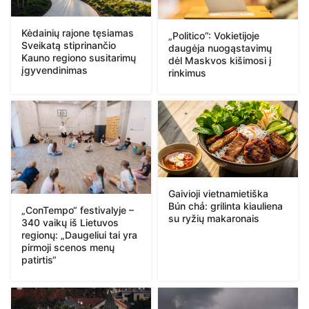
Kėdainių rajone tęsiamas
„Politico”: Vokietijoje
Sveikatą stiprinančio
daugėja nuogąstavimų
Kauno regiono susitarimų
dėl Maskvos kišimosi į
įgyvendinimas
rinkimus
Gaivioji vietnamietiška
Bún chả: grilinta kiauliena
„ConTempo“ festivalyje –
su ryžių makaronais
340 vaikų iš Lietuvos
regionų: „Daugeliui tai yra
pirmoji scenos menų
patirtis“