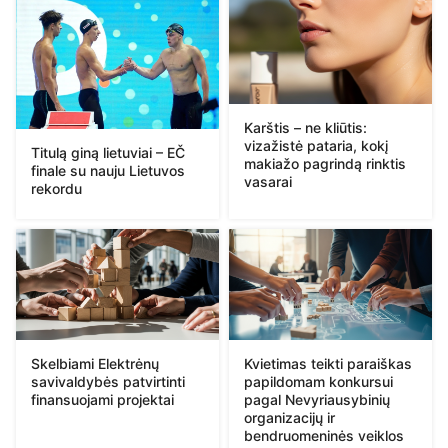
Karštis – ne kliūtis:
vizažistė pataria, kokį
Titulą giną lietuviai – EČ
makiažo pagrindą rinktis
finale su nauju Lietuvos
vasarai
rekordu
Skelbiami Elektrėnų
Kvietimas teikti paraiškas
savivaldybės patvirtinti
papildomam konkursui
finansuojami projektai
pagal Nevyriausybinių
organizacijų ir
bendruomeninės veiklos