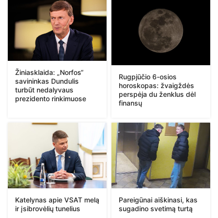
Žiniasklaida: „Norfos“
Rugpjūčio 6-osios
savininkas Dundulis
horoskopas: žvaigždės
turbūt nedalyvaus
perspėja du ženklus dėl
prezidento rinkimuose
finansų
Katelynas apie VSAT melą
Pareigūnai aiškinasi, kas
ir įsibrovėlių tunelius
sugadino svetimą turtą