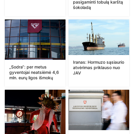
pasigaminti tobulą karštą
šokoladą
Iranas: Hormuzo sąsiaurio
„Sodra“: per metus
atvėrimas priklauso nuo
gyventojai neatsiėmė 4,6
JAV
mln. eurų ligos išmokų