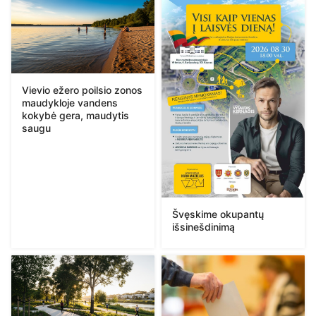
Vievio ežero poilsio zonos
maudykloje vandens
kokybė gera, maudytis
saugu
Švęskime okupantų
išsinešdinimą