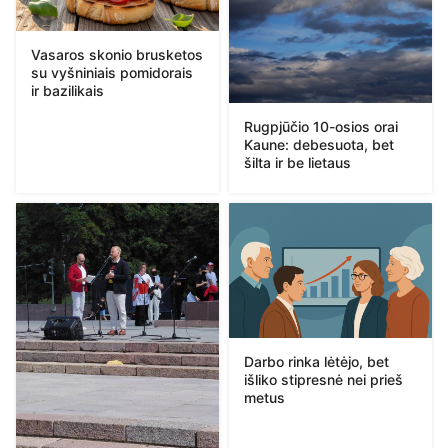
Vasaros skonio brusketos
su vyšniniais pomidorais
ir bazilikais
Rugpjūčio 10-osios orai
Kaune: debesuota, bet
šilta ir be lietaus
Darbo rinka lėtėjo, bet
išliko stipresnė nei prieš
metus