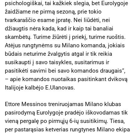
psichologiškai, tai kažkiek slegia, bet Eurolygoje
žaidžiame ne pirmą sezoną, prie tokio
tvarkaraščio esame įpratę. Nei liūdėti, nei
džiaugtis nėra kada, kad ir kaip tai banaliai
skambėtų. Turime žiūrėti į priekį, turime ruoštis.
Atėjus rungtynėms su Milano komanda, jokiais
būdais neturime žvalgytis atgal ir tik reikia
susikaupti į savo taisykles, susitarimus ir
pasitikėti savimi bei savo komandos draugais“,
– apie komandos nuotaikas pasitinkant dvikovą
Italijoje kalbėjo E.Ulanovas.
Ettore Messinos treniruojamas Milano klubas
pasirodymą Eurolygoje pradėjo iškovodamas tik
vieną pergalę po pirmųjų 6-ių susitikimų. Tiesa,
per pastarąsias ketverias rungtynes Milano ekipa