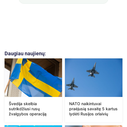
Daugiau naujienų:
Švedija skelbia
NATO naikintuvai
sutrikdžiusi rusų
praėjusią savaitę 5 kartus
žvalgybos operaciją
lydėti Rusijos orlaivių