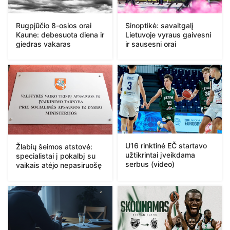
Rugpjūčio 8-osios orai
Sinoptikė: savaitgalį
Kaune: debesuota diena ir
Lietuvoje vyraus gaivesni
giedras vakaras
ir sausesni orai
U16 rinktinė EČ startavo
Žlabių šeimos atstovė:
užtikrintai įveikdama
specialistai į pokalbį su
serbus (video)
vaikais atėjo nepasiruošę