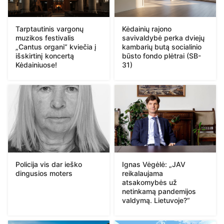
Tarptautinis vargonų
Kėdainių rajono
muzikos festivalis
savivaldybė perka dviejų
„Cantus organi“ kviečia į
kambarių butą socialinio
išskirtinį koncertą
būsto fondo plėtrai (SB-
Kėdainiuose!
31)
Policija vis dar ieško
Ignas Vėgėlė: „JAV
dingusios moters
reikalaujama
atsakomybės už
netinkamą pandemijos
valdymą. Lietuvoje?“