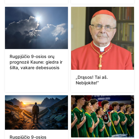
Rugpjūčio 9-osios orų
prognozė Kaune: giedra ir
šilta, vakare debesuosis
„Drąsos! Tai aš.
Nebijokite!“
Rugpjūčio 9-osios