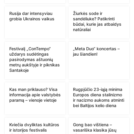
Rusija dar intensyviau
Žiurkės sode ir
grobia Ukrainos vaikus
sandėliuke? Patikrinti
būdai, kurie jas atbaidys
natūraliai
Festivalį „ConTempo“
„Meta Duo“ koncertas –
uždarys sudėtingas
jau šiandien!
pasirodymas aštuonių
metrų aukštyje ir piknikas
Santakoje
Kas man priklauso? Visa
Rugpjūčio 23-iąją minima
informacija apie valstybės
Europos diena stalinizmo
paramą – vienoje vietoje
ir nacizmo aukoms atminti
bei Baltijos kelio diena
Kviečia dvyliktas kultūros
Gong bao vištiena –
ir istorijos festivalis
vasariška klasika jūsų