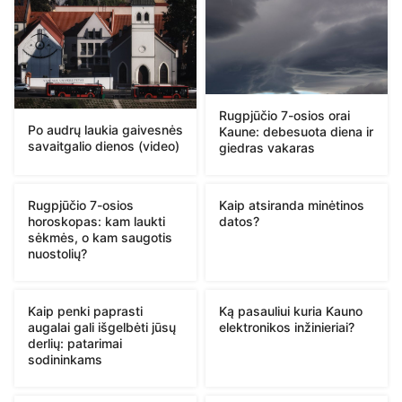
Rugpjūčio 7-osios orai
Po audrų laukia gaivesnės
Kaune: debesuota diena ir
savaitgalio dienos (video)
giedras vakaras
Rugpjūčio 7-osios
Kaip atsiranda minėtinos
horoskopas: kam laukti
datos?
sėkmės, o kam saugotis
nuostolių?
Kaip penki paprasti
Ką pasauliui kuria Kauno
augalai gali išgelbėti jūsų
elektronikos inžinieriai?
derlių: patarimai
sodininkams