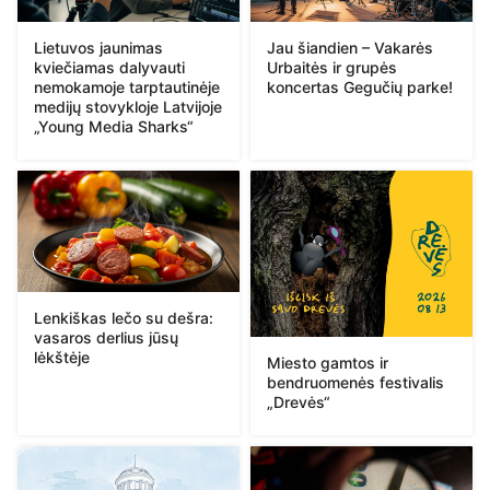
Lietuvos jaunimas
Jau šiandien – Vakarės
kviečiamas dalyvauti
Urbaitės ir grupės
nemokamoje tarptautinėje
koncertas Gegučių parke!
medijų stovykloje Latvijoje
„Young Media Sharks“
Lenkiškas lečo su dešra:
vasaros derlius jūsų
lėkštėje
Miesto gamtos ir
bendruomenės festivalis
„Drevės“