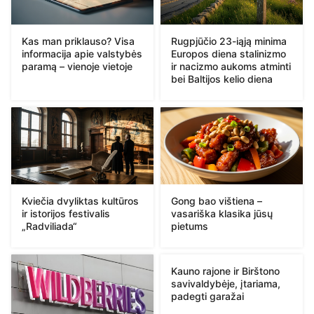
Kas man priklauso? Visa
Rugpjūčio 23-iąją minima
informacija apie valstybės
Europos diena stalinizmo
paramą – vienoje vietoje
ir nacizmo aukoms atminti
bei Baltijos kelio diena
Kviečia dvyliktas kultūros
Gong bao vištiena –
ir istorijos festivalis
vasariška klasika jūsų
„Radviliada“
pietums
Kauno rajone ir Birštono
savivaldybėje, įtariama,
padegti garažai