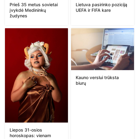
Prieš 35 metus sovietai
Lietuva pasirinko poziciją
įvykdė Medininkų
UEFA ir FIFA kare
žudynes
Kauno verslui trūksta
biurų
Liepos 31-osios
horoskopas: vienam