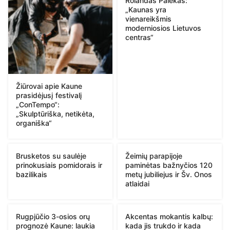
Rolandas Palekas:
„Kaunas yra
vienareikšmis
moderniosios Lietuvos
centras“
Žiūrovai apie Kaune
prasidėjusį festivalį
„ConTempo“:
„Skulptūriška, netikėta,
organiška“
Brusketos su saulėje
Žeimių parapijoje
prinokusiais pomidorais ir
paminėtas bažnyčios 120
bazilikais
metų jubiliejus ir Šv. Onos
atlaidai
Rugpjūčio 3-osios orų
Akcentas mokantis kalbų:
prognozė Kaune: laukia
kada jis trukdo ir kada