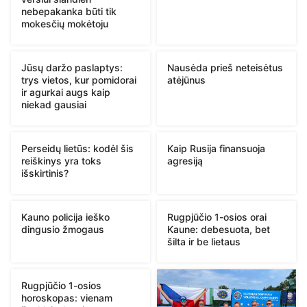
nebepakanka būti tik
mokesčių mokėtoju
Jūsų daržo paslaptys:
Nausėda prieš neteisėtus
trys vietos, kur pomidorai
atėjūnus
ir agurkai augs kaip
niekad gausiai
Perseidų lietūs: kodėl šis
Kaip Rusija finansuoja
reiškinys yra toks
agresiją
išskirtinis?
Kauno policija ieško
Rugpjūčio 1-osios orai
dingusio žmogaus
Kaune: debesuota, bet
šilta ir be lietaus
Rugpjūčio 1-osios
horoskopas: vienam