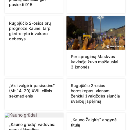
pasiekti 915
Rugpjūčio 2-osios orų
prognozė Kaune: tarp
giedro ryto ir vakaro –
debesys
Per sprogimą Maskvos
kavinėje žuvo mažiausiai
3 žmonės
„Visi valgė ir pasisotino“
Rugpjūčio 2-osios
(Mt 14, 20) XVIII eilinis
horoskopas: vienam
sekmadienis
ženklui žvaigždės siunčia
svarbų įspėjimą
„Kauno Žalgiris“ apgynė
„Kauno grūdų“ vadovas:
titulą
verslui šiandien