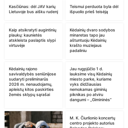
Kasčiūnas: dėl JAV karių
Teismui perduota byla dėl
Lietuvoje bus aišku rudenį
išpuolio prieš teisėją
Kaip atsikratyti augintinių
Kėdainių dvaro sodybos
plaukų: kaunietės
minaretas tapo jau
atskleista paslaptis slypi
aštuntuoju Kėdainių
virtuvėje
krašto muziejaus
padaliniu
Kėdainių rajono
Jau rugpjūčio 1 d.
savivaldybės seniūnijose
lauksime visų Kėdainių
sudaryti preliminarūs
miesto parke, kuriame
2026 m. nenaudojamų,
vyks didžiausias
apleistų kitos paskirties
nemokamas giminių
žemės sklypų sąrašai
piknikas po atviru
dangumi – „Gimininės”
M. K. Čiurlionio koncertų
centro projekto autorius