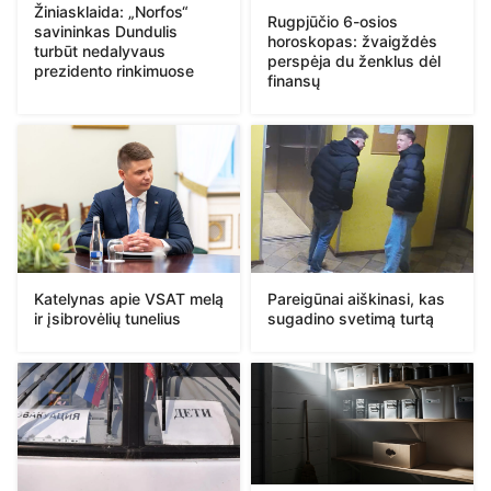
Žiniasklaida: „Norfos“
Rugpjūčio 6-osios
savininkas Dundulis
horoskopas: žvaigždės
turbūt nedalyvaus
perspėja du ženklus dėl
prezidento rinkimuose
finansų
Katelynas apie VSAT melą
Pareigūnai aiškinasi, kas
ir įsibrovėlių tunelius
sugadino svetimą turtą