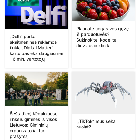
Plaunate uogas vos grįžę
iš parduotuvės?
„Delfi“ perka
Sužinokite, kodėl tai
skaitmeninės reklamos
didžiausia klaida
tinklą „Digital Matter“:
kartu pasieks daugiau nei
1,6 mln. vartotojų
Šeštadienį Kėdainiuose
rinksis giminės iš visos
„TikTok“ mus seka
Lietuvos: Gimininių
nuolat?
organizatoriai turi
prašymą