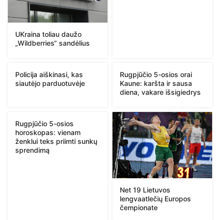
UKraina toliau daužo
„Wildberries“ sandėlius
Policija aiškinasi, kas
Rugpjūčio 5-osios orai
siautėjo parduotuvėje
Kaune: karšta ir sausa
diena, vakare išsigiedrys
Rugpjūčio 5-osios
horoskopas: vienam
ženklui teks priimti sunkų
sprendimą
Net 19 Lietuvos
lengvaatlečių Europos
čempionate