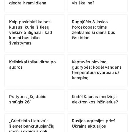
giedra ir rami diena
visiškai ne?
Kaip pasirinkti kalbos
Rugpjūčio 3-iosios
kursus, kurie iš tiesų
horoskopas: trims
veikia? 5 Signalai, kad
ženklams ši diena bus
kursai bus laiko
išskirtinė
švaistymas
Kelininkai toliau dirba po
Keptuvės plovimo
audros
gudrybės: kodėl vandens
temperatūra svarbiau už
kempinę
Pratybos „Kęstučio
Kodėl Kaunas medžioja
smūgis 26“
elektronikos inžinierius?
„Creditinfo Lietuva“:
Rusijos agresijos prieš
šiemet bankrutuojančių
Ukrainą aktualijos
įmonių skaičius gali