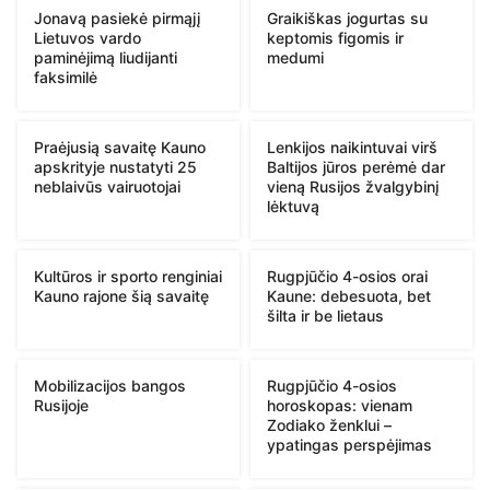
Jonavą pasiekė pirmąjį
Graikiškas jogurtas su
Lietuvos vardo
keptomis figomis ir
paminėjimą liudijanti
medumi
faksimilė
Praėjusią savaitę Kauno
Lenkijos naikintuvai virš
apskrityje nustatyti 25
Baltijos jūros perėmė dar
neblaivūs vairuotojai
vieną Rusijos žvalgybinį
lėktuvą
Kultūros ir sporto renginiai
Rugpjūčio 4-osios orai
Kauno rajone šią savaitę
Kaune: debesuota, bet
šilta ir be lietaus
Mobilizacijos bangos
Rugpjūčio 4-osios
Rusijoje
horoskopas: vienam
Zodiako ženklui –
ypatingas perspėjimas