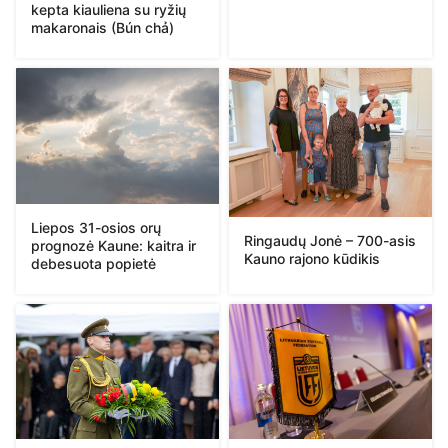
kepta kiauliena su ryžių
makaronais (Bún chả)
Liepos 31-osios orų
Ringaudų Jonė – 700-asis
prognozė Kaune: kaitra ir
Kauno rajono kūdikis
debesuota popietė