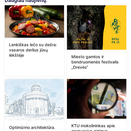
Daugiau naujienų:
Lenkiškas lečo su dešra:
vasaros derlius jūsų
lėkštėje
Miesto gamtos ir
bendruomenės festivalis
„Drevės“
KTU mokslininkas apie
Optimizmo architektūra.
grynuosius pinigus