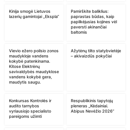
Kinija smogė Lietuvos
Pamirškite baliklius:
lazerių gamintojai „Ekspla“
paprastas būdas, kaip
papilkėjusias kojines vėl
paversti akinančiai
baltomis
Vievio ežero poilsio zonos
Ažytėnų tilto statybvietėje
maudykloje vandens
– akivaizdūs pokyčiai
kokybė patenkinama.
Kitose Elektrėnų
savivaldybės maudyklose
vandens kokybė gera,
maudytis saugu.
Konkursas Kontrolės ir
Respublikinis tapytojų
audito tarnybos
pleneras „Kėdainiai.
vyriausiojo specialisto
Abipus Nevėžio 2026“
pareigoms užimti