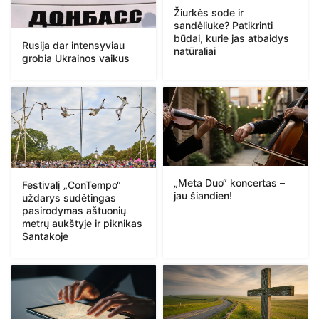
Žiurkės sode ir
sandėliuke? Patikrinti
būdai, kurie jas atbaidys
Rusija dar intensyviau
natūraliai
grobia Ukrainos vaikus
„Meta Duo“ koncertas –
Festivalį „ConTempo“
jau šiandien!
uždarys sudėtingas
pasirodymas aštuonių
metrų aukštyje ir piknikas
Santakoje