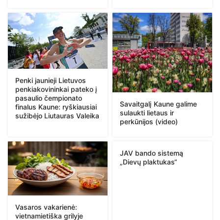
Penki jaunieji Lietuvos
penkiakovininkai pateko į
pasaulio čempionato
Savaitgalį Kaune galime
finalus Kaune: ryškiausiai
sulaukti lietaus ir
sužibėjo Liutauras Valeika
perkūnijos (video)
JAV bando sistemą
„Dievų plaktukas“
Vasaros vakarienė:
vietnamietiška grilyje