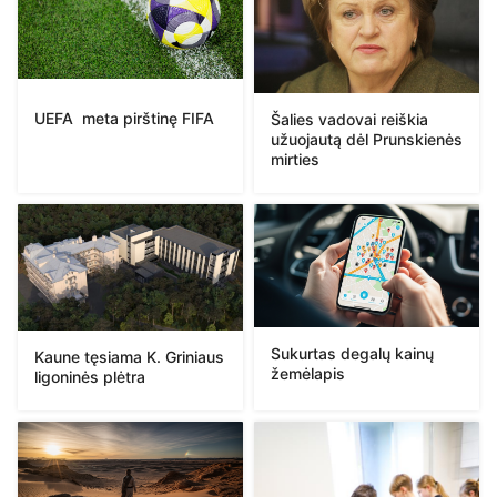
UEFA meta pirštinę FIFA
Šalies vadovai reiškia
užuojautą dėl Prunskienės
mirties
Sukurtas degalų kainų
Kaune tęsiama K. Griniaus
žemėlapis
ligoninės plėtra