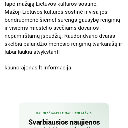
tapo mažąją Lietuvos kultūros sostine.
Mažoji Lietuvos kultūros sostinė ir visa jos
bendruomenė šiemet surengs gausybę renginių
ir visiems miestelio svečiams dovanos
nepamirštamų įspūdžių. Raudondvario dvaras
skelbia balandžio mėnesio renginių tvarkaraštį ir
labai laukia atvykstant!
kaunorajonas.lt informacija
KAUNIEČIAMS.LT NAUJIENLAIŠKIS
Svarbiausios naujienos