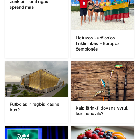
ženklui – lemtingas
sprendimas
Lietuvos kurčiosios
tinklininkės – Europos
čempionės
Futbolas ir regbis Kaune
Kaip išrinkti dovaną vyrui,
bus?
kuri nenuvils?