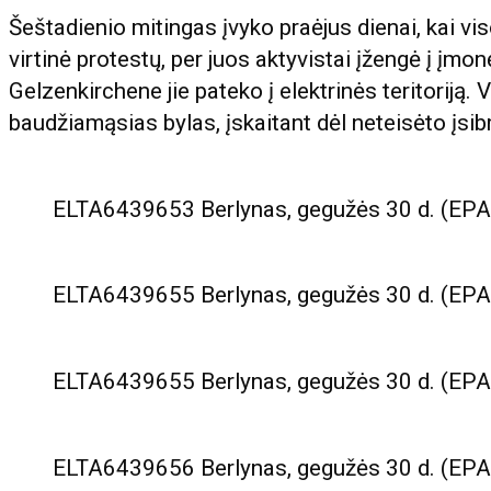
Šeštadienio mitingas įvyko praėjus dienai, kai vis
virtinė protestų, per juos aktyvistai įžengė į įmo
Gelzenkirchene jie pateko į elektrinės teritoriją. 
baudžiamąsias bylas, įskaitant dėl ​​neteisėto įsi
ELTA6439653 Berlynas, gegužės 30 d. (EPA-E
ELTA6439655 Berlynas, gegužės 30 d. (EPA-E
ELTA6439655 Berlynas, gegužės 30 d. (EPA-E
ELTA6439656 Berlynas, gegužės 30 d. (EPA-E