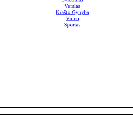
Verslas
Krašto Gynyba
Video
Sportas