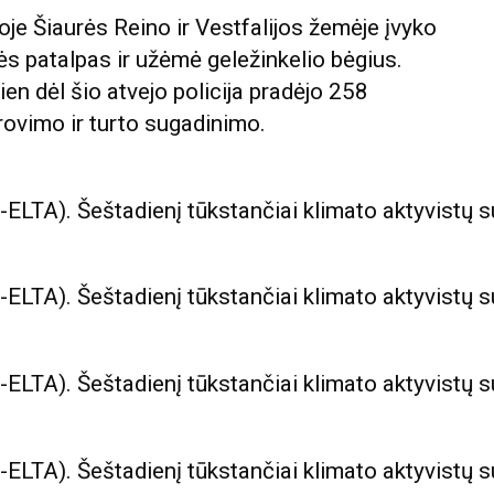
oje Šiaurės Reino ir Vestfalijos žemėje įvyko
nės patalpas ir užėmė geležinkelio bėgius.
Vien dėl šio atvejo policija pradėjo 258
brovimo ir turto sugadinimo.
LTA). Šeštadienį tūkstančiai klimato aktyvistų s
LTA). Šeštadienį tūkstančiai klimato aktyvistų s
LTA). Šeštadienį tūkstančiai klimato aktyvistų s
LTA). Šeštadienį tūkstančiai klimato aktyvistų s