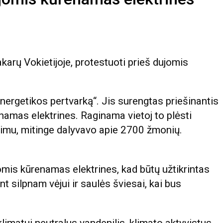
karų Vokietijoje, protestuoti prieš dujomis
energetikos pertvarką“. Jis surengtas priešinantis
amas elektrines. Raginama vietoj to plėsti
gimu, mitinge dalyvavo apie 2700 žmonių.
omis kūrenamas elektrines, kad būtų užtikrintas
 silpnam vėjui ir saulės šviesai, kai bus