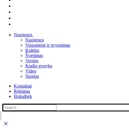
Naujienos
Naujienos
Visuomenė ir gyvenimas
Kultūra
Švietimas
Verslas
Krašto gynyba
Video
Sportas
Kontaktai
Reklama
Išsikalbėk