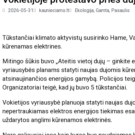
2026-05-31
kaunieciams.lt
Ekologija
,
Gamta
,
Pasaulis
Tūkstančiai klimato aktyvistų susirinko Hame, Va
kūrenamas elektrines.
Mitingo šūkis buvo „Ateitis vietoj dujų – ginkite 
vyriausybės planams statyti naujas dujomis kūren
atsinaujinančios energijos gamybą. Policijos tei
Organizatoriai teigė, kad jų buvo 5 tūkstančiai.
Vokietijos vyriausybė planuoja statyti naujas duj
nepertraukiamas elektros energijos tiekimas esant
uždarytos anglimi kūrenamos elektrinės.