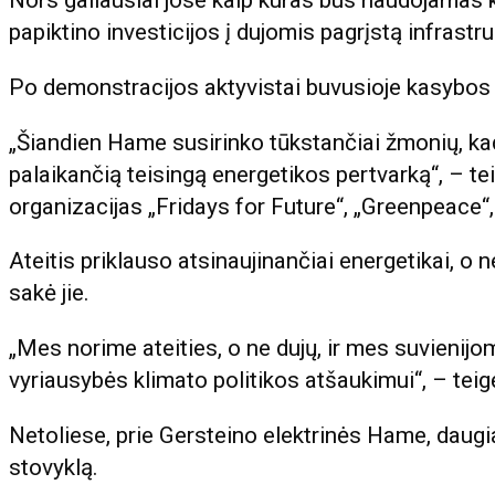
Nors galiausiai jose kaip kuras bus naudojamas k
papiktino investicijos į dujomis pagrįstą infrastru
Po demonstracijos aktyvistai buvusioje kasybos a
„Šiandien Hame susirinko tūkstančiai žmonių, kad p
palaikančią teisingą energetikos pertvarką“, – te
organizacijas „Fridays for Future“, „Greenpeace“
Ateitis priklauso atsinaujinančiai energetikai, 
sakė jie.
„Mes norime ateities, o ne dujų, ir mes suvienijo
vyriausybės klimato politikos atšaukimui“, – teigė
Netoliese, prie Gersteino elektrinės Hame, daugi
stovyklą.