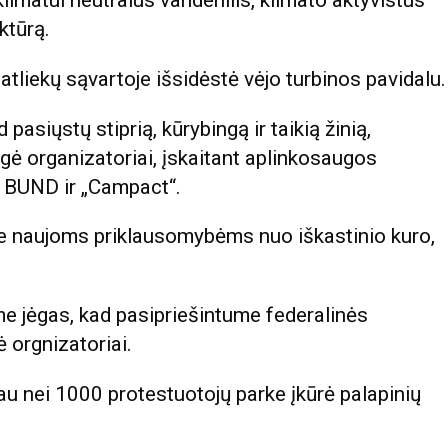
limatui neutralus vandenilis, klimato aktyvistus
ktūrą.
tliekų sąvartoje išsidėstė vėjo turbinos pavidalu.
asiųstų stiprią, kūrybingą ir taikią žinią,
igė organizatoriai, įskaitant aplinkosaugos
, BUND ir „Campact“.
o ne naujoms priklausomybėms nuo iškastinio kuro,
me jėgas, kad pasipriešintume federalinės
 orgnizatoriai.
au nei 1000 protestuotojų parke įkūrė palapinių