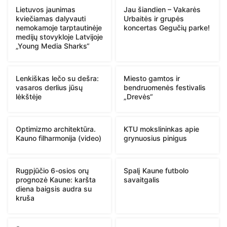
Lietuvos jaunimas
Jau šiandien – Vakarės
kviečiamas dalyvauti
Urbaitės ir grupės
nemokamoje tarptautinėje
koncertas Gegučių parke!
medijų stovykloje Latvijoje
„Young Media Sharks“
Lenkiškas lečo su dešra:
Miesto gamtos ir
vasaros derlius jūsų
bendruomenės festivalis
lėkštėje
„Drevės“
Optimizmo architektūra.
KTU mokslininkas apie
Kauno filharmonija (video)
grynuosius pinigus
Rugpjūčio 6-osios orų
Spalį Kaune futbolo
prognozė Kaune: karšta
savaitgalis
diena baigsis audra su
kruša