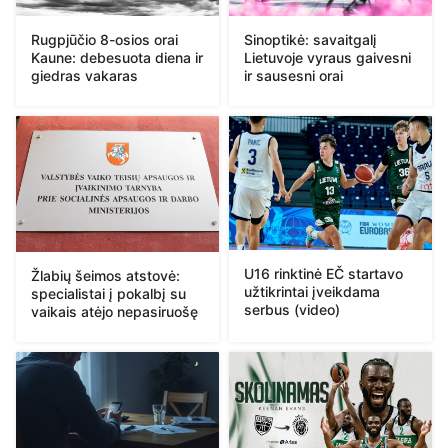
Rugpjūčio 8-osios orai
Sinoptikė: savaitgalį
Kaune: debesuota diena ir
Lietuvoje vyraus gaivesni
giedras vakaras
ir sausesni orai
U16 rinktinė EČ startavo
Žlabių šeimos atstovė:
užtikrintai įveikdama
specialistai į pokalbį su
serbus (video)
vaikais atėjo nepasiruošę