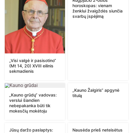
Rugpjūčio 2-osios
horoskopas: vienam
ženklui žvaigždės siunčia
svarbų įspėjimą
„Visi valgė ir pasisotino“
(Mt 14, 20) XVIII eilinis
sekmadienis
„Kauno Žalgiris“ apgynė
„Kauno grūdų“ vadovas:
titulą
verslui šiandien
nebepakanka būti tik
mokesčių mokėtoju
Jūsų daržo paslaptys:
Nausėda prieš neteisėtus