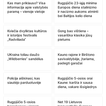
Kas man priklauso? Visa
Rugpjūčio 23-iąją minima
informacija apie valstybės
Europos diena stalinizmo
paramą – vienoje vietoje
ir nacizmo aukoms atminti
bei Baltijos kelio diena
Kviečia dvyliktas kultūros
Gong bao vištiena –
ir istorijos festivalis
vasariška klasika jūsų
„Radviliada“
pietums
UKraina toliau daužo
Kauno rajone ir Birštono
„Wildberries“ sandėlius
savivaldybėje, įtariama,
padegti garažai
Policija aiškinasi, kas
Rugpjūčio 5-osios orai
siautėjo parduotuvėje
Kaune: karšta ir sausa
diena, vakare išsigiedrys
Rugpjūčio 5-osios
Net 19 Lietuvos