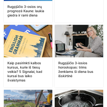
Rugpjūčio 3-osios orų
prognozė Kaune: laukia
giedra ir rami diena
Kaip pasirinkti kalbos
Rugpjūčio 3-iosios
kursus, kurie iš tiesų
horoskopas: trims
veikia? 5 Signalai, kad
ženklams ši diena bus
kursai bus laiko
išskirtinė
švaistymas