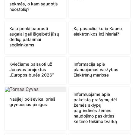
sėkmės, o kam saugotis
nuostolių?
Kaip penki paprasti
Ką pasauliui kuria Kauno
augalai gali išgelbėti jūsų
elektronikos inžinieriai?
derlių: patarimai
sodininkams
Kviečiame balsuoti už
Informacija apie
Jonavos projektus
planuojamas varžybas
„Europos burės 2026“
Elektrėnų mariose
Informuojame apie
Naujieji bolševikai prieš
pakeistą prašymų dėl
grynuosius pinigus
žemės sklypų
pagrindinės žemės
naudojimo paskirties
keitimo teikimo tvarką