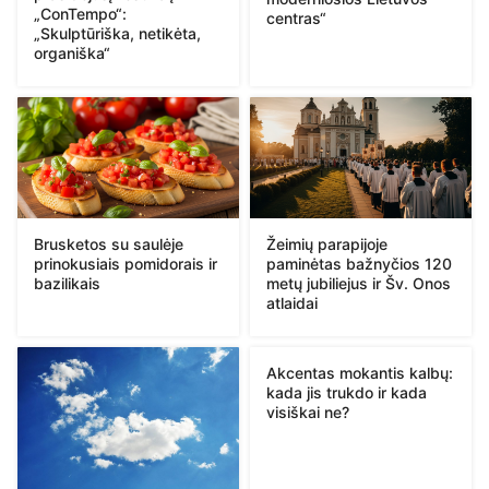
„ConTempo“:
centras“
„Skulptūriška, netikėta,
organiška“
Brusketos su saulėje
Žeimių parapijoje
prinokusiais pomidorais ir
paminėtas bažnyčios 120
bazilikais
metų jubiliejus ir Šv. Onos
atlaidai
Akcentas mokantis kalbų:
kada jis trukdo ir kada
visiškai ne?