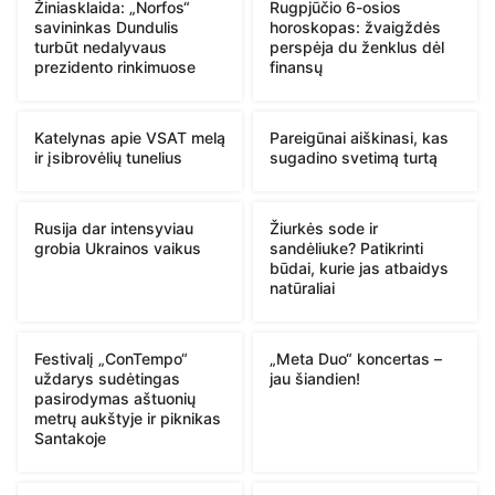
Žiniasklaida: „Norfos“
Rugpjūčio 6-osios
savininkas Dundulis
horoskopas: žvaigždės
turbūt nedalyvaus
perspėja du ženklus dėl
prezidento rinkimuose
finansų
Katelynas apie VSAT melą
Pareigūnai aiškinasi, kas
ir įsibrovėlių tunelius
sugadino svetimą turtą
Rusija dar intensyviau
Žiurkės sode ir
grobia Ukrainos vaikus
sandėliuke? Patikrinti
būdai, kurie jas atbaidys
natūraliai
Festivalį „ConTempo“
„Meta Duo“ koncertas –
uždarys sudėtingas
jau šiandien!
pasirodymas aštuonių
metrų aukštyje ir piknikas
Santakoje