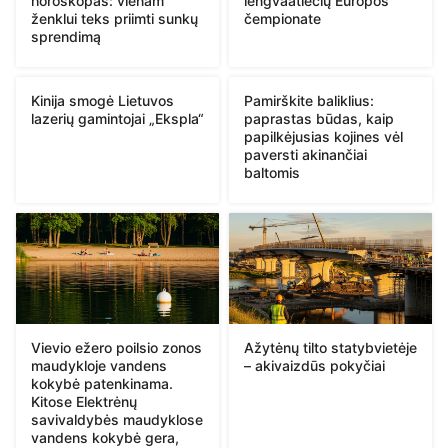
horoskopas: vienam
lengvaatlečių Europos
ženklui teks priimti sunkų
čempionate
sprendimą
Kinija smogė Lietuvos
Pamirškite baliklius:
lazerių gamintojai „Ekspla“
paprastas būdas, kaip
papilkėjusias kojines vėl
paversti akinančiai
baltomis
Vievio ežero poilsio zonos
Ažytėnų tilto statybvietėje
maudykloje vandens
– akivaizdūs pokyčiai
kokybė patenkinama.
Kitose Elektrėnų
savivaldybės maudyklose
vandens kokybė gera,