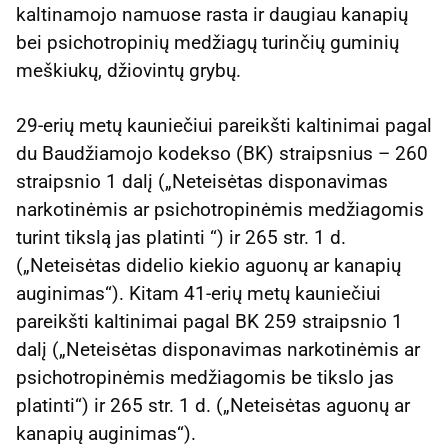
kaltinamojo namuose rasta ir daugiau kanapių
bei psichotropinių medžiagų turinčių guminių
meškiukų, džiovintų grybų.
29-erių metų kauniečiui pareikšti kaltinimai pagal
du Baudžiamojo kodekso (BK) straipsnius – 260
straipsnio 1 dalį („Neteisėtas disponavimas
narkotinėmis ar psichotropinėmis medžiagomis
turint tikslą jas platinti “) ir 265 str. 1 d.
(„Neteisėtas didelio kiekio aguonų ar kanapių
auginimas“). Kitam 41-erių metų kauniečiui
pareikšti kaltinimai pagal BK 259 straipsnio 1
dalį („Neteisėtas disponavimas narkotinėmis ar
psichotropinėmis medžiagomis be tikslo jas
platinti“) ir 265 str. 1 d. („Neteisėtas aguonų ar
kanapių auginimas“).