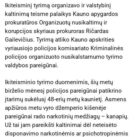
Ikiteisminį tyrimą organizavo ir valstybinį
kaltinimą teisme palaikys Kauno apygardos
prokuratūros Organizuotų nusikaltimų ir
korupcijos skyriaus prokuroras Ričardas
Gailevičius. Tyrimą atliko Kauno apskrities
vyriausiojo policijos komisariato Kriminalinės
policijos organizuoto nusikalstamumo tyrimo
valdybos pareigūnai.
Ikiteisminio tyrimo duomenimis, šių metų
birželio mėnesį policijos pareigūnai patikrino
įtarimų sukėlusį 48-erių metų kaunietį. Asmens
apžiūros metu vyro džemperio kišenėje
pareigūnai rado narkotinių medžiagų – kanapių.
Už tai jam pareikšti kaltinimai dėl neteisėto
disponavimo narkotinėmis ar psichotropinėmis