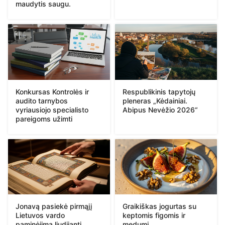
maudytis saugu.
Konkursas Kontrolės ir
Respublikinis tapytojų
audito tarnybos
pleneras „Kėdainiai.
vyriausiojo specialisto
Abipus Nevėžio 2026“
pareigoms užimti
Jonavą pasiekė pirmąjį
Graikiškas jogurtas su
Lietuvos vardo
keptomis figomis ir
paminėjimą liudijanti
medumi