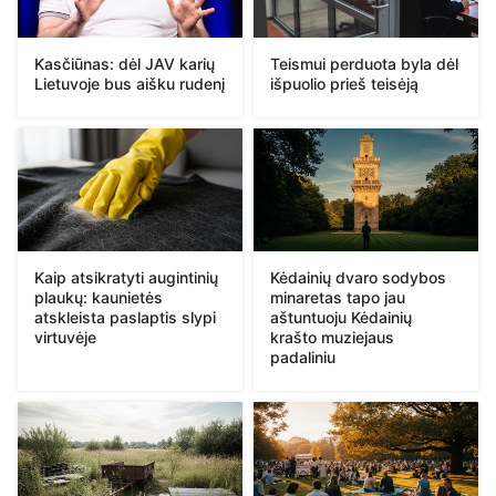
Kasčiūnas: dėl JAV karių
Teismui perduota byla dėl
Lietuvoje bus aišku rudenį
išpuolio prieš teisėją
Kaip atsikratyti augintinių
Kėdainių dvaro sodybos
plaukų: kaunietės
minaretas tapo jau
atskleista paslaptis slypi
aštuntuoju Kėdainių
virtuvėje
krašto muziejaus
padaliniu