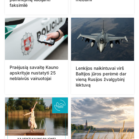
faksimilė
Praėjusią savaitę Kauno
Lenkijos naikintuvai virš
apskrityje nustatyti 25
Baltijos jūros perėmė dar
neblaivūs vairuotojai
vieną Rusijos žvalgybinį
lėktuvą