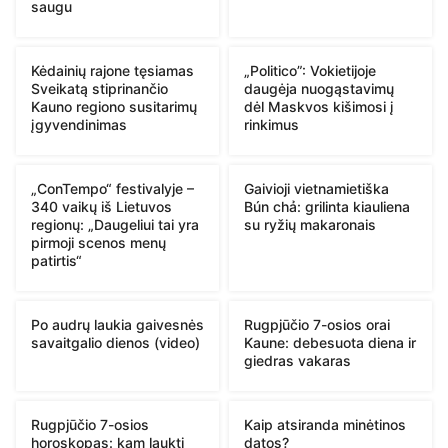
saugu
Kėdainių rajone tęsiamas
„Politico”: Vokietijoje
Sveikatą stiprinančio
daugėja nuogąstavimų
Kauno regiono susitarimų
dėl Maskvos kišimosi į
įgyvendinimas
rinkimus
„ConTempo“ festivalyje –
Gaivioji vietnamietiška
340 vaikų iš Lietuvos
Bún chả: grilinta kiauliena
regionų: „Daugeliui tai yra
su ryžių makaronais
pirmoji scenos menų
patirtis“
Po audrų laukia gaivesnės
Rugpjūčio 7-osios orai
savaitgalio dienos (video)
Kaune: debesuota diena ir
giedras vakaras
Rugpjūčio 7-osios
Kaip atsiranda minėtinos
horoskopas: kam laukti
datos?