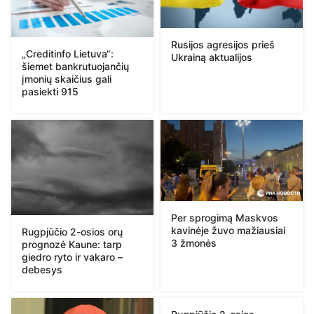
Rusijos agresijos prieš
„Creditinfo Lietuva“:
Ukrainą aktualijos
šiemet bankrutuojančių
įmonių skaičius gali
pasiekti 915
Per sprogimą Maskvos
kavinėje žuvo mažiausiai
Rugpjūčio 2-osios orų
3 žmonės
prognozė Kaune: tarp
giedro ryto ir vakaro –
debesys