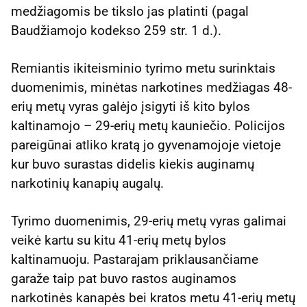
medžiagomis be tikslo jas platinti (pagal
Baudžiamojo kodekso 259 str. 1 d.).
Remiantis ikiteisminio tyrimo metu surinktais
duomenimis, minėtas narkotines medžiagas 48-
erių metų vyras galėjo įsigyti iš kito bylos
kaltinamojo – 29-erių metų kauniečio. Policijos
pareigūnai atliko kratą jo gyvenamojoje vietoje
kur buvo surastas didelis kiekis auginamų
narkotinių kanapių augalų.
Tyrimo duomenimis, 29-erių metų vyras galimai
veikė kartu su kitu 41-erių metų bylos
kaltinamuoju. Pastarajam priklausančiame
garaže taip pat buvo rastos auginamos
narkotinės kanapės bei kratos metu 41-erių metų