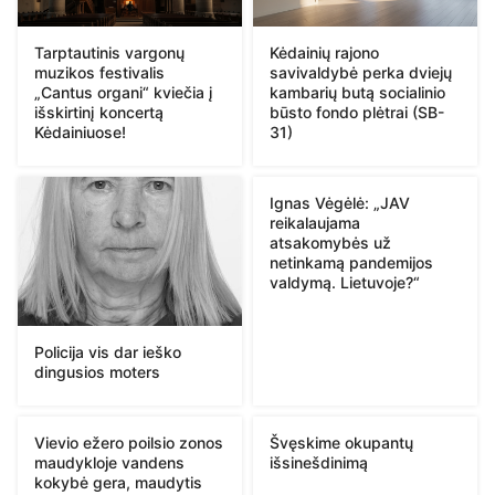
Tarptautinis vargonų
Kėdainių rajono
muzikos festivalis
savivaldybė perka dviejų
„Cantus organi“ kviečia į
kambarių butą socialinio
išskirtinį koncertą
būsto fondo plėtrai (SB-
Kėdainiuose!
31)
Ignas Vėgėlė: „JAV
reikalaujama
atsakomybės už
netinkamą pandemijos
valdymą. Lietuvoje?“
Policija vis dar ieško
dingusios moters
Vievio ežero poilsio zonos
Švęskime okupantų
maudykloje vandens
išsinešdinimą
kokybė gera, maudytis