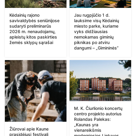
Kėdainių rajono
Jau rugpjūčio 1 d.
savivaldybės seniūnijose
lauksime visų Kėdainių
sudaryti preliminarūs
miesto parke, kuriame
2026 m. nenaudojamų,
vyks didžiausias
apleistų kitos paskirties
nemokamas giminių
žemės sklypų sąrašai
piknikas po atviru
dangumi – „Gimininės”
M. K. Čiurlionio koncertų
centro projekto autorius
Rolandas Palekas:
„Kaunas yra
Žiūrovai apie Kaune
vienareikšmis
prasidėjusį festivalį
moderniosios Lietuvos