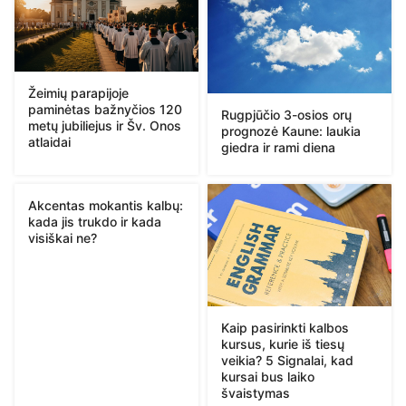
Žeimių parapijoje
paminėtas bažnyčios 120
Rugpjūčio 3-osios orų
metų jubiliejus ir Šv. Onos
prognozė Kaune: laukia
atlaidai
giedra ir rami diena
Akcentas mokantis kalbų:
kada jis trukdo ir kada
visiškai ne?
Kaip pasirinkti kalbos
kursus, kurie iš tiesų
veikia? 5 Signalai, kad
kursai bus laiko
švaistymas