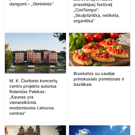
dangumi – „Gimininės”
prasidėjusį festivalį
„ConTempo“:
„Skulptūriška, netikėta,
organiška“
Brusketos su saulėje
prinokusiais pomidorais ir
M. K. Čiurlionio koncertų
bazilikais
centro projekto autorius
Rolandas Palekas:
„Kaunas yra
vienareikšmis
moderniosios Lietuvos
centras“