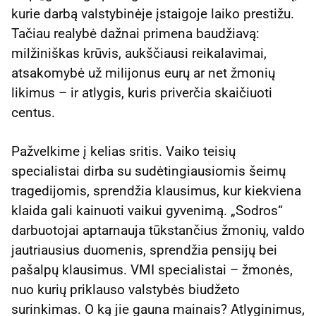
kurie darbą valstybinėje įstaigoje laiko prestižu.
Tačiau realybė dažnai primena baudžiavą:
milžiniškas krūvis, aukščiausi reikalavimai,
atsakomybė už milijonus eurų ar net žmonių
likimus – ir atlygis, kuris priverčia skaičiuoti
centus.
Pažvelkime į kelias sritis. Vaiko teisių
specialistai dirba su sudėtingiausiomis šeimų
tragedijomis, sprendžia klausimus, kur kiekviena
klaida gali kainuoti vaikui gyvenimą. „Sodros“
darbuotojai aptarnauja tūkstančius žmonių, valdo
jautriausius duomenis, sprendžia pensijų bei
pašalpų klausimus. VMI specialistai – žmonės,
nuo kurių priklauso valstybės biudžeto
surinkimas. O ką jie gauna mainais? Atlyginimus,