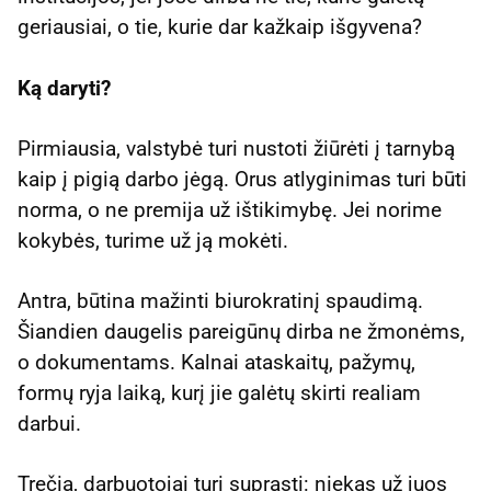
geriausiai, o tie, kurie dar kažkaip išgyvena?
Ką daryti?
Pirmiausia, valstybė turi nustoti žiūrėti į tarnybą
kaip į pigią darbo jėgą. Orus atlyginimas turi būti
norma, o ne premija už ištikimybę. Jei norime
kokybės, turime už ją mokėti.
Antra, būtina mažinti biurokratinį spaudimą.
Šiandien daugelis pareigūnų dirba ne žmonėms,
o dokumentams. Kalnai ataskaitų, pažymų,
formų ryja laiką, kurį jie galėtų skirti realiam
darbui.
Trečia, darbuotojai turi suprasti: niekas už juos