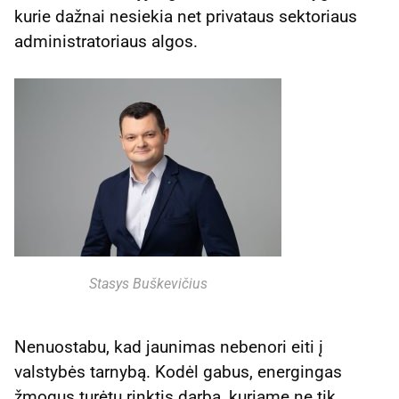
kurie dažnai nesiekia net privataus sektoriaus
administratoriaus algos.
Stasys Buškevičius
Nenuostabu, kad jaunimas nebenori eiti į
valstybės tarnybą. Kodėl gabus, energingas
žmogus turėtų rinktis darbą, kuriame ne tik