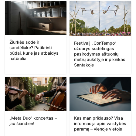
Žiurkės sode ir
Festivalį „ConTempo“
sandėliuke? Patikrinti
uždarys sudėtingas
būdai, kurie jas atbaidys
pasirodymas aštuonių
natūraliai
metrų aukštyje ir piknikas
Santakoje
„Meta Duo“ koncertas –
Kas man priklauso? Visa
jau šiandien!
informacija apie valstybės
paramą – vienoje vietoje