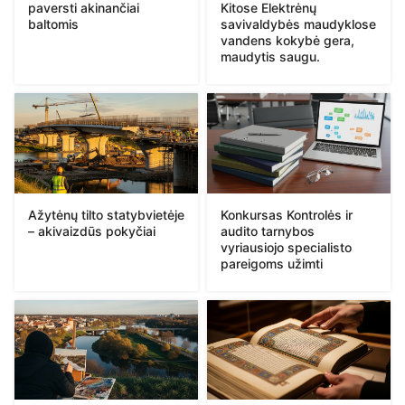
paversti akinančiai
Kitose Elektrėnų
baltomis
savivaldybės maudyklose
vandens kokybė gera,
maudytis saugu.
Ažytėnų tilto statybvietėje
Konkursas Kontrolės ir
– akivaizdūs pokyčiai
audito tarnybos
vyriausiojo specialisto
pareigoms užimti