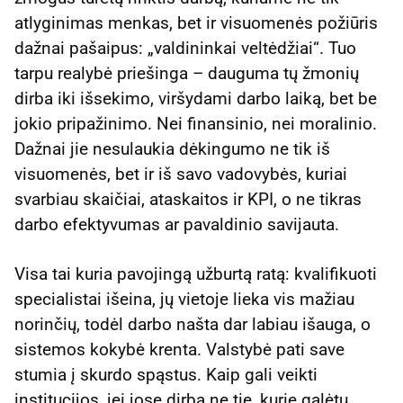
atlyginimas menkas, bet ir visuomenės požiūris
dažnai pašaipus: „valdininkai veltėdžiai“. Tuo
tarpu realybė priešinga – dauguma tų žmonių
dirba iki išsekimo, viršydami darbo laiką, bet be
jokio pripažinimo. Nei finansinio, nei moralinio.
Dažnai jie nesulaukia dėkingumo ne tik iš
visuomenės, bet ir iš savo vadovybės, kuriai
svarbiau skaičiai, ataskaitos ir KPI, o ne tikras
darbo efektyvumas ar pavaldinio savijauta.
Visa tai kuria pavojingą užburtą ratą: kvalifikuoti
specialistai išeina, jų vietoje lieka vis mažiau
norinčių, todėl darbo našta dar labiau išauga, o
sistemos kokybė krenta. Valstybė pati save
stumia į skurdo spąstus. Kaip gali veikti
institucijos, jei jose dirba ne tie, kurie galėtų