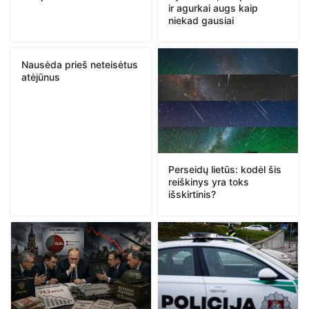
ir agurkai augs kaip
niekad gausiai
Nausėda prieš neteisėtus
atėjūnus
Perseidų lietūs: kodėl šis
reiškinys yra toks
išskirtinis?