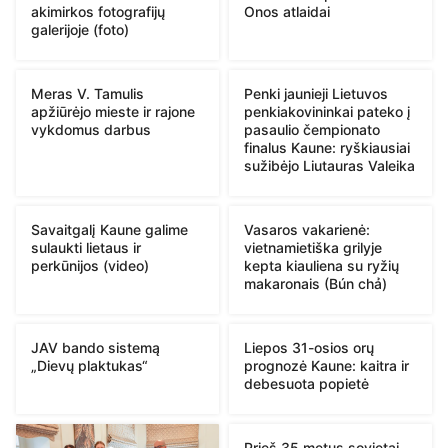
akimirkos fotografijų
Onos atlaidai
galerijoje (foto)
Meras V. Tamulis
Penki jaunieji Lietuvos
apžiūrėjo mieste ir rajone
penkiakovininkai pateko į
vykdomus darbus
pasaulio čempionato
finalus Kaune: ryškiausiai
sužibėjo Liutauras Valeika
Savaitgalį Kaune galime
Vasaros vakarienė:
sulaukti lietaus ir
vietnamietiška grilyje
perkūnijos (video)
kepta kiauliena su ryžių
makaronais (Bún chả)
JAV bando sistemą
Liepos 31-osios orų
„Dievų plaktukas“
prognozė Kaune: kaitra ir
debesuota popietė
Prieš 35 metus sovietai