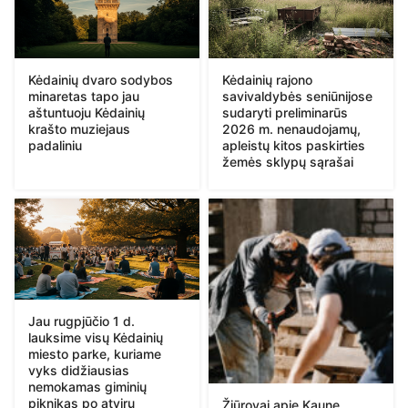
Kėdainių dvaro sodybos
Kėdainių rajono
minaretas tapo jau
savivaldybės seniūnijose
aštuntuoju Kėdainių
sudaryti preliminarūs
krašto muziejaus
2026 m. nenaudojamų,
padaliniu
apleistų kitos paskirties
žemės sklypų sąrašai
Jau rugpjūčio 1 d.
lauksime visų Kėdainių
miesto parke, kuriame
vyks didžiausias
nemokamas giminių
piknikas po atviru
Žiūrovai apie Kaune