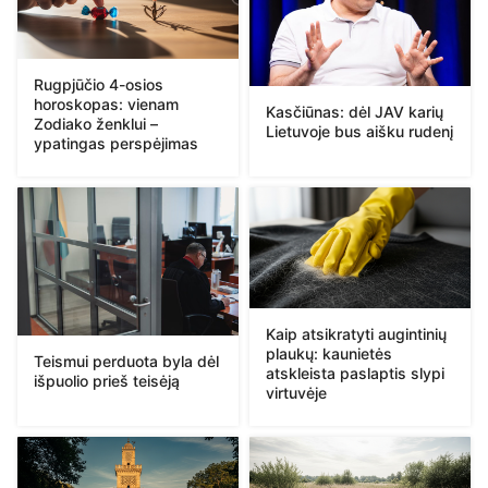
Rugpjūčio 4-osios
horoskopas: vienam
Kasčiūnas: dėl JAV karių
Zodiako ženklui –
Lietuvoje bus aišku rudenį
ypatingas perspėjimas
Kaip atsikratyti augintinių
plaukų: kaunietės
Teismui perduota byla dėl
atskleista paslaptis slypi
išpuolio prieš teisėją
virtuvėje