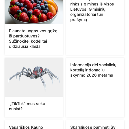
rinksis giminės iš visos
Lietuvos: Gimininių
organizatoriai turi
prašymą
Plaunate uogas vos grįžę
iš parduotuvės?
Sužinokite, kodėl tai
didžiausia klaida
Informacija dėl socialinių
kortelių ir donacijų
skyrimo 2026 metams
„TikTok“ mus seka
nuolat?
Vasariškos Kauno
Skaruliuose paminėti Šv.