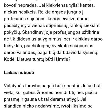
kovoti nepradės. Jei kiekvienas tyliai kentės,
niekas nesikeis. Reikia drąsos jungtis į
profesines sąjungas, kurios civilizuotame
pasaulyje yra vienas stipriausių įrankių siekiant
pokyčių. Skandinavijoje profsąjungos užtikrina
ne tik didesnius atlyginimus, bet ir aiškias darbo
taisykles, psichologinę sveikatą saugančias
darbo valandas, pagarbią darbdavio laikyseną.
Kodėl Lietuva turėtų būti išimtis?
Laikas nubusti
Valstybės tarnyba negali būti spąstai. Ji turi būti
vieta, kur gabūs žmonės nori dirbti, nes jaučia
prasmę ir gauna už tai deramą atlygį. Jei
šiandien nieko nedarysime, rytoj liksime be