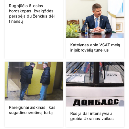
Rugpjūčio 6-osios
horoskopas: žvaigždės
perspėja du ženklus dėl
finansų
Katelynas apie VSAT melą
ir įsibrovėlių tunelius
Pareigūnai aiškinasi, kas
sugadino svetimą turtą
Rusija dar intensyviau
grobia Ukrainos vaikus