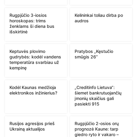
Rugpjūčio 3-iosios
Kelininkai toliau dirba po
horoskopas: trims
audros
ženklams ši diena bus
išskirtinė
Keptuvės plovimo
Pratybos „Kęstučio
gudrybės: kodėl vandens
smūgis 26“
temperatūra svarbiau už
kempinę
Kodėl Kaunas medžioja
„Creditinfo Lietuva“:
elektronikos inžinierius?
šiemet bankrutuojančių
įmonių skaičius gali
pasiekti 915
Rusijos agresijos prieš
Rugpjūčio 2-osios orų
Ukrainą aktualijos
prognozė Kaune: tarp
giedro ryto ir vakaro –