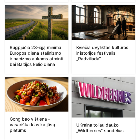
Rugpjūčio 23-iąją minima
Kviečia dvyliktas kultūros
Europos diena stalinizmo
ir istorijos festivalis
ir nacizmo aukoms atminti
„Radviliada“
bei Baltijos kelio diena
Gong bao vištiena –
vasariška klasika jūsų
UKraina toliau daužo
pietums
„Wildberries“ sandėlius