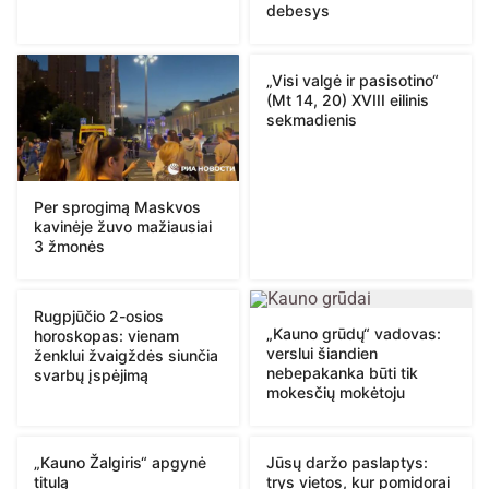
debesys
„Visi valgė ir pasisotino“
(Mt 14, 20) XVIII eilinis
sekmadienis
Per sprogimą Maskvos
kavinėje žuvo mažiausiai
3 žmonės
Rugpjūčio 2-osios
„Kauno grūdų“ vadovas:
horoskopas: vienam
verslui šiandien
ženklui žvaigždės siunčia
nebepakanka būti tik
svarbų įspėjimą
mokesčių mokėtoju
„Kauno Žalgiris“ apgynė
Jūsų daržo paslaptys:
titulą
trys vietos, kur pomidorai