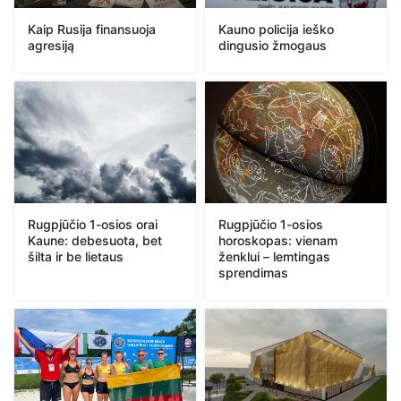
Kaip Rusija finansuoja
Kauno policija ieško
agresiją
dingusio žmogaus
Rugpjūčio 1-osios orai
Rugpjūčio 1-osios
Kaune: debesuota, bet
horoskopas: vienam
šilta ir be lietaus
ženklui – lemtingas
sprendimas