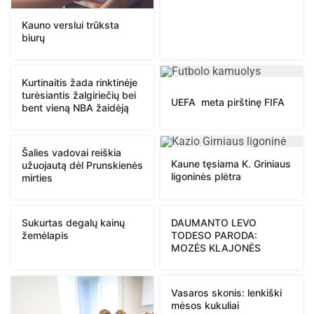
Kauno verslui trūksta
biurų
Kurtinaitis žada rinktinėje
turėsiantis žalgiriečių bei
UEFA meta pirštinę FIFA
bent vieną NBA žaidėją
Šalies vadovai reiškia
Kaune tęsiama K. Griniaus
užuojautą dėl Prunskienės
ligoninės plėtra
mirties
Sukurtas degalų kainų
DAUMANTO LEVO
žemėlapis
TODESO PARODA:
MOZĖS KLAJONĖS
Vasaros skonis: lenkiški
mėsos kukuliai