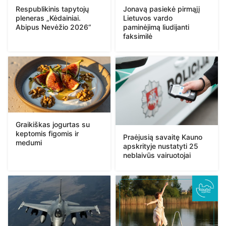
Respublikinis tapytojų
Jonavą pasiekė pirmąjį
pleneras „Kėdainiai.
Lietuvos vardo
Abipus Nevėžio 2026“
paminėjimą liudijanti
faksimilė
Graikiškas jogurtas su
keptomis figomis ir
Praėjusią savaitę Kauno
medumi
apskrityje nustatyti 25
neblaivūs vairuotojai