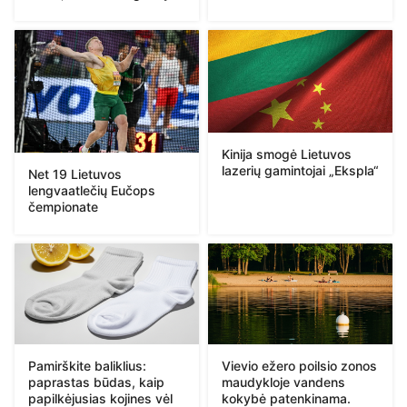
Kinija smogė Lietuvos
lazerių gamintojai „Ekspla“
Net 19 Lietuvos
lengvaatlečių Eučops
čempionate
Pamirškite baliklius:
Vievio ežero poilsio zonos
paprastas būdas, kaip
maudykloje vandens
papilkėjusias kojines vėl
kokybė patenkinama.