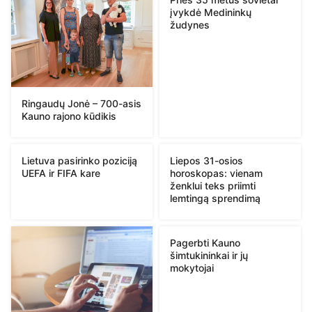
įvykdė Medininkų
žudynes
Ringaudų Jonė – 700-asis
Kauno rajono kūdikis
Lietuva pasirinko poziciją
Liepos 31-osios
UEFA ir FIFA kare
horoskopas: vienam
ženklui teks priimti
lemtingą sprendimą
Pagerbti Kauno
šimtukininkai ir jų
mokytojai