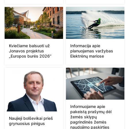
Kviečiame balsuoti už
Informacija apie
Jonavos projektus
planuojamas varžybas
„Europos burės 2026“
Elektrėnų mariose
Informuojame apie
pakeistą prašymų dėl
žemės sklypų
Naujieji bolševikai prieš
pagrindinės žemės
grynuosius pinigus
naudojimo paskirties