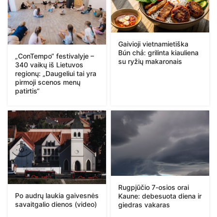
Gaivioji vietnamietiška
Bún chả: grilinta kiauliena
„ConTempo“ festivalyje –
su ryžių makaronais
340 vaikų iš Lietuvos
regionų: „Daugeliui tai yra
pirmoji scenos menų
patirtis“
Rugpjūčio 7-osios orai
Po audrų laukia gaivesnės
Kaune: debesuota diena ir
savaitgalio dienos (video)
giedras vakaras