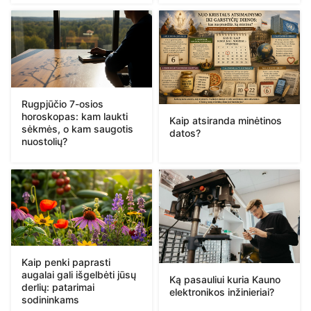
Rugpjūčio 7-osios
horoskopas: kam laukti
Kaip atsiranda minėtinos
sėkmės, o kam saugotis
datos?
nuostolių?
Kaip penki paprasti
augalai gali išgelbėti jūsų
Ką pasauliui kuria Kauno
derlių: patarimai
elektronikos inžinieriai?
sodininkams