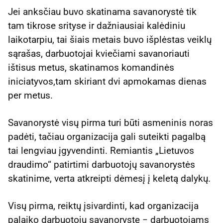
Jei anksčiau buvo skatinama savanorystė tik
tam tikrose srityse ir dažniausiai kalėdiniu
laikotarpiu, tai šiais metais buvo išplėstas veiklų
sąrašas, darbuotojai kviečiami savanoriauti
ištisus metus, skatinamos komandinės
iniciatyvos,tam skiriant dvi apmokamas dienas
per metus.
Savanorystė visų pirma turi būti asmeninis noras
padėti, tačiau organizacija gali suteikti pagalbą
tai lengviau įgyvendinti. Remiantis „Lietuvos
draudimo“ patirtimi darbuotojų savanorystės
skatinime, verta atkreipti dėmesį į keletą dalykų.
Visų pirma, reiktų įsivardinti, kad organizacija
palaiko darbuotojų savanorystę − darbuotojams