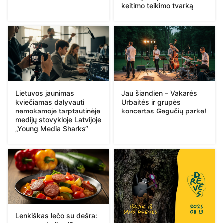
keitimo teikimo tvarką
Lietuvos jaunimas
Jau šiandien – Vakarės
kviečiamas dalyvauti
Urbaitės ir grupės
nemokamoje tarptautinėje
koncertas Gegučių parke!
medijų stovykloje Latvijoje
„Young Media Sharks“
Lenkiškas lečo su dešra: