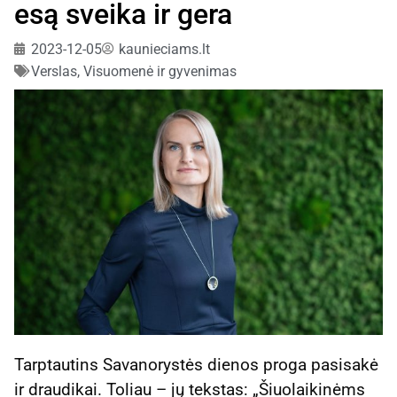
esą sveika ir gera
2023-12-05
kaunieciams.lt
Verslas
,
Visuomenė ir gyvenimas
Tarptautins Savanorystės dienos proga pasisakė
ir draudikai. Toliau – jų tekstas: „Šiuolaikinėms