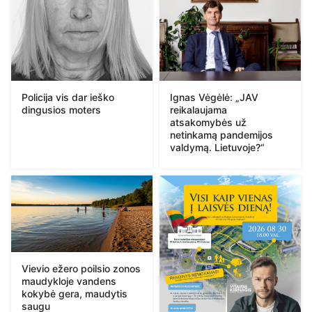
Policija vis dar ieško
Ignas Vėgėlė: „JAV
dingusios moters
reikalaujama
atsakomybės už
netinkamą pandemijos
valdymą. Lietuvoje?“
Vievio ežero poilsio zonos
maudykloje vandens
kokybė gera, maudytis
saugu