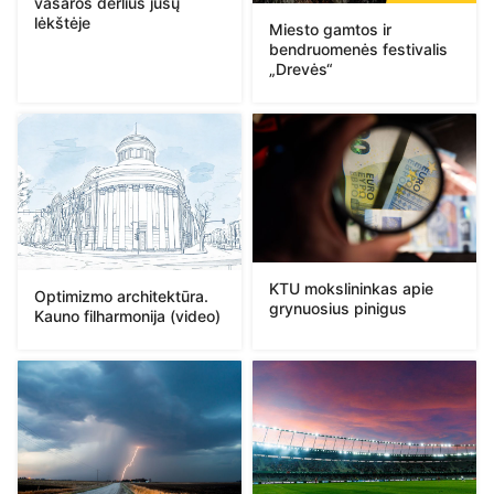
vasaros derlius jūsų
lėkštėje
Miesto gamtos ir
bendruomenės festivalis
„Drevės“
KTU mokslininkas apie
Optimizmo architektūra.
grynuosius pinigus
Kauno filharmonija (video)