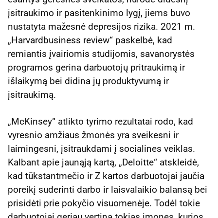
įsitraukimo ir pasitenkinimo lygį, jiems buvo
nustatyta mažesnė depresijos rizika. 2021 m.
„Harvardbusiness review“ paskelbė, kad
remiantis įvairiomis studijomis, savanorystės
programos gerina darbuotojų pritraukimą ir
išlaikymą bei didina jų produktyvumą ir
įsitraukimą.
„McKinsey“ atlikto tyrimo rezultatai rodo, kad
vyresnio amžiaus žmonės yra sveikesni ir
laimingesni, įsitraukdami į socialines veiklas.
Kalbant apie jaunąją kartą, „Deloitte“ atskleidė,
kad tūkstantmečio ir Z kartos darbuotojai jaučia
poreikį suderinti darbo ir laisvalaikio balansą bei
prisidėti prie pokyčio visuomenėje. Todėl tokie
darbuotojai geriau vertina tokias įmones, kurios