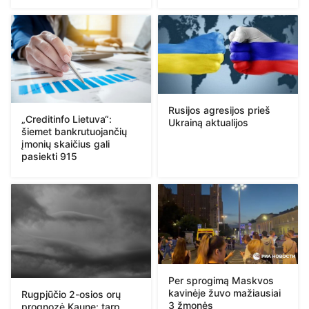
Rusijos agresijos prieš
„Creditinfo Lietuva“:
Ukrainą aktualijos
šiemet bankrutuojančių
įmonių skaičius gali
pasiekti 915
Per sprogimą Maskvos
kavinėje žuvo mažiausiai
Rugpjūčio 2-osios orų
3 žmonės
prognozė Kaune: tarp