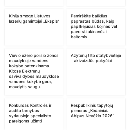
Kinija smogė Lietuvos
Pamirškite baliklius:
lazerių gamintojai „Ekspla“
paprastas būdas, kaip
papilkėjusias kojines vėl
paversti akinančiai
baltomis
Vievio ežero poilsio zonos
Ažytėnų tilto statybvietėje
maudykloje vandens
– akivaizdūs pokyčiai
kokybė patenkinama.
Kitose Elektrėnų
savivaldybės maudyklose
vandens kokybė gera,
maudytis saugu.
Konkursas Kontrolės ir
Respublikinis tapytojų
audito tarnybos
pleneras „Kėdainiai.
vyriausiojo specialisto
Abipus Nevėžio 2026“
pareigoms užimti