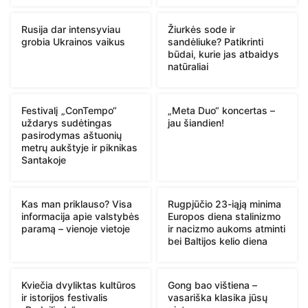
Rusija dar intensyviau
Žiurkės sode ir
grobia Ukrainos vaikus
sandėliuke? Patikrinti
būdai, kurie jas atbaidys
natūraliai
Festivalį „ConTempo“
„Meta Duo“ koncertas –
uždarys sudėtingas
jau šiandien!
pasirodymas aštuonių
metrų aukštyje ir piknikas
Santakoje
Kas man priklauso? Visa
Rugpjūčio 23-iąją minima
informacija apie valstybės
Europos diena stalinizmo
paramą – vienoje vietoje
ir nacizmo aukoms atminti
bei Baltijos kelio diena
Kviečia dvyliktas kultūros
Gong bao vištiena –
ir istorijos festivalis
vasariška klasika jūsų