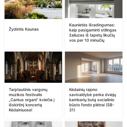
Kaunietės išradingumas:
Žydintis Kaunas
kaip pasigaminti stilingas
žaliuzes iš tapetų likučių
vos per 10 minučių
Tarptautinis vargonų
Kėdainių rajono
muzikos festivalis
savivaldybė perka dviejų
„Cantus organi“ kviečia į
kambarių butą socialinio
išskirtinį koncertą
būsto fondo plėtrai (SB-
Kėdainiuose!
31)