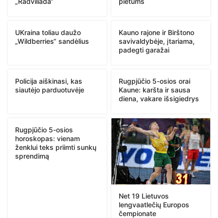
„Radviliada“
pietums
UKraina toliau daužo
Kauno rajone ir Birštono
„Wildberries“ sandėlius
savivaldybėje, įtariama,
padegti garažai
Policija aiškinasi, kas
Rugpjūčio 5-osios orai
siautėjo parduotuvėje
Kaune: karšta ir sausa
diena, vakare išsigiedrys
Rugpjūčio 5-osios
horoskopas: vienam
ženklui teks priimti sunkų
sprendimą
Net 19 Lietuvos
lengvaatlečių Europos
čempionate