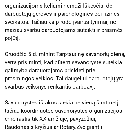
organizacijoms keliami nemaži lūkesčiai dėl
darbuotojų gerovės ir psichologinės bei fizinės
sveikatos. Tačiau kaip rodo įvairūs tyrimai, ne
mažiau svarbu darbuotojams suteikti ir prasmės
pojūtį.
Gruodžio 5 d. minint Tarptautinę savanorių dieną,
verta prisiminti, kad būtent savanorystė suteikia
galimybę darbuotojams prisidėti prie
prasmingos veiklos. Tai daugeliui darbuotojų yra
svarbus veiksnys renkantis darbdavį.
Savanorystės ištakos siekia ne vieną šimtmetį,
tačiau koordinuotos savanorystės organizacijos
ėmė rastis tik XX amžiuje, pavyzdžiui,
Raudonasis kryžius ar Rotary.Žvelgiant į