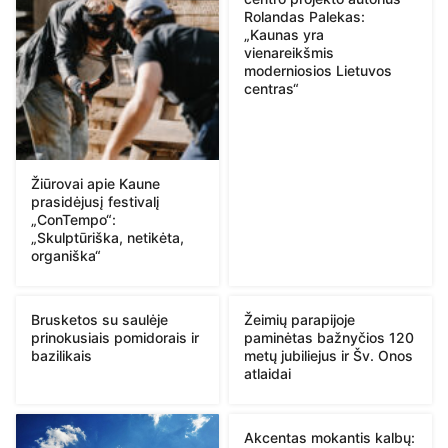
Rolandas Palekas:
„Kaunas yra
vienareikšmis
moderniosios Lietuvos
centras“
Žiūrovai apie Kaune
prasidėjusį festivalį
„ConTempo“:
„Skulptūriška, netikėta,
organiška“
Brusketos su saulėje
Žeimių parapijoje
prinokusiais pomidorais ir
paminėtas bažnyčios 120
bazilikais
metų jubiliejus ir Šv. Onos
atlaidai
Akcentas mokantis kalbų: