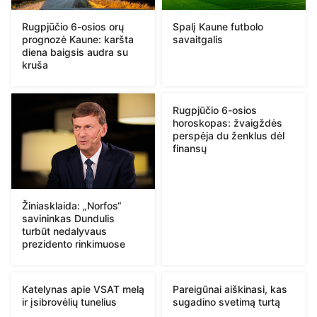
Rugpjūčio 6-osios orų
Spalį Kaune futbolo
prognozė Kaune: karšta
savaitgalis
diena baigsis audra su
kruša
Rugpjūčio 6-osios
horoskopas: žvaigždės
perspėja du ženklus dėl
finansų
Žiniasklaida: „Norfos“
savininkas Dundulis
turbūt nedalyvaus
prezidento rinkimuose
Katelynas apie VSAT melą
Pareigūnai aiškinasi, kas
ir įsibrovėlių tunelius
sugadino svetimą turtą