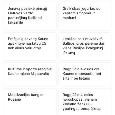
Jonavą pasiekė pirmąjį
Graikiškas jogurtas su
Lietuvos vardo
keptomis figomis ir
paminėjimą liudijanti
medumi
faksimilė
Praėjusią savaitę Kauno
Lenkijos naikintuvai virš
apskrityje nustatyti 25
Baltijos jūros perėmė dar
neblaivūs vairuotojai
vieną Rusijos žvalgybinį
lėktuvą
Kultūros ir sporto renginiai
Rugpjūčio 4-osios orai
Kauno rajone šią savaitę
Kaune: debesuota, bet
šilta ir be lietaus
Mobilizacijos bangos
Rugpjūčio 4-osios
Rusijoje
horoskopas: vienam
Zodiako ženklui –
ypatingas perspėjimas