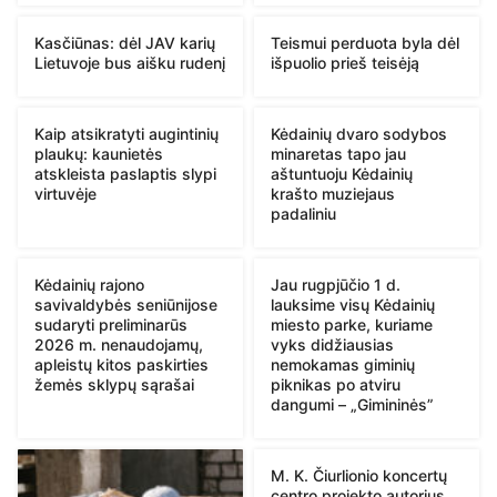
Kasčiūnas: dėl JAV karių
Teismui perduota byla dėl
Lietuvoje bus aišku rudenį
išpuolio prieš teisėją
Kaip atsikratyti augintinių
Kėdainių dvaro sodybos
plaukų: kaunietės
minaretas tapo jau
atskleista paslaptis slypi
aštuntuoju Kėdainių
virtuvėje
krašto muziejaus
padaliniu
Kėdainių rajono
Jau rugpjūčio 1 d.
savivaldybės seniūnijose
lauksime visų Kėdainių
sudaryti preliminarūs
miesto parke, kuriame
2026 m. nenaudojamų,
vyks didžiausias
apleistų kitos paskirties
nemokamas giminių
žemės sklypų sąrašai
piknikas po atviru
dangumi – „Gimininės”
M. K. Čiurlionio koncertų
centro projekto autorius