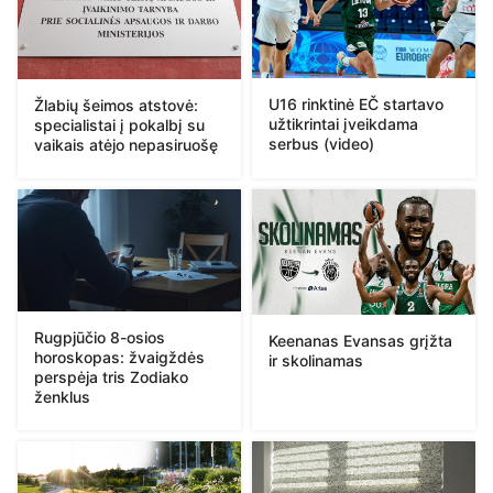
U16 rinktinė EČ startavo
Žlabių šeimos atstovė:
užtikrintai įveikdama
specialistai į pokalbį su
serbus (video)
vaikais atėjo nepasiruošę
Rugpjūčio 8-osios
Keenanas Evansas grįžta
horoskopas: žvaigždės
ir skolinamas
perspėja tris Zodiako
ženklus