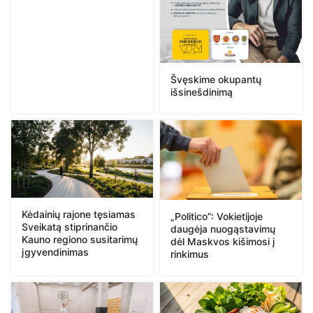
Švęskime okupantų
išsinešdinimą
Kėdainių rajone tęsiamas
„Politico”: Vokietijoje
Sveikatą stiprinančio
daugėja nuogąstavimų
Kauno regiono susitarimų
dėl Maskvos kišimosi į
įgyvendinimas
rinkimus