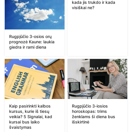
kada jis trukdo ir kada
visiškai ne?
Rugpjūčio 3-osios orų
prognozė Kaune: laukia
giedra ir rami diena
Kaip pasirinkti kalbos
Rugpjūčio 3-iosios
kursus, kurie iš tiesų
horoskopas: trims
veikia? 5 Signalai, kad
ženklams ši diena bus
kursai bus laiko
išskirtinė
švaistymas