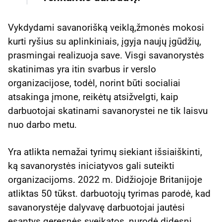
Vykdydami savanorišką veiklą,žmonės mokosi
kurti ryšius su aplinkiniais, įgyja naujų įgūdžių,
prasmingai realizuoja save. Visgi savanorystės
skatinimas yra itin svarbus ir verslo
organizacijose, todėl, norint būti socialiai
atsakinga įmone, reikėtų atsižvelgti, kaip
darbuotojai skatinami savanorystei ne tik laisvu
nuo darbo metu.
Yra atlikta nemažai tyrimų siekiant išsiaiškinti,
ką savanorystės iniciatyvos gali suteikti
organizacijoms. 2022 m. Didžiojoje Britanijoje
atliktas 50 tūkst. darbuotojų tyrimas parodė, kad
savanorystėje dalyvavę darbuotojai jautėsi
esantys geresnės sveikatos, nurodė didesnį