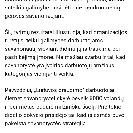
suteikia galimybę prisidėti prie bendruomenių
gerovės savanoriaujant.
Šių tyrimų rezultatai iliustruoja, kad organizacijos
turėtų suteikti galimybes darbuotojams
savanoriauti, siekiant didinti jų įsitraukimą bei
pasitikėjimą įmone. Ne mažiau svarbu ir tai, kad
savanorystė yra įvairias darbuotojų amžiaus
kategorijas vienijanti veikla.
Pavyzdžiui, „Lietuvos draudimo“ darbuotojai
šiemet savanorystei skyrė beveik 6000 valandų,
ir per metus padarė milžinišką šuolį. Prie tokio
didelio pokyčio prisidėjo tai, kad iš esmės buvo
pakeista savanorystės strategija.