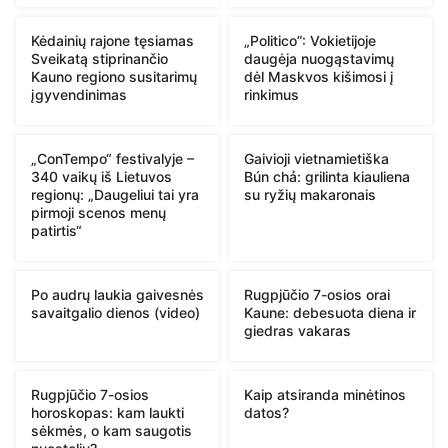
Kėdainių rajone tęsiamas
„Politico”: Vokietijoje
Sveikatą stiprinančio
daugėja nuogąstavimų
Kauno regiono susitarimų
dėl Maskvos kišimosi į
įgyvendinimas
rinkimus
„ConTempo“ festivalyje –
Gaivioji vietnamietiška
340 vaikų iš Lietuvos
Bún chả: grilinta kiauliena
regionų: „Daugeliui tai yra
su ryžių makaronais
pirmoji scenos menų
patirtis“
Po audrų laukia gaivesnės
Rugpjūčio 7-osios orai
savaitgalio dienos (video)
Kaune: debesuota diena ir
giedras vakaras
Rugpjūčio 7-osios
Kaip atsiranda minėtinos
horoskopas: kam laukti
datos?
sėkmės, o kam saugotis