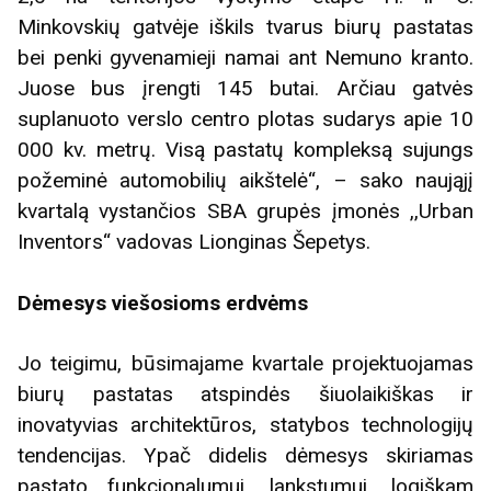
Minkovskių gatvėje iškils tvarus biurų pastatas
bei penki gyvenamieji namai ant Nemuno kranto.
Juose bus įrengti 145 butai. Arčiau gatvės
suplanuoto verslo centro plotas sudarys apie 10
000 kv. metrų. Visą pastatų kompleksą sujungs
požeminė automobilių aikštelė“, – sako naująjį
kvartalą vystančios SBA grupės įmonės ,,Urban
Inventors“ vadovas Lionginas Šepetys.
Dėmesys viešosioms erdvėms
Jo teigimu, būsimajame kvartale projektuojamas
biurų pastatas atspindės šiuolaikiškas ir
inovatyvias architektūros, statybos technologijų
tendencijas. Ypač didelis dėmesys skiriamas
pastato funkcionalumui, lankstumui, logiškam