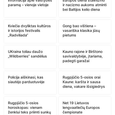
informacija apie valstybės
Europos diena stalinizmo
paramą – vienoje vietoje
ir nacizmo aukoms atminti
bei Baltijos kelio diena
Kviečia dvyliktas kultūros
Gong bao vištiena –
ir istorijos festivalis
vasariška klasika jūsų
„Radviliada“
pietums
UKraina toliau daužo
Kauno rajone ir Birštono
„Wildberries“ sandėlius
savivaldybėje, įtariama,
padegti garažai
Policija aiškinasi, kas
Rugpjūčio 5-osios orai
siautėjo parduotuvėje
Kaune: karšta ir sausa
diena, vakare išsigiedrys
Rugpjūčio 5-osios
Net 19 Lietuvos
horoskopas: vienam
lengvaatlečių Europos
ženklui teks priimti sunkų
čempionate