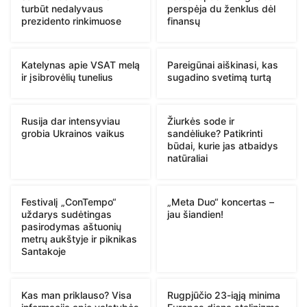
turbūt nedalyvaus
perspėja du ženklus dėl
prezidento rinkimuose
finansų
Katelynas apie VSAT melą
Pareigūnai aiškinasi, kas
ir įsibrovėlių tunelius
sugadino svetimą turtą
Rusija dar intensyviau
Žiurkės sode ir
grobia Ukrainos vaikus
sandėliuke? Patikrinti
būdai, kurie jas atbaidys
natūraliai
Festivalį „ConTempo“
„Meta Duo“ koncertas –
uždarys sudėtingas
jau šiandien!
pasirodymas aštuonių
metrų aukštyje ir piknikas
Santakoje
Kas man priklauso? Visa
Rugpjūčio 23-iąją minima