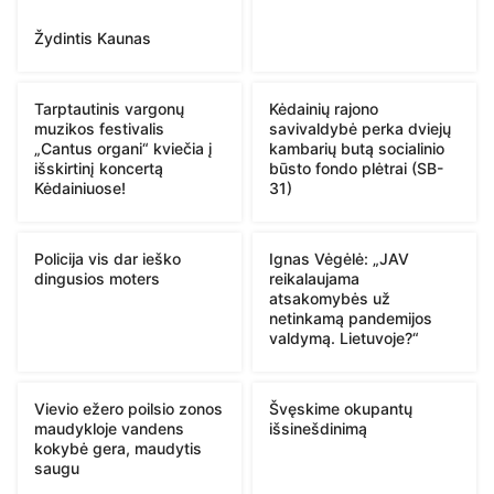
Žydintis Kaunas
Tarptautinis vargonų
Kėdainių rajono
muzikos festivalis
savivaldybė perka dviejų
„Cantus organi“ kviečia į
kambarių butą socialinio
išskirtinį koncertą
būsto fondo plėtrai (SB-
Kėdainiuose!
31)
Policija vis dar ieško
Ignas Vėgėlė: „JAV
dingusios moters
reikalaujama
atsakomybės už
netinkamą pandemijos
valdymą. Lietuvoje?“
Vievio ežero poilsio zonos
Švęskime okupantų
maudykloje vandens
išsinešdinimą
kokybė gera, maudytis
saugu