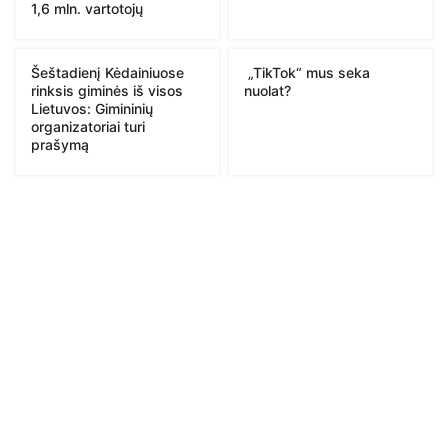
1,6 mln. vartotojų
Šeštadienį Kėdainiuose
„TikTok“ mus seka
rinksis giminės iš visos
nuolat?
Lietuvos: Gimininių
organizatoriai turi
prašymą