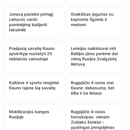
Jonavą pasiekė pirmąjį
Graikiškas jogurtas su
Lietuvos vardo
keptomis figomis ir
paminėjimą liudijanti
medumi
faksimilė
Praėjusią savaitę Kauno
Lenkijos naikintuvai virš
apskrityje nustatyti 25
Baltijos jūros perėmė dar
neblaivūs vairuotojai
vieną Rusijos žvalgybinį
lėktuvą
Kultūros ir sporto renginiai
Rugpjūčio 4-osios orai
Kauno rajone šią savaitę
Kaune: debesuota, bet
šilta ir be lietaus
Mobilizacijos bangos
Rugpjūčio 4-osios
Rusijoje
horoskopas: vienam
Zodiako ženklui –
ypatingas perspėjimas