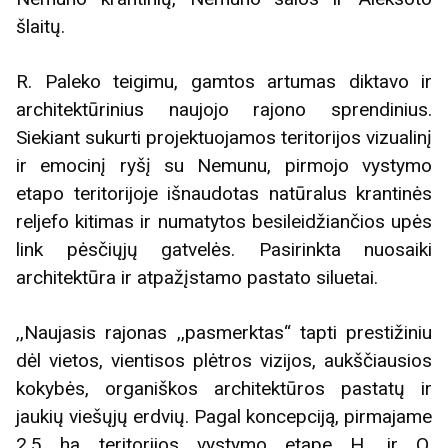
šlaitų.
R. Paleko teigimu, gamtos artumas diktavo ir
architektūrinius naujojo rajono sprendinius.
Siekiant sukurti projektuojamos teritorijos vizualinį
ir emocinį ryšį su Nemunu, pirmojo vystymo
etapo teritorijoje išnaudotas natūralus krantinės
reljefo kitimas ir numatytos besileidžiančios upės
link pėsčiųjų gatvelės. Pasirinkta nuosaiki
architektūra ir atpažįstamo pastato siluetai.
,,Naujasis rajonas ,,pasmerktas“ tapti prestižiniu
dėl vietos, vientisos plėtros vizijos, aukščiausios
kokybės, organiškos architektūros pastatų ir
jaukių viešųjų erdvių. Pagal koncepciją, pirmajame
2,5 ha teritorijos vystymo etape H. ir O.