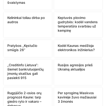
švaistymas
Kelininkai toliau dirba po
Keptuvės plovimo
audros
gudrybės: kodėl vandens
temperatūra svarbiau už
kempinę
Pratybos „Kęstučio
Kodėl Kaunas medžioja
smūgis 26“
elektronikos inžinierius?
„Creditinfo Lietuva“:
Rusijos agresijos prieš
šiemet bankrutuojančių
Ukrainą aktualijos
įmonių skaičius gali
pasiekti 915
Rugpjūčio 2-osios orų
Per sprogimą Maskvos
prognozė Kaune: tarp
kavinėje žuvo mažiausiai
giedro ryto ir vakaro –
3 žmonės
debesys