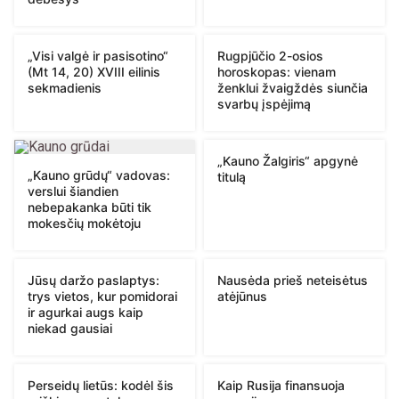
„Visi valgė ir pasisotino“
Rugpjūčio 2-osios
(Mt 14, 20) XVIII eilinis
horoskopas: vienam
sekmadienis
ženklui žvaigždės siunčia
svarbų įspėjimą
„Kauno Žalgiris“ apgynė
„Kauno grūdų“ vadovas:
titulą
verslui šiandien
nebepakanka būti tik
mokesčių mokėtoju
Jūsų daržo paslaptys:
Nausėda prieš neteisėtus
trys vietos, kur pomidorai
atėjūnus
ir agurkai augs kaip
niekad gausiai
Perseidų lietūs: kodėl šis
Kaip Rusija finansuoja