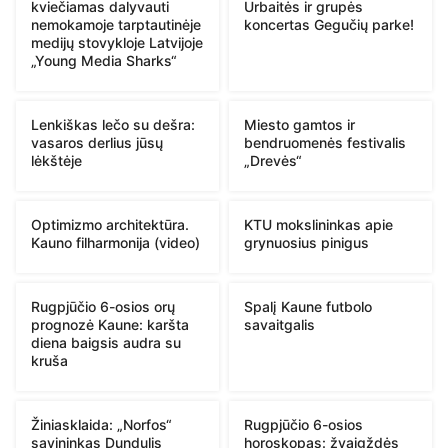
kviečiamas dalyvauti
Urbaitės ir grupės
nemokamoje tarptautinėje
koncertas Gegučių parke!
medijų stovykloje Latvijoje
„Young Media Sharks“
Lenkiškas lečo su dešra:
Miesto gamtos ir
vasaros derlius jūsų
bendruomenės festivalis
lėkštėje
„Drevės“
Optimizmo architektūra.
KTU mokslininkas apie
Kauno filharmonija (video)
grynuosius pinigus
Rugpjūčio 6-osios orų
Spalį Kaune futbolo
prognozė Kaune: karšta
savaitgalis
diena baigsis audra su
kruša
Žiniasklaida: „Norfos“
Rugpjūčio 6-osios
savininkas Dundulis
horoskopas: žvaigždės