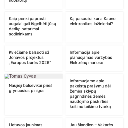
nuostolių?
Kaip penki paprasti
Ką pasauliui kuria Kauno
augalai gali išgelbėti jūsų
elektronikos inžinieriai?
derlių: patarimai
sodininkams
Kviečiame balsuoti už
Informacija apie
Jonavos projektus
planuojamas varžybas
„Europos burės 2026“
Elektrėnų mariose
Informuojame apie
Naujieji bolševikai prieš
pakeistą prašymų dėl
grynuosius pinigus
žemės sklypų
pagrindinės žemės
naudojimo paskirties
keitimo teikimo tvarką
Lietuvos jaunimas
Jau šiandien – Vakarės