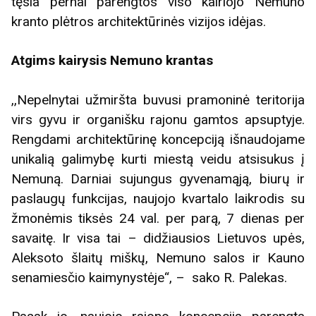
tęsia pernai parengtos viso kairiojo Nemuno
kranto plėtros architektūrinės vizijos idėjas.
Atgims kairysis Nemuno krantas
,,Nepelnytai užmiršta buvusi pramoninė teritorija
virs gyvu ir organišku rajonu gamtos apsuptyje.
Rengdami architektūrinę koncepciją išnaudojame
unikalią galimybę kurti miestą veidu atsisukus į
Nemuną. Darniai sujungus gyvenamąją, biurų ir
paslaugų funkcijas, naujojo kvartalo laikrodis su
žmonėmis tiksės 24 val. per parą, 7 dienas per
savaitę. Ir visa tai – didžiausios Lietuvos upės,
Aleksoto šlaitų miškų, Nemuno salos ir Kauno
senamiesčio kaimynystėje“, – sako R. Palekas.