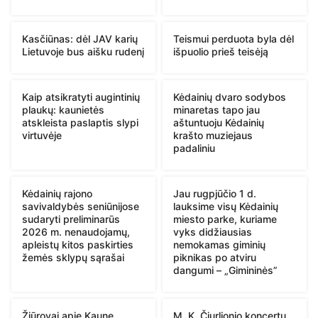
Kasčiūnas: dėl JAV karių
Teismui perduota byla dėl
Lietuvoje bus aišku rudenį
išpuolio prieš teisėją
Kaip atsikratyti augintinių
Kėdainių dvaro sodybos
plaukų: kaunietės
minaretas tapo jau
atskleista paslaptis slypi
aštuntuoju Kėdainių
virtuvėje
krašto muziejaus
padaliniu
Kėdainių rajono
Jau rugpjūčio 1 d.
savivaldybės seniūnijose
lauksime visų Kėdainių
sudaryti preliminarūs
miesto parke, kuriame
2026 m. nenaudojamų,
vyks didžiausias
apleistų kitos paskirties
nemokamas giminių
žemės sklypų sąrašai
piknikas po atviru
dangumi – „Gimininės”
Žiūrovai apie Kaune
M. K. Čiurlionio koncertų