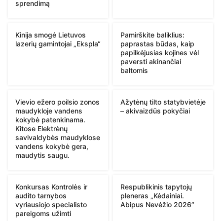
sprendimą
Kinija smogė Lietuvos
Pamirškite baliklius:
lazerių gamintojai „Ekspla“
paprastas būdas, kaip
papilkėjusias kojines vėl
paversti akinančiai
baltomis
Vievio ežero poilsio zonos
Ažytėnų tilto statybvietėje
maudykloje vandens
– akivaizdūs pokyčiai
kokybė patenkinama.
Kitose Elektrėnų
savivaldybės maudyklose
vandens kokybė gera,
maudytis saugu.
Konkursas Kontrolės ir
Respublikinis tapytojų
audito tarnybos
pleneras „Kėdainiai.
vyriausiojo specialisto
Abipus Nevėžio 2026“
pareigoms užimti