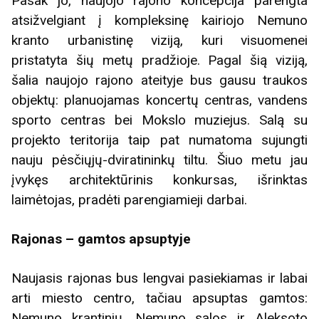
Pasak jo, naujojo rajono koncepcija parengta
atsižvelgiant į kompleksinę kairiojo Nemuno
kranto urbanistinę viziją, kuri visuomenei
pristatyta šių metų pradžioje. Pagal šią viziją,
šalia naujojo rajono ateityje bus gausu traukos
objektų: planuojamas koncertų centras, vandens
sporto centras bei Mokslo muziejus. Salą su
projekto teritorija taip pat numatoma sujungti
nauju pėsčiųjų-dviratininkų tiltu. Šiuo metu jau
įvykęs architektūrinis konkursas, išrinktas
laimėtojas, pradėti parengiamieji darbai.
Rajonas – gamtos apsuptyje
Naujasis rajonas bus lengvai pasiekiamas ir labai
arti miesto centro, tačiau apsuptas gamtos:
Nemuno krantinių, Nemuno salos ir Aleksoto