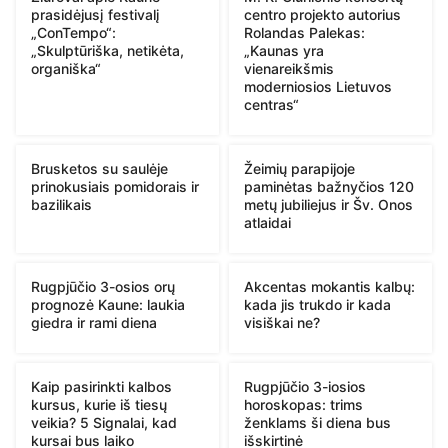
prasidėjusį festivalį
centro projekto autorius
„ConTempo“:
Rolandas Palekas:
„Skulptūriška, netikėta,
„Kaunas yra
organiška“
vienareikšmis
moderniosios Lietuvos
centras“
Brusketos su saulėje
Žeimių parapijoje
prinokusiais pomidorais ir
paminėtas bažnyčios 120
bazilikais
metų jubiliejus ir Šv. Onos
atlaidai
Rugpjūčio 3-osios orų
Akcentas mokantis kalbų:
prognozė Kaune: laukia
kada jis trukdo ir kada
giedra ir rami diena
visiškai ne?
Kaip pasirinkti kalbos
Rugpjūčio 3-iosios
kursus, kurie iš tiesų
horoskopas: trims
veikia? 5 Signalai, kad
ženklams ši diena bus
kursai bus laiko
išskirtinė