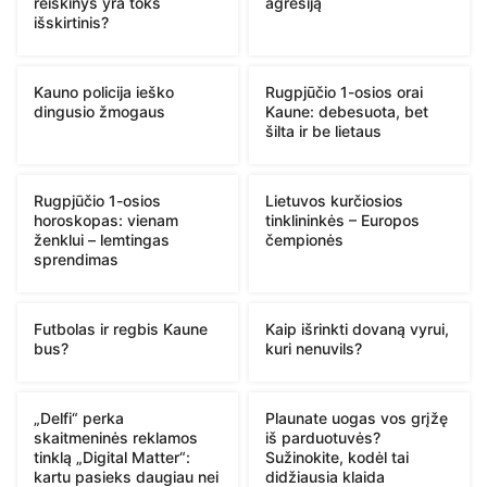
reiškinys yra toks
agresiją
išskirtinis?
Kauno policija ieško
Rugpjūčio 1-osios orai
dingusio žmogaus
Kaune: debesuota, bet
šilta ir be lietaus
Rugpjūčio 1-osios
Lietuvos kurčiosios
horoskopas: vienam
tinklininkės – Europos
ženklui – lemtingas
čempionės
sprendimas
Futbolas ir regbis Kaune
Kaip išrinkti dovaną vyrui,
bus?
kuri nenuvils?
„Delfi“ perka
Plaunate uogas vos grįžę
skaitmeninės reklamos
iš parduotuvės?
tinklą „Digital Matter“:
Sužinokite, kodėl tai
kartu pasieks daugiau nei
didžiausia klaida