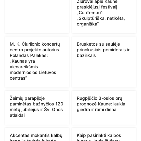
Žiūrovai apie Kaune
prasidėjusį festivalį
„ConTempo“:
„Skulptūriška, netikėta,
organiška“
M. K. Čiurlionio koncertų
Brusketos su saulėje
centro projekto autorius
prinokusiais pomidorais ir
Rolandas Palekas:
bazilikais
„Kaunas yra
vienareikšmis
moderniosios Lietuvos
centras“
Žeimių parapijoje
Rugpjūčio 3-osios orų
paminėtas bažnyčios 120
prognozė Kaune: laukia
metų jubiliejus ir Šv. Onos
giedra ir rami diena
atlaidai
Akcentas mokantis kalbų:
Kaip pasirinkti kalbos
kada jis trukdo ir kada
kursus, kurie iš tiesų