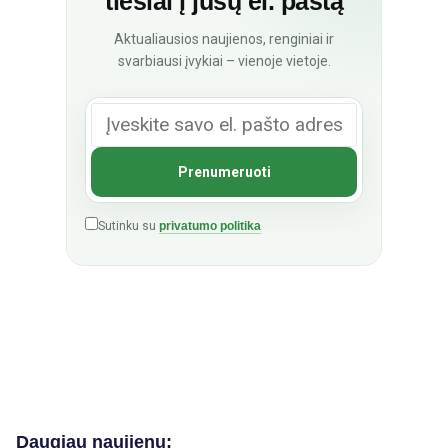
tiesiai į jūsų el. paštą
Aktualiausios naujienos, renginiai ir
svarbiausi įvykiai – vienoje vietoje.
Sutinku su
privatumo politika
Daugiau naujienų: