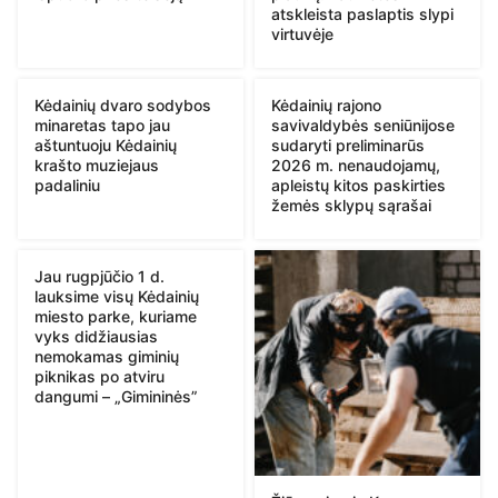
atskleista paslaptis slypi
virtuvėje
Kėdainių dvaro sodybos
Kėdainių rajono
minaretas tapo jau
savivaldybės seniūnijose
aštuntuoju Kėdainių
sudaryti preliminarūs
krašto muziejaus
2026 m. nenaudojamų,
padaliniu
apleistų kitos paskirties
žemės sklypų sąrašai
Jau rugpjūčio 1 d.
lauksime visų Kėdainių
miesto parke, kuriame
vyks didžiausias
nemokamas giminių
piknikas po atviru
dangumi – „Gimininės”