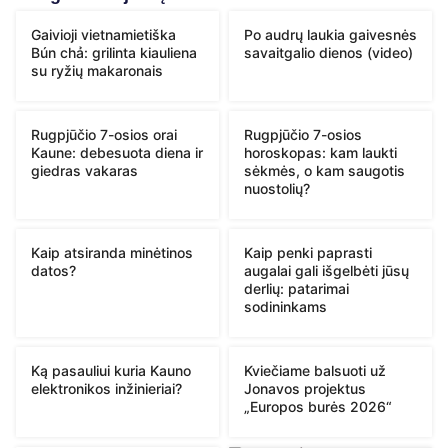
Gaivioji vietnamietiška
Po audrų laukia gaivesnės
Bún chả: grilinta kiauliena
savaitgalio dienos (video)
su ryžių makaronais
Rugpjūčio 7-osios orai
Rugpjūčio 7-osios
Kaune: debesuota diena ir
horoskopas: kam laukti
giedras vakaras
sėkmės, o kam saugotis
nuostolių?
Kaip atsiranda minėtinos
Kaip penki paprasti
datos?
augalai gali išgelbėti jūsų
derlių: patarimai
sodininkams
Ką pasauliui kuria Kauno
Kviečiame balsuoti už
elektronikos inžinieriai?
Jonavos projektus
„Europos burės 2026“