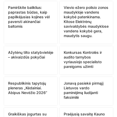
Pamirškite baliklius:
Vievio ežero poilsio zonos
paprastas būdas, kaip
maudykloje vandens
papilkėjusias kojines vėl
kokybė patenkinama.
paversti akinančiai
Kitose Elektrėnų
baltomis
savivaldybės maudyklose
vandens kokybė gera,
maudytis saugu.
Ažytėnų tilto statybvietėje
Konkursas Kontrolės ir
– akivaizdūs pokyčiai
audito tarnybos
vyriausiojo specialisto
pareigoms užimti
Respublikinis tapytojų
Jonavą pasiekė pirmąjį
pleneras „Kėdainiai.
Lietuvos vardo
Abipus Nevėžio 2026“
paminėjimą liudijanti
faksimilė
Graikiškas jogurtas su
Praėjusią savaitę Kauno