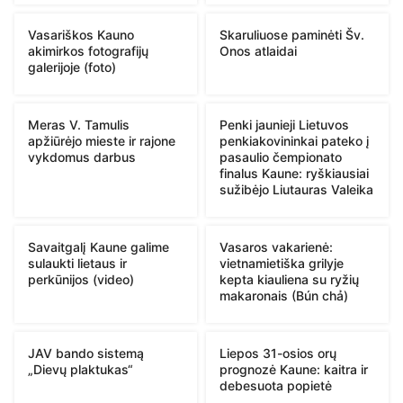
Vasariškos Kauno
Skaruliuose paminėti Šv.
akimirkos fotografijų
Onos atlaidai
galerijoje (foto)
Meras V. Tamulis
Penki jaunieji Lietuvos
apžiūrėjo mieste ir rajone
penkiakovininkai pateko į
vykdomus darbus
pasaulio čempionato
finalus Kaune: ryškiausiai
sužibėjo Liutauras Valeika
Savaitgalį Kaune galime
Vasaros vakarienė:
sulaukti lietaus ir
vietnamietiška grilyje
perkūnijos (video)
kepta kiauliena su ryžių
makaronais (Bún chả)
JAV bando sistemą
Liepos 31-osios orų
„Dievų plaktukas“
prognozė Kaune: kaitra ir
debesuota popietė