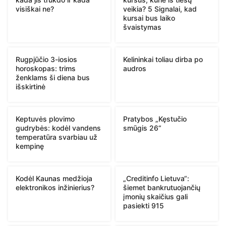
visiškai ne?
veikia? 5 Signalai, kad
kursai bus laiko
švaistymas
Rugpjūčio 3-iosios
Kelininkai toliau dirba po
horoskopas: trims
audros
ženklams ši diena bus
išskirtinė
Keptuvės plovimo
Pratybos „Kęstučio
gudrybės: kodėl vandens
smūgis 26“
temperatūra svarbiau už
kempinę
Kodėl Kaunas medžioja
„Creditinfo Lietuva“:
elektronikos inžinierius?
šiemet bankrutuojančių
įmonių skaičius gali
pasiekti 915