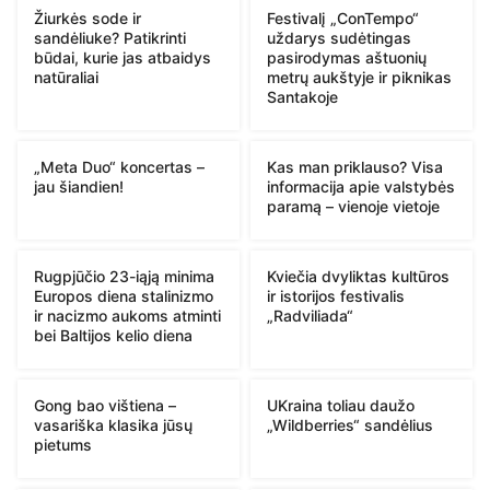
Žiurkės sode ir
Festivalį „ConTempo“
sandėliuke? Patikrinti
uždarys sudėtingas
būdai, kurie jas atbaidys
pasirodymas aštuonių
natūraliai
metrų aukštyje ir piknikas
Santakoje
„Meta Duo“ koncertas –
Kas man priklauso? Visa
jau šiandien!
informacija apie valstybės
paramą – vienoje vietoje
Rugpjūčio 23-iąją minima
Kviečia dvyliktas kultūros
Europos diena stalinizmo
ir istorijos festivalis
ir nacizmo aukoms atminti
„Radviliada“
bei Baltijos kelio diena
Gong bao vištiena –
UKraina toliau daužo
vasariška klasika jūsų
„Wildberries“ sandėlius
pietums