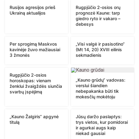
Rusijos agresijos prieš
Rugpjūčio 2-osios orų
Ukrainą aktualijos
prognozė Kaune: tarp
giedro ryto ir vakaro –
debesys
Per sprogimą Maskvos
„Visi valgė ir pasisotino“
kavinėje žuvo mažiausiai
(Mt 14, 20) XVIII eilinis
3 žmonės
sekmadienis
Rugpjūčio 2-osios
„Kauno grūdų“ vadovas:
horoskopas: vienam
verslui šiandien
ženklui žvaigždės siunčia
nebepakanka būti tik
svarbų įspėjimą
mokesčių mokėtoju
„Kauno Žalgiris“ apgynė
Jūsų daržo paslaptys:
titulą
trys vietos, kur pomidorai
ir agurkai augs kaip
niekad gausiai