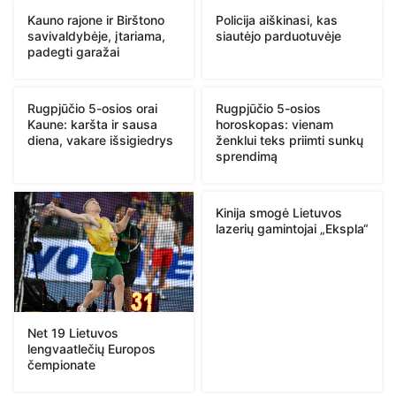
Kauno rajone ir Birštono
Policija aiškinasi, kas
savivaldybėje, įtariama,
siautėjo parduotuvėje
padegti garažai
Rugpjūčio 5-osios orai
Rugpjūčio 5-osios
Kaune: karšta ir sausa
horoskopas: vienam
diena, vakare išsigiedrys
ženklui teks priimti sunkų
sprendimą
Kinija smogė Lietuvos
lazerių gamintojai „Ekspla“
Net 19 Lietuvos
lengvaatlečių Europos
čempionate