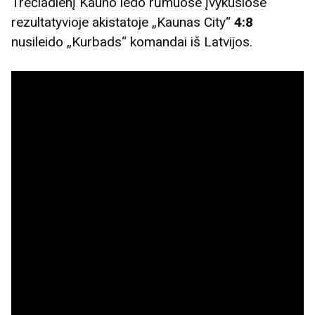
Trečiadienį Kauno ledo rūmuose įvykusiose
rezultatyvioje akistatoje „Kaunas City“
4:8
nusileido „Kurbads“ komandai iš Latvijos.