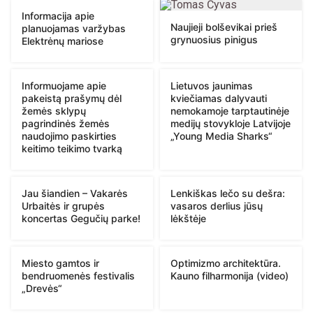
Informacija apie
Naujieji bolševikai prieš
planuojamas varžybas
grynuosius pinigus
Elektrėnų mariose
Informuojame apie
Lietuvos jaunimas
pakeistą prašymų dėl
kviečiamas dalyvauti
žemės sklypų
nemokamoje tarptautinėje
pagrindinės žemės
medijų stovykloje Latvijoje
naudojimo paskirties
„Young Media Sharks“
keitimo teikimo tvarką
Jau šiandien – Vakarės
Lenkiškas lečo su dešra:
Urbaitės ir grupės
vasaros derlius jūsų
koncertas Gegučių parke!
lėkštėje
Miesto gamtos ir
Optimizmo architektūra.
bendruomenės festivalis
Kauno filharmonija (video)
„Drevės“