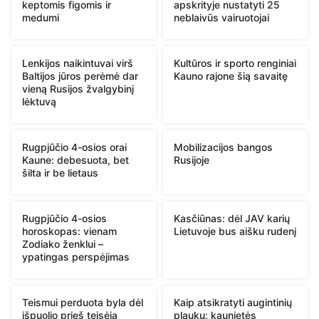
keptomis figomis ir
apskrityje nustatyti 25
medumi
neblaivūs vairuotojai
Lenkijos naikintuvai virš
Kultūros ir sporto renginiai
Baltijos jūros perėmė dar
Kauno rajone šią savaitę
vieną Rusijos žvalgybinį
lėktuvą
Rugpjūčio 4-osios orai
Mobilizacijos bangos
Kaune: debesuota, bet
Rusijoje
šilta ir be lietaus
Rugpjūčio 4-osios
Kasčiūnas: dėl JAV karių
horoskopas: vienam
Lietuvoje bus aišku rudenį
Zodiako ženklui –
ypatingas perspėjimas
Teismui perduota byla dėl
Kaip atsikratyti augintinių
išpuolio prieš teisėją
plaukų: kaunietės