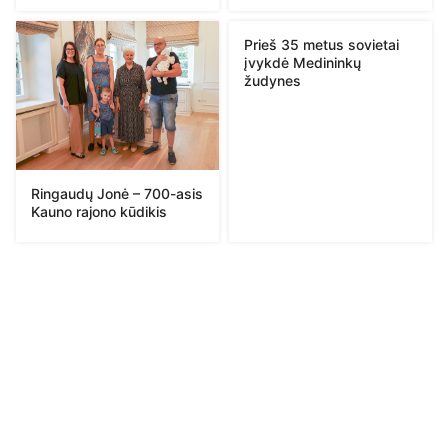
Prieš 35 metus sovietai
įvykdė Medininkų
žudynes
Ringaudų Jonė – 700-asis
Kauno rajono kūdikis