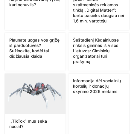
kuri nenuvils?
skaitmeninės reklamos
tinklą „Digital Matter“:
kartu pasieks daugiau nei
1,6 mln. vartotojų
Plaunate uogas vos grįžę
Šeštadienį Kėdainiuose
iš parduotuvės?
rinksis giminės iš visos
Sužinokite, kodėl tai
Lietuvos: Gimininių
didžiausia klaida
organizatoriai turi
prašymą
Informacija dėl socialinių
kortelių ir donacijų
skyrimo 2026 metams
„TikTok“ mus seka
nuolat?