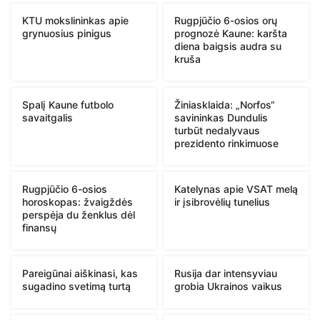
KTU mokslininkas apie
Rugpjūčio 6-osios orų
grynuosius pinigus
prognozė Kaune: karšta
diena baigsis audra su
kruša
Spalį Kaune futbolo
Žiniasklaida: „Norfos“
savaitgalis
savininkas Dundulis
turbūt nedalyvaus
prezidento rinkimuose
Rugpjūčio 6-osios
Katelynas apie VSAT melą
horoskopas: žvaigždės
ir įsibrovėlių tunelius
perspėja du ženklus dėl
finansų
Pareigūnai aiškinasi, kas
Rusija dar intensyviau
sugadino svetimą turtą
grobia Ukrainos vaikus