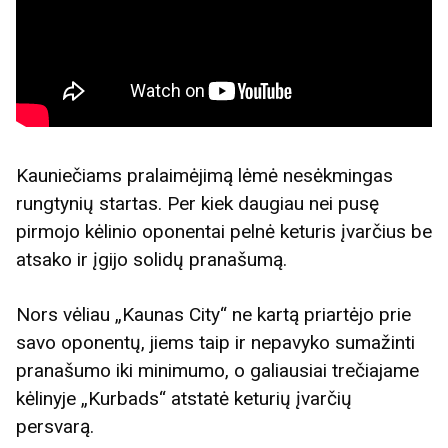
Kauniečiams pralaimėjimą lėmė nesėkmingas
rungtynių startas. Per kiek daugiau nei pusę
pirmojo kėlinio oponentai pelnė keturis įvarčius be
atsako ir įgijo solidų pranašumą.
Nors vėliau „Kaunas City“ ne kartą priartėjo prie
savo oponentų, jiems taip ir nepavyko sumažinti
pranašumo iki minimumo, o galiausiai trečiajame
kėlinyje „Kurbads“ atstatė keturių įvarčių
persvarą.