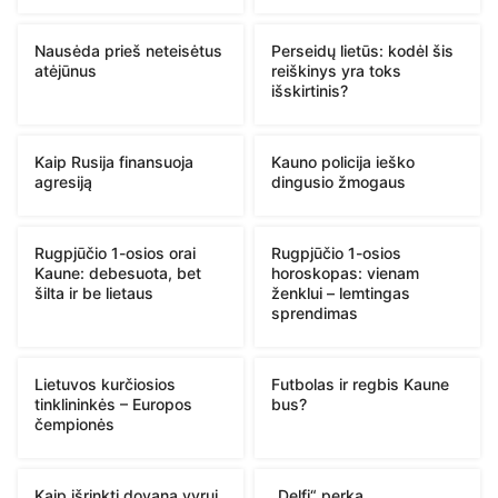
Nausėda prieš neteisėtus
Perseidų lietūs: kodėl šis
atėjūnus
reiškinys yra toks
išskirtinis?
Kaip Rusija finansuoja
Kauno policija ieško
agresiją
dingusio žmogaus
Rugpjūčio 1-osios orai
Rugpjūčio 1-osios
Kaune: debesuota, bet
horoskopas: vienam
šilta ir be lietaus
ženklui – lemtingas
sprendimas
Lietuvos kurčiosios
Futbolas ir regbis Kaune
tinklininkės – Europos
bus?
čempionės
Kaip išrinkti dovaną vyrui,
„Delfi“ perka