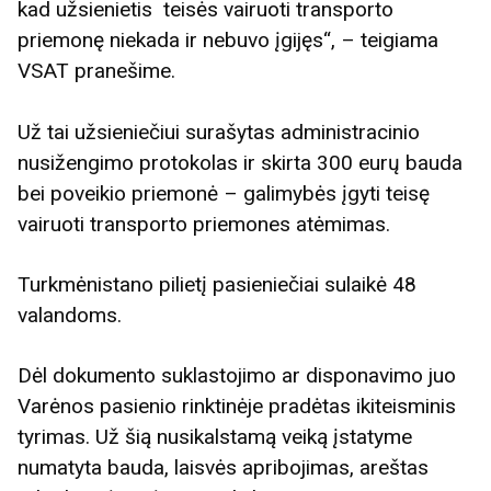
kad užsienietis teisės vairuoti transporto
priemonę niekada ir nebuvo įgijęs“, – teigiama
VSAT pranešime.
Už tai užsieniečiui surašytas administracinio
nusižengimo protokolas ir skirta 300 eurų bauda
bei poveikio priemonė – galimybės įgyti teisę
vairuoti transporto priemones atėmimas.
Turkmėnistano pilietį pasieniečiai sulaikė 48
valandoms.
Dėl dokumento suklastojimo ar disponavimo juo
Varėnos pasienio rinktinėje pradėtas ikiteisminis
tyrimas. Už šią nusikalstamą veiką įstatyme
numatyta bauda, laisvės apribojimas, areštas