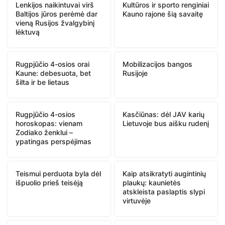
Lenkijos naikintuvai virš
Kultūros ir sporto renginiai
Baltijos jūros perėmė dar
Kauno rajone šią savaitę
vieną Rusijos žvalgybinį
lėktuvą
Rugpjūčio 4-osios orai
Mobilizacijos bangos
Kaune: debesuota, bet
Rusijoje
šilta ir be lietaus
Rugpjūčio 4-osios
Kasčiūnas: dėl JAV karių
horoskopas: vienam
Lietuvoje bus aišku rudenį
Zodiako ženklui –
ypatingas perspėjimas
Teismui perduota byla dėl
Kaip atsikratyti augintinių
išpuolio prieš teisėją
plaukų: kaunietės
atskleista paslaptis slypi
virtuvėje