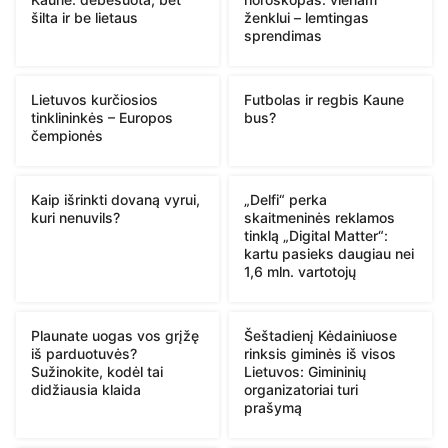
šilta ir be lietaus
ženklui – lemtingas
sprendimas
Lietuvos kurčiosios
Futbolas ir regbis Kaune
tinklininkės – Europos
bus?
čempionės
Kaip išrinkti dovaną vyrui,
„Delfi“ perka
kuri nenuvils?
skaitmeninės reklamos
tinklą „Digital Matter“:
kartu pasieks daugiau nei
1,6 mln. vartotojų
Plaunate uogas vos grįžę
Šeštadienį Kėdainiuose
iš parduotuvės?
rinksis giminės iš visos
Sužinokite, kodėl tai
Lietuvos: Gimininių
didžiausia klaida
organizatoriai turi
prašymą