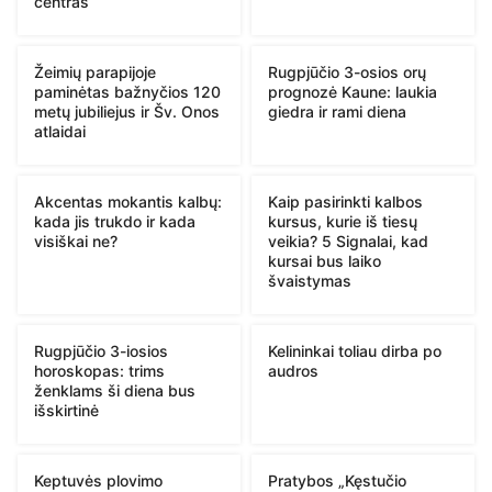
centras“
Žeimių parapijoje
Rugpjūčio 3-osios orų
paminėtas bažnyčios 120
prognozė Kaune: laukia
metų jubiliejus ir Šv. Onos
giedra ir rami diena
atlaidai
Akcentas mokantis kalbų:
Kaip pasirinkti kalbos
kada jis trukdo ir kada
kursus, kurie iš tiesų
visiškai ne?
veikia? 5 Signalai, kad
kursai bus laiko
švaistymas
Rugpjūčio 3-iosios
Kelininkai toliau dirba po
horoskopas: trims
audros
ženklams ši diena bus
išskirtinė
Keptuvės plovimo
Pratybos „Kęstučio