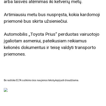
arba laisvės atėmimas iki ketverių metų.
Artimiausiu metu bus nuspręsta, kokia kardomoji
priemonė bus skirta užsieniečiui.
Automobilis „Toyota Prius“ perduotas vairuotojo
įgaliotam asmeniui, pateikusiam reikiamus
kelionės dokumentus ir teisę valdyti transporto
priemones.
Be raštiško ELTA sutikimo šios naujienos tekstą kopijuoti draudžiama.