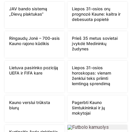
JAV bando sistemą
Liepos 31-osios orų
„Dievų plaktukas“
prognozė Kaune: kaitra ir
debesuota popietė
Ringaudų Jonė – 700-asis
Prieš 35 metus sovietai
Kauno rajono kūdikis
įvykdė Medininkų
žudynes
Lietuva pasirinko poziciją
Liepos 31-osios
UEFA ir FIFA kare
horoskopas: vienam
ženklui teks priimti
lemtingą sprendimą
Kauno verslui trūksta
Pagerbti Kauno
biurų
šimtukininkai ir jų
mokytojai
Kurtinaitis žada rinktinėje