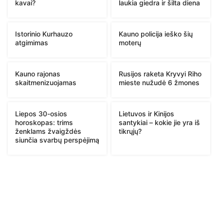
kavai?
laukia giedra ir šilta diena
Istorinio Kurhauzo
Kauno policija ieško šių
atgimimas
moterų
Kauno rajonas
Rusijos raketa Kryvyi Riho
skaitmenizuojamas
mieste nužudė 6 žmones
Liepos 30-osios
Lietuvos ir Kinijos
horoskopas: trims
santykiai – kokie jie yra iš
ženklams žvaigždės
tikrųjų?
siunčia svarbų perspėjimą