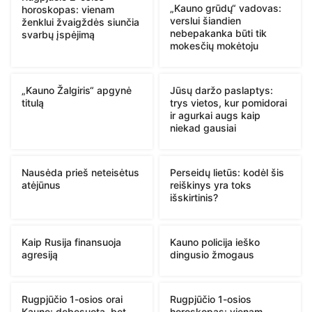
„Kauno grūdų“ vadovas:
horoskopas: vienam
verslui šiandien
ženklui žvaigždės siunčia
nebepakanka būti tik
svarbų įspėjimą
mokesčių mokėtoju
„Kauno Žalgiris“ apgynė
Jūsų daržo paslaptys:
titulą
trys vietos, kur pomidorai
ir agurkai augs kaip
niekad gausiai
Nausėda prieš neteisėtus
Perseidų lietūs: kodėl šis
atėjūnus
reiškinys yra toks
išskirtinis?
Kaip Rusija finansuoja
Kauno policija ieško
agresiją
dingusio žmogaus
Rugpjūčio 1-osios orai
Rugpjūčio 1-osios
Kaune: debesuota, bet
horoskopas: vienam