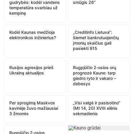
gudrybės: kodėl vandens
smūgis 26“
temperatūra svarbiau už
kempinę
Kodėl Kaunas medžioja
„Creditinfo Lietuva“:
elektronikos inžinierius?
šiemet bankrutuojančių
įmonių skaičius gali
pasiekti 915
Rusijos agresijos prieš
Rugpjūčio 2-osios orų
Ukrainą aktualijos
prognozė Kaune: tarp
giedro ryto ir vakaro –
debesys
Per sprogimą Maskvos
„Visi valgė ir pasisotino“
kavinėje žuvo mažiausiai
(Mt 14, 20) XVIII eilinis
3 žmonės
sekmadienis
Rugpjūčio 2-osios