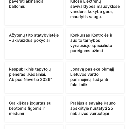
paversti akinančiai
Kitose Elektrėnų
baltomis
savivaldybės maudyklose
vandens kokybė gera,
maudytis saugu.
Ažytėnų tilto statybvietėje
Konkursas Kontrolės ir
– akivaizdūs pokyčiai
audito tarnybos
vyriausiojo specialisto
pareigoms užimti
Respublikinis tapytojų
Jonavą pasiekė pirmąjį
pleneras „Kėdainiai.
Lietuvos vardo
Abipus Nevėžio 2026“
paminėjimą liudijanti
faksimilė
Graikiškas jogurtas su
Praėjusią savaitę Kauno
keptomis figomis ir
apskrityje nustatyti 25
medumi
neblaivūs vairuotojai