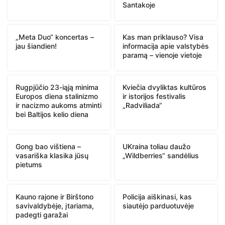
Santakoje
„Meta Duo“ koncertas –
Kas man priklauso? Visa
jau šiandien!
informacija apie valstybės
paramą – vienoje vietoje
Rugpjūčio 23-iąją minima
Kviečia dvyliktas kultūros
Europos diena stalinizmo
ir istorijos festivalis
ir nacizmo aukoms atminti
„Radviliada“
bei Baltijos kelio diena
Gong bao vištiena –
UKraina toliau daužo
vasariška klasika jūsų
„Wildberries“ sandėlius
pietums
Kauno rajone ir Birštono
Policija aiškinasi, kas
savivaldybėje, įtariama,
siautėjo parduotuvėje
padegti garažai