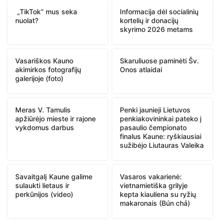
„TikTok“ mus seka
Informacija dėl socialinių
nuolat?
kortelių ir donacijų
skyrimo 2026 metams
Vasariškos Kauno
Skaruliuose paminėti Šv.
akimirkos fotografijų
Onos atlaidai
galerijoje (foto)
Meras V. Tamulis
Penki jaunieji Lietuvos
apžiūrėjo mieste ir rajone
penkiakovininkai pateko į
vykdomus darbus
pasaulio čempionato
finalus Kaune: ryškiausiai
sužibėjo Liutauras Valeika
Savaitgalį Kaune galime
Vasaros vakarienė:
sulaukti lietaus ir
vietnamietiška grilyje
perkūnijos (video)
kepta kiauliena su ryžių
makaronais (Bún chả)