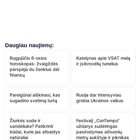
Daugiau naujienų:
Rugpjūčio 6-osios
Katelynas apie VSAT melą
horoskopas: žvaigždės
ir įsibrovėlių tunelius
perspėja du ženklus dėl
finansų
Pareigūnai aiškinasi, kas
Rusija dar intensyviau
sugadino svetimą turtą
grobia Ukrainos vaikus
Žiurkės sode ir
Festivalį „ConTempo“
sandėliuke? Patikrinti
uždarys sudėtingas
būdai, kurie jas atbaidys
pasirodymas aštuonių
natūraliai
metrų aukštyje ir piknikas