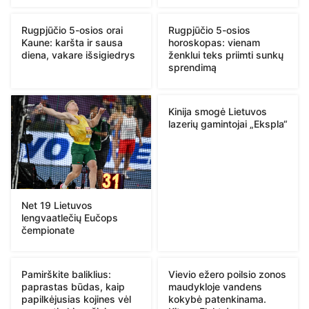
Rugpjūčio 5-osios orai
Rugpjūčio 5-osios
Kaune: karšta ir sausa
horoskopas: vienam
diena, vakare išsigiedrys
ženklui teks priimti sunkų
sprendimą
Kinija smogė Lietuvos
lazerių gamintojai „Ekspla“
Net 19 Lietuvos
lengvaatlečių Eučops
čempionate
Pamirškite baliklius:
Vievio ežero poilsio zonos
paprastas būdas, kaip
maudykloje vandens
papilkėjusias kojines vėl
kokybė patenkinama.