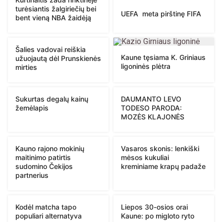
turėsiantis žalgiriečių bei
UEFA meta pirštinę FIFA
bent vieną NBA žaidėją
Šalies vadovai reiškia
Kaune tęsiama K. Griniaus
užuojautą dėl Prunskienės
ligoninės plėtra
mirties
Sukurtas degalų kainų
DAUMANTO LEVO
žemėlapis
TODESO PARODA:
MOZĖS KLAJONĖS
Kauno rajono mokinių
Vasaros skonis: lenkiški
maitinimo patirtis
mėsos kukuliai
sudomino Čekijos
kreminiame krapų padaže
partnerius
Kodėl matcha tapo
Liepos 30-osios orai
populiari alternatyva
Kaune: po migloto ryto