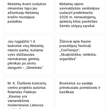
Kėdainių dvaro sodybos
Kėdainių rajono
minaretas tapo jau
savivaldybės seniūnijose
aštuntuoju Kėdainių
sudaryti preliminarūs
krašto muziejaus
2026 m. nenaudojamų,
padaliniu
apleistų kitos paskirties
žemės sklypų sąrašai
Jau rugpjūčio 1 d.
Žiūrovai apie Kaune
lauksime visų Kėdainių
prasidėjusį festivalį
miesto parke, kuriame
„ConTempo“:
vyks didžiausias
„Skulptūriška, netikėta,
nemokamas giminių
organiška“
piknikas po atviru
dangumi – „Gimininės”
M. K. Čiurlionio koncertų
Brusketos su saulėje
centro projekto autorius
prinokusiais pomidorais ir
Rolandas Palekas:
bazilikais
„Kaunas yra
vienareikšmis
moderniosios Lietuvos