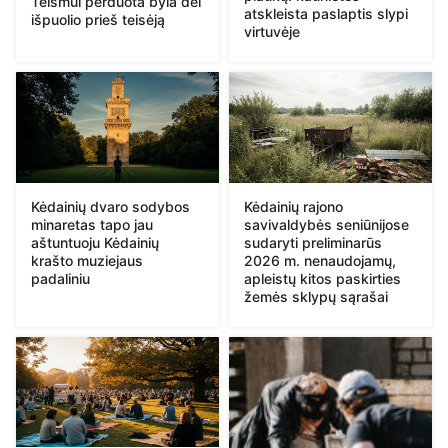
Teismui perduota byla dėl
atskleista paslaptis slypi
išpuolio prieš teisėją
virtuvėje
Kėdainių dvaro sodybos
Kėdainių rajono
minaretas tapo jau
savivaldybės seniūnijose
aštuntuoju Kėdainių
sudaryti preliminarūs
krašto muziejaus
2026 m. nenaudojamų,
padaliniu
apleistų kitos paskirties
žemės sklypų sąrašai