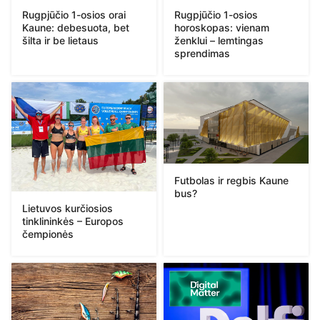
Rugpjūčio 1-osios orai
Rugpjūčio 1-osios
Kaune: debesuota, bet
horoskopas: vienam
šilta ir be lietaus
ženklui – lemtingas
sprendimas
Futbolas ir regbis Kaune
bus?
Lietuvos kurčiosios
tinklininkės – Europos
čempionės