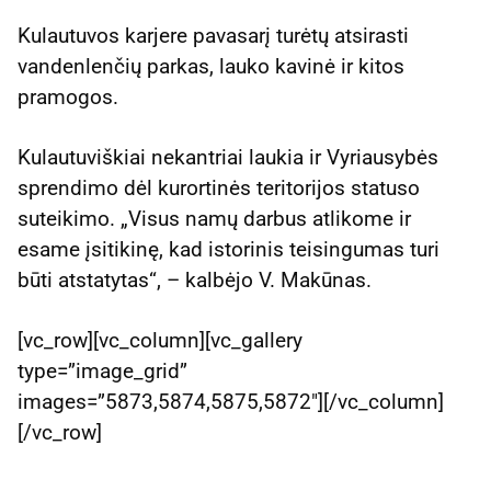
Kulautuvos karjere pavasarį turėtų atsirasti
vandenlenčių parkas, lauko kavinė ir kitos
pramogos.
Kulautuviškiai nekantriai laukia ir Vyriausybės
sprendimo dėl kurortinės teritorijos statuso
suteikimo. „Visus namų darbus atlikome ir
esame įsitikinę, kad istorinis teisingumas turi
būti atstatytas“, – kalbėjo V. Makūnas.
[vc_row][vc_column][vc_gallery
type=”image_grid”
images=”5873,5874,5875,5872″][/vc_column]
[/vc_row]