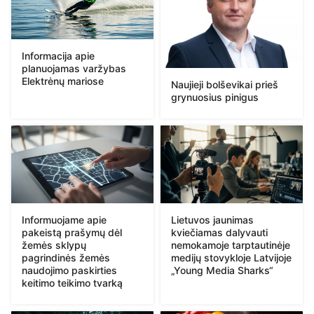
Informacija apie
planuojamas varžybas
Elektrėnų mariose
Naujieji bolševikai prieš
grynuosius pinigus
Informuojame apie
Lietuvos jaunimas
pakeistą prašymų dėl
kviečiamas dalyvauti
žemės sklypų
nemokamoje tarptautinėje
pagrindinės žemės
medijų stovykloje Latvijoje
naudojimo paskirties
„Young Media Sharks“
keitimo teikimo tvarką