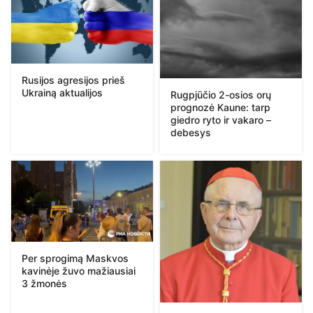
Rusijos agresijos prieš
Ukrainą aktualijos
Rugpjūčio 2-osios orų
prognozė Kaune: tarp
giedro ryto ir vakaro –
debesys
Per sprogimą Maskvos
kavinėje žuvo mažiausiai
3 žmonės