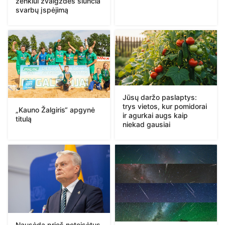
ženklui žvaigždės siunčia
svarbų įspėjimą
Jūsų daržo paslaptys:
trys vietos, kur pomidorai
„Kauno Žalgiris“ apgynė
ir agurkai augs kaip
titulą
niekad gausiai
Nausėda prieš neteisėtus