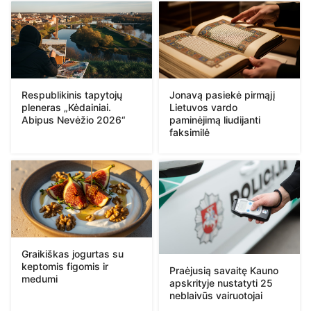
Respublikinis tapytojų
Jonavą pasiekė pirmąjį
pleneras „Kėdainiai.
Lietuvos vardo
Abipus Nevėžio 2026“
paminėjimą liudijanti
faksimilė
Graikiškas jogurtas su
keptomis figomis ir
Praėjusią savaitę Kauno
medumi
apskrityje nustatyti 25
neblaivūs vairuotojai