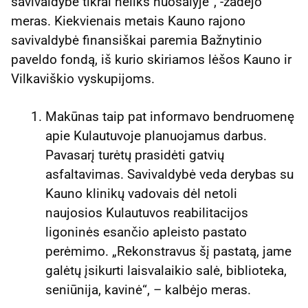
savivaldybė tikrai neliks nuošalyje“, -žadėjo
meras. Kiekvienais metais Kauno rajono
savivaldybė finansiškai paremia Bažnytinio
paveldo fondą, iš kurio skiriamos lėšos Kauno ir
Vilkaviškio vyskupijoms.
Makūnas taip pat informavo bendruomenę
apie Kulautuvoje planuojamus darbus.
Pavasarį turėtų prasidėti gatvių
asfaltavimas. Savivaldybė veda derybas su
Kauno klinikų vadovais dėl netoli
naujosios Kulautuvos reabilitacijos
ligoninės esančio apleisto pastato
perėmimo. „Rekonstravus šį pastatą, jame
galėtų įsikurti laisvalaikio salė, biblioteka,
seniūnija, kavinė“, – kalbėjo meras.