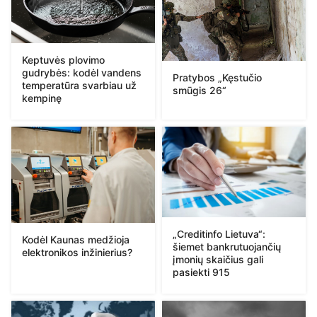
Keptuvės plovimo
gudrybės: kodėl vandens
Pratybos „Kęstučio
temperatūra svarbiau už
smūgis 26“
kempinę
„Creditinfo Lietuva“:
Kodėl Kaunas medžioja
šiemet bankrutuojančių
elektronikos inžinierius?
įmonių skaičius gali
pasiekti 915