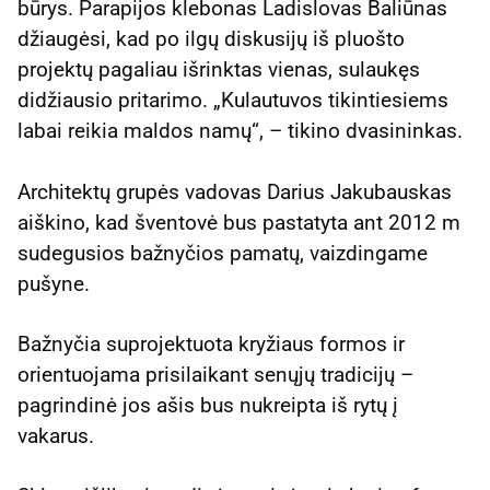
būrys. Parapijos klebonas Ladislovas Baliūnas
džiaugėsi, kad po ilgų diskusijų iš pluošto
projektų pagaliau išrinktas vienas, sulaukęs
didžiausio pritarimo. „Kulautuvos tikintiesiems
labai reikia maldos namų“, – tikino dvasininkas.
Architektų grupės vadovas Darius Jakubauskas
aiškino, kad šventovė bus pastatyta ant 2012 m
sudegusios bažnyčios pamatų, vaizdingame
pušyne.
Bažnyčia suprojektuota kryžiaus formos ir
orientuojama prisilaikant senųjų tradicijų –
pagrindinė jos ašis bus nukreipta iš rytų į
vakarus.