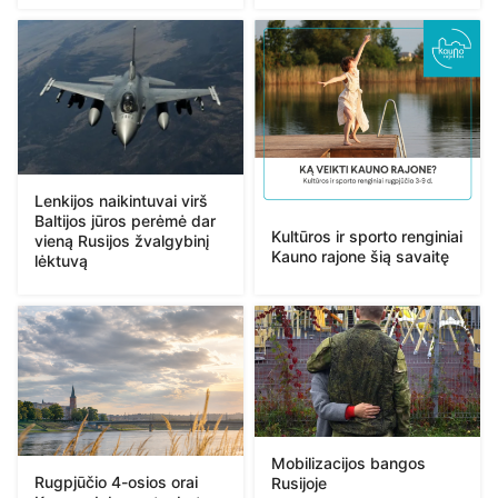
Lenkijos naikintuvai virš
Baltijos jūros perėmė dar
Kultūros ir sporto renginiai
vieną Rusijos žvalgybinį
Kauno rajone šią savaitę
lėktuvą
Mobilizacijos bangos
Rugpjūčio 4-osios orai
Rusijoje