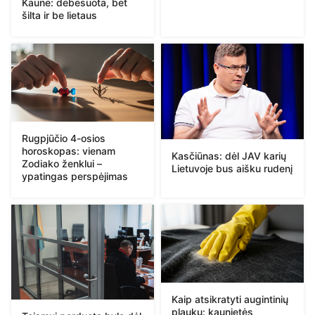
Kaune: debesuota, bet
šilta ir be lietaus
Rugpjūčio 4-osios
horoskopas: vienam
Kasčiūnas: dėl JAV karių
Zodiako ženklui –
Lietuvoje bus aišku rudenį
ypatingas perspėjimas
Kaip atsikratyti augintinių
plaukų: kaunietės