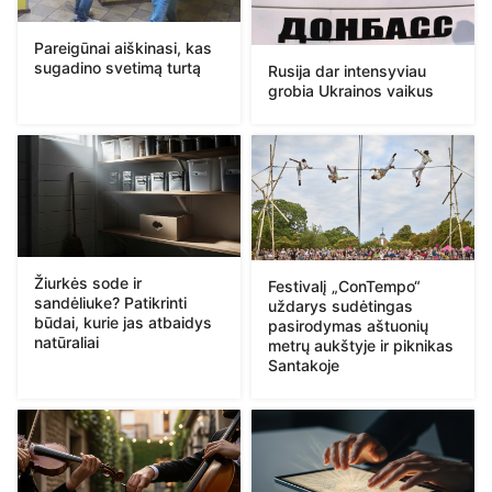
Pareigūnai aiškinasi, kas
sugadino svetimą turtą
Rusija dar intensyviau
grobia Ukrainos vaikus
Žiurkės sode ir
Festivalį „ConTempo“
sandėliuke? Patikrinti
uždarys sudėtingas
būdai, kurie jas atbaidys
pasirodymas aštuonių
natūraliai
metrų aukštyje ir piknikas
Santakoje