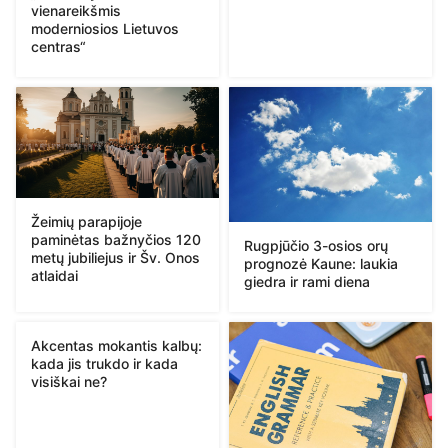
vienareikšmis
moderniosios Lietuvos
centras“
Žeimių parapijoje
paminėtas bažnyčios 120
Rugpjūčio 3-osios orų
metų jubiliejus ir Šv. Onos
prognozė Kaune: laukia
atlaidai
giedra ir rami diena
Akcentas mokantis kalbų:
kada jis trukdo ir kada
visiškai ne?