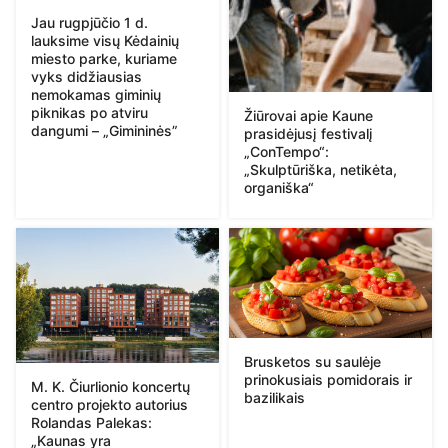
Jau rugpjūčio 1 d.
lauksime visų Kėdainių
miesto parke, kuriame
vyks didžiausias
nemokamas giminių
piknikas po atviru
Žiūrovai apie Kaune
dangumi – „Gimininės”
prasidėjusį festivalį
„ConTempo“:
„Skulptūriška, netikėta,
organiška“
Brusketos su saulėje
prinokusiais pomidorais ir
M. K. Čiurlionio koncertų
bazilikais
centro projekto autorius
Rolandas Palekas:
„Kaunas yra