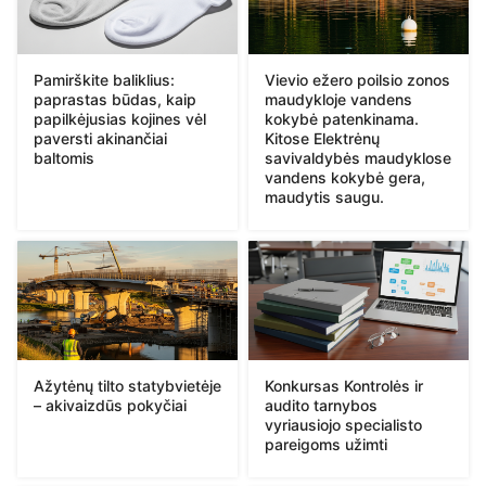
Pamirškite baliklius:
Vievio ežero poilsio zonos
paprastas būdas, kaip
maudykloje vandens
papilkėjusias kojines vėl
kokybė patenkinama.
paversti akinančiai
Kitose Elektrėnų
baltomis
savivaldybės maudyklose
vandens kokybė gera,
maudytis saugu.
Ažytėnų tilto statybvietėje
Konkursas Kontrolės ir
– akivaizdūs pokyčiai
audito tarnybos
vyriausiojo specialisto
pareigoms užimti