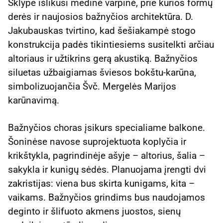
Sklype išlikusi medinė varpinė, prie kurios formų
derės ir naujosios bažnyčios architektūra. D.
Jakubauskas tvirtino, kad šešiakampė stogo
konstrukcija padės tikintiesiems susitelkti arčiau
altoriaus ir užtikrins gerą akustiką. Bažnyčios
siluetas užbaigiamas šviesos bokštu-karūna,
simbolizuojančia Švč. Mergelės Marijos
karūnavimą.
Bažnyčios choras įsikurs specialiame balkone.
Šoninėse navose suprojektuota koplyčia ir
krikštykla, pagrindinėje ašyje – altorius, šalia –
sakykla ir kunigų sėdės. Planuojama įrengti dvi
zakristijas: viena bus skirta kunigams, kita –
vaikams. Bažnyčios grindims bus naudojamos
deginto ir šlifuoto akmens juostos, sienų