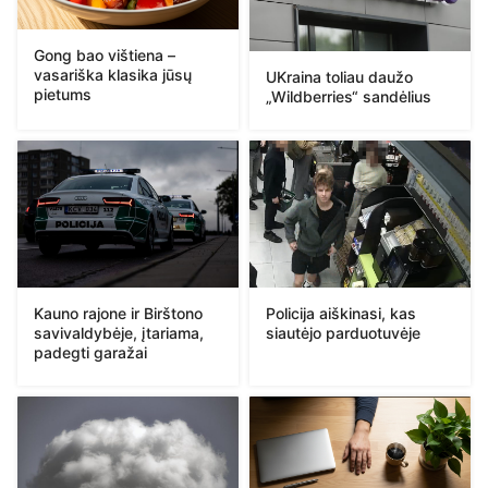
Gong bao vištiena –
vasariška klasika jūsų
UKraina toliau daužo
pietums
„Wildberries“ sandėlius
Kauno rajone ir Birštono
Policija aiškinasi, kas
savivaldybėje, įtariama,
siautėjo parduotuvėje
padegti garažai