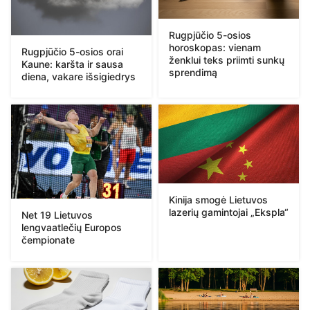
Rugpjūčio 5-osios
horoskopas: vienam
Rugpjūčio 5-osios orai
ženklui teks priimti sunkų
Kaune: karšta ir sausa
sprendimą
diena, vakare išsigiedrys
Kinija smogė Lietuvos
lazerių gamintojai „Ekspla“
Net 19 Lietuvos
lengvaatlečių Europos
čempionate