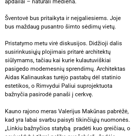
apdailai – natūrali mediena.
Šventovė bus pritaikyta ir neįgaliesiems. Joje
bus maždaug pusantro šimto sėdimų vietų.
Pristatymo metu virė diskusijos. Didžioji dalis
susirinkusiųjų plojimais pritarė architektų
siūlymams, tačiau kai kurie kulautuviškiai
pasigedo modernesnių sprendimų. Architektas
Aidas Kalinauskas turėjo pastabų dėl statinio
estetikos, o Rimvydui Paliui suprojektuota
bažnyčia pasirodė panaši į cerkvę.
Kauno rajono meras Valerijus Makūnas pabrėžė,
kad yra labai svarbu paisyti tikinčiųjų nuomonės.
„Linkiu bažnyčios statybą pradėti kuo greičiau, o