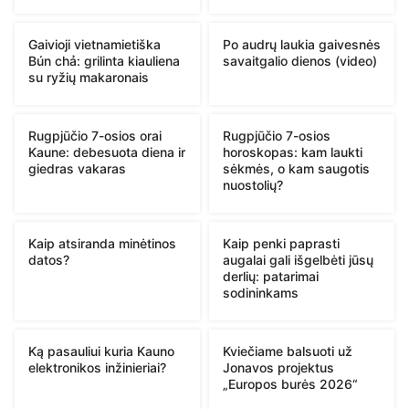
Gaivioji vietnamietiška
Po audrų laukia gaivesnės
Bún chả: grilinta kiauliena
savaitgalio dienos (video)
su ryžių makaronais
Rugpjūčio 7-osios orai
Rugpjūčio 7-osios
Kaune: debesuota diena ir
horoskopas: kam laukti
giedras vakaras
sėkmės, o kam saugotis
nuostolių?
Kaip atsiranda minėtinos
Kaip penki paprasti
datos?
augalai gali išgelbėti jūsų
derlių: patarimai
sodininkams
Ką pasauliui kuria Kauno
Kviečiame balsuoti už
elektronikos inžinieriai?
Jonavos projektus
„Europos burės 2026“