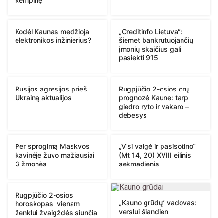
kempinę
Kodėl Kaunas medžioja
„Creditinfo Lietuva“:
elektronikos inžinierius?
šiemet bankrutuojančių
įmonių skaičius gali
pasiekti 915
Rusijos agresijos prieš
Rugpjūčio 2-osios orų
Ukrainą aktualijos
prognozė Kaune: tarp
giedro ryto ir vakaro –
debesys
Per sprogimą Maskvos
„Visi valgė ir pasisotino“
kavinėje žuvo mažiausiai
(Mt 14, 20) XVIII eilinis
3 žmonės
sekmadienis
Rugpjūčio 2-osios
„Kauno grūdų“ vadovas:
horoskopas: vienam
verslui šiandien
ženklui žvaigždės siunčia