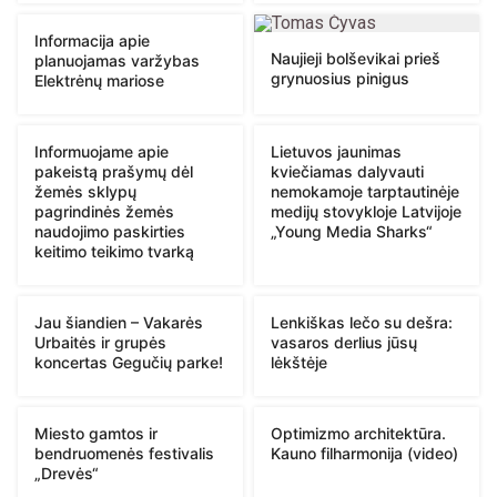
Informacija apie
Naujieji bolševikai prieš
planuojamas varžybas
grynuosius pinigus
Elektrėnų mariose
Informuojame apie
Lietuvos jaunimas
pakeistą prašymų dėl
kviečiamas dalyvauti
žemės sklypų
nemokamoje tarptautinėje
pagrindinės žemės
medijų stovykloje Latvijoje
naudojimo paskirties
„Young Media Sharks“
keitimo teikimo tvarką
Jau šiandien – Vakarės
Lenkiškas lečo su dešra:
Urbaitės ir grupės
vasaros derlius jūsų
koncertas Gegučių parke!
lėkštėje
Miesto gamtos ir
Optimizmo architektūra.
bendruomenės festivalis
Kauno filharmonija (video)
„Drevės“