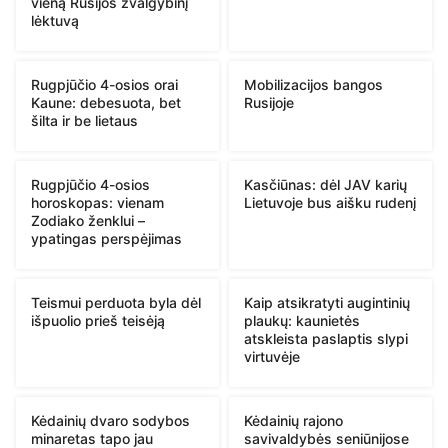
vieną Rusijos žvalgybinį
lėktuvą
Rugpjūčio 4-osios orai
Mobilizacijos bangos
Kaune: debesuota, bet
Rusijoje
šilta ir be lietaus
Rugpjūčio 4-osios
Kasčiūnas: dėl JAV karių
horoskopas: vienam
Lietuvoje bus aišku rudenį
Zodiako ženklui –
ypatingas perspėjimas
Teismui perduota byla dėl
Kaip atsikratyti augintinių
išpuolio prieš teisėją
plaukų: kaunietės
atskleista paslaptis slypi
virtuvėje
Kėdainių dvaro sodybos
Kėdainių rajono
minaretas tapo jau
savivaldybės seniūnijose