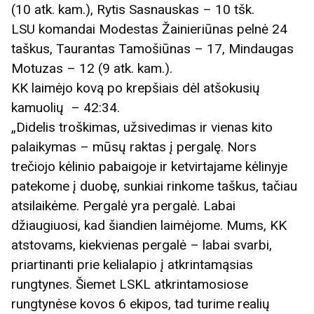
(10 atk. kam.), Rytis Sasnauskas – 10 tšk.
LSU komandai Modestas Žainieriūnas pelnė 24
taškus, Taurantas Tamošiūnas – 17, Mindaugas
Motuzas – 12 (9 atk. kam.).
KK laimėjo kovą po krepšiais dėl atšokusių
kamuolių – 42:34.
„Didelis troškimas, užsivedimas ir vienas kito
palaikymas – mūsų raktas į pergalę. Nors
trečiojo kėlinio pabaigoje ir ketvirtajame kėlinyje
patekome į duobę, sunkiai rinkome taškus, tačiau
atsilaikėme. Pergalė yra pergalė. Labai
džiaugiuosi, kad šiandien laimėjome. Mums, KK
atstovams, kiekvienas pergalė – labai svarbi,
priartinanti prie kelialapio į atkrintamąsias
rungtynes. Šiemet LSKL atkrintamosiose
rungtynėse kovos 6 ekipos, tad turime realių