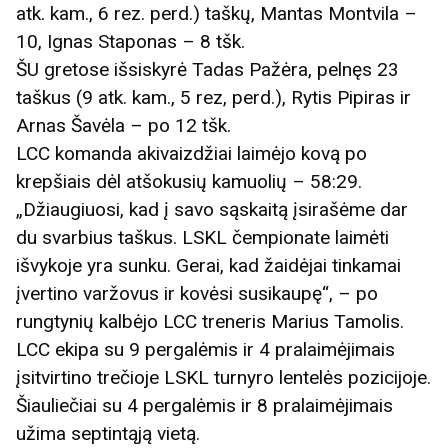
atk. kam., 6 rez. perd.) taškų, Mantas Montvila –
10, Ignas Staponas – 8 tšk.
ŠU gretose išsiskyrė Tadas Pažėra, pelnęs 23
taškus (9 atk. kam., 5 rez, perd.), Rytis Pipiras ir
Arnas Šavėla – po 12 tšk.
LCC komanda akivaizdžiai laimėjo kovą po
krepšiais dėl atšokusių kamuolių – 58:29.
„Džiaugiuosi, kad į savo sąskaitą įsirašėme dar
du svarbius taškus. LSKL čempionate laimėti
išvykoje yra sunku. Gerai, kad žaidėjai tinkamai
įvertino varžovus ir kovėsi susikaupę“, – po
rungtynių kalbėjo LCC treneris Marius Tamolis.
LCC ekipa su 9 pergalėmis ir 4 pralaimėjimais
įsitvirtino trečioje LSKL turnyro lentelės pozicijoje.
Šiauliečiai su 4 pergalėmis ir 8 pralaimėjimais
užima septintąją vietą.