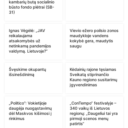
kambarių butą socialinio
būsto fondo plėtrai (SB-
31)
Ignas Vėgėlė: „JAV
Vievio ežero poilsio zonos
reikalaujama
maudykloje vandens
atsakomybės už
kokybė gera, maudytis
netinkamą pandemijos
saugu
valdymą. Lietuvoje?“
Švęskime okupantų
Kėdainių rajone tęsiamas
išsinešdinimą
Sveikatą stiprinančio
Kauno regiono susitarimų
įgyvendinimas
„Politico”: Vokietijoje
„ConTempo“ festivalyje –
daugėja nuogąstavimų
340 vaikų iš Lietuvos
dėl Maskvos kišimosi į
regionų: „Daugeliui tai yra
rinkimus
pirmoji scenos menų
patirtis“