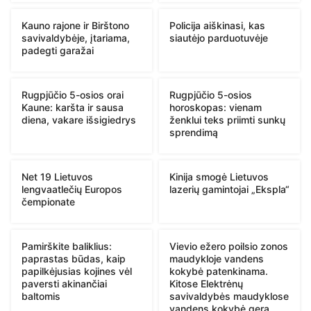
Kauno rajone ir Birštono
Policija aiškinasi, kas
savivaldybėje, įtariama,
siautėjo parduotuvėje
padegti garažai
Rugpjūčio 5-osios orai
Rugpjūčio 5-osios
Kaune: karšta ir sausa
horoskopas: vienam
diena, vakare išsigiedrys
ženklui teks priimti sunkų
sprendimą
Net 19 Lietuvos
Kinija smogė Lietuvos
lengvaatlečių Europos
lazerių gamintojai „Ekspla“
čempionate
Pamirškite baliklius:
Vievio ežero poilsio zonos
paprastas būdas, kaip
maudykloje vandens
papilkėjusias kojines vėl
kokybė patenkinama.
paversti akinančiai
Kitose Elektrėnų
baltomis
savivaldybės maudyklose
vandens kokybė gera,