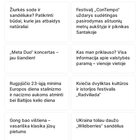
Žiurkės sode ir
Festivalį „ConTempo“
sandėliuke? Patikrinti
uždarys sudėtingas
būdai, kurie jas atbaidys
pasirodymas aštuonių
natūraliai
metrų aukštyje ir piknikas
Santakoje
„Meta Duo“ koncertas –
Kas man priklauso? Visa
jau šiandien!
informacija apie valstybės
paramą – vienoje vietoje
Rugpjūčio 23-iąją minima
Kviečia dvyliktas kultūros
Europos diena stalinizmo
ir istorijos festivalis
ir nacizmo aukoms atminti
„Radviliada“
bei Baltijos kelio diena
Gong bao vištiena –
UKraina toliau daužo
vasariška klasika jūsų
„Wildberries“ sandėlius
pietums