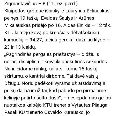
Zigmantavičius – 8 (11 rez. perd.).
Klaipėdos gretose išsiskyrė Laurynas Beliauskas,
pelnęs 19 taškų, Evaldas Šaulys ir Arūnas
Mikalauskas prisėjo po 18, Aidas Einikis – 12 tšk.
KTU laimėjo kovą po krepšiais dėl atšokusių
kamuolių – 34:27, tačiau gerokai dažniau klydo –
23 ir 13 klaidų.
„Pagrindinės pergalės priežastys – didžiulis
noras, disciplina ir kova iki paskutinės sekundės.
Nenuleidome rankų, kai atsilikome 16 taškų
skirtumu, o kantriai dirbome. Tai davė vaisių.
Džiugu. Noriu padėkoti vyrams už atsidavimą ir
puikų darbą ir už tai, kad pabudo po pirmajame
kėlinyje patirto šalto dušo“, – neslėpdamas geros
nuotaikos kalbėjo KTU treneris Vytautas Pliauga.
Pasak KU trenerio Osvaldo Kurausko, jo