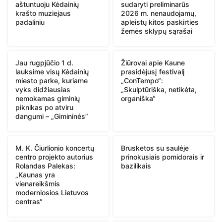
aštuntuoju Kėdainių
sudaryti preliminarūs
krašto muziejaus
2026 m. nenaudojamų,
padaliniu
apleistų kitos paskirties
žemės sklypų sąrašai
Jau rugpjūčio 1 d.
Žiūrovai apie Kaune
lauksime visų Kėdainių
prasidėjusį festivalį
miesto parke, kuriame
„ConTempo“:
vyks didžiausias
„Skulptūriška, netikėta,
nemokamas giminių
organiška“
piknikas po atviru
dangumi – „Gimininės”
M. K. Čiurlionio koncertų
Brusketos su saulėje
centro projekto autorius
prinokusiais pomidorais ir
Rolandas Palekas:
bazilikais
„Kaunas yra
vienareikšmis
moderniosios Lietuvos
centras“