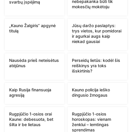
nebepakanka būti tik
svarbų įspėjimą
mokesčių mokėtoju
„Kauno Žalgiris“ apgynė
Jūsų daržo paslaptys:
titulą
trys vietos, kur pomidorai
ir agurkai augs kaip
niekad gausiai
Nausėda prieš neteisėtus
Perseidų lietūs: kodėl šis
atėjūnus
reiškinys yra toks
išskirtinis?
Kaip Rusija finansuoja
Kauno policija ieško
agresiją
dingusio žmogaus
Rugpjūčio 1-osios orai
Rugpjūčio 1-osios
Kaune: debesuota, bet
horoskopas: vienam
šilta ir be lietaus
ženklui – lemtingas
sprendimas