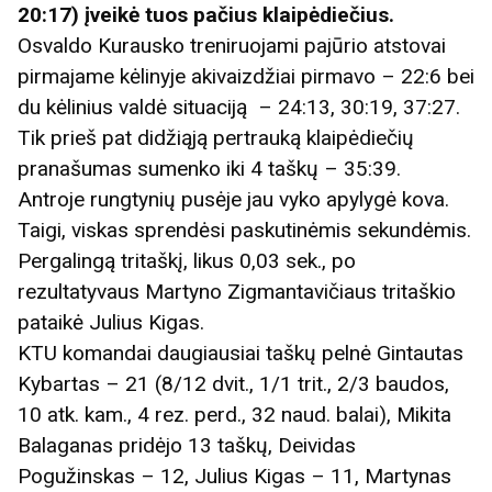
20:17) įveikė tuos pačius klaipėdiečius.
Osvaldo Kurausko treniruojami pajūrio atstovai
pirmajame kėlinyje akivaizdžiai pirmavo – 22:6 bei
du kėlinius valdė situaciją – 24:13, 30:19, 37:27.
Tik prieš pat didžiąją pertrauką klaipėdiečių
pranašumas sumenko iki 4 taškų – 35:39.
Antroje rungtynių pusėje jau vyko apylygė kova.
Taigi, viskas sprendėsi paskutinėmis sekundėmis.
Pergalingą tritaškį, likus 0,03 sek., po
rezultatyvaus Martyno Zigmantavičiaus tritaškio
pataikė Julius Kigas.
KTU komandai daugiausiai taškų pelnė Gintautas
Kybartas – 21 (8/12 dvit., 1/1 trit., 2/3 baudos,
10 atk. kam., 4 rez. perd., 32 naud. balai), Mikita
Balaganas pridėjo 13 taškų, Deividas
Pogužinskas – 12, Julius Kigas – 11, Martynas