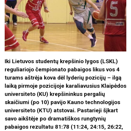
Iki Lietuvos studentų krepšinio lygos (LSKL)
reguliariojo čempionato pabaigos likus vos 4
turams aštrėja kova dėl lyderių pozicijų – ilgą
laiką pirmoje pozicijoje karaliavusius Klaipėdos
universiteto (KU) krepšininkus pergalių
skaičiumi (po 10) pavijo Kauno technologijos
universiteto (KTU) atstovai. Pastarieji šįkart
savo aikštėje po dramatiškos rungtynių
pabaigos rezultatu 81:78 (11:24, 24:15, 26:22,