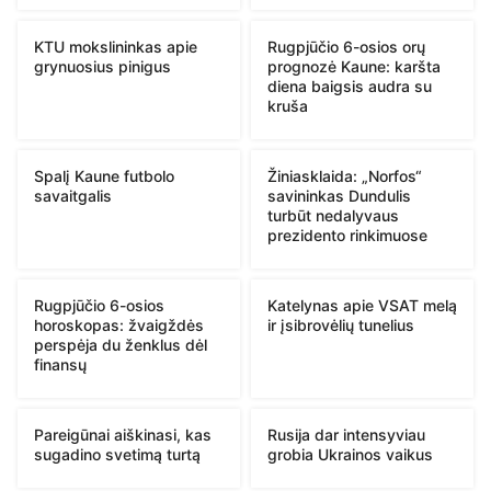
KTU mokslininkas apie
Rugpjūčio 6-osios orų
grynuosius pinigus
prognozė Kaune: karšta
diena baigsis audra su
kruša
Spalį Kaune futbolo
Žiniasklaida: „Norfos“
savaitgalis
savininkas Dundulis
turbūt nedalyvaus
prezidento rinkimuose
Rugpjūčio 6-osios
Katelynas apie VSAT melą
horoskopas: žvaigždės
ir įsibrovėlių tunelius
perspėja du ženklus dėl
finansų
Pareigūnai aiškinasi, kas
Rusija dar intensyviau
sugadino svetimą turtą
grobia Ukrainos vaikus