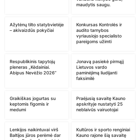
maudytis saugu.
Ažytėnų tilto statybvietėje
Konkursas Kontrolės ir
– akivaizdūs pokyčiai
audito tarnybos
vyriausiojo specialisto
pareigoms užimti
Respublikinis tapytojų
Jonavą pasiekė pirmąjį
pleneras „Kėdainiai.
Lietuvos vardo
Abipus Nevėžio 2026“
paminėjimą liudijanti
faksimilė
Graikiškas jogurtas su
Praėjusią savaitę Kauno
keptomis figomis ir
apskrityje nustatyti 25
medumi
neblaivūs vairuotojai
Lenkijos naikintuvai virš
Kultūros ir sporto renginiai
Baltijos jūros perėmė dar
Kauno rajone šią savaitę