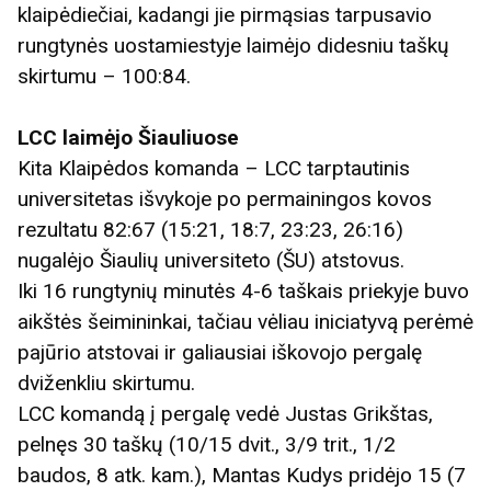
klaipėdiečiai, kadangi jie pirmąsias tarpusavio
rungtynės uostamiestyje laimėjo didesniu taškų
skirtumu – 100:84.
LCC laimėjo Šiauliuose
Kita Klaipėdos komanda – LCC tarptautinis
universitetas išvykoje po permainingos kovos
rezultatu 82:67 (15:21, 18:7, 23:23, 26:16)
nugalėjo Šiaulių universiteto (ŠU) atstovus.
Iki 16 rungtynių minutės 4-6 taškais priekyje buvo
aikštės šeimininkai, tačiau vėliau iniciatyvą perėmė
pajūrio atstovai ir galiausiai iškovojo pergalę
dviženkliu skirtumu.
LCC komandą į pergalę vedė Justas Grikštas,
pelnęs 30 taškų (10/15 dvit., 3/9 trit., 1/2
baudos, 8 atk. kam.), Mantas Kudys pridėjo 15 (7