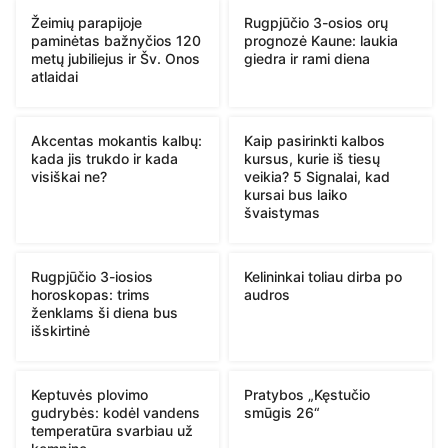
Žeimių parapijoje
Rugpjūčio 3-osios orų
paminėtas bažnyčios 120
prognozė Kaune: laukia
metų jubiliejus ir Šv. Onos
giedra ir rami diena
atlaidai
Akcentas mokantis kalbų:
Kaip pasirinkti kalbos
kada jis trukdo ir kada
kursus, kurie iš tiesų
visiškai ne?
veikia? 5 Signalai, kad
kursai bus laiko
švaistymas
Rugpjūčio 3-iosios
Kelininkai toliau dirba po
horoskopas: trims
audros
ženklams ši diena bus
išskirtinė
Keptuvės plovimo
Pratybos „Kęstučio
gudrybės: kodėl vandens
smūgis 26“
temperatūra svarbiau už