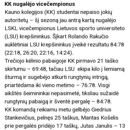
KK nugalėjo vicečempionus
Kauno kolegijos (KK) studentai nepaiso jokių
autoritetų – šį sezoną jau antrą kartą nugalėjo
LSKL vicečempionus Lietuvos sporto universiteto
(LSU) krepšininkus. Šįkart Rolando Rakučio
auklėtiniai LSU krepšininkus įveikė rezultatu 84:78
(22:18, 26:20, 22:16, 14:24).
Trečiojo kėlinio pabaigoje KK pirmavo 21 taško
skirtumu – 69:48, tačiau LSU ekipa kilo į lemiamą
šturmą ir sugebėjo atkurti rungtynių intrigą,
priartėdama iki vieno metimo – 76:78. Visgi
aikštės šeimininkai nepasimetė, tiksliau sužaidė
rungtynių pabaigą ir šventė pergalę – 84:78.
KK komandą reikiamu metu gelbėjo Giedrius
Stankevičius, pelnęs 25 taškus, Mantas Košelis
prie pergalės pridėjo 17 taškų, Jutas Janulis – 13