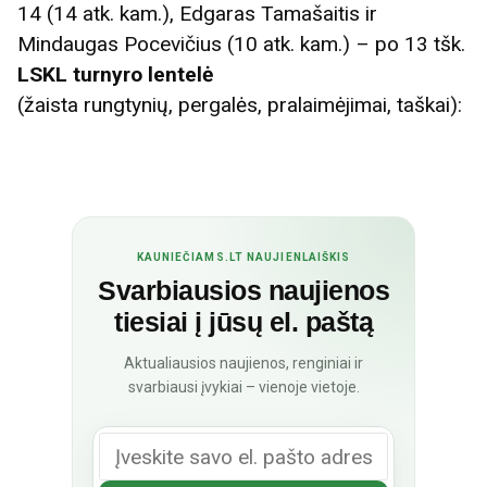
14 (14 atk. kam.), Edgaras Tamašaitis ir
Mindaugas Pocevičius (10 atk. kam.) – po 13 tšk.
LSKL turnyro lentelė
(žaista rungtynių, pergalės, pralaimėjimai, taškai):
KAUNIEČIAMS.LT NAUJIENLAIŠKIS
Svarbiausios naujienos
tiesiai į jūsų el. paštą
Aktualiausios naujienos, renginiai ir
svarbiausi įvykiai – vienoje vietoje.