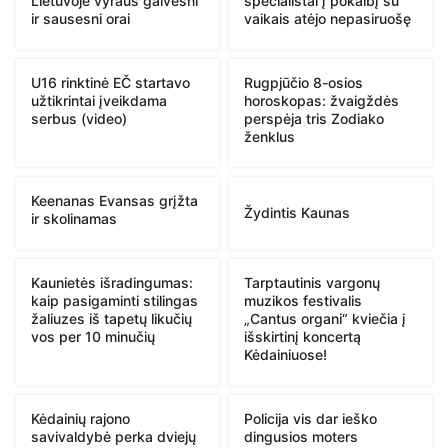
Lietuvoje vyraus gaivesni
specialistai į pokalbį su
ir sausesni orai
vaikais atėjo nepasiruošę
U16 rinktinė EČ startavo
Rugpjūčio 8-osios
užtikrintai įveikdama
horoskopas: žvaigždės
serbus (video)
perspėja tris Zodiako
ženklus
Keenanas Evansas grįžta
Žydintis Kaunas
ir skolinamas
Kaunietės išradingumas:
Tarptautinis vargonų
kaip pasigaminti stilingas
muzikos festivalis
žaliuzes iš tapetų likučių
„Cantus organi“ kviečia į
vos per 10 minučių
išskirtinį koncertą
Kėdainiuose!
Kėdainių rajono
Policija vis dar ieško
savivaldybė perka dviejų
dingusios moters