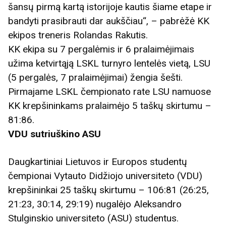
šansų pirmą kartą istorijoje kautis šiame etape ir
bandyti prasibrauti dar aukščiau“, – pabrėžė KK
ekipos treneris Rolandas Rakutis.
KK ekipa su 7 pergalėmis ir 6 pralaimėjimais
užima ketvirtąją LSKL turnyro lentelės vietą, LSU
(5 pergalės, 7 pralaimėjimai) žengia šešti.
Pirmajame LSKL čempionato rate LSU namuose
KK krepšininkams pralaimėjo 5 taškų skirtumu –
81:86.
VDU sutriuškino ASU
Daugkartiniai Lietuvos ir Europos studentų
čempionai Vytauto Didžiojo universiteto (VDU)
krepšininkai 25 taškų skirtumu – 106:81 (26:25,
21:23, 30:14, 29:19) nugalėjo Aleksandro
Stulginskio universiteto (ASU) studentus.