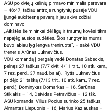
ASU po dviejų kėlinių pirmavo minimalia persvara
– 48:47, tačiau antroje rungtynių pusėje VDU
įjungė aukštesnę pavarą ir jau akivaizdžiai
dominavo.
„Aikštės šeimininkai dėl ligų ir traumų kovėsi tikrai
nepajėgiausios sudėties. Šios rungtynės mums
buvo labiau lyg lengva treniruotė“, – sakė VDU
treneris Arūnas Juknevičius.
VDU komandą į pergalę vedė Donatas Sabeckis,
pelnęs 27 taškus (7/7 dvit. 4/11 trit., 10 atk. kam.,
7 rez. perd., 37 naud. balai), Rytis Juknevičius
pridėjo 21 tašką (7/13 trit., 10 atk. kam., 7 rez.
perd.), Dominykas Domarkas – 18, Šarūnas
Stiklakis – 14, Deividas Petravičius – 12 tšk.
ASU komandai Vilius Pocius surinko 25 taškus,
Almantas Liepuonis – 16, Marius Kazlauskas –