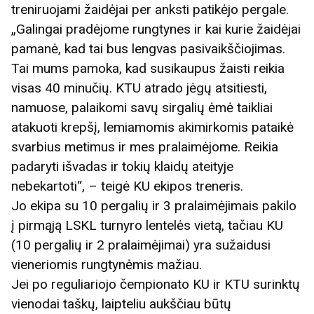
treniruojami žaidėjai per anksti patikėjo pergale.
„Galingai pradėjome rungtynes ir kai kurie žaidėjai
pamanė, kad tai bus lengvas pasivaikščiojimas.
Tai mums pamoka, kad susikaupus žaisti reikia
visas 40 minučių. KTU atrado jėgų atsitiesti,
namuose, palaikomi savų sirgalių ėmė taikliai
atakuoti krepšį, lemiamomis akimirkomis pataikė
svarbius metimus ir mes pralaimėjome. Reikia
padaryti išvadas ir tokių klaidų ateityje
nebekartoti“, – teigė KU ekipos treneris.
Jo ekipa su 10 pergalių ir 3 pralaimėjimais pakilo
į pirmąją LSKL turnyro lentelės vietą, tačiau KU
(10 pergalių ir 2 pralaimėjimai) yra sužaidusi
vieneriomis rungtynėmis mažiau.
Jei po reguliariojo čempionato KU ir KTU surinktų
vienodai taškų, laipteliu aukščiau būtų