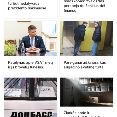
horoskopas: žvaigždės
turbūt nedalyvaus
perspėja du ženklus dėl
prezidento rinkimuose
finansų
Katelynas apie VSAT melą
Pareigūnai aiškinasi, kas
ir įsibrovėlių tunelius
sugadino svetimą turtą
Žiurkės sode ir