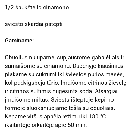
1/2 šaukštelio cinamono
sviesto skardai patepti
Gaminame:
Obuolius nulupame, supjaustome gabalėliais ir
sumaišome su cinamonu. Dubenyje kiaušinius
plakame su cukrumi iki šviesios purios masės,
kol padvigubėja tūris. Įmaišome citrinos žievelę
ir citrinos sultimis nugesintą sodą. Atsargiai
įmaišome miltus. Sviestu išteptoje kepimo
formoje sluoksniuojame tešlą su obuoliais.
Kepame viršus apačia režimu iki 180 °C
įkaitintoje orkaitėje apie 50 min.