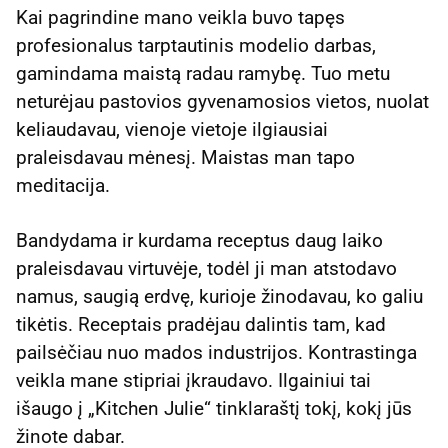
Kai pagrindine mano veikla buvo tapęs
profesionalus tarptautinis modelio darbas,
gamindama maistą radau ramybę. Tuo metu
neturėjau pastovios gyvenamosios vietos, nuolat
keliaudavau, vienoje vietoje ilgiausiai
praleisdavau mėnesį. Maistas man tapo
meditacija.
Bandydama ir kurdama receptus daug laiko
praleisdavau virtuvėje, todėl ji man atstodavo
namus, saugią erdvę, kurioje žinodavau, ko galiu
tikėtis. Receptais pradėjau dalintis tam, kad
pailsėčiau nuo mados industrijos. Kontrastinga
veikla mane stipriai įkraudavo. Ilgainiui tai
išaugo į „Kitchen Julie“ tinklaraštį tokį, kokį jūs
žinote dabar.