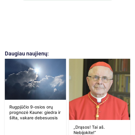
Daugiau naujienų:
Rugpjūčio 9-osios orų
prognozė Kaune: giedra ir
šilta, vakare debesuosis
„Drąsos! Tai aš.
Nebijokite!“