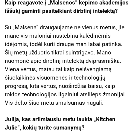
Kaip reagavote į „Malsenos“ kepimo akademijos
iššūkį gaminti pasitelkiant dirbtinį intelektą?
Su „Malsena“ draugaujame ne vienus metus, jie
mane vis maloniai nustebina kalėdinėmis
idėjomis, todėl kurti drauge man labai patinka.
Šių metų užduotis tikrai suintrigavo. Mano
nuomonė apie dirbtinį intelektą dviprasmiška.
Viena vertus, matau tai kaip neišvengiamą
šiuolaikinės visuomenės ir technologijų
progresą, kita vertus, nuoširdžiai baisu, kaip
tokios technologijos ilgainiui atsilieps žmonijai.
Vis dėlto šiuo metu smalsumas nugali.
Julija, kas artimiausiu metu laukia „Kitchen
Julie“, kokių turite sumanymų?