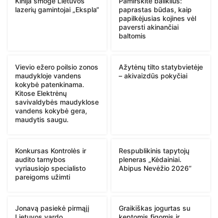
Kinija smogė Lietuvos
Pamirškite baliklius:
lazerių gamintojai „Ekspla“
paprastas būdas, kaip
papilkėjusias kojines vėl
paversti akinančiai
baltomis
Vievio ežero poilsio zonos
Ažytėnų tilto statybvietėje
maudykloje vandens
– akivaizdūs pokyčiai
kokybė patenkinama.
Kitose Elektrėnų
savivaldybės maudyklose
vandens kokybė gera,
maudytis saugu.
Konkursas Kontrolės ir
Respublikinis tapytojų
audito tarnybos
pleneras „Kėdainiai.
vyriausiojo specialisto
Abipus Nevėžio 2026“
pareigoms užimti
Jonavą pasiekė pirmąjį
Graikiškas jogurtas su
Lietuvos vardo
keptomis figomis ir