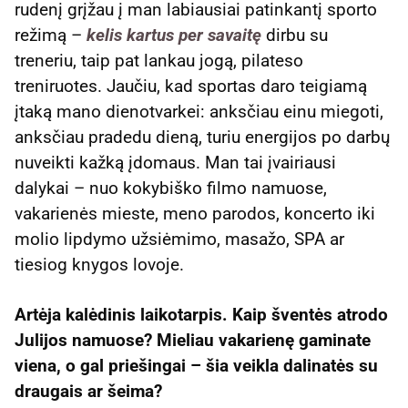
rudenį grįžau į man labiausiai patinkantį sporto
režimą –
kelis kartus per savaitę
dirbu su
treneriu, taip pat lankau jogą, pilateso
treniruotes. Jaučiu, kad sportas daro teigiamą
įtaką mano dienotvarkei: anksčiau einu miegoti,
anksčiau pradedu dieną, turiu energijos po darbų
nuveikti kažką įdomaus. Man tai įvairiausi
dalykai – nuo kokybiško filmo namuose,
vakarienės mieste, meno parodos, koncerto iki
molio lipdymo užsiėmimo, masažo, SPA ar
tiesiog knygos lovoje.
Artėja kalėdinis laikotarpis. Kaip šventės atrodo
Julijos namuose? Mieliau vakarienę gaminate
viena, o gal priešingai – šia veikla dalinatės su
draugais ar šeima?