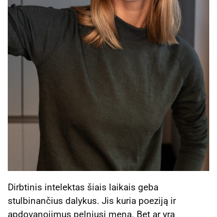
Dirbtinis intelektas šiais laikais geba
stulbinančius dalykus. Jis kuria poeziją ir
apdovanojimus pelniusį meną. Bet ar yra