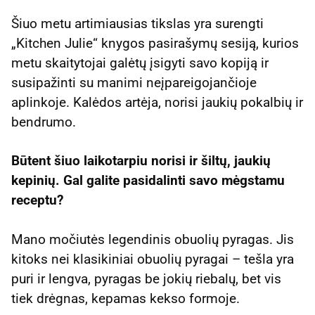
Šiuo metu artimiausias tikslas yra surengti
„Kitchen Julie“ knygos pasirašymų sesiją, kurios
metu skaitytojai galėtų įsigyti savo kopiją ir
susipažinti su manimi neįpareigojančioje
aplinkoje. Kalėdos artėja, norisi jaukių pokalbių ir
bendrumo.
Būtent šiuo laikotarpiu norisi ir šiltų, jaukių
kepinių. Gal galite pasidalinti savo mėgstamu
receptu?
Mano močiutės legendinis obuolių pyragas. Jis
kitoks nei klasikiniai obuolių pyragai – tešla yra
puri ir lengva, pyragas be jokių riebalų, bet vis
tiek drėgnas, kepamas kekso formoje.