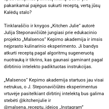
pakankamai pajėgus sukurti receptą, vertą jūsų
Kalėdų stalo?
Tinklaraščio ir knygos „Kitchen Julie“ autorė
Julija Steponavičiūtė jungiasi prie edukacinio
projekto „Malsenos“ Kepimo akademija ir imsis
neįprasto kulinarinio eksperimento. Ji bandys
atkurti receptą pagal algoritmų sugeneruotą
nuotrauką ir tikrins, kas gaunasi gaminant pagal
dirbtinio intelekto padiktuotas instrukcijas.
„Malsenos“ Kepimo akademija startuos jau visai
netrukus, o J. Steponavičiūtės eksperimentus
vrtuvėje pasitelkiant dirbtinį intelektą bus galima
stebėti @kitchenjulie ir
@malsena_receptu_idejos „Instagram”