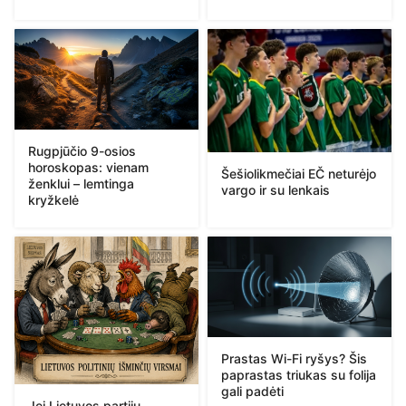
Rugpjūčio 9-osios
horoskopas: vienam
Šešiolikmečiai EČ neturėjo
ženklui – lemtinga
vargo ir su lenkais
kryžkelė
Prastas Wi-Fi ryšys? Šis
paprastas triukas su folija
gali padėti
Jei Lietuvos partijų