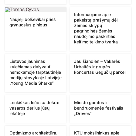
Informuojame apie
Naujieji bolševikai prieš
pakeistą prašymų dėl
grynuosius pinigus
žemės sklypų
pagrindinės žemės
naudojimo paskirties
keitimo teikimo tvarką
Lietuvos jaunimas
Jau šiandien – Vakarės
kviečiamas dalyvauti
Urbaitės ir grupės
nemokamoje tarptautinėje
koncertas Gegučių parke!
medijų stovykloje Latvijoje
„Young Media Sharks“
Lenkiškas lečo su dešra:
Miesto gamtos ir
vasaros derlius jūsų
bendruomenės festivalis
lėkštėje
„Drevės“
Optimizmo architektūra.
KTU mokslininkas apie