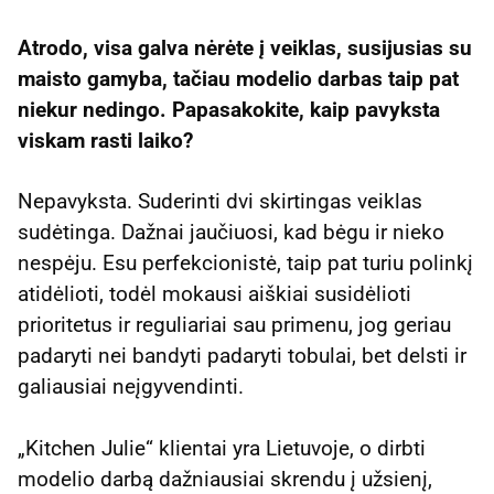
Atrodo, visa galva nėrėte į veiklas, susijusias su
maisto gamyba, tačiau modelio darbas taip pat
niekur nedingo. Papasakokite, kaip pavyksta
viskam rasti laiko?
Nepavyksta. Suderinti dvi skirtingas veiklas
sudėtinga. Dažnai jaučiuosi, kad bėgu ir nieko
nespėju. Esu perfekcionistė, taip pat turiu polinkį
atidėlioti, todėl mokausi aiškiai susidėlioti
prioritetus ir reguliariai sau primenu, jog geriau
padaryti nei bandyti padaryti tobulai, bet delsti ir
galiausiai neįgyvendinti.
„Kitchen Julie“ klientai yra Lietuvoje, o dirbti
modelio darbą dažniausiai skrendu į užsienį,