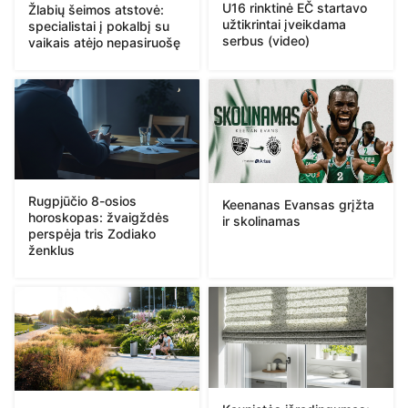
U16 rinktinė EČ startavo
Žlabių šeimos atstovė:
užtikrintai įveikdama
specialistai į pokalbį su
serbus (video)
vaikais atėjo nepasiruošę
Rugpjūčio 8-osios
Keenanas Evansas grįžta
horoskopas: žvaigždės
ir skolinamas
perspėja tris Zodiako
ženklus