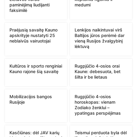
paminėjimą liudijanti
medumi
faksimilė
Praėjusią savaitę Kauno
Lenkijos naikintuvai virš
apskrityje nustatyti 25
Baltijos jūros perėmė dar
neblaivūs vairuotojai
vieną Rusijos žvalgybinį
lėktuvą
Kultūros ir sporto renginiai
Rugpjūčio 4-osios orai
Kauno rajone šią savaitę
Kaune: debesuota, bet
šilta ir be lietaus
Mobilizacijos bangos
Rugpjūčio 4-osios
Rusijoje
horoskopas: vienam
Zodiako ženklui –
ypatingas perspėjimas
Kasčiūnas: dėl JAV karių
Teismui perduota byla dėl