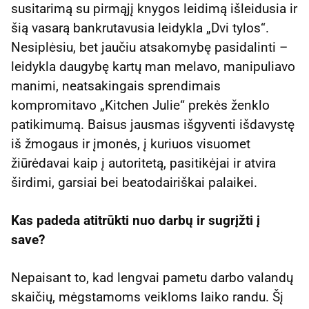
susitarimą su pirmąjį knygos leidimą išleidusia ir
šią vasarą bankrutavusia leidykla „Dvi tylos“.
Nesiplėsiu, bet jaučiu atsakomybę pasidalinti –
leidykla daugybę kartų man melavo, manipuliavo
manimi, neatsakingais sprendimais
kompromitavo „Kitchen Julie“ prekės ženklo
patikimumą. Baisus jausmas išgyventi išdavystę
iš žmogaus ir įmonės, į kuriuos visuomet
žiūrėdavai kaip į autoritetą, pasitikėjai ir atvira
širdimi, garsiai bei beatodairiškai palaikei.
Kas padeda atitrūkti nuo darbų ir sugrįžti į
save?
Nepaisant to, kad lengvai pametu darbo valandų
skaičių, mėgstamoms veikloms laiko randu. Šį