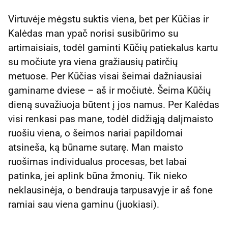
Virtuvėje mėgstu suktis viena, bet per Kūčias ir
Kalėdas man ypač norisi susibūrimo su
artimaisiais, todėl gaminti Kūčių patiekalus kartu
su močiute yra viena gražiausių patirčių
metuose. Per Kūčias visai šeimai dažniausiai
gaminame dviese – aš ir močiutė. Šeima Kūčių
dieną suvažiuoja būtent į jos namus. Per Kalėdas
visi renkasi pas mane, todėl didžiąją dalįmaisto
ruošiu viena, o šeimos nariai papildomai
atsineša, ką būname sutarę. Man maisto
ruošimas individualus procesas, bet labai
patinka, jei aplink būna žmonių. Tik nieko
neklausinėja, o bendrauja tarpusavyje ir aš fone
ramiai sau viena gaminu (juokiasi).