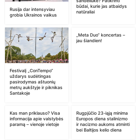
sandėliuke? Patikrinti
būdai, kurie jas atbaidys
Rusija dar intensyviau
natūraliai
grobia Ukrainos vaikus
„Meta Duo“ koncertas –
jau šiandien!
Festivalį „ConTempo“
uždarys sudėtingas
pasirodymas aštuonių
metrų aukštyje ir piknikas
Santakoje
Kas man priklauso? Visa
Rugpjūčio 23-iąją minima
informacija apie valstybės
Europos diena stalinizmo
paramą – vienoje vietoje
ir nacizmo aukoms atminti
bei Baltijos kelio diena