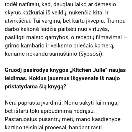
todėl natūralu, kad, daugiau laiko ar dėmesio
skyrus kažkuriai iš veiklų, nukenčia kita. Ir
atvirkščiai. Tai vargina, bet kartu įkvepia. Trumpa
darbo kelionė leidžia pailsėti nuo virtuvės,
pasiilgti maisto gamybos, o receptų filmavimai –
grimo kambario ir veiksmo priešais kamerą,
kuriame nekandu sumuštinio (šypsosi).
Gruodį pasirodys knygos „Kitchen Julie“ naujas
leidimas. Kokius jausmus išgyvenate iš naujo
pristatydama šią knygą?
Nėra paprasta įvardinti. Noriu sakyti laiminga,
bet ištarti tokį apibūdinimą nedrąsu.
Pastaruosius pusantrų metų mano kasdienybę
kartino teisiniai procesai, bandant rasti