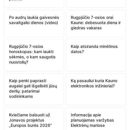
Po audrų laukia gaivesnės
Rugpjūčio 7-osios orai
savaitgalio dienos (video)
Kaune: debesuota diena ir
giedras vakaras
Rugpjūčio 7-osios
Kaip atsiranda minėtinos
horoskopas: kam laukti
datos?
sėkmės, o kam saugotis
nuostolių?
Kaip penki paprasti
Ką pasauliui kuria Kauno
augalai gali išgelbėti jūsų
elektronikos inžinieriai?
derlių: patarimai
sodininkams
Kviečiame balsuoti už
Informacija apie
Jonavos projektus
planuojamas varžybas
„Europos burės 2026“
Elektrėnų mariose