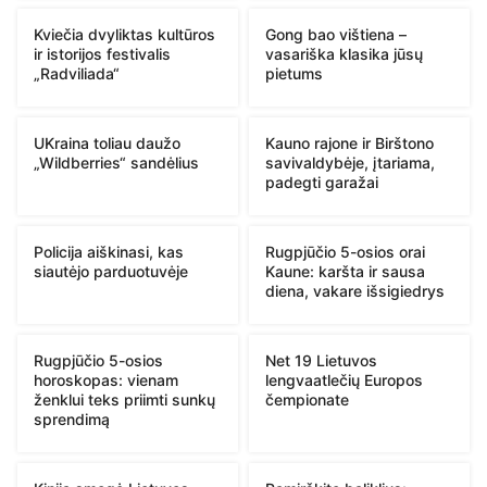
Kviečia dvyliktas kultūros
Gong bao vištiena –
ir istorijos festivalis
vasariška klasika jūsų
„Radviliada“
pietums
UKraina toliau daužo
Kauno rajone ir Birštono
„Wildberries“ sandėlius
savivaldybėje, įtariama,
padegti garažai
Policija aiškinasi, kas
Rugpjūčio 5-osios orai
siautėjo parduotuvėje
Kaune: karšta ir sausa
diena, vakare išsigiedrys
Rugpjūčio 5-osios
Net 19 Lietuvos
horoskopas: vienam
lengvaatlečių Europos
ženklui teks priimti sunkų
čempionate
sprendimą