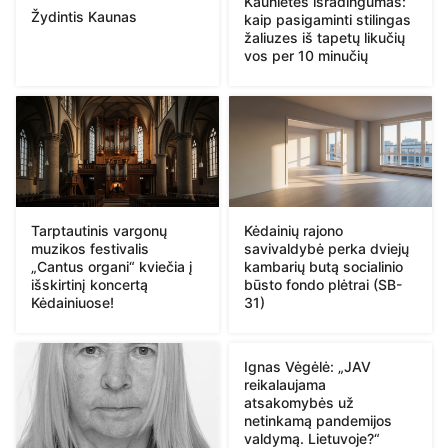
Kaunietės išradingumas:
Žydintis Kaunas
kaip pasigaminti stilingas
žaliuzes iš tapetų likučių
vos per 10 minučių
Tarptautinis vargonų
Kėdainių rajono
muzikos festivalis
savivaldybė perka dviejų
„Cantus organi“ kviečia į
kambarių butą socialinio
išskirtinį koncertą
būsto fondo plėtrai (SB-
Kėdainiuose!
31)
Ignas Vėgėlė: „JAV
reikalaujama
atsakomybės už
netinkamą pandemijos
valdymą. Lietuvoje?“