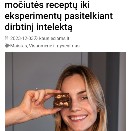
močiutės receptų iki
eksperimentų pasitelkiant
dirbtinį intelektą
2023-12-03
kaunieciams.lt
Maistas
,
Visuomenė ir gyvenimas