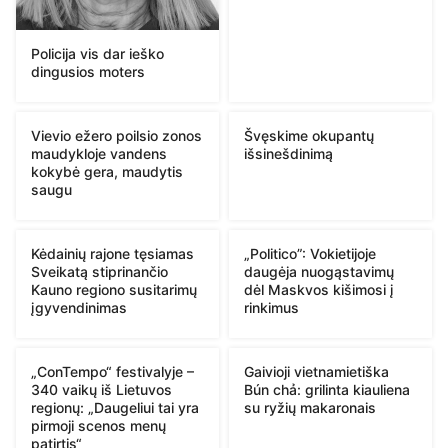
Policija vis dar ieško
dingusios moters
Vievio ežero poilsio zonos
Švęskime okupantų
maudykloje vandens
išsinešdinimą
kokybė gera, maudytis
saugu
Kėdainių rajone tęsiamas
„Politico”: Vokietijoje
Sveikatą stiprinančio
daugėja nuogąstavimų
Kauno regiono susitarimų
dėl Maskvos kišimosi į
įgyvendinimas
rinkimus
„ConTempo“ festivalyje –
Gaivioji vietnamietiška
340 vaikų iš Lietuvos
Bún chả: grilinta kiauliena
regionų: „Daugeliui tai yra
su ryžių makaronais
pirmoji scenos menų
patirtis“