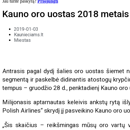
Jau turite paskyrą?
Prisijungti
Kauno oro uostas 2018 metais
2019-01-03
Kaunieciams.lt
Miestas
Antrasis pagal dydį šalies oro uostas šiemet ne t
segmentą ir paskelbė didinantis atostogų krypči
tempus – gruodžio 28 d., penktadienį Kauno oro u
Milijonasis aptarnautas keleivis ankstų rytą iš
Polish Airlines“ skrydį jį pasveikino Kauno oro uo
„Šis skaičius – reikšmingas mūsų oro vartų v