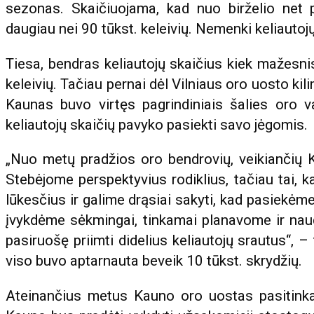
sezonas. Skaičiuojama, kad nuo birželio net
daugiau nei 90 tūkst. keleivių. Nemenki keliautojų
Tiesa, bendras keliautojų skaičius kiek mažesni
keleivių. Tačiau pernai dėl Vilniaus oro uosto kil
Kaunas buvo virtęs pagrindiniais šalies oro v
keliautojų skaičių pavyko pasiekti savo jėgomis.
„Nuo metų pradžios oro bendrovių, veikiančių K
Stebėjome perspektyvius rodiklius, tačiau tai, k
lūkesčius ir galime drąsiai sakyti, kad pasiekėme
įvykdėme sėkmingai, tinkamai planavome ir na
pasiruošę priimti didelius keliautojų srautus“, – 
viso buvo aptarnauta beveik 10 tūkst. skrydžių.
Ateinančius metus Kauno oro uostas pasitinka