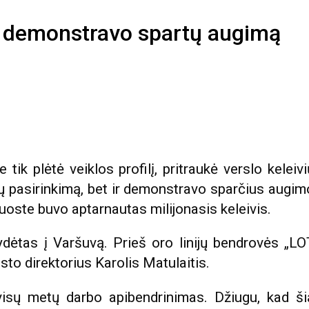
 demonstravo spartų augimą
ik plėtė veiklos profilį, pritraukė verslo keleivi
ų pasirinkimą, bet ir demonstravo sparčius augim
oste buvo aptarnautas milijonasis keleivis.
lydėtas į Varšuvą. Prieš oro linijų bendrovės „LO
sto direktorius Karolis Matulaitis.
isų metų darbo apibendrinimas. Džiugu, kad ši