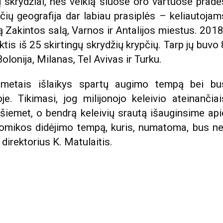
 skrydžiai, nes veiklą šiuose oro vartuose pradė
pčių geografija dar labiau prasiplės – keliautojam
ią Zakintos salą, Varnos ir Antalijos miestus. 2018
ktis iš 25 skirtingų skrydžių krypčių. Tarp jų buvo 
lonija, Milanas, Tel Avivas ir Turku.
 metais išlaikys spartų augimo tempą bei bu
e. Tikimasi, jog milijonojo keleivio ateinančiai
iemet, o bendrą keleivių srautą išauginsime api
nomikos didėjimo tempą, kuris, numatoma, bus ne
direktorius K. Matulaitis.