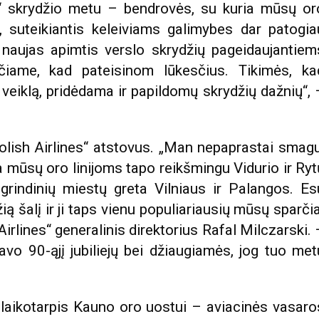
s“ skrydžio metu – bendrovės, su kuria mūsų or
, suteikiantis keleiviams galimybes dar patogia
 naujas apimtis verslo skrydžių pageidaujantiem
učiame, kad pateisinom lūkesčius. Tikimės, ka
 veiklą, pridėdama ir papildomų skrydžių dažnių“, 
Polish Airlines“ atstovus. „Man nepaprastai smagu
a mūsų oro linijoms tapo reikšmingu Vidurio ir Ryt
grindinių miestų greta Vilniaus ir Palangos. Es
ažią šalį ir ji taps vienu populiariausių mūsų sparčia
irlines“ generalinis direktorius Rafal Milczarski. 
o 90-ąjį jubiliejų bei džiaugiamės, jog tuo met
 laikotarpis Kauno oro uostui – aviacinės vasaro