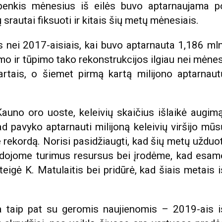
 penkis mėnesius iš eilės buvo aptarnaujama p
 srautai fiksuoti ir kitais šių metų mėnesiais.
s nei 2017-aisiais, kai buvo aptarnauta 1,186 mln
imo ir tūpimo tako rekonstrukcijos ilgiau nei mėnes
artais, o šiemet pirmą kartą milijono aptarnaut
auno oro uoste, keleivių skaičius išlaikė augimą
ad pavyko aptarnauti milijoną keleivių viršijo mūs
 rekordą. Norisi pasidžiaugti, kad šių metų užduot
udojome turimus resursus bei įrodėme, kad esam
teigė K. Matulaitis bei pridūrė, kad šiais metais i
 taip pat su geromis naujienomis – 2019-ais i