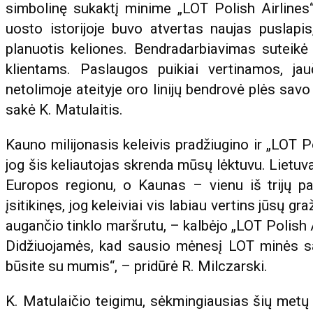
simbolinę sukaktį minime „LOT Polish Airline
uosto istorijoje buvo atvertas naujas puslapis
planuotis keliones. Bendradarbiavimas suteikė
klientams. Paslaugos puikiai vertinamos, ja
netolimoje ateityje oro linijų bendrovė plės savo
sakė K. Matulaitis.
Kauno milijonasis keleivis pradžiugino ir „LOT 
jog šis keliautojas skrenda mūsų lėktuvu. Lietuv
Europos regionu, o Kaunas – vienu iš trijų pa
įsitikinęs, jog keleiviai vis labiau vertins jūsų gr
augančio tinklo maršrutu, – kalbėjo „LOT Polish A
Didžiuojamės, kad sausio mėnesį LOT minės sav
būsite su mumis“, – pridūrė R. Milczarski.
K. Matulaičio teigimu, sėkmingiausias šių metų