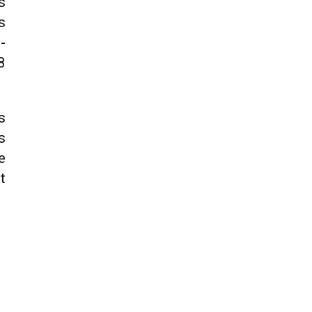
s
s
-
8
s
s
e
t