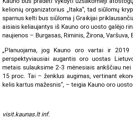
Kauno bus pradėti vykdyti užsakomieji atostogų
kelionių organizatorius „Itaka“, tad siūlomų kry
sparnus kelti bus siūloma į Graikijai priklausanč
aisiais keliaujantys iš Kauno oro uosto galėjo rin
naujienos – Burgasas, Riminis, Žirona, Varšuva, Bo
„Planuojama, jog Kauno oro vartai ir 2019
perspektyviausiai augantis oro uostas Lietuvoj
metais sulauksime 2-3 mėnesiais ankščiau nei š
15 proc. Tai – ženklus augimas, vertinant eko
kelis kartus mažesnis“, – teigia Kauno oro uosto 
visit.kaunas.lt inf.