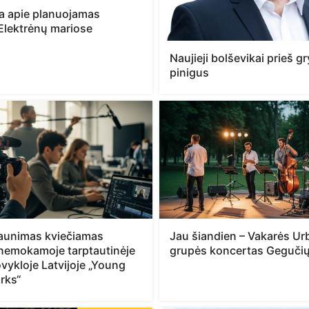
ja apie planuojamas
Elektrėnų mariose
Naujieji bolševikai prieš 
pinigus
jaunimas kviečiamas
Jau šiandien – Vakarės Urb
 nemokamoje tarptautinėje
grupės koncertas Gegučių
vykloje Latvijoje „Young
rks“