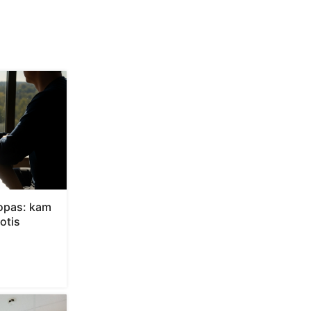
opas: kam
otis