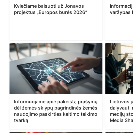
Kviečiame balsuoti už Jonavos
Informaci
projektus „Europos burės 2026“
varžybas 
Informuojame apie pakeistą prašymų
Lietuvos 
dėl žemės sklypų pagrindinės žemės
dalyvauti
naudojimo paskirties keitimo teikimo
medijų sto
tvarką
Media Sha