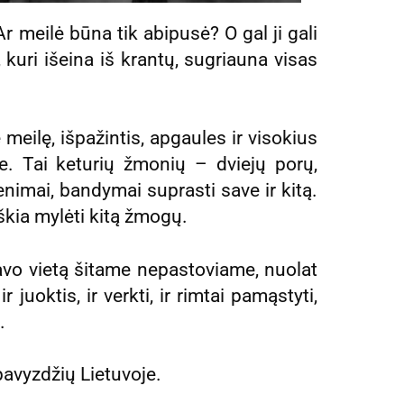
r meilė būna tik abipusė? O gal ji gali
 kuri išeina iš krantų, sugriauna visas
e meilę, išpažintis, apgaules ir visokius
e. Tai keturių žmonių – dviejų porų,
enimai, bandymai suprasti save ir kitą.
iškia mylėti kitą žmogų.
savo vietą šitame nepastoviame, nuolat
 juoktis, ir verkti, ir rimtai pamąstyti,
.
pavyzdžių Lietuvoje.