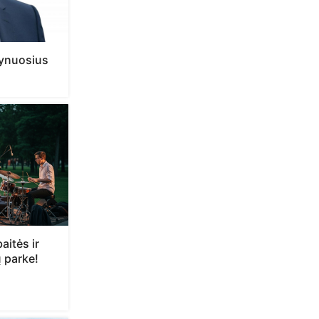
grynuosius
aitės ir
 parke!