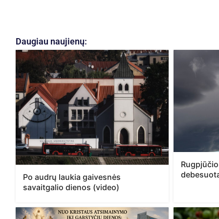
Daugiau naujienų:
Rugpjūčio
debesuota
Po audrų laukia gaivesnės
savaitgalio dienos (video)