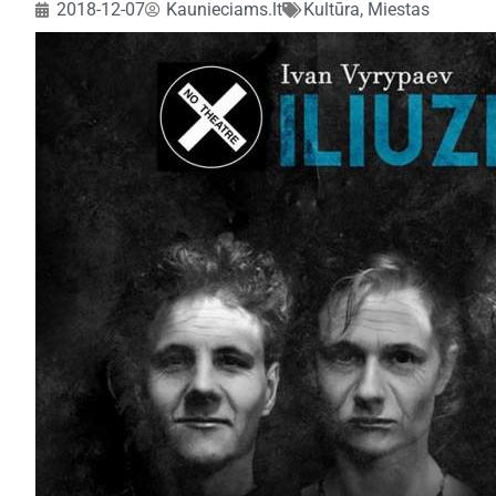
2018-12-07
Kaunieciams.lt
Kultūra
,
Miestas