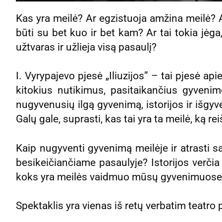
Kas yra meilė? Ar egzistuoja amžina meilė? A
būti su bet kuo ir bet kam? Ar tai tokia jėga,
užtvaras ir užlieja visą pasaulį?
I. Vyrypajevo pjesė „Iliuzijos” – tai pjesė api
kitokius nutikimus, pasitaikančius gyvenim
nugyvenusių ilgą gyvenimą, istorijos ir išgyv
Galų gale, suprasti, kas tai yra ta meilė, ką re
Kaip nugyventi gyvenimą meilėje ir atrasti 
besikeičiančiame pasaulyje? Istorijos verčia ir
koks yra meilės vaidmuo mūsų gyvenimuose
Spektaklis yra vienas iš retų verbatim teatro 