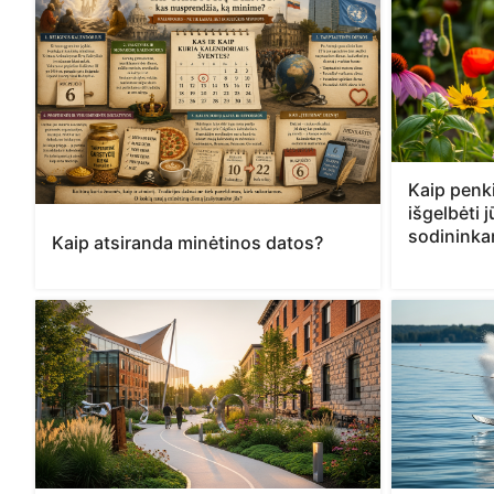
Kaip penki
išgelbėti 
sodinink
Kaip atsiranda minėtinos datos?