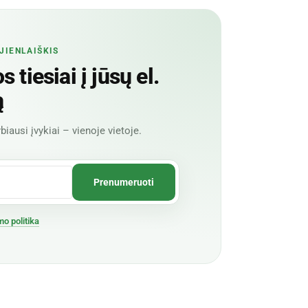
JIENLAIŠKIS
 tiesiai į jūsų el.
ą
biausi įvykiai – vienoje vietoje.
mo politika