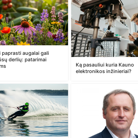
 paprasti augalai gali
jūsų derlių: patarimai
Ką pasauliui kuria Kauno
ams
elektronikos inžinieriai?