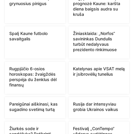
grynuosius pinigus
prognozė Kaune: karšta
diena baigsis audra su
kruša
Spalį Kaune futbolo
Žiniasklaida: „Norfos“
savaitgalis
savininkas Dundulis
turbūt nedalyvaus
prezidento rinkimuose
Rugpjūčio 6-osios
Katelynas apie VSAT melą
horoskopas: žvaigždės
ir įsibrovėlių tunelius
perspėja du ženklus dėl
finansų
Pareigūnai aiškinasi, kas
Rusija dar intensyviau
sugadino svetimą turtą
grobia Ukrainos vaikus
Žiurkės sode ir
Festivalį „ConTempo“
sandėliuke? Patikrinti
uždarys sudėtingas