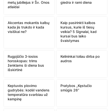
metų jubiliejus ir Šv. Onos
giedra ir rami diena
atlaidai
Akcentas mokantis kalbų:
Kaip pasirinkti kalbos
kada jis trukdo ir kada
kursus, kurie iš tiesų
visiškai ne?
veikia? 5 Signalai, kad
kursai bus laiko
švaistymas
Rugpjūčio 3-iosios
Kelininkai toliau dirba po
horoskopas: trims
audros
ženklams ši diena bus
išskirtinė
Keptuvės plovimo
Pratybos „Kęstučio
gudrybės: kodėl vandens
smūgis 26“
temperatūra svarbiau už
kempinę