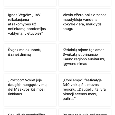
Ignas Vėgėlė: „JAV
Vievio ežero poilsio zonos
reikalaujama
maudykloje vandens
atsakomybės už
kokybė gera, maudytis
netinkamą pandemijos
saugu
valdymą. Lietuvoje?“
Švęskime okupantų
Kėdainių rajone tęsiamas
išsinešdinimą
Sveikatą stiprinančio
Kauno regiono susitarimų
įgyvendinimas
„Politico”: Vokietijoje
„ConTempo“ festivalyje –
daugėja nuogąstavimų
340 vaikų iš Lietuvos
dėl Maskvos kišimosi į
regionų: „Daugeliui tai yra
rinkimus
pirmoji scenos menų
patirtis“
Gaivioji vietnamietiška
Po audrų laukia gaivesnės