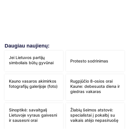
Daugiau naujienų:
Jei Lietuvos partijų
Protesto sodrinimas
simboliais būtų gyvūnai
Kauno vasaros akimirkos
Rugpjūčio 8-osios orai
fotografijų galerijoje (foto)
Kaune: debesuota diena ir
giedras vakaras
Sinoptikė: savaitgalį
Žlabių šeimos atstovė:
Lietuvoje vyraus gaivesni
specialistai į pokalbį su
ir sausesni orai
vaikais atėjo nepasiruošę