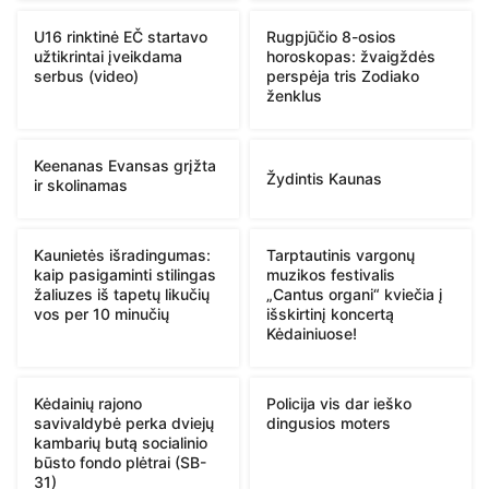
U16 rinktinė EČ startavo
Rugpjūčio 8-osios
užtikrintai įveikdama
horoskopas: žvaigždės
serbus (video)
perspėja tris Zodiako
ženklus
Keenanas Evansas grįžta
Žydintis Kaunas
ir skolinamas
Kaunietės išradingumas:
Tarptautinis vargonų
kaip pasigaminti stilingas
muzikos festivalis
žaliuzes iš tapetų likučių
„Cantus organi“ kviečia į
vos per 10 minučių
išskirtinį koncertą
Kėdainiuose!
Kėdainių rajono
Policija vis dar ieško
savivaldybė perka dviejų
dingusios moters
kambarių butą socialinio
būsto fondo plėtrai (SB-
31)