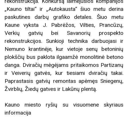
rekonstrukcija. Konkursą laimėjusios kompanijos
„Kauno tiltai“ ir „Autokausta“ šiuo metu derina
paskutines darbų grafiko detales. Šiuo metu
Kaune vyksta J. Pabrėžos, Vilties, Prancūzų,
Verkių gatvių bei Savanorių prospekto
rekonstrukcijos. Sunkioji technika darbuojasi ir
Nemuno krantinėje, kur vietoje senų betoninių
plokščių bus paklota ilgaamžė monolitinė betono
danga. Dviračių mėgėjams pritaikomos Partizanų
ir Veiverių gatvės, kur tiesiami dviračių takai.
Paprastasis gatvių remontas apėmęs Sniegenų,
Žvirblių, Žiedų gatves ir Lakūnų plentą.
Kauno miesto ryšių su visuomene skyriaus
informacija