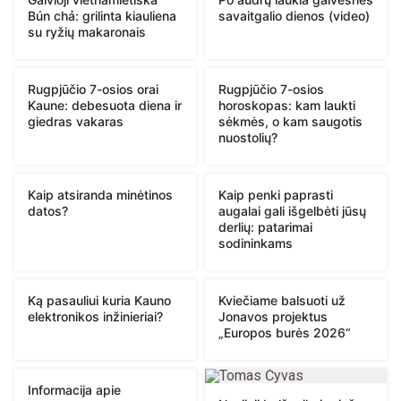
Bún chả: grilinta kiauliena
savaitgalio dienos (video)
su ryžių makaronais
Rugpjūčio 7-osios orai
Rugpjūčio 7-osios
Kaune: debesuota diena ir
horoskopas: kam laukti
giedras vakaras
sėkmės, o kam saugotis
nuostolių?
Kaip atsiranda minėtinos
Kaip penki paprasti
datos?
augalai gali išgelbėti jūsų
derlių: patarimai
sodininkams
Ką pasauliui kuria Kauno
Kviečiame balsuoti už
elektronikos inžinieriai?
Jonavos projektus
„Europos burės 2026“
Informacija apie