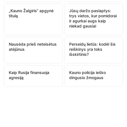
„Kauno Žalgiris“ apgynė
Jūsų daržo paslaptys:
titulą
trys vietos, kur pomidorai
ir agurkai augs kaip
niekad gausiai
Nausėda prieš neteisėtus
Perseidų lietūs: kodėl šis
atėjūnus
reiškinys yra toks
išskirtinis?
Kaip Rusija finansuoja
Kauno policija ieško
agresiją
dingusio žmogaus