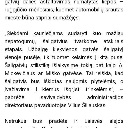
gatvių dalies asfaltavimas numatytas liepos –
rugpjūčio mėnesiais, kuomet automobilių srautas
mieste būna stipriai sumažėjęs.
„Siekdami kauniečiams sudaryti kuo mažiau
nepatogumų, šaligatvius tvarkome atskirais
etapais. Užbaigę kiekvienos gatvės šaligatvį
vienoje pusėje, tik tuomet kelsimės į kitą pusę.
Šaligatvių stilistiką išlaikysime tokią pat kaip A.
Mickevičiaus ar Miško gatvėse. Tai reiškia, kad
šaligatvis bus išklotas naujomis plytelėmis, o
įvažiavimai į kiemus išgrįsti trinkelėmis“, –
pabrėžė savivaldybės administracijos
direktoriaus pavaduotojas Vilius Šiliauskas.
Netrukus bus pradėta ir Laisvės alėjos