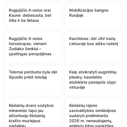
Rugpjūčio 4-osios orai
Mobilizacijos bangos
Kaune: debesuota, bet
Rusijoje
šilta ir be lietaus
Rugpjūčio 4-osios
Kasčiūnas: dėl JAV karių
horoskopas: vienam
Lietuvoje bus aišku rudenį
Zodiako ženklui –
ypatingas perspėjimas
Teismui perduota byla dėl
Kaip atsikratyti augintinių
išpuolio prieš teisėją
plaukų: kaunietės
atskleista paslaptis slypi
virtuvėje
Kėdainių dvaro sodybos
Kėdainių rajono
minaretas tapo jau
savivaldybės seniūnijose
aštuntuoju Kėdainių
sudaryti preliminarūs
krašto muziejaus
2026 m. nenaudojamų,
padaliniu
apleistų kitos paskirties