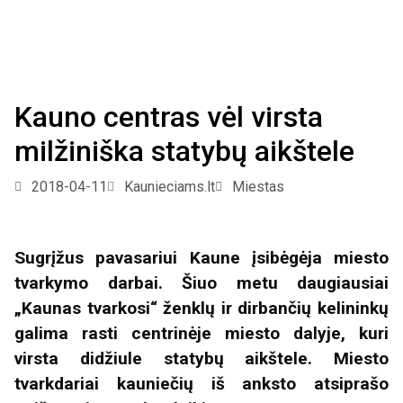
Kauno centras vėl virsta
milžiniška statybų aikštele
2018-04-11
Kaunieciams.lt
Miestas
Sugrįžus pavasariui Kaune įsibėgėja miesto
tvarkymo darbai. Šiuo metu daugiausiai
„Kaunas tvarkosi“ ženklų ir dirbančių kelininkų
galima rasti centrinėje miesto dalyje, kuri
virsta didžiule statybų aikštele. Miesto
tvarkdariai kauniečių iš anksto atsiprašo