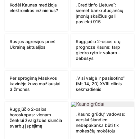
Kodėl Kaunas medžioja
„Creditinfo Lietuva“:
elektronikos inžinierius?
šiemet bankrutuojančių
įmonių skaičius gali
pasiekti 915
Rusijos agresijos prieš
Rugpjūčio 2-osios orų
Ukrainą aktualijos
prognozė Kaune: tarp
giedro ryto ir vakaro –
debesys
Per sprogimą Maskvos
„Visi valgė ir pasisotino“
kavinėje žuvo mažiausiai
(Mt 14, 20) XVIII eilinis
3 žmonės
sekmadienis
Rugpjūčio 2-osios
„Kauno grūdų“ vadovas:
horoskopas: vienam
verslui šiandien
ženklui žvaigždės siunčia
nebepakanka būti tik
svarbų įspėjimą
mokesčių mokėtoju