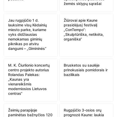
žemės sklypų sąrašai
Jau rugpjūčio 1 d.
Žiūrovai apie Kaune
lauksime visų Kėdainių
prasidėjusį festivalį
miesto parke, kuriame
„ConTempo“:
vyks didžiausias
„Skulptūriška, netikėta,
nemokamas giminių
organiška“
piknikas po atviru
dangumi – „Gimininės”
M. K. Čiurlionio koncertų
Brusketos su saulėje
centro projekto autorius
prinokusiais pomidorais ir
Rolandas Palekas:
bazilikais
„Kaunas yra
vienareikšmis
moderniosios Lietuvos
centras“
Žeimių parapijoje
Rugpjūčio 3-osios orų
paminėtas bažnyčios 120
prognozė Kaune: laukia