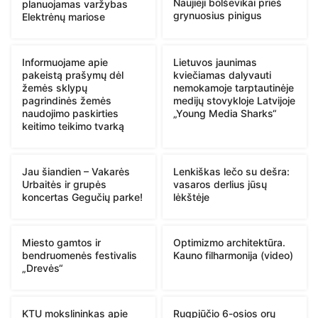
Naujieji bolševikai prieš
planuojamas varžybas
grynuosius pinigus
Elektrėnų mariose
Informuojame apie
Lietuvos jaunimas
pakeistą prašymų dėl
kviečiamas dalyvauti
žemės sklypų
nemokamoje tarptautinėje
pagrindinės žemės
medijų stovykloje Latvijoje
naudojimo paskirties
„Young Media Sharks“
keitimo teikimo tvarką
Jau šiandien – Vakarės
Lenkiškas lečo su dešra:
Urbaitės ir grupės
vasaros derlius jūsų
koncertas Gegučių parke!
lėkštėje
Miesto gamtos ir
Optimizmo architektūra.
bendruomenės festivalis
Kauno filharmonija (video)
„Drevės“
KTU mokslininkas apie
Rugpjūčio 6-osios orų