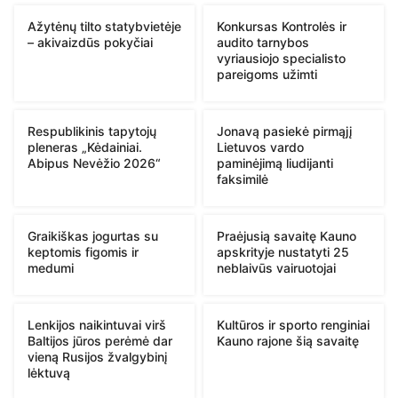
Ažytėnų tilto statybvietėje
Konkursas Kontrolės ir
– akivaizdūs pokyčiai
audito tarnybos
vyriausiojo specialisto
pareigoms užimti
Respublikinis tapytojų
Jonavą pasiekė pirmąjį
pleneras „Kėdainiai.
Lietuvos vardo
Abipus Nevėžio 2026“
paminėjimą liudijanti
faksimilė
Graikiškas jogurtas su
Praėjusią savaitę Kauno
keptomis figomis ir
apskrityje nustatyti 25
medumi
neblaivūs vairuotojai
Lenkijos naikintuvai virš
Kultūros ir sporto renginiai
Baltijos jūros perėmė dar
Kauno rajone šią savaitę
vieną Rusijos žvalgybinį
lėktuvą