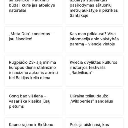
būdai, kurie jas atbaidys
pasirodymas aštuonių
natūraliai
metrų aukštyje ir piknikas
Santakoje
„Meta Duo“ koncertas –
Kas man priklauso? Visa
jau šiandien!
informacija apie valstybės
paramą – vienoje vietoje
Rugpjūčio 23-iąją minima
Kviečia dvyliktas kultūros
Europos diena stalinizmo
ir istorijos festivalis
ir nacizmo aukoms atminti
„Radviliada“
bei Baltijos kelio diena
Gong bao vištiena –
UKraina toliau daužo
vasariška klasika jūsų
„Wildberries“ sandėlius
pietums
Kauno rajone ir Birštono
Policija aiškinasi, kas