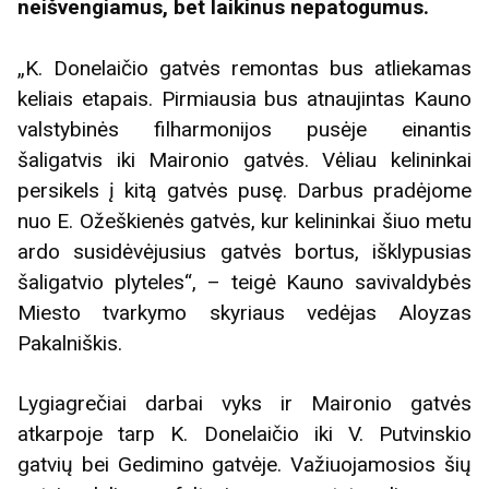
neišvengiamus, bet laikinus nepatogumus.
„K. Donelaičio gatvės remontas bus atliekamas
keliais etapais. Pirmiausia bus atnaujintas Kauno
valstybinės filharmonijos pusėje einantis
šaligatvis iki Maironio gatvės. Vėliau kelininkai
persikels į kitą gatvės pusę. Darbus pradėjome
nuo E. Ožeškienės gatvės, kur kelininkai šiuo metu
ardo susidėvėjusius gatvės bortus, išklypusias
šaligatvio plyteles“, – teigė Kauno savivaldybės
Miesto tvarkymo skyriaus vedėjas Aloyzas
Pakalniškis.
Lygiagrečiai darbai vyks ir Maironio gatvės
atkarpoje tarp K. Donelaičio iki V. Putvinskio
gatvių bei Gedimino gatvėje. Važiuojamosios šių