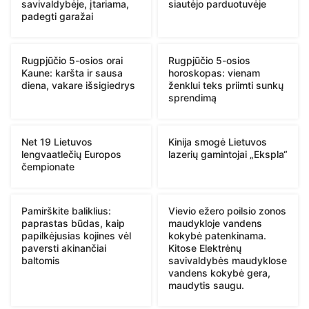
savivaldybėje, įtariama,
siautėjo parduotuvėje
padegti garažai
Rugpjūčio 5-osios orai
Rugpjūčio 5-osios
Kaune: karšta ir sausa
horoskopas: vienam
diena, vakare išsigiedrys
ženklui teks priimti sunkų
sprendimą
Net 19 Lietuvos
Kinija smogė Lietuvos
lengvaatlečių Europos
lazerių gamintojai „Ekspla“
čempionate
Pamirškite baliklius:
Vievio ežero poilsio zonos
paprastas būdas, kaip
maudykloje vandens
papilkėjusias kojines vėl
kokybė patenkinama.
paversti akinančiai
Kitose Elektrėnų
baltomis
savivaldybės maudyklose
vandens kokybė gera,
maudytis saugu.