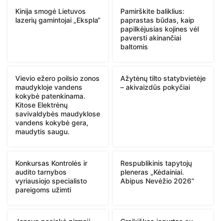
Kinija smogė Lietuvos
Pamirškite baliklius:
lazerių gamintojai „Ekspla“
paprastas būdas, kaip
papilkėjusias kojines vėl
paversti akinančiai
baltomis
Vievio ežero poilsio zonos
Ažytėnų tilto statybvietėje
maudykloje vandens
– akivaizdūs pokyčiai
kokybė patenkinama.
Kitose Elektrėnų
savivaldybės maudyklose
vandens kokybė gera,
maudytis saugu.
Konkursas Kontrolės ir
Respublikinis tapytojų
audito tarnybos
pleneras „Kėdainiai.
vyriausiojo specialisto
Abipus Nevėžio 2026“
pareigoms užimti