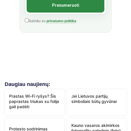
Sutinku su
privatumo politika
Daugiau naujienų:
Prastas Wi-Fi ryšys? Šis
Jei Lietuvos partijų
paprastas triukas su folija
simboliais būtų gyvūnai
gali padėti
Kauno vasaros akimirkos
Protesto sodrinimas
fotografijų galerijoje (foto)