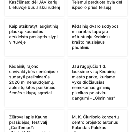
Kasčiūnas: dėl JAV karių
Teismui perduota byla dėl
Lietuvoje bus aišku rudenį
išpuolio prieš teisėją
Kaip atsikratyti augintinių
Kėdainių dvaro sodybos
plaukų: kaunietės
minaretas tapo jau
atskleista paslaptis slypi
aštuntuoju Kėdainių
virtuvėje
krašto muziejaus
padaliniu
Kėdainių rajono
Jau rugpjūčio 1 d.
savivaldybės seniūnijose
lauksime visų Kėdainių
sudaryti preliminarūs
miesto parke, kuriame
2026 m. nenaudojamų,
vyks didžiausias
apleistų kitos paskirties
nemokamas giminių
žemės sklypų sąrašai
piknikas po atviru
dangumi – „Gimininės”
Žiūrovai apie Kaune
M. K. Čiurlionio koncertų
prasidėjusį festivalį
centro projekto autorius
„ConTempo“:
Rolandas Palekas: