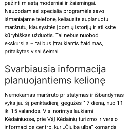
pažinti miestą moderniai ir žaismingai.
Naudodamiesi specialia programėle savo
išmaniajame telefone, keliausite suplanuotu
maršrutu, klausysitės įdomių istorijų ir atliksite
kūrybiškas užduotis. Tai nebus nuobodi
ekskursija – tai bus įtraukiantis žaidimas,
pritaikytas visai šeimai.
Svarbiausia informacija
planuojantiems kelionę
Nemokamas maršruto pristatymas ir išbandymas
vyks jau šį penktadienį, gegužės 17 dieną, nuo 11
iki 15 valandos. Visi norintys laukiami
Kėdainiuose, prie VšĮ Kėdainių turizmo ir verslo
informacijos centro, kur „Čiulba ulba“ komanda