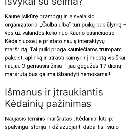
išvykai su šeima?
Kaune įsikūrę pramogų ir laisvalaikio
organizatoriai „Čiulba ulba“ turi puikų pasiūlymą –
vos už valandos kelio nuo Kauno esančiuose
Kėdainiuose jie pristato naują interaktyvų
maršrutą. Tai puiki proga kauniečiams trumpam
pakeisti aplinką ir atrasti kaimyninį miestą visiškai
naujai. O geriausia žinia – jau gegužės 17 dieną
maršrutą bus galima išbandyti nemokamai!
Išmanus ir įtraukiantis
Kėdainių pažinimas
Naujasis teminis maršrutas „Kėdainiai kitaip:
spalvinga istorija ir džiazuojanti dabartis“ siūlo