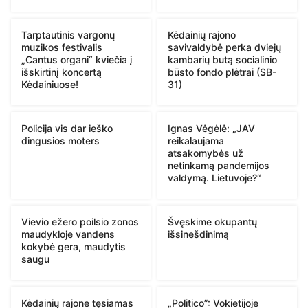
Tarptautinis vargonų
Kėdainių rajono
muzikos festivalis
savivaldybė perka dviejų
„Cantus organi“ kviečia į
kambarių butą socialinio
išskirtinį koncertą
būsto fondo plėtrai (SB-
Kėdainiuose!
31)
Policija vis dar ieško
Ignas Vėgėlė: „JAV
dingusios moters
reikalaujama
atsakomybės už
netinkamą pandemijos
valdymą. Lietuvoje?“
Vievio ežero poilsio zonos
Švęskime okupantų
maudykloje vandens
išsinešdinimą
kokybė gera, maudytis
saugu
Kėdainių rajone tęsiamas
„Politico”: Vokietijoje