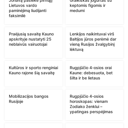
Jonavą pasiekė pirmąjį
Graikiškas jogurtas su
Lietuvos vardo
keptomis figomis ir
paminėjimą liudijanti
medumi
faksimilė
Praėjusią savaitę Kauno
Lenkijos naikintuvai virš
apskrityje nustatyti 25
Baltijos jūros perėmė dar
neblaivūs vairuotojai
vieną Rusijos žvalgybinį
lėktuvą
Kultūros ir sporto renginiai
Rugpjūčio 4-osios orai
Kauno rajone šią savaitę
Kaune: debesuota, bet
šilta ir be lietaus
Mobilizacijos bangos
Rugpjūčio 4-osios
Rusijoje
horoskopas: vienam
Zodiako ženklui –
ypatingas perspėjimas