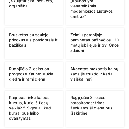
„Skulptūriška, netikėta,
„Kaunas yra
organiška“
vienareikšmis
moderniosios Lietuvos
centras“
Brusketos su saulėje
Žeimių parapijoje
prinokusiais pomidorais ir
paminėtas bažnyčios 120
bazilikais
metų jubiliejus ir Šv. Onos
atlaidai
Rugpjūčio 3-osios orų
Akcentas mokantis kalbų:
prognozė Kaune: laukia
kada jis trukdo ir kada
giedra ir rami diena
visiškai ne?
Kaip pasirinkti kalbos
Rugpjūčio 3-iosios
kursus, kurie iš tiesų
horoskopas: trims
veikia? 5 Signalai, kad
ženklams ši diena bus
kursai bus laiko
išskirtinė
švaistymas