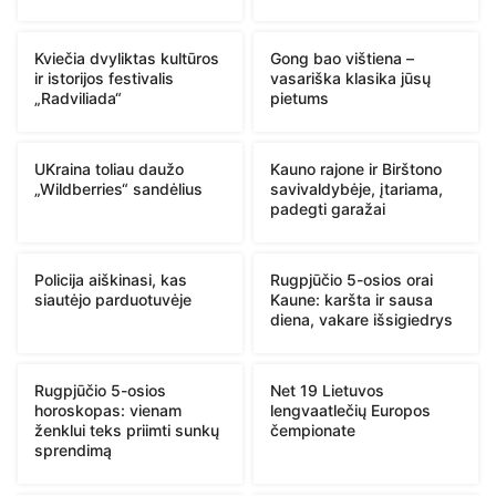
Kviečia dvyliktas kultūros
Gong bao vištiena –
ir istorijos festivalis
vasariška klasika jūsų
„Radviliada“
pietums
UKraina toliau daužo
Kauno rajone ir Birštono
„Wildberries“ sandėlius
savivaldybėje, įtariama,
padegti garažai
Policija aiškinasi, kas
Rugpjūčio 5-osios orai
siautėjo parduotuvėje
Kaune: karšta ir sausa
diena, vakare išsigiedrys
Rugpjūčio 5-osios
Net 19 Lietuvos
horoskopas: vienam
lengvaatlečių Europos
ženklui teks priimti sunkų
čempionate
sprendimą