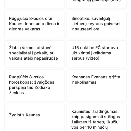
Rugpjūčio 8-osios orai
Sinoptikė: savaitgalį
Kaune: debesuota diena ir
Lietuvoje vyraus gaivesni
giedras vakaras
ir sausesni orai
Žlabių šeimos atstovė:
U16 rinktinė EČ startavo
specialistai į pokalbį su
užtikrintai įveikdama
vaikais atėjo nepasiruošę
serbus (video)
Rugpjūčio 8-osios
Keenanas Evansas grįžta
horoskopas: žvaigždės
ir skolinamas
perspėja tris Zodiako
ženklus
Kaunietės išradingumas:
Žydintis Kaunas
kaip pasigaminti stilingas
žaliuzes iš tapetų likučių
vos per 10 minučių