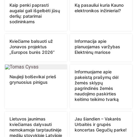
Kaip penki paprasti
Ką pasauliui kuria Kauno
augalai gali išgelbėti jūsų
elektronikos inžinieriai?
derlių: patarimai
sodininkams
Kviečiame balsuoti už
Informacija apie
Jonavos projektus
planuojamas varžybas
„Europos burės 2026“
Elektrėnų mariose
Informuojame apie
Naujieji bolševikai prieš
pakeistą prašymų dėl
grynuosius pinigus
žemės sklypų
pagrindinės žemės
naudojimo paskirties
keitimo teikimo tvarką
Lietuvos jaunimas
Jau šiandien – Vakarės
kviečiamas dalyvauti
Urbaitės ir grupės
nemokamoje tarptautinėje
koncertas Gegučių parke!
medijų stovykloje Latvijoje