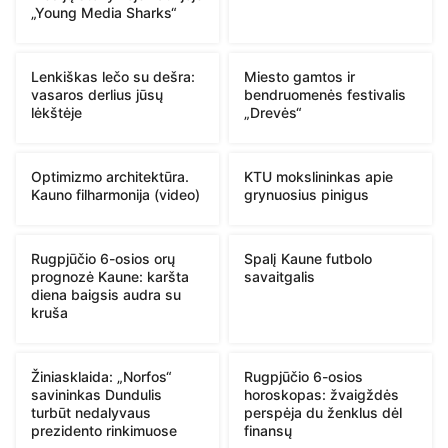
„Young Media Sharks“
Lenkiškas lečo su dešra:
Miesto gamtos ir
vasaros derlius jūsų
bendruomenės festivalis
lėkštėje
„Drevės“
Optimizmo architektūra.
KTU mokslininkas apie
Kauno filharmonija (video)
grynuosius pinigus
Rugpjūčio 6-osios orų
Spalį Kaune futbolo
prognozė Kaune: karšta
savaitgalis
diena baigsis audra su
kruša
Žiniasklaida: „Norfos“
Rugpjūčio 6-osios
savininkas Dundulis
horoskopas: žvaigždės
turbūt nedalyvaus
perspėja du ženklus dėl
prezidento rinkimuose
finansų