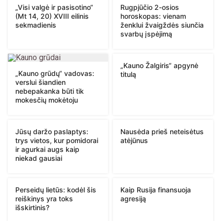
„Visi valgė ir pasisotino“
Rugpjūčio 2-osios
(Mt 14, 20) XVIII eilinis
horoskopas: vienam
sekmadienis
ženklui žvaigždės siunčia
svarbų įspėjimą
„Kauno Žalgiris“ apgynė
„Kauno grūdų“ vadovas:
titulą
verslui šiandien
nebepakanka būti tik
mokesčių mokėtoju
Jūsų daržo paslaptys:
Nausėda prieš neteisėtus
trys vietos, kur pomidorai
atėjūnus
ir agurkai augs kaip
niekad gausiai
Perseidų lietūs: kodėl šis
Kaip Rusija finansuoja
reiškinys yra toks
agresiją
išskirtinis?