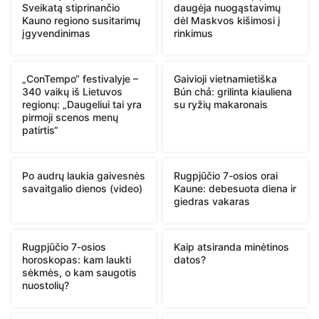
Sveikatą stiprinančio
daugėja nuogąstavimų
Kauno regiono susitarimų
dėl Maskvos kišimosi į
įgyvendinimas
rinkimus
„ConTempo“ festivalyje –
Gaivioji vietnamietiška
340 vaikų iš Lietuvos
Bún chả: grilinta kiauliena
regionų: „Daugeliui tai yra
su ryžių makaronais
pirmoji scenos menų
patirtis“
Po audrų laukia gaivesnės
Rugpjūčio 7-osios orai
savaitgalio dienos (video)
Kaune: debesuota diena ir
giedras vakaras
Rugpjūčio 7-osios
Kaip atsiranda minėtinos
horoskopas: kam laukti
datos?
sėkmės, o kam saugotis
nuostolių?