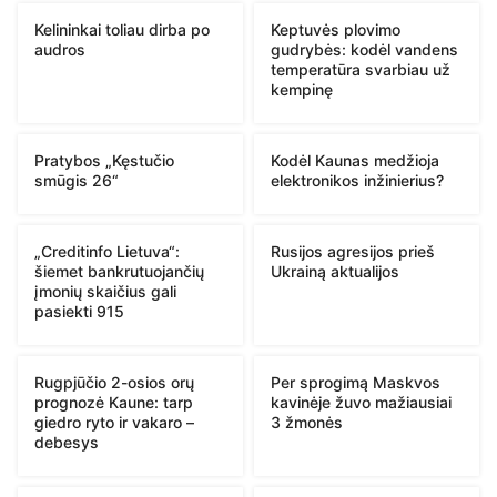
Kelininkai toliau dirba po
Keptuvės plovimo
audros
gudrybės: kodėl vandens
temperatūra svarbiau už
kempinę
Pratybos „Kęstučio
Kodėl Kaunas medžioja
smūgis 26“
elektronikos inžinierius?
„Creditinfo Lietuva“:
Rusijos agresijos prieš
šiemet bankrutuojančių
Ukrainą aktualijos
įmonių skaičius gali
pasiekti 915
Rugpjūčio 2-osios orų
Per sprogimą Maskvos
prognozė Kaune: tarp
kavinėje žuvo mažiausiai
giedro ryto ir vakaro –
3 žmonės
debesys