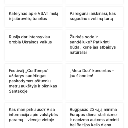
Katelynas apie VSAT melą
Pareigūnai aiškinasi, kas
ir įsibrovėlių tunelius
sugadino svetimą turtą
Rusija dar intensyviau
Žiurkės sode ir
grobia Ukrainos vaikus
sandėliuke? Patikrinti
būdai, kurie jas atbaidys
natūraliai
Festivalį „ConTempo“
„Meta Duo“ koncertas –
uždarys sudėtingas
jau šiandien!
pasirodymas aštuonių
metrų aukštyje ir piknikas
Santakoje
Kas man priklauso? Visa
Rugpjūčio 23-iąją minima
informacija apie valstybės
Europos diena stalinizmo
paramą – vienoje vietoje
ir nacizmo aukoms atminti
bei Baltijos kelio diena