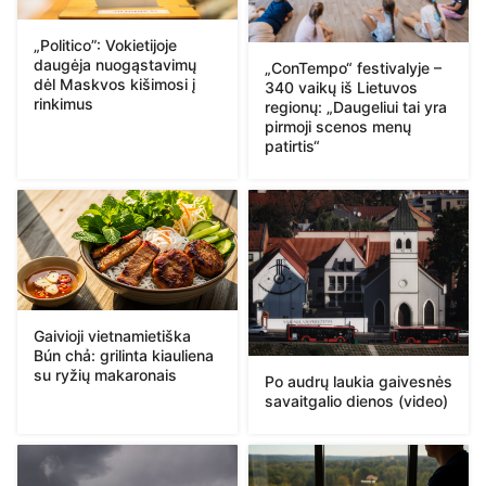
„Politico”: Vokietijoje
daugėja nuogąstavimų
„ConTempo“ festivalyje –
dėl Maskvos kišimosi į
340 vaikų iš Lietuvos
rinkimus
regionų: „Daugeliui tai yra
pirmoji scenos menų
patirtis“
Gaivioji vietnamietiška
Bún chả: grilinta kiauliena
su ryžių makaronais
Po audrų laukia gaivesnės
savaitgalio dienos (video)