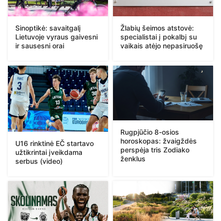
Sinoptikė: savaitgalį
Žlabių šeimos atstovė:
Lietuvoje vyraus gaivesni
specialistai į pokalbį su
ir sausesni orai
vaikais atėjo nepasiruošę
Rugpjūčio 8-osios
horoskopas: žvaigždės
U16 rinktinė EČ startavo
perspėja tris Zodiako
užtikrintai įveikdama
ženklus
serbus (video)