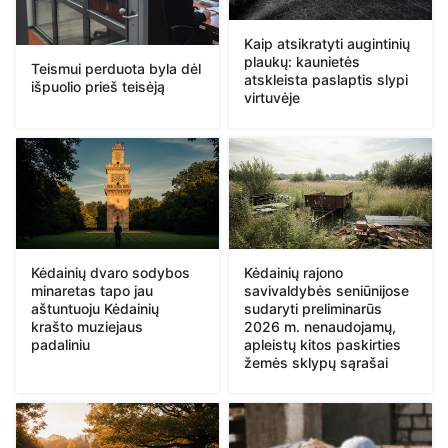
Kaip atsikratyti augintinių
plaukų: kaunietės
Teismui perduota byla dėl
atskleista paslaptis slypi
išpuolio prieš teisėją
virtuvėje
Kėdainių dvaro sodybos
Kėdainių rajono
minaretas tapo jau
savivaldybės seniūnijose
aštuntuoju Kėdainių
sudaryti preliminarūs
krašto muziejaus
2026 m. nenaudojamų,
padaliniu
apleistų kitos paskirties
žemės sklypų sąrašai