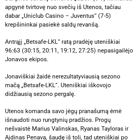
apgynė tvirtovę nuo svečių iš Utenos, tačiau
dabar „Uniclub Casino – Juventus“ (7-5)
krepšininkai pasiekė saldų revanšą.
Antrąjį „Betsafe-LKL“ ratą pradėję uteniškiai
96:63 (30:15, 20:11, 19:12, 27:25) nepasigailėjo
Jonavos ekipos.
Jonaviškiai žaidė nerezultatyviausią sezono
mačą „Betsafe-LKL“. Uteniškiai iškovojo
didžiausią sezono pergalę.
Utenos komanda savo jėgų pranašumą ėmė
išnaudoti nuo rungtynių pradžios. Progų
nešvaistė Marius Valinskas, Ryanas Tayloras ir
Ajdinas Penava, šaudę iš toli, tad uteniškiai po