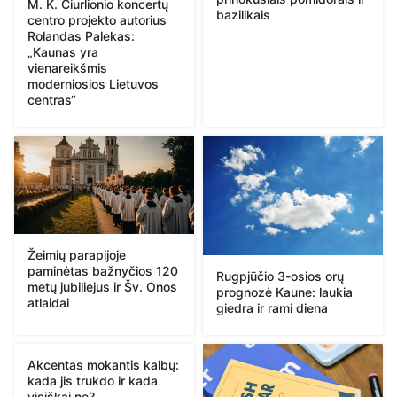
M. K. Čiurlionio koncertų
bazilikais
centro projekto autorius
Rolandas Palekas:
„Kaunas yra
vienareikšmis
moderniosios Lietuvos
centras“
Žeimių parapijoje
paminėtas bažnyčios 120
Rugpjūčio 3-osios orų
metų jubiliejus ir Šv. Onos
prognozė Kaune: laukia
atlaidai
giedra ir rami diena
Akcentas mokantis kalbų:
kada jis trukdo ir kada
visiškai ne?