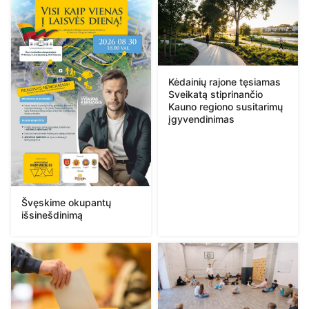
Kėdainių rajone tęsiamas
Sveikatą stiprinančio
Kauno regiono susitarimų
įgyvendinimas
Švęskime okupantų
išsinešdinimą