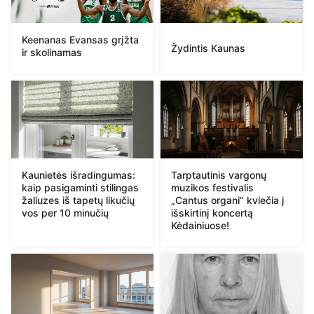
Keenanas Evansas grįžta
Žydintis Kaunas
ir skolinamas
Kaunietės išradingumas:
Tarptautinis vargonų
kaip pasigaminti stilingas
muzikos festivalis
žaliuzes iš tapetų likučių
„Cantus organi“ kviečia į
vos per 10 minučių
išskirtinį koncertą
Kėdainiuose!