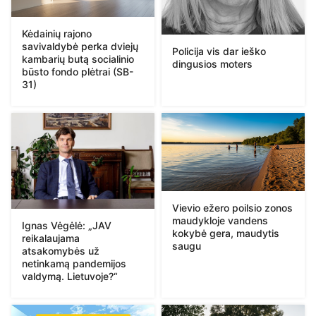
Kėdainių rajono
savivaldybė perka dviejų
Policija vis dar ieško
kambarių butą socialinio
dingusios moters
būsto fondo plėtrai (SB-
31)
Vievio ežero poilsio zonos
maudykloje vandens
Ignas Vėgėlė: „JAV
kokybė gera, maudytis
reikalaujama
saugu
atsakomybės už
netinkamą pandemijos
valdymą. Lietuvoje?“