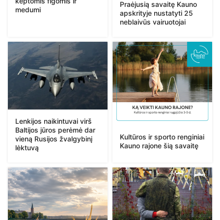
keptomis figomis ir
Praėjusią savaitę Kauno
medumi
apskrityje nustatyti 25
neblaivūs vairuotojai
Lenkijos naikintuvai virš
Baltijos jūros perėmė dar
Kultūros ir sporto renginiai
vieną Rusijos žvalgybinį
Kauno rajone šią savaitę
lėktuvą