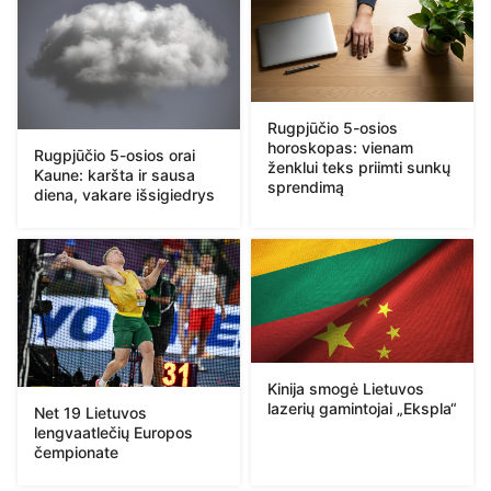
Rugpjūčio 5-osios
horoskopas: vienam
Rugpjūčio 5-osios orai
ženklui teks priimti sunkų
Kaune: karšta ir sausa
sprendimą
diena, vakare išsigiedrys
Kinija smogė Lietuvos
lazerių gamintojai „Ekspla“
Net 19 Lietuvos
lengvaatlečių Europos
čempionate