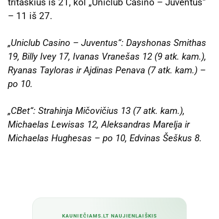
tritaškius iš 21, kol „Uniclub Casino – Juventus“
– 11 iš 27.
„Uniclub Casino – Juventus“: Dayshonas Smithas
19, Billy Ivey 17, Ivanas Vranešas 12 (9 atk. kam.),
Ryanas Tayloras ir Ajdinas Penava (7 atk. kam.) –
po 10.
„CBet“: Strahinja Mičovičius 13 (7 atk. kam.),
Michaelas Lewisas 12, Aleksandras Marelja ir
Michaelas Hughesas – po 10, Edvinas Šeškus 8.
KAUNIEČIAMS.LT NAUJIENLAIŠKIS