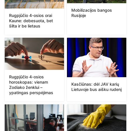
Mobilizacijos bangos
Rugpjūčio 4-osios orai
Rusijoje
Kaune: debesuota, bet
šilta ir be lietaus
Rugpjūčio 4-osios
horoskopas: vienam
Kasčiūnas: dėl JAV karių
Zodiako ženklui –
Lietuvoje bus aišku rudenį
ypatingas perspėjimas