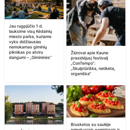
Jau rugpjūčio 1 d.
lauksime visų Kėdainių
miesto parke, kuriame
vyks didžiausias
nemokamas giminių
piknikas po atviru
Žiūrovai apie Kaune
dangumi – „Gimininės”
prasidėjusį festivalį
„ConTempo“:
„Skulptūriška, netikėta,
organiška“
Brusketos su saulėje
prinokusiais pomidorais ir