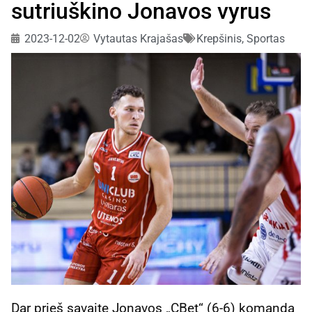
sutriuškino Jonavos vyrus
2023-12-02
Vytautas Krajašas
Krepšinis
,
Sportas
Dar prieš savaitę Jonavos „CBet“ (6-6) komanda