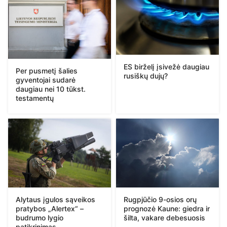
ES birželį įsivežė daugiau
Per pusmetį šalies
rusiškų dujų?
gyventojai sudarė
daugiau nei 10 tūkst.
testamentų
Alytaus įgulos sąveikos
Rugpjūčio 9-osios orų
pratybos „Alertex“ –
prognozė Kaune: giedra ir
budrumo lygio
šilta, vakare debesuosis
patikrinimas