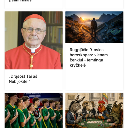
Rugpjūčio 9-osios
horoskopas: vienam
ženklui – lemtinga
kryžkelė
„Drąsos! Tai aš.
Nebijokite!“