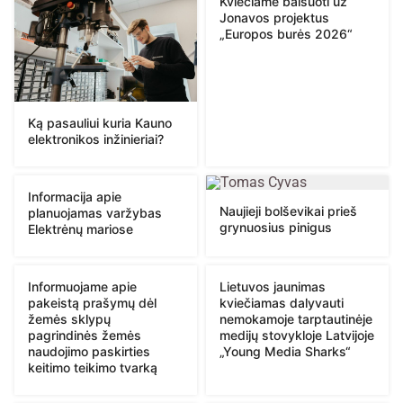
Kviečiame balsuoti už
Jonavos projektus
„Europos burės 2026“
Ką pasauliui kuria Kauno
elektronikos inžinieriai?
Informacija apie
Naujieji bolševikai prieš
planuojamas varžybas
grynuosius pinigus
Elektrėnų mariose
Informuojame apie
Lietuvos jaunimas
pakeistą prašymų dėl
kviečiamas dalyvauti
žemės sklypų
nemokamoje tarptautinėje
pagrindinės žemės
medijų stovykloje Latvijoje
naudojimo paskirties
„Young Media Sharks“
keitimo teikimo tvarką