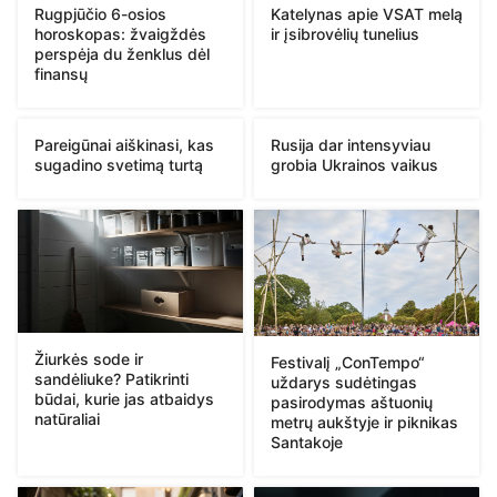
Rugpjūčio 6-osios
Katelynas apie VSAT melą
horoskopas: žvaigždės
ir įsibrovėlių tunelius
perspėja du ženklus dėl
finansų
Pareigūnai aiškinasi, kas
Rusija dar intensyviau
sugadino svetimą turtą
grobia Ukrainos vaikus
Žiurkės sode ir
Festivalį „ConTempo“
sandėliuke? Patikrinti
uždarys sudėtingas
būdai, kurie jas atbaidys
pasirodymas aštuonių
natūraliai
metrų aukštyje ir piknikas
Santakoje