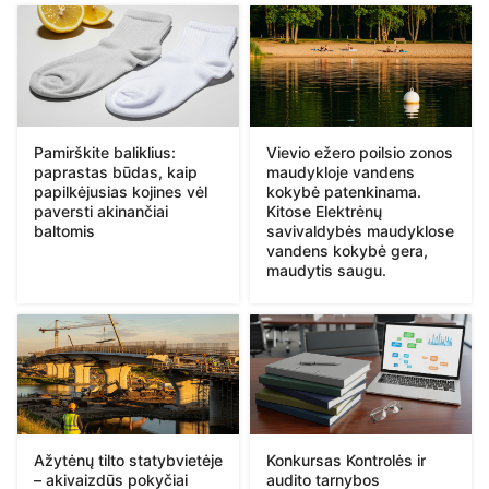
Pamirškite baliklius:
Vievio ežero poilsio zonos
paprastas būdas, kaip
maudykloje vandens
papilkėjusias kojines vėl
kokybė patenkinama.
paversti akinančiai
Kitose Elektrėnų
baltomis
savivaldybės maudyklose
vandens kokybė gera,
maudytis saugu.
Ažytėnų tilto statybvietėje
Konkursas Kontrolės ir
– akivaizdūs pokyčiai
audito tarnybos