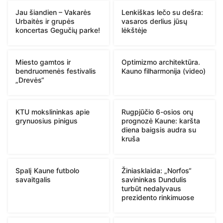
Jau šiandien – Vakarės
Lenkiškas lečo su dešra:
Urbaitės ir grupės
vasaros derlius jūsų
koncertas Gegučių parke!
lėkštėje
Miesto gamtos ir
Optimizmo architektūra.
bendruomenės festivalis
Kauno filharmonija (video)
„Drevės“
KTU mokslininkas apie
Rugpjūčio 6-osios orų
grynuosius pinigus
prognozė Kaune: karšta
diena baigsis audra su
kruša
Spalį Kaune futbolo
Žiniasklaida: „Norfos“
savaitgalis
savininkas Dundulis
turbūt nedalyvaus
prezidento rinkimuose