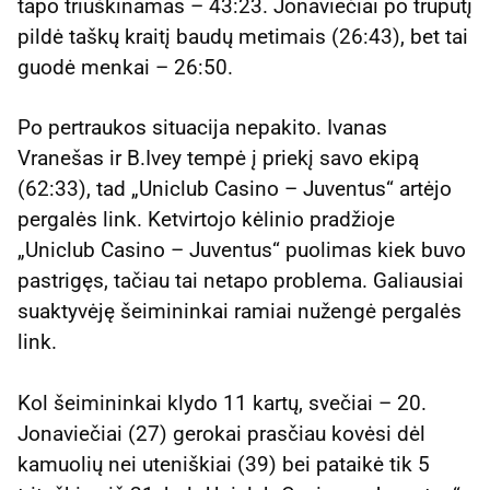
tapo triuškinamas – 43:23. Jonaviečiai po truputį
pildė taškų kraitį baudų metimais (26:43), bet tai
guodė menkai – 26:50.
Po pertraukos situacija nepakito. Ivanas
Vranešas ir B.Ivey tempė į priekį savo ekipą
(62:33), tad „Uniclub Casino – Juventus“ artėjo
pergalės link. Ketvirtojo kėlinio pradžioje
„Uniclub Casino – Juventus“ puolimas kiek buvo
pastrigęs, tačiau tai netapo problema. Galiausiai
suaktyvėję šeimininkai ramiai nužengė pergalės
link.
Kol šeimininkai klydo 11 kartų, svečiai – 20.
Jonaviečiai (27) gerokai prasčiau kovėsi dėl
kamuolių nei uteniškiai (39) bei pataikė tik 5