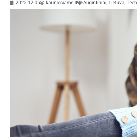
2023-12-06
kaunieciams.lt
Augintiniai
,
Lietuva
,
Tech