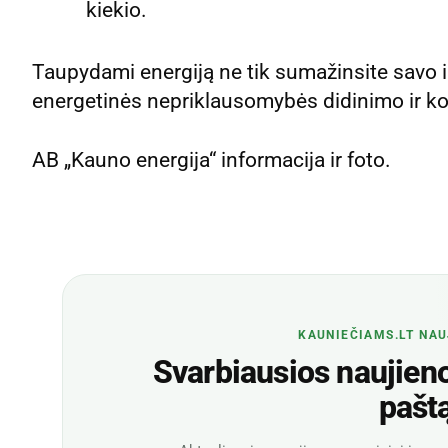
kiekio.
Taupydami energiją ne tik sumažinsite savo išl
energetinės nepriklausomybės didinimo ir kov
AB „Kauno energija“ informacija ir foto.
KAUNIEČIAMS.LT NAU
Svarbiausios naujienos
pašt