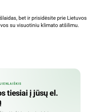
aidas, bet ir prisidėsite prie Lietuvos
os su visuotiniu klimato atšilimu.
JIENLAIŠKIS
 tiesiai į jūsų el.
ą