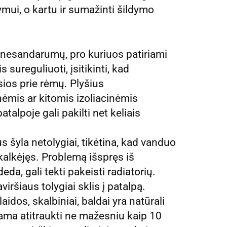
mui, o kartu ir sumažinti šildymo
 nesandarumų, pro kuriuos patiriami
 sureguliuoti, įsitikinti, kad
sios prie rėmų. Plyšius
ėmis ar kitomis izoliacinėmis
alpoje gali pakilti net keliais
s šyla netolygiai, tikėtina, kad vanduo
žkalkėjęs. Problemą išspręs iš
eda, gali tekti pakeisti radiatorių.
ršiaus tolygiai sklis į patalpą.
aidos, skalbiniai, baldai yra natūrali
jama atitraukti ne mažesniu kaip 10