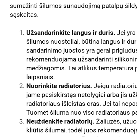
sumažinti šilumos sunaudojimą patalpų šildy
sąskaitas.
Užsandarinkite langus ir duris.
Jei yra
šilumos nuostoliai, būtina langus ir duris
sandarinimo juostos yra gerai prigludu
rekomenduojama užsandarinti silikonin
medžiagomis. Tai atlikus temperatūra pat
laipsniais.
Nuorinkite radiatorius.
Jeigu radiatoriu
jame pasiskirstęs netolygiai arba jis u
radiatoriaus išleistas oras. Jei tai nepad
Tuomet šiluma nuo viso radiatoriaus pavi
Neuždenkite radiatorių.
Žaliuzės, užuol
kliūtis šilumai, todėl juos rekomenduo