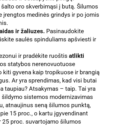
šalto oro skverbimąsi į butą. Šilumos
 įrengtos medinės grindys ir po jomis
nis.
idas ir žaliuzes.
Pasinaudokite
kite saulės spinduliams apšviesti ir
ezonui ir pradėkite ruoštis
atlikti
enos statybos nerenovuotuose
 kiti gyvena kaip tropikuose ir brangią
gus. Ar yra sprendimas, kad visi butai
ma taupiau? Atsakymas – taip. Tai yra
ei šildymo sistemos modernizavimas
u, atnaujinus seną šilumos punktą,
ie 15 proc., o kartu įgyvendinant
ir 25 proc. suvartojamo šilumos