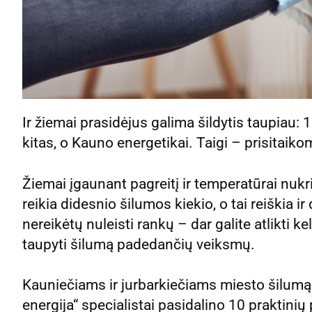
Ir žiemai prasidėjus galima šildytis taupiau:
kitas, o Kauno energetikai. Taigi – prisitaiko
Žiemai įgaunant pagreitį ir temperatūrai nukr
reikia didesnio šilumos kiekio, o tai reiškia i
nereikėtų nuleisti rankų – dar galite atlikti k
taupyti šilumą padedančių veiksmų.
Kauniečiams ir jurbarkiečiams miesto šilumą
energija“ specialistai pasidalino 10 praktinių