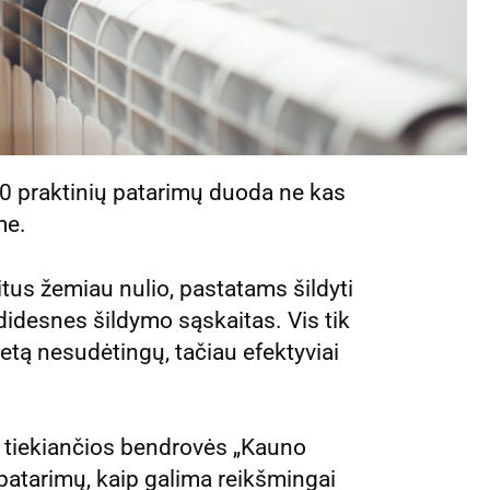
 10 praktinių patarimų duoda ne kas
me.
itus žemiau nulio, pastatams šildyti
r didesnes šildymo sąskaitas. Vis tik
eletą nesudėtingų, tačiau efektyviai
 tiekiančios bendrovės „Kauno
 patarimų, kaip galima reikšmingai