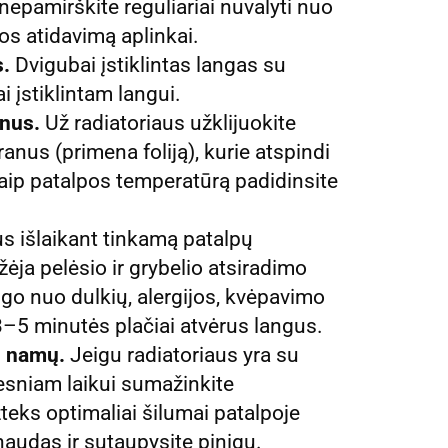
epamirškite reguliariai nuvalyti nuo
os atidavimą aplinkai.
s.
Dvigubai įstiklintas langas su
i įstiklintam langui.
anus.
Už radiatoriaus užklijuokite
anus (primena foliją), kurie atspindi
Taip patalpos temperatūrą padidinsite
 išlaikant tinkamą patalpų
ja pelėsio ir grybelio atsiradimo
go nuo dulkių, alergijos, kvėpavimo
3–5 minutės plačiai atvėrus langus.
š namų.
Jeigu radiatoriaus yra su
gesniam laikui sumažinkite
teks optimaliai šilumai patalpoje
naudas ir sutaupysite pinigų.