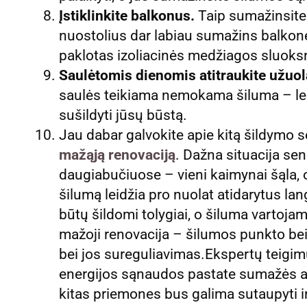
Įstiklinkite balkonus.
Taip sumažinsite 
nuostolius dar labiau sumažins balkone
paklotas izoliacinės medžiagos sluoks
Saulėtomis dienomis atitraukite užuola
saulės teikiama nemokama šiluma – leis
sušildyti jūsų būstą.
Jau dabar galvokite apie kitą šildymo s
mažąją renovaciją
. Dažna situacija s
daugiabučiuose – vieni kaimynai šąla, o
šilumą leidžia pro nuolat atidarytus lan
būtų šildomi tolygiai, o šiluma vartoja
mažoji renovacija – šilumos punkto b
bei jos sureguliavimas.Ekspertų teigim
energijos sąnaudos pastate sumažės ap
kitas priemones bus galima sutaupyti 