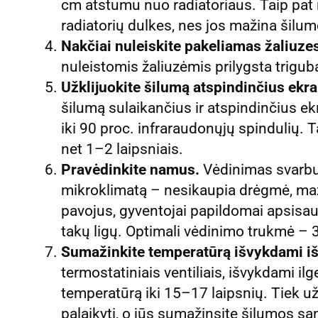
cm atstumu nuo radiatoriaus. Taip pat n
radiatorių dulkes, nes jos mažina šilum
Nakčiai nuleiskite pakeliamas žaliuze
nuleistomis žaliuzėmis prilygsta triguba
Užklijuokite šilumą atspindinčius ekr
šilumą sulaikančius ir atspindinčius ekr
iki 90 proc. infraraudonųjų spindulių. 
net 1–2 laipsniais.
Pravėdinkite namus.
Vėdinimas svarbus
mikroklimatą – nesikaupia drėgmė, mažė
pavojus, gyventojai papildomai apsisau
takų ligų. Optimali vėdinimo trukmė – 
Sumažinkite temperatūrą išvykdami i
termostatiniais ventiliais, išvykdami il
temperatūrą iki 15–17 laipsnių. Tiek už
palaikyti, o jūs sumažinsite šilumos są