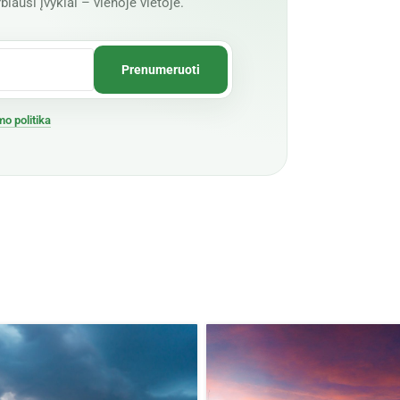
biausi įvykiai – vienoje vietoje.
mo politika