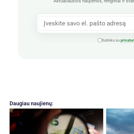
Aktualiausios naujienos, renginiai ir svar
Sutinku su
privatu
Daugiau naujienų: