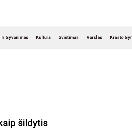
 Ir Gyvenimas
Kultūra
Švietimas
Verslas
Krašto Gy
aip šildytis