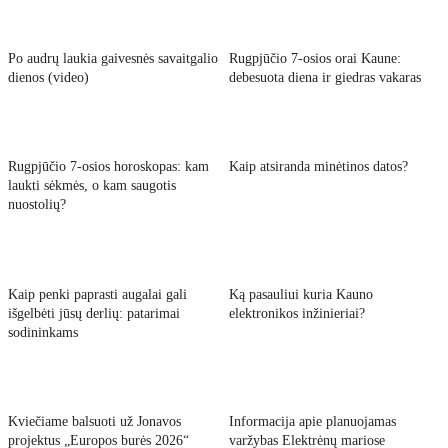
Po audrų laukia gaivesnės savaitgalio
Rugpjūčio 7-osios orai Kaune:
dienos (video)
debesuota diena ir giedras vakaras
Rugpjūčio 7-osios horoskopas: kam
Kaip atsiranda minėtinos datos?
laukti sėkmės, o kam saugotis
nuostolių?
Kaip penki paprasti augalai gali
Ką pasauliui kuria Kauno
išgelbėti jūsų derlių: patarimai
elektronikos inžinieriai?
sodininkams
Kviečiame balsuoti už Jonavos
Informacija apie planuojamas
projektus „Europos burės 2026“
varžybas Elektrėnų mariose