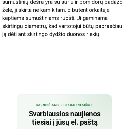
sumuštinių dešra yra su sūriu ir pomidorų padažo
žele, ji skirta ne kam kitam, o būtent orkaitėje
keptiems sumuštiniams ruošti. Ji gaminama
skirtingų diametrų, kad vartotojui būtų paprasčiau
ją dėti ant skirtingo dydžio duonos riekių.
KAUNIEČIAMS.LT NAUJIENLAIŠKIS
Svarbiausios naujienos
tiesiai į jūsų el. paštą