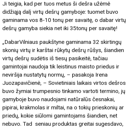
Ji teigia, kad per tuos metus ši dešra užėmė
didžiąją dalį virtų dešrų gamyboje: tuomet buvo
gaminama vos 8-10 tonų per savaitę, o dabar virtų
dešrų gamyba siekia net iki 35tonų per savaitę!
„DabarVilniaus paukštyne gaminama 32 skirtingų
skonių virtų ir karštai rūkytų dešrų rūšys, šiandien
virtų dešrų sudėtis iš tiesų pasikeitė, tačiau
gamintojai naudoja tik leistinus maisto priedus ir
neviršija nustatytų normų, – pasakoja Irena
Juozapavičienė, – Sovietiniais laikais virtos dešros
buvo žymiai trumpesnio tinkamo vartoti termino, jų
gamyboje buvo naudojami natūralūs česnakai,
pipirai, krakmolas ir miltai, na o tokių prieskonių ar
priedų, kokie siūlomi gamintojams šiandien, net
nebuvo. Tad seniau produktas greitai sugesdavo,