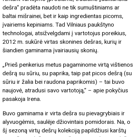
dešra“ pradėta naudoti ne tik sumuštiniams ar
baltai mišrainei, bet ir kaip ingredientas picoms,
įvairiems kepiniams. Tad Vilniaus paukštyno
technologai, atsižvelgdami į vartotojus poreikius,
2012 m. sukūrė virtas skonines dešras, kurių ir
šiandien gaminama įvairiausių skonių.
„Prieš penkerius metus pagaminome virtą vištienos
dešrą su sūriu, su paprika, taip pat picos dešrą (su
sūriu ir žalia bei raudona paprikomis) – tai buvo
naujovė, atradusi savo vartotoją,“ – apie pokyčius
pasakoja Irena.
Buvo gaminama ir virta dešra su pievagrybiais ir
alyvuogėmis, saulėje džiovintais pomidorais. Na, o
šį sezoną virtų dešrų kolekciją papildžiusi karštų