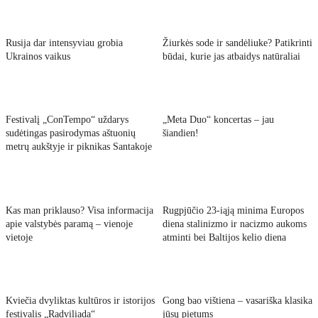
Rusija dar intensyviau grobia
Žiurkės sode ir sandėliuke? Patikrinti
Ukrainos vaikus
būdai, kurie jas atbaidys natūraliai
Festivalį „ConTempo“ uždarys
„Meta Duo“ koncertas – jau
sudėtingas pasirodymas aštuonių
šiandien!
metrų aukštyje ir piknikas Santakoje
Kas man priklauso? Visa informacija
Rugpjūčio 23-iąją minima Europos
apie valstybės paramą – vienoje
diena stalinizmo ir nacizmo aukoms
vietoje
atminti bei Baltijos kelio diena
Kviečia dvyliktas kultūros ir istorijos
Gong bao vištiena – vasariška klasika
festivalis „Radviliada“
jūsų pietums