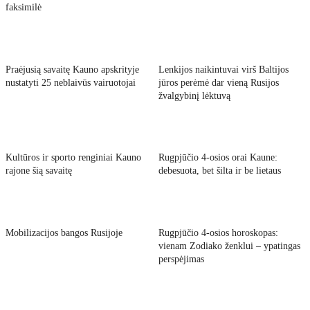
faksimilė
Praėjusią savaitę Kauno apskrityje
Lenkijos naikintuvai virš Baltijos
nustatyti 25 neblaivūs vairuotojai
jūros perėmė dar vieną Rusijos
žvalgybinį lėktuvą
Kultūros ir sporto renginiai Kauno
Rugpjūčio 4-osios orai Kaune:
rajone šią savaitę
debesuota, bet šilta ir be lietaus
Mobilizacijos bangos Rusijoje
Rugpjūčio 4-osios horoskopas:
vienam Zodiako ženklui – ypatingas
perspėjimas