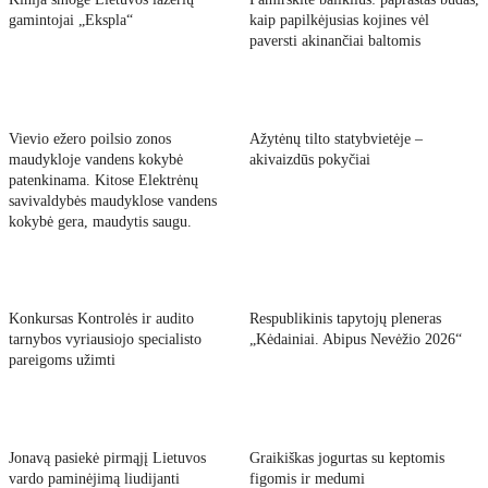
gamintojai „Ekspla“
kaip papilkėjusias kojines vėl
paversti akinančiai baltomis
Vievio ežero poilsio zonos
Ažytėnų tilto statybvietėje –
maudykloje vandens kokybė
akivaizdūs pokyčiai
patenkinama. Kitose Elektrėnų
savivaldybės maudyklose vandens
kokybė gera, maudytis saugu.
Konkursas Kontrolės ir audito
Respublikinis tapytojų pleneras
tarnybos vyriausiojo specialisto
„Kėdainiai. Abipus Nevėžio 2026“
pareigoms užimti
Jonavą pasiekė pirmąjį Lietuvos
Graikiškas jogurtas su keptomis
vardo paminėjimą liudijanti
figomis ir medumi