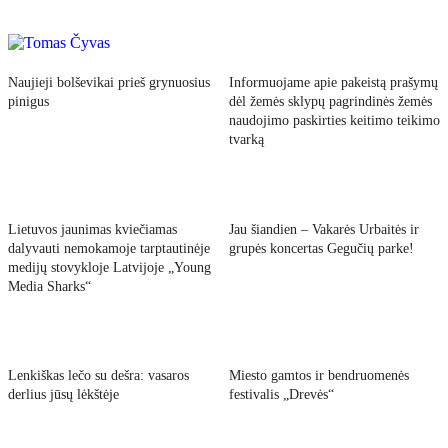
Naujieji bolševikai prieš grynuosius
Informuojame apie pakeistą prašymų
pinigus
dėl žemės sklypų pagrindinės žemės
naudojimo paskirties keitimo teikimo
tvarką
Lietuvos jaunimas kviečiamas
Jau šiandien – Vakarės Urbaitės ir
dalyvauti nemokamoje tarptautinėje
grupės koncertas Gegučių parke!
medijų stovykloje Latvijoje „Young
Media Sharks“
Lenkiškas lečo su dešra: vasaros
Miesto gamtos ir bendruomenės
derlius jūsų lėkštėje
festivalis „Drevės“