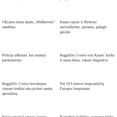
UKraina toliau daužo „Wildberries“
Kauno rajone ir Birštono
sandėlius
savivaldybėje, įtariama, padegti
garažai
Policija aiškinasi, kas siautėjo
Rugpjūčio 5-osios orai Kaune: karšta
parduotuvėje
ir sausa diena, vakare išsigiedrys
Rugpjūčio 5-osios horoskopas:
Net 19 Lietuvos lengvaatlečių
vienam ženklui teks priimti sunkų
Europos čempionate
sprendimą
Kinija smogė Lietuvos lazerių
Pamirškite baliklius: paprastas būdas,