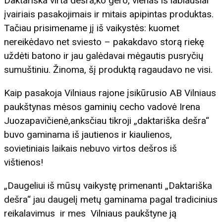
Daktariška virta dešra,ko gero, vienas iš labiausiai
įvairiais pasakojimais ir mitais apipintas produktas.
Tačiau prisimename jį iš vaikystės: kuomet
nereikėdavo net sviesto – pakakdavo storą riekę
uždėti batono ir jau galėdavai mėgautis pusryčių
sumuštiniu. Žinoma, šį produktą ragaudavo ne visi.
Kaip pasakoja Vilniaus rajone įsikūrusio AB Vilniaus
paukštynas mėsos gaminių cecho vadovė Irena
Juozapavičienė,anksčiau tikroji „daktariška dešra“
buvo gaminama iš jautienos ir kiaulienos,
sovietiniais laikais nebuvo virtos dešros iš
vištienos!
„Daugeliui iš mūsų vaikystę primenanti „Daktariška
dešra“ jau daugelį metų gaminama pagal tradicinius
reikalavimus ir mes Vilniaus paukštyne ją