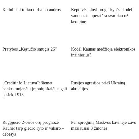
Kelininkai toliau dirba po audros
Keptuvės plovimo gudrybės: kodėl
vandens temperatūra svarbiau už
kempinę
Pratybos „Kęstučio smūgis 26“
Kodėl Kaunas medžioja elektronikos
inžinierius?
„Creditinfo Lietuva“: šiemet
Rusijos agresijos prieš Ukrainą
bankrutuojančių įmonių skaičius gali
aktualijos
pasiekti 915
Rugpjūčio 2-osios orų prognozė
Per sprogimą Maskvos kavinėje žuvo
Kaune: tarp giedro ryto ir vakaro –
mažiausiai 3 žmonės
debesys