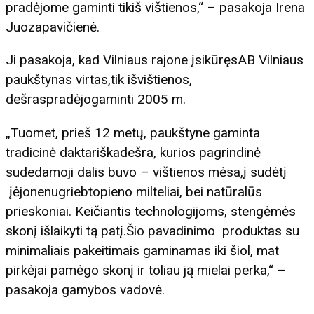
pradėjome gaminti tikiš vištienos,“ – pasakoja Irena
Juozapavičienė.
Ji pasakoja, kad Vilniaus rajone įsikūręsAB Vilniaus
paukštynas virtas,tik išvištienos,
dešraspradėjogaminti 2005 m.
„Tuomet, prieš 12 metų, paukštyne gaminta
tradicinė daktariškadešra, kurios pagrindinė
sudedamoji dalis buvo – vištienos mėsa,į sudėtį
įėjonenugriebtopieno milteliai, bei natūralūs
prieskoniai. Keičiantis technologijoms, stengėmės
skonį išlaikyti tą patį.Šio pavadinimo produktas su
minimaliais pakeitimais gaminamas iki šiol, mat
pirkėjai pamėgo skonį ir toliau ją mielai perka,“ –
pasakoja gamybos vadovė.