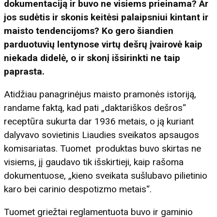
dokumentaciją ir buvo ne visiems prieinama? Ar
jos sudėtis ir skonis keitėsi palaipsniui kintant ir
maisto tendencijoms? Ko gero šiandien
parduotuvių lentynose virtų dešrų įvairovė kaip
niekada didelė, o ir skonį išsirinkti ne taip
paprasta.
Atidžiau panagrinėjus maisto pramonės istoriją,
randame faktą, kad pati „daktariškos dešros“
receptūra sukurta dar 1936 metais, o ją kuriant
dalyvavo sovietinis Liaudies sveikatos apsaugos
komisariatas. Tuomet produktas buvo skirtas ne
visiems, jį gaudavo tik išskirtieji, kaip rašoma
dokumentuose, „kieno sveikata sušlubavo pilietinio
karo bei carinio despotizmo metais“.
Tuomet griežtai reglamentuota buvo ir gaminio