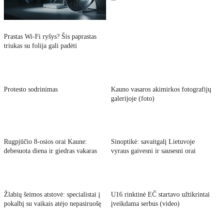
Prastas Wi-Fi ryšys? Šis paprastas
triukas su folija gali padėti
Protesto sodrinimas
Kauno vasaros akimirkos fotografijų
galerijoje (foto)
Rugpjūčio 8-osios orai Kaune:
Sinoptikė: savaitgalį Lietuvoje
debesuota diena ir giedras vakaras
vyraus gaivesni ir sausesni orai
Žlabių šeimos atstovė: specialistai į
U16 rinktinė EČ startavo užtikrintai
pokalbį su vaikais atėjo nepasiruošę
įveikdama serbus (video)