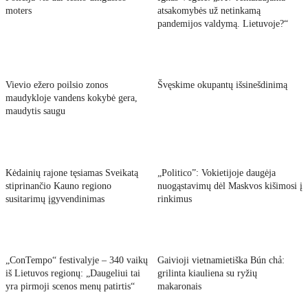
moters
atsakomybės už netinkamą
pandemijos valdymą. Lietuvoje?“
Vievio ežero poilsio zonos
Švęskime okupantų išsinešdinimą
maudykloje vandens kokybė gera,
maudytis saugu
Kėdainių rajone tęsiamas Sveikatą
„Politico”: Vokietijoje daugėja
stiprinančio Kauno regiono
nuogąstavimų dėl Maskvos kišimosi į
susitarimų įgyvendinimas
rinkimus
„ConTempo“ festivalyje – 340 vaikų
Gaivioji vietnamietiška Bún chả:
iš Lietuvos regionų: „Daugeliui tai
grilinta kiauliena su ryžių
yra pirmoji scenos menų patirtis“
makaronais