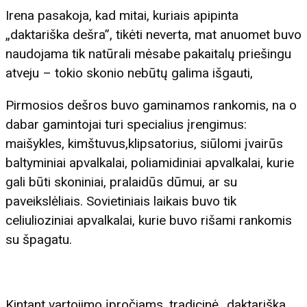
Irena pasakoja, kad mitai, kuriais apipinta
„daktariška dešra”, tikėti neverta, mat anuomet buvo
naudojama tik natūrali mėsabe pakaitalų priešingu
atveju – tokio skonio nebūtų galima išgauti,
Pirmosios dešros buvo gaminamos rankomis, na o
dabar gamintojai turi specialius įrengimus:
maišykles, kimštuvus,klipsatorius, siūlomi įvairūs
baltyminiai apvalkalai, poliamidiniai apvalkalai, kurie
gali būti skoniniai, pralaidūs dūmui, ar su
paveikslėliais. Sovietiniais laikais buvo tik
celiulioziniai apvalkalai, kurie buvo rišami rankomis
su špagatu.
Kintant vartojimo įpročiams, tradicinė „daktariška