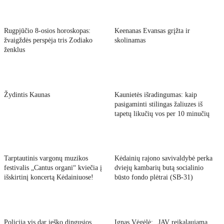
Rugpjūčio 8-osios horoskopas:
Keenanas Evansas grįžta ir
žvaigždės perspėja tris Zodiako
skolinamas
ženklus
Žydintis Kaunas
Kaunietės išradingumas: kaip
pasigaminti stilingas žaliuzes iš
tapetų likučių vos per 10 minučių
Tarptautinis vargonų muzikos
Kėdainių rajono savivaldybė perka
festivalis „Cantus organi“ kviečia į
dviejų kambarių butą socialinio
išskirtinį koncertą Kėdainiuose!
būsto fondo plėtrai (SB-31)
Policija vis dar ieško dingusios
Ignas Vėgėlė: „JAV reikalaujama