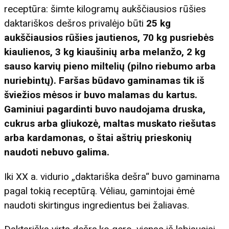
receptūra: šimte kilogramų aukščiausios rūšies
daktariškos dešros privalėjo būti
25 kg
aukščiausios rūšies jautienos, 70 kg pusriebės
kiaulienos, 3 kg kiaušinių arba melanžo, 2 kg
sauso karvių pieno miltelių (pilno riebumo arba
nuriebintų)
. Faršas būdavo gaminamas tik iš
šviežios mėsos ir buvo malamas du kartus.
Gaminiui pagardinti buvo naudojama druska,
cukrus arba gliukozė, maltas muskato riešutas
arba kardamonas, o štai aštrių prieskonių
naudoti nebuvo galima.
Iki XX a. vidurio „daktariška dešra“ buvo gaminama
pagal tokią receptūrą. Vėliau, gamintojai ėmė
naudoti skirtingus ingredientus bei žaliavas.