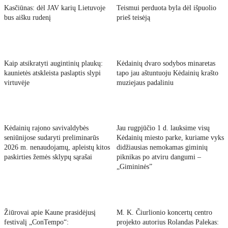
Kasčiūnas: dėl JAV karių Lietuvoje
Teismui perduota byla dėl išpuolio
bus aišku rudenį
prieš teisėją
Kaip atsikratyti augintinių plaukų:
Kėdainių dvaro sodybos minaretas
kaunietės atskleista paslaptis slypi
tapo jau aštuntuoju Kėdainių krašto
virtuvėje
muziejaus padaliniu
Kėdainių rajono savivaldybės
Jau rugpjūčio 1 d. lauksime visų
seniūnijose sudaryti preliminarūs
Kėdainių miesto parke, kuriame vyks
2026 m. nenaudojamų, apleistų kitos
didžiausias nemokamas giminių
paskirties žemės sklypų sąrašai
piknikas po atviru dangumi –
„Gimininės”
Žiūrovai apie Kaune prasidėjusį
M. K. Čiurlionio koncertų centro
festivalį „ConTempo“:
projekto autorius Rolandas Palekas: