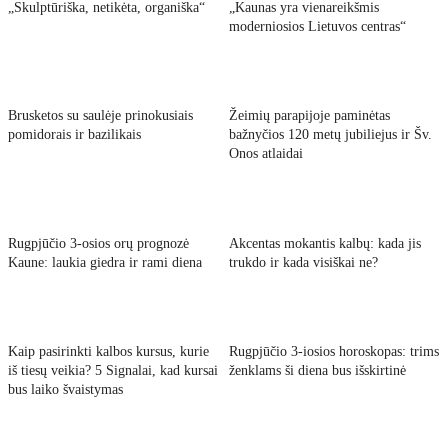
„Skulptūriška, netikėta, organiška“
„Kaunas yra vienareikšmis
moderniosios Lietuvos centras“
Brusketos su saulėje prinokusiais
Žeimių parapijoje paminėtas
pomidorais ir bazilikais
bažnyčios 120 metų jubiliejus ir Šv.
Onos atlaidai
Rugpjūčio 3-osios orų prognozė
Akcentas mokantis kalbų: kada jis
Kaune: laukia giedra ir rami diena
trukdo ir kada visiškai ne?
Kaip pasirinkti kalbos kursus, kurie
Rugpjūčio 3-iosios horoskopas: trims
iš tiesų veikia? 5 Signalai, kad kursai
ženklams ši diena bus išskirtinė
bus laiko švaistymas