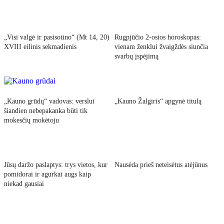
„Visi valgė ir pasisotino“ (Mt 14, 20)
Rugpjūčio 2-osios horoskopas:
XVIII eilinis sekmadienis
vienam ženklui žvaigždės siunčia
svarbų įspėjimą
„Kauno grūdų“ vadovas: verslui
„Kauno Žalgiris“ apgynė titulą
šiandien nebepakanka būti tik
mokesčių mokėtoju
Jūsų daržo paslaptys: trys vietos, kur
Nausėda prieš neteisėtus atėjūnus
pomidorai ir agurkai augs kaip
niekad gausiai