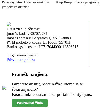
Perseidų lietūs: kodėl šis reiškinys
Kaip Rusija finansuoja agresiją
yra toks išskirtinis?
UAB “Kauniečiams”
Įmonės kodas: 307072731
Įmonės adresas: Betygalos g. 4A, Kaunas
PVM mokėtojo kodas: LT100017557011
Banko sąskaitos nr.: LT717044090113506715
info@kaunieciams.lt
Privatumo politika
Pranešk naujieną!
Pamatėte ar nugirdote kažką įdomaus ar
šokiruojančio?
Pasidalinkite šia žinia su portalo skaitytojais.
Pasidalinti žinia