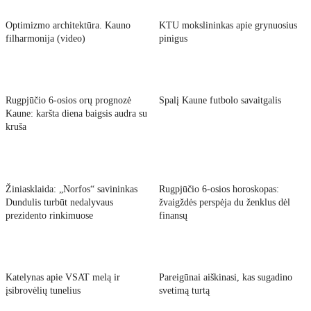
Optimizmo architektūra. Kauno
KTU mokslininkas apie grynuosius
filharmonija (video)
pinigus
Rugpjūčio 6-osios orų prognozė
Spalį Kaune futbolo savaitgalis
Kaune: karšta diena baigsis audra su
kruša
Žiniasklaida: „Norfos“ savininkas
Rugpjūčio 6-osios horoskopas:
Dundulis turbūt nedalyvaus
žvaigždės perspėja du ženklus dėl
prezidento rinkimuose
finansų
Katelynas apie VSAT melą ir
Pareigūnai aiškinasi, kas sugadino
įsibrovėlių tunelius
svetimą turtą