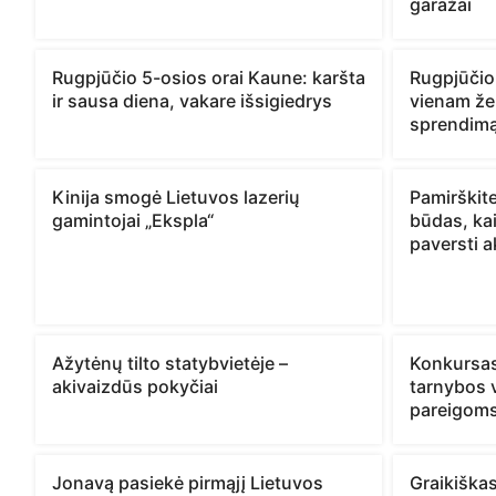
garažai
Rugpjūčio 5-osios orai Kaune: karšta
Rugpjūčio
ir sausa diena, vakare išsigiedrys
vienam žen
sprendim
Kinija smogė Lietuvos lazerių
Pamirškite
gamintojai „Ekspla“
būdas, kai
paversti a
Ažytėnų tilto statybvietėje –
Konkursas
akivaizdūs pokyčiai
tarnybos v
pareigoms
Jonavą pasiekė pirmąjį Lietuvos
Graikiška