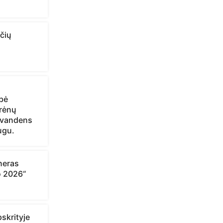
čių
bė
trėnų
 vandens
ugu.
neras
o 2026“
skrityje