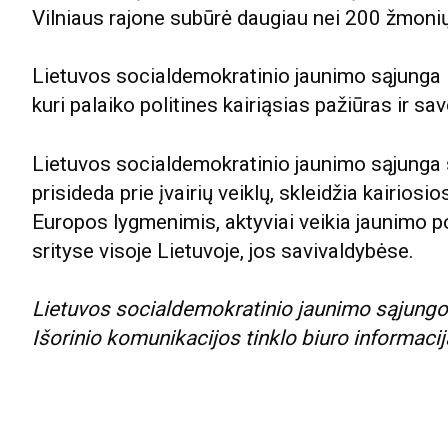
Vilniaus rajone subūrė daugiau nei 200 žmonių
Lietuvos socialdemokratinio jaunimo sąjunga 
kuri palaiko politines kairiąsias pažiūras ir s
Lietuvos socialdemokratinio jaunimo sąjunga 
prisideda prie įvairių veiklų, skleidžia kairiosi
Europos lygmenimis, aktyviai veikia jaunimo p
srityse visoje Lietuvoje, jos savivaldybėse.
Lietuvos socialdemokratinio jaunimo sąjung
Išorinio komunikacijos tinklo biuro informacij