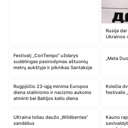
Rusija dar
Ukrainos 
Festivalį „ConTempo“ uždarys
„Meta Duo
sudėtingas pasirodymas aštuonių
metrų aukštyje ir piknikas Santakoje
Rugpjūčio 23-iąją minima Europos
Kviečia dvy
diena stalinizmo ir nacizmo aukoms
festivalis 
atminti bei Baltijos kelio diena
UKraina toliau daužo „Wildberries“
Kauno rajo
sandėlius
savivaldyb