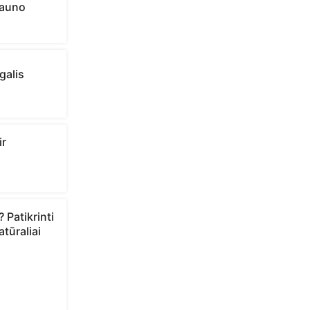
Kauno
galis
ir
 Patikrinti
atūraliai