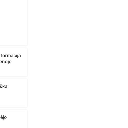
nformacija
ienoje
iška
tėjo