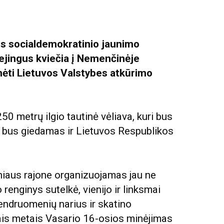
os socialdemokratinio jaunimo
ejingus kviečia į Nemenčinėje
nėti Lietuvos Valstybes atkūrimo
0 metrų ilgio tautinė vėliava, kuri bus
bus giedamas ir Lietuvos Respublikos
niaus rajone organizuojamas jau ne
renginys sutelkė, vienijo ir linksmai
endruomenių narius ir skatino
ais metais Vasario 16-osios minėjimas