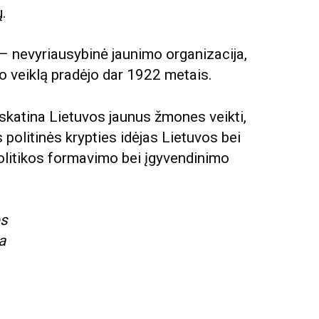
.
– nevyriausybinė jaunimo organizacija,
avo veiklą pradėjo dar 1922 metais.
skatina Lietuvos jaunus žmones veikti,
os politinės krypties idėjas Lietuvos bei
olitikos formavimo bei įgyvendinimo
os
a