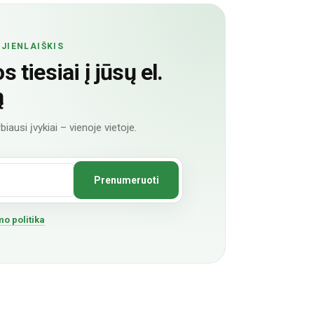
JIENLAIŠKIS
 tiesiai į jūsų el.
ą
biausi įvykiai – vienoje vietoje.
o politika