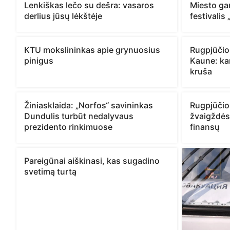
Lenkiškas lečo su dešra: vasaros
Miesto ga
derlius jūsų lėkštėje
festivalis
KTU mokslininkas apie grynuosius
Rugpjūčio
pinigus
Kaune: ka
kruša
Žiniasklaida: „Norfos“ savininkas
Rugpjūčio
Dundulis turbūt nedalyvaus
žvaigždės
prezidento rinkimuose
finansų
Pareigūnai aiškinasi, kas sugadino
svetimą turtą