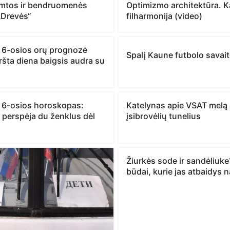
mtos ir bendruomenės
Optimizmo architektūra. 
 „Drevės“
filharmonija (video)
 6-osios orų prognozė
Spalį Kaune futbolo savait
ršta diena baigsis audra su
 6-osios horoskopas:
Katelynas apie VSAT melą 
 perspėja du ženklus dėl
įsibrovėlių tunelius
Žiurkės sode ir sandėliuke?
būdai, kurie jas atbaidys n