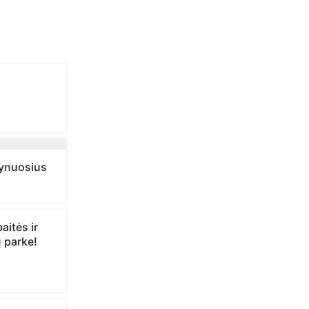
grynuosius
aitės ir
 parke!