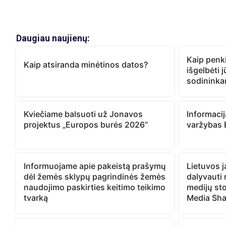
Daugiau naujienų:
Kaip penki
Kaip atsiranda minėtinos datos?
išgelbėti 
sodinink
Kviečiame balsuoti už Jonavos
Informaci
projektus „Europos burės 2026“
varžybas 
Informuojame apie pakeistą prašymų
Lietuvos 
dėl žemės sklypų pagrindinės žemės
dalyvauti
naudojimo paskirties keitimo teikimo
medijų sto
tvarką
Media Sha