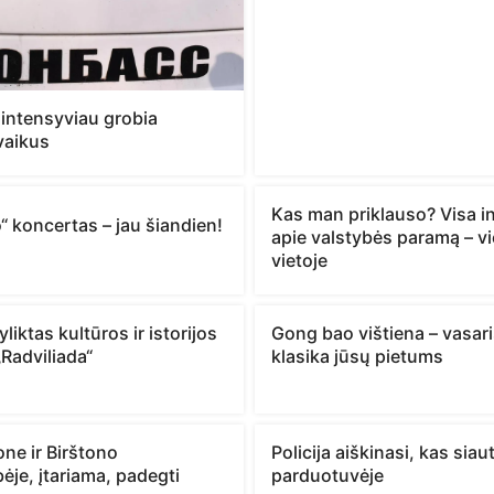
 intensyviau grobia
vaikus
Kas man priklauso? Visa i
“ koncertas – jau šiandien!
apie valstybės paramą – v
vietoje
liktas kultūros ir istorijos
Gong bao vištiena – vasar
„Radviliada“
klasika jūsų pietums
ne ir Birštono
Policija aiškinasi, kas siau
ėje, įtariama, padegti
parduotuvėje