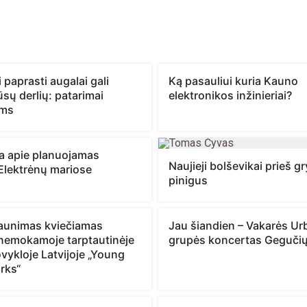
 paprasti augalai gali
Ką pasauliui kuria Kauno
jūsų derlių: patarimai
elektronikos inžinieriai?
ams
ja apie planuojamas
Naujieji bolševikai prieš 
Elektrėnų mariose
pinigus
jaunimas kviečiamas
Jau šiandien – Vakarės Urb
 nemokamoje tarptautinėje
grupės koncertas Gegučių
vykloje Latvijoje „Young
rks“