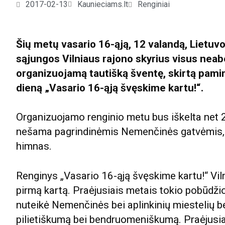
2017-02-13
Kaunieciams.lt
Renginiai
Šių metų vasario 16-ąją, 12 valandą, Lietuv
sąjungos Vilniaus rajono skyrius visus neab
organizuojamą tautišką šventę, skirtą pami
dieną „Vasario 16-ąją švęskime kartu!“.
Organizuojamo renginio metu bus iškelta net 25
nešama pagrindinėmis Nemenčinės gatvėmis, 
himnas.
Renginys „Vasario 16-ąją švęskime kartu!“ Vil
pirmą kartą. Praėjusiais metais tokio pobūdžio 
nuteikė Nemenčinės bei aplinkinių miestelių b
pilietiškumą bei bendruomeniškumą. Praėjusi