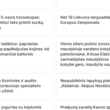
 5-osios horoskopas:
Net 19 Lietuvos lengvaatle
klui teks priimti sunkų
Europos čempionate
ą
 baliklius: paprastas
Vievio ežero poilsio zonos
p papilkėjusias kojines vėl
maudykloje vandens koky
kinančiai baltomis
patenkinama. Kitose Elek
savivaldybės maudyklose
kokybė gera, maudytis sa
 Kontrolės ir audito
Respublikinis tapytojų ple
yriausiojo specialisto
„Kėdainiai. Abipus Nevėži
 užimti
s jogurtas su keptomis
Praėjusią savaitę Kauno ap